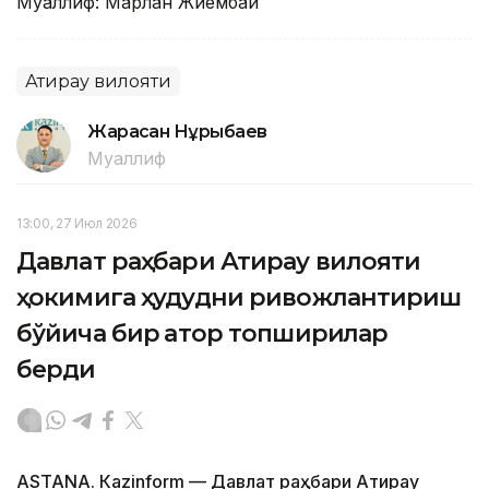
Муаллиф: Марлан Жиембай
Атирау вилояти
Жарасқан Нұрыбаев
Муаллиф
13:00, 27 Июл 2026
Давлат раҳбари Атирау вилояти
ҳокимига ҳудудни ривожлантириш
бўйича бир қатор топшириқлар
берди
ASTANА. Кazinform — Давлат раҳбари Атирау