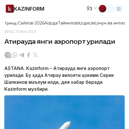
KAZINFORM
ЎЗ
Сайлов-2026
Ақорда
Тайинлов
Ҳодиса
Қонун ва интизо
Тренд:
09:02, 17 Июн 2023
Атирауда янги аэропорт қурилади
ASTANA. Kazinform – Атирауда янги аэропорт
қурилади. Бу ҳақда Атирау вилояти ҳокими Серик
Шапкенов маълум қилди, дея хабар беради
Kazinform мухбири.