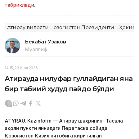
табриклади
.
Атирау вилояти
Қозоғистон Президенти
Ҳоким
Бекабат Узаков
Муаллиф
14:15, 23 Июл 2026
Атирауда нилуфар гуллайдиган яна
бир табиий ҳудуд пайдо бўлди
АТYRAU. Кazinform — Атирау шаҳрининг Тасқала
аҳоли пункти яқинидаги Перетаска сойида
Қозоғистон Қизил китобига киритилган