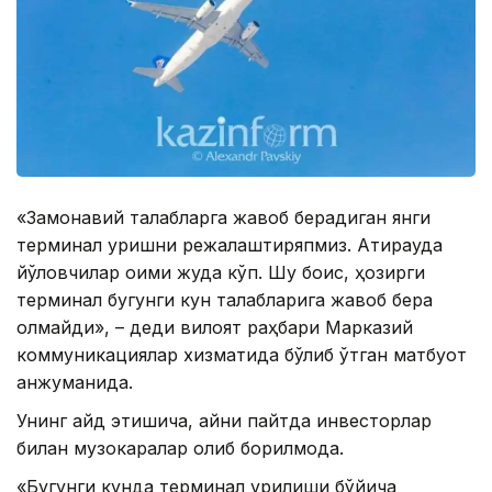
«Замонавий талабларга жавоб берадиган янги
терминал қуришни режалаштиряпмиз. Атирауда
йўловчилар оқими жуда кўп. Шу боис, ҳозирги
терминал бугунги кун талабларига жавоб бера
олмайди», – деди вилоят раҳбари Марказий
коммуникациялар хизматида бўлиб ўтган матбуот
анжуманида.
Унинг қайд этишича, айни пайтда инвесторлар
билан музокаралар олиб борилмоқда.
«Бугунги кунда терминал қурилиши бўйича