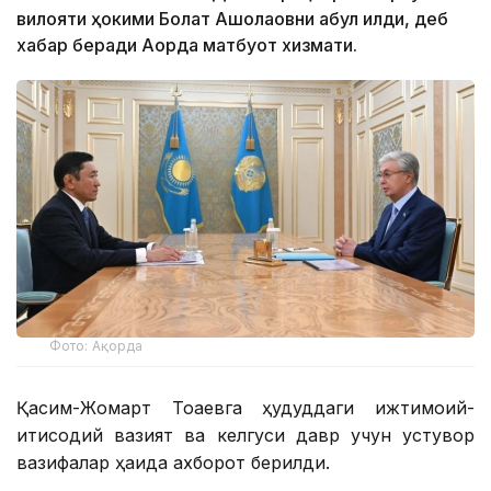
вилояти ҳокими Болат Ақшолақовни қабул қилди, деб
хабар беради Ақорда матбуот хизмати.
Фото: Ақорда
Қасим-Жомарт Тоқаевга ҳудуддаги ижтимоий-
иқтисодий вазият ва келгуси давр учун устувор
вазифалар ҳақида ахборот берилди.