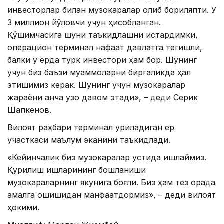
инвесторлар билан музокаралар олиб бориляпти. У
3 миллион йўловчи учун ҳисобланган.
Қўшимчасига шуни таъкидлашни истардимки,
операцион терминал нафақат давлатга тегишли,
балки у ерда турк инвестори ҳам бор. Шунинг
учун биз баъзи муаммоларни биргаликда ҳал
этишимиз керак. Шунинг учун музокаралар
жараёни анча узоқ давом этади», – деди Серик
Шапкенов.
Вилоят раҳбари терминал қуриладиган ер
участкаси маълум эканини таъкидлади.
«Кейинчалик биз музокаралар устида ишлаймиз.
Қурилиш ишларининг бошланиши
музокараларнинг якунига боғлиқ. Биз ҳам тез орада
амалга ошишидан манфаатдормиз», – деди вилоят
ҳокими.