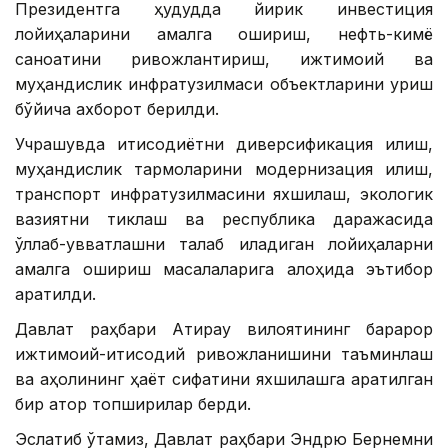
Президентга ҳудудда йирик инвестиция
лойиҳаларини амалга ошириш, нефть-кимё
саноатини ривожлантириш, ижтимоий ва
муҳандислик инфратузилмаси объектларини қуриш
бўйича ахборот берилди.
Учрашувда иқтисодиётни диверсификация қилиш,
муҳандислик тармоқларини модернизация қилиш,
транспорт инфратузилмасини яхшилаш, экологик
вазиятни тиклаш ва республика даражасида
қўллаб-қувватлашни талаб қиладиган лойиҳаларни
амалга ошириш масалаларига алоҳида эътибор
қаратилди.
Давлат раҳбари Атирау вилоятининг барқарор
ижтимоий-иқтисодий ривожланишини таъминлаш
ва аҳолининг ҳаёт сифатини яхшилашга қаратилган
бир қатор топшириқлар берди.
Эслатиб ўтамиз, Давлат раҳбари Эндрю Бернемни