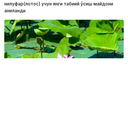
нилуфар(лотос) учун янги табиий ўсиш майдони
аниқланди.
Фото: «Ақжайық» мемлекеттік табиғи резерваты
Ақжайиқ давлат табиат қўриқхонасининг Фан ва
мониторинг бўлими мутахассислари томонидан
ўтказилган тадқиқот давомида нилуфар гуллаш