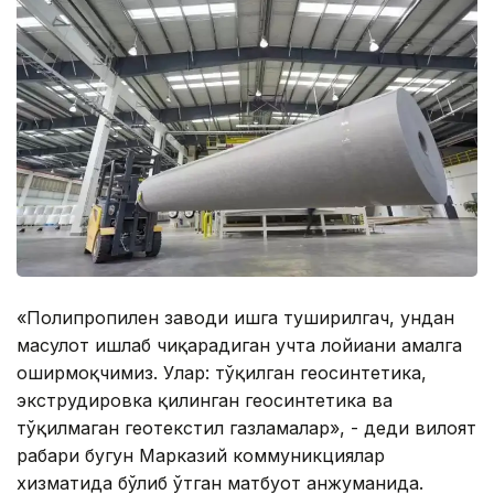
«Полипропилен заводи ишга туширилгач, ундан
маҳсулот ишлаб чиқарадиган учта лойиҳани амалга
оширмоқчимиз. Улар: тўқилган геосинтетика,
экструдировка қилинган геосинтетика ва
тўқилмаган геотекстил газламалар», - деди вилоят
раҳбари бугун Марказий коммуникциялар
хизматида бўлиб ўтган матбуот анжуманида.