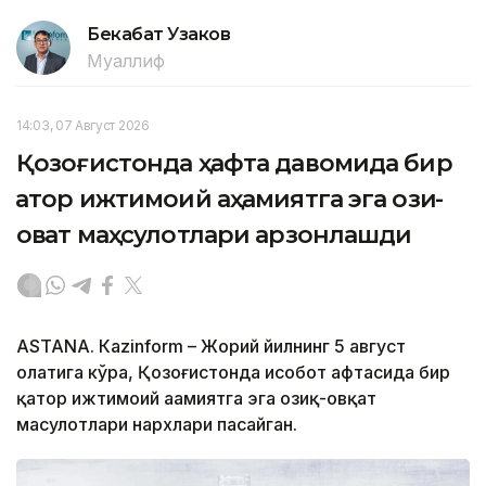
Бекабат Узаков
Муаллиф
14:03, 07 Август 2026
Қозоғистонда ҳафта давомида бир
қатор ижтимоий аҳамиятга эга озиқ-
овқат маҳсулотлари арзонлашди
ASTANА. Кazinform – Жорий йилнинг 5 август
ҳолатига кўра, Қозоғистонда ҳисобот ҳафтасида бир
қатор ижтимоий аҳамиятга эга озиқ-овқат
маҳсулотлари нархлари пасайган.