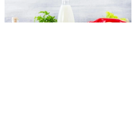
Фото: Миллий статистика бюроси
Миллий статистика бюросининг маълумотларига
кўра, ҳафта давомида бодринг (-2,4%), оқ карам
(-2,1%), помидор, картошка (-1,7%), суяксиз мол
гўшти (-0,4%), олма (-0,3%), гречка ёрмалари
(-0,2%), сметана (-0,1%) нархлари пасайган.
Биринчи навли буғдой унидан пиширилган нон,