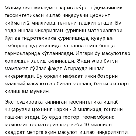
Маъмурият маълумотларига кўра, тўқимачилик
геосинтетикаси ишлаб чиқарувчи цехнинг
қиймати 2 миллиард тенгени ташкил этади. Бу
ерда ишлаб чиқарилган қурилиш материаллари
йўл ва гидротехника қурилишида, қувур ва
омборлар қурилишида ва саноатнинг бошқа
тармоқларида қўлланилади. Илгари бу маҳсулотлар
хориждан харид қилинарди. Энди улар бутун
мамлакат бўйлаб фақат Атирауда ишлаб
чиқарилади. Бу орқали нафақат ички бозорни
маҳаллий маҳсулотлар билан қоплаш, балки экспорт
қилиш ҳам мумкин.
Экструдировка қилинган геосинтетика ишлаб
чиқарувчи цехнинг нархи - 3 миллиард тенгени
ташкил этади. Бу ерда геотор, геомембрана,
композит геоматериаллар каби 10 миллион
квадрат метрга яқин маҳсулот ишлаб чиқариляпти.