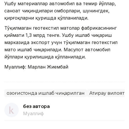
Ушбу материаллар автомобил ва темир йўллар,
саноат чиқиндилари омборлари, шунингдек,
қирғоқларни қуришда қўлланилади.
Тўқилмаган геотекстил матолар фабрикасининг
қиймати 1,3 млрд тенге. Ушбу ишлаб чиқариш
марказида экспорт учун тўқилмаган геотекстил
мато ишлаб чиқарилади. Маҳсулот автомобил
йўллари қурилишида қўлланилади.
Муаллиф: Марлан Жиембай
Қозоғистонда ишлаб чиқарилган
Атирау вилояти
без автора
Муаллиф