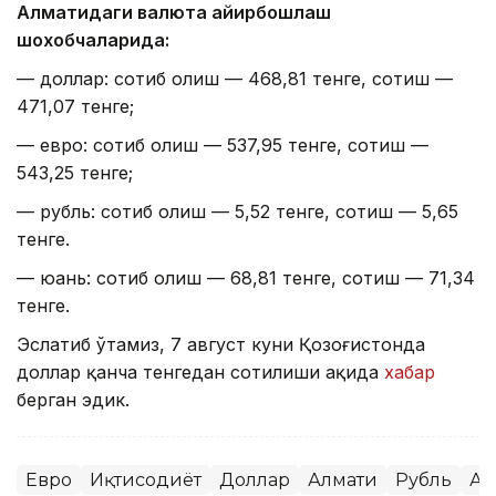
Алматидаги валюта айирбошлаш
шохобчаларида:
— доллар: сотиб олиш — 468,81 тенге, сотиш —
471,07 тенге;
— евро: сотиб олиш — 537,95 тенге, сотиш —
543,25 тенге;
— рубль: сотиб олиш — 5,52 тенге, сотиш — 5,65
тенге.
— юань: сотиб олиш — 68,81 тенге, сотиш — 71,34
тенге.
Эслатиб ўтамиз, 7 август куни Қозоғистонда
доллар қанча тенгедан сотилиши ҳақида
хабар
берган эдик.
Евро
Иқтисодиёт
Доллар
Алмати
Рубль
Ас