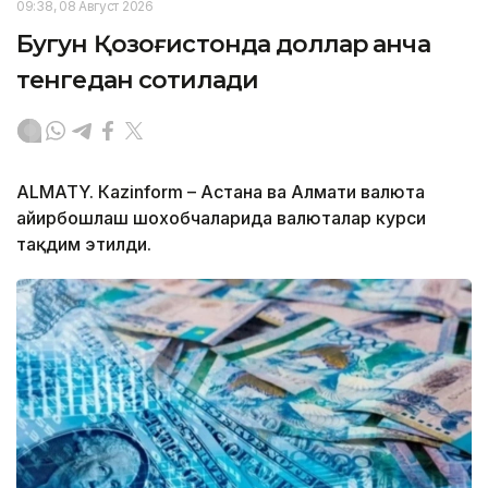
09:38, 08 Август 2026
Бугун Қозоғистонда доллар қанча
тенгедан сотилади
ALMATY. Кazinform – Астана ва Алмати валюта
айирбошлаш шохобчаларида валюталар курси
тақдим этилди.