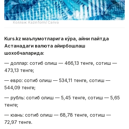
Коллаж: Kazinform/ Canva
Kurs.kz маълумотларига кўра, айни пайтда
Астанадаги валюта айирбошлаш
шохобчаларида:
— доллар: сотиб олиш — 466,13 тенге, сотиш —
473,13 тенге;
— евро: сотиб олиш — 534,11 тенге, сотиш —
544,09 тенге;
— рубль: сотиб олиш — 5,45 тенге, сотиш — 5,65
тенге;
— юань: сотиб олиш — 68,78 тенге, сотиш —
72,97 тенге.