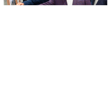
Фото: Ҳукумат
Делегация Давлат раҳбари топшириғи билан амалга
оширилаётган ижтимоий ва инфратузилма
лойиҳаларининг қурилиш жараёнини кўздан
кечирди.
Сўнгги йилларда Қизилўрда вилоятида қурилган
таълим, соғлиқни сақлаш, маданият ва спорт
иншоотлари ҳозирда мамлакатга хизмат қилмоқда.
Жорий йил бошида бўлиб ўтган Миллий қурултой
йиғилишида Давлат раҳбари ижтимоий