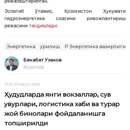
режалаштирилган.
Эслатиб ўтамиз, Қозоғистон Ҳукумати
гидроэнергетика соҳасини ривожлантириш
режасини
тасдиқлади
.
Энергетика
Қурилиш
ҚР Энергетика вазирлиги
Бекабат Узаков
Муаллиф
10:37, 03 Август 2026
Ҳудудларда янги вокзаллар, сув
қувурлари, логистика хаби ва турар
жой бинолари фойдаланишга
топширилди