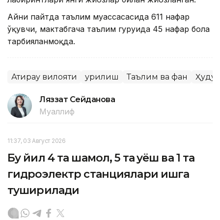
Айни пайтда таълим муассасасида 611 нафар
ўқувчи, мактабгача таълим гуруҳида 45 нафар бола
тарбияланмоқда.
Атирау вилояти
Қурилиш
Таълим ва фан
Ҳуду
Ляззат Сейданова
Муаллиф
11:37, 03 Август 2026
Бу йил 4 та шамол, 5 та қуёш ва 1 та
гидроэлектр станциялари ишга
туширилади