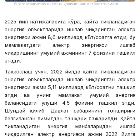
Фото: Манғистау вилояти ҳокимининг матбуот хизмати
2025 йил натижаларига кўра, қайта тикланадиган
энергия объектларида ишлаб чиқарилган электр
энергияси ҳажми 8,6 миллиард кВт/соатга етди, бу
мамлакатдаги электр энергияси ишлаб
чиқаришнинг умумий ҳажмининг 7 фоизини ташкил
этади.
Таққослаш учун, 2022 йилда қайта тикланадиган
энергия объектларида ишлаб чиқарилган электр
энергияси ҳажми 5,11 миллиард кВт/соатни ташкил
этди ва унинг мамлакат умумий энергия
балансидаги улуши 4,5 фоизни ташкил этди.
Шундай қилиб, Давлат раҳбарининг топшириғи
белгиланган лимитдан ташқари бажарилди. Қайта
тикланадиган энергия манбаларидан ишлаб
чиқарилган электр энергияси ҳажми 2022 йилга