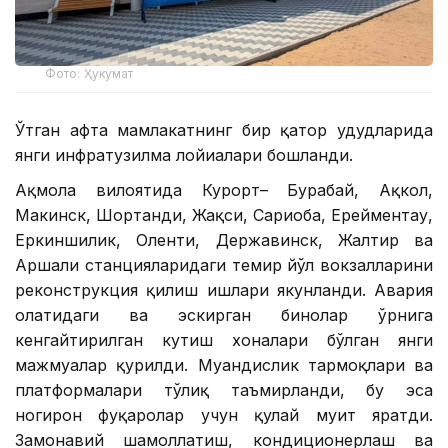
Фото: Ҳукумат
Ўтган ҳафта мамлакатнинг бир қатор ҳудудларида
янги инфратузилма лойиҳалари бошланди.
Ақмола вилоятида Курорт– Бурабай, Ақкол,
Макинск, Шортанди, Жақси, Сариоба, Ерейментау,
Еркиншилик, Оленти, Державинск, Жалтир ва
Аршали станцияларидаги темир йўл вокзалларини
реконструкция қилиш ишлари якунланди. Авария
ҳолатидаги ва эскирган бинолар ўрнига
кенгайтирилган кутиш хоналари бўлган янги
мажмуалар қурилди. Муҳандислик тармоқлари ва
платформалари тўлиқ таъмирланди, бу эса
ногирон фуқаролар учун қулай муҳит яратди.
Замонавий шамоллатиш, кондиционерлаш ва