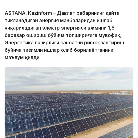
ASTANА. Кazinform – Давлат раҳбарининг қайта
тикланадиган энергия манбаларидан ишлаб
чиқариладиган электр энергияси ҳажмини 1,5
баравар ошириш бўйича топшириғига мувофиқ,
Энергетика вазирлиги саноатни ривожлантириш
бўйича тизимли ишлар олиб борилаётганини
маълум қилди.