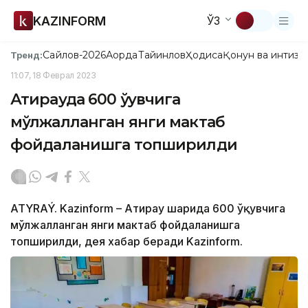
KAZINFORM
ЎЗ
Сайлов-2026
Ақорда
Тайинлов
Ҳодиса
Қонун ва интизо
Тренд:
11:07, 18 Феврал 2023
Атирауда 600 ўқувчига
мўлжалланган янги мактаб
фойдаланишга топширилди
ATYRAÝ. Kazinform – Атирау шаҳрида 600 ўқувчига
мўлжалланган янги мактаб фойдаланишга
топширилди, дея хабар беради Kazinform.