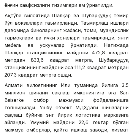
ёнғин хавфсизлиги тизимлари ҳам ўрнатилди.
Ақтўбе вилоятида Шалқар ва Шубарқудуқ темир
йўл вокзаллари таъмирланди. Таъмирлаш ишлари
давомида биноларнинг жабҳаси, томи, муҳандислик
тармоқлари ва ички хоналари таъмирланди, янги
мебель ва ускуналар ўрнатилди. Натижада
Шалқар станциясининг майдони 472,8 квадрат
метрдан 833,6 квадрат метрга, Шубарқудуқ
станциясининг майдони эса 111,2 квадрат метрдан
207,3 квадрат метрга ошди.
Алмати вилоятининг Или туманида йилига 3,5
миллион шинани сақлаш имкониятига эга San
Baiserke омбор мажмуаси фойдаланишга
топширилди. Ушбу объект МДҲдаги шиналарни
сақлаш бўйича энг йирик логистика марказига
айланди. Умумий майдони 22,6 гектар бўлган
мажмуа омборлар, қайта ишлаш заводи, хизмат