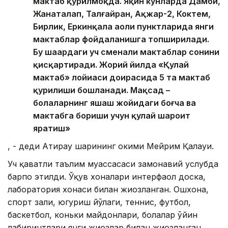
мактаб қурилмоқда. Яқин кунларда Дамби,
Жанаталап, Талғайран, Ақжар-2, Коктем,
Бирлик, Еркинқала аҳоли пунктларида янги
мактаблар фойдаланишга топширилади.
Бу шаҳардаги уч сменали мактаблар сонини
қисқартиради. Жорий йилда «Қулай
мактаб» лойиҳаси доирасида 5 та мактаб
қурилиши бошланади. Мақсад –
болаларнинг яшаш жойидаги боғча ва
мактабга бориши учун қулай шароит
яратиш»
, - деди Атирау шаҳрининг ҳокими Мейрим Қалауи.
Уч қаватли таълим муассасаси замонавий услубда
барпо этилди. Ўқув хоналари интерфаол доска,
лаборатория хонаси билан жиҳозланган. Ошхона,
спорт зали, югуриш йўлаги, теннис, футбол, ​​
баскетбол, ​​коньки майдонлари, болалар ўйин
лабиринтлари янги жиҳозлар билан жиҳозланган.