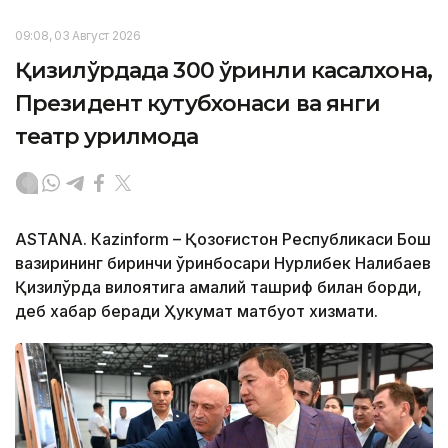
09:08, 03 Август 2026
Қизилўрдада 300 ўринли касалхона,
Президент кутубхонаси ва янги
театр қурилмоқда
ASTANА. Кazinform – Қозоғистон Республикаси Бош
вазирининг биринчи ўринбосари Нурлибек Налибаев
Қизилўрда вилоятига амалий ташриф билан борди,
деб хабар беради Ҳукумат матбуот хизмати.