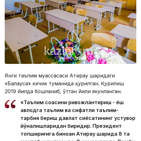
Янги таълим муассасаси Атирау шаҳридаги
«Балауса» кичик туманида қурилган. Қурилиш
2019 йилда бошланиб, ўтган йили якунланган.
«Таълим соҳасини ривожлантириш - ёш
авлодга таълим ва сифатли таълим-
тарбия бериш давлат сиёсатининг устувор
йўналишларидан биридир. Президент
топшириғига биноан Атирау шаҳрида 8 та