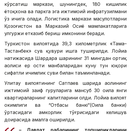
кўрсатиш маркази, шунингдек, 180 кишилик
ётоқхона ва паркга эга ижтимоий инфратузилмани
ўз ичига олади. Логистика маркази маҳсулотларни
Қозоғистон ва Марказий Осиё мамлакатларига
улгуржи етказиб бериш имконини беради.
Туркистон вилоятида 39,3 километрлик «Тама–
Тастанбек» сув қувури ишга туширилди. Лойиҳа
натижасида Шардара шаҳрининг 31 мингдан ортиқ
аҳолиси ер ости манбаларидан куну тун юқори
сифатли ичимлик суви билан таъминланади.
Улитау вилоятининг Сатпаев шаҳрида аҳолининг
ижтимоий заиф гуруҳларига мансуб 30 оила янги
квартираларнинг калитларини олди. Лойиҳа вилоят
ҳокимлиги ва “Отбасы банкі”(Оила банки)
ўртасидаги ҳамкорлик тўғрисидаги келишув
доирасида амалга оширилди.
– Давлат раҳбарининг топшириқларини