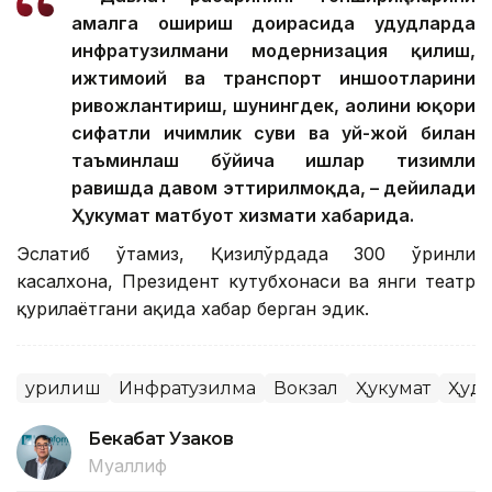
амалга ошириш доирасида ҳудудларда
инфратузилмани модернизация қилиш,
ижтимоий ва транспорт иншоотларини
ривожлантириш, шунингдек, аҳолини юқори
сифатли ичимлик суви ва уй-жой билан
таъминлаш бўйича ишлар тизимли
равишда давом эттирилмоқда, – дейилади
Ҳукумат матбуот хизмати хабарида.
Эслатиб ўтамиз, Қизилўрдада 300 ўринли
касалхона, Президент кутубхонаси ва янги театр
қурилаётгани ҳақида хабар берган эдик.
Қурилиш
Инфратузилма
Вокзал
Ҳукумат
Ҳуд
Бекабат Узаков
Муаллиф