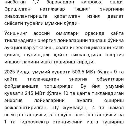
нисбатан 1,7 баравардан кўпроққа ошди.
Эришилган натижалар "яшил" энергияни
ривожлантиришга қаратилган изчил давлат
сиёсати туфайли мумкин бўлди.
Ўсишнинг асосий омиллари орасида қайта
тикланадиган энергия лойиҳаларини танлаш бўйича
аукционлар ўтказиш, соҳага инвестицияларни жалб
қилиш, шунингдек, қайта тикланадиган энергия
иншоотларини ишга тушириш киради.
2025 йилда умумий қуввати 503,5 МВт бўлган 9 та
қайта тикланадиган энергия объектлари
фойдаланишга топширилди. Бу йил умумий
қуввати 245 МВт бўлган 10 та қайта тикланадиган
энергия лойиҳаларини амалга ошириш
режалаштирилган. Шу жумладан, 4 та шамол
электр станцияси, 5 та қуёш электр станцияси ва
1 та гидроэлектр станциясини ишга тушириш