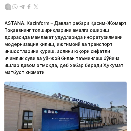
ASTANА. Кazinform – Давлат раҳбари Қасим-Жомарт
Тоқаевнинг топшириқларини амалга ошириш
доирасида мамлакат ҳудудларида инфратузилмани
модернизация қилиш, ижтимоий ва транспорт
иншоотларини қуриш, аҳолини юқори сифатли
ичимлик суви ва уй-жой билан таъминлаш бўйича
ишлар давом этмоқда, деб хабар беради Ҳукумат
матбуот хизмати.