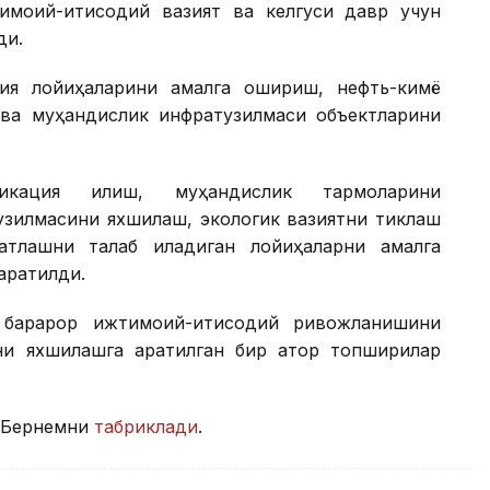
имоий-иқтисодий вазият ва келгуси давр учун
ди.
ия лойиҳаларини амалга ошириш, нефть-кимё
ва муҳандислик инфратузилмаси объектларини
икация қилиш, муҳандислик тармоқларини
узилмасини яхшилаш, экологик вазиятни тиклаш
ватлашни талаб қиладиган лойиҳаларни амалга
аратилди.
барқарор ижтимоий-иқтисодий ривожланишини
и яхшилашга қаратилган бир қатор топшириқлар
 Бернемни
табриклади
.