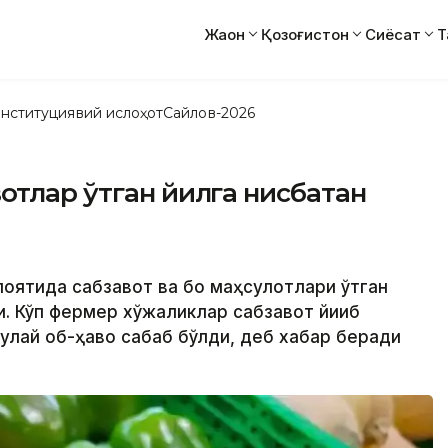
Жаҳон
Қозоғистон
Сиёсат
Т
нституциявий ислоҳот
Сайлов-2026
отлар ўтган йилга нисбатан
лоятида сабзавот ва боғ маҳсулотлари ўтган
и. Кўп фермер хўжаликлар сабзавот йиғиб
улай об-ҳаво сабаб бўлди, деб хабар беради