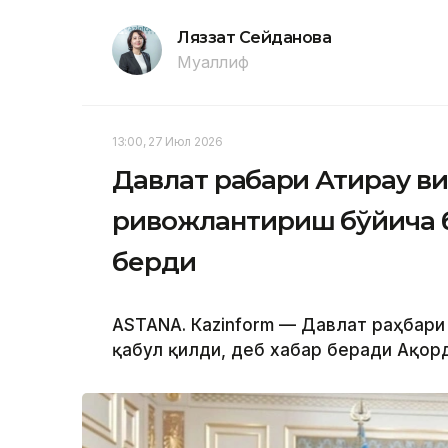
Ляззат Сейданова
Муаллиф
13:00, 27 Июл 2026
Давлат раҳбари Атирау ви
ривожлантириш бўйича 
берди
ASTANА. Кazinform — Давлат раҳбари
қабул қилди, деб хабар беради Ақор