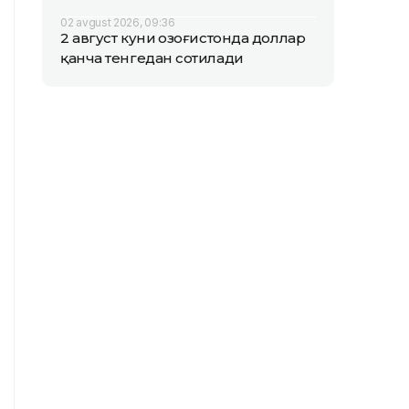
02 avgust 2026, 09:36
2 август куни Қозоғистонда доллар
қанча тенгедан сотилади