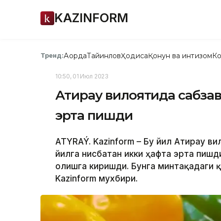
KAZINFORM
Ақорда
Тайинлов
Ҳодиса
Қонун ва интизом
Ко
Тренд:
10:50, 01 Июл 2023
Атирау вилоятида сабзав
эрта пишди
ATYRAÝ. Kazinform – Бу йил Атирау ви
йилга нисбатан икки ҳафта эрта пишд
олишга киришди. Бунга минтақадаги қ
Kazinform мухбири.