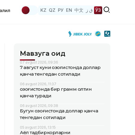
KZ
QZ
РУ
EN
中文
ق ز
ЎЗ
аҳлил
Мавзуга оид
07 avgust 2026, 09:36
7 август куни Қозоғистонда доллар
қанча тенгедан сотилади
06 avgust 2026, 11:37
Қозоғистонда бир грамм олтин
қанча туради
06 avgust 2026, 09:38
Бугун Қозоғистонда доллар қанча
тенгедан сотилади
05 avgust 2026, 13:15
Аёл тадбиркорларни