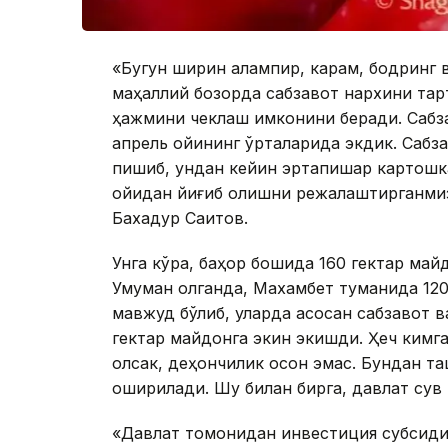
«Бугун ширин қалампир, карам, бодринг 
маҳаллий бозорда сабзавот нархини тар
ҳажмини чеклаш имконини беради. Сабза
апрель ойининг ўрталарида экдик. Сабза
пишиб, ундан кейин эртапишар картошк
ойидан йиғиб олишни режалаштирганмиз
Бахадур Саитов.
Унга кўра, баҳор бошида 160 гектар майд
Умуман олганда, Махамбет туманида 120
мавжуд бўлиб, уларда асосан сабзавот в
гектар майдонга экин экишди. Ҳеч кимга
олсак, деҳқончилик осон эмас. Бундан т
оширилади. Шу билан бирга, давлат сув
«Давлат томонидан инвестиция субсиди