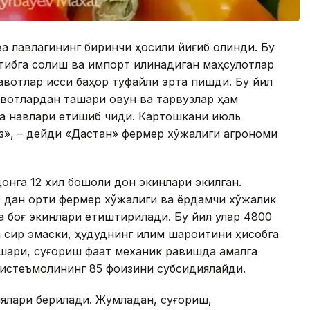
ва лавлагининг биринчи ҳосили йиғиб олинди. Бу
тибга солиш ва импорт қилинадиган маҳсулотлар
вотлар иссиқ баҳор туфайли эрта пишди. Бу йил
вотлардан ташқари қовун ва тарвузлар ҳам
а навлари етишиб чиқди. Картошкани июль
», – дейди «Дастан» фермер хўжалиги агрономи
онга 12 хил бошоқли дон экинлари экилган.
 дан ортиқ фермер хўжалиги ва ёрдамчи хўжалик
а боғ экинлари етиштирилади. Бу йил улар 4800
 сир эмаски, ҳудуднинг иқлим шароитини ҳисобга
ашқари, суғориш фақат механик равишда амалга
 истеъмолининг 85 фоизини субсидиялайди.
ялари берилади. Жумладан, суғориш,