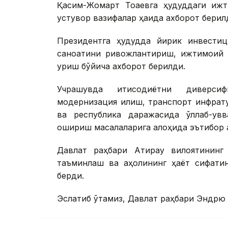
Қасим-Жомарт Тоқаевга ҳудуддаги ижт
устувор вазифалар ҳақида ахборот берил
Президентга ҳудудда йирик инвестиц
саноатини ривожлантириш, ижтимоий 
қуриш бўйича ахборот берилди.
Учрашувда иқтисодиётни диверсиф
модернизация қилиш, транспорт инфрат
ва республика даражасида қўллаб-қув
ошириш масалаларига алоҳида эътибор қ
Давлат раҳбари Атирау вилоятининг 
таъминлаш ва аҳолининг ҳаёт сифатин
берди.
Эслатиб ўтамиз, Давлат раҳбари Эндрю