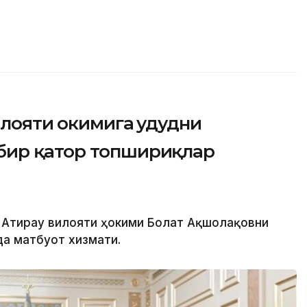
лояти ҳокимига ҳудудни
бир қатор топшириқлар
 Атирау вилояти ҳокими Болат Ақшолақовни
да матбуот хизмати.