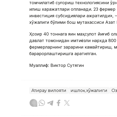
томчилатиб суғориш технологиясини ўрн
қилиш харажатлари қопланади. 23 фермер
инвестиция субсидиялари ажратилди», –
хўжалиги бўлими бош мутахассиси Азат 
Ҳозир 40 тоннага яқин маҳсулот йиғиб о
давлат томонидан имтиёзли нархда 800 
фермерларнинг зарарини камайтириш, ма
барқарорлаштиришга қаратилган.
Муаллиф: Виктор Сутягин
Атирау вилояти
Қишлоқ хўжалиги
Оз