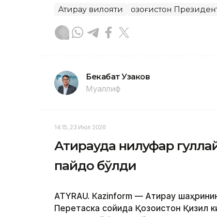
Атирау вилояти
Қозоғистон Президен
Бекабат Узаков
Муаллиф
14:15, 23 Июл 2026
Атирауда нилуфар гуллай
пайдо бўлди
АТYRAU. Кazinform — Атирау шаҳринин
Перетаска сойида Қозоғистон Қизил к