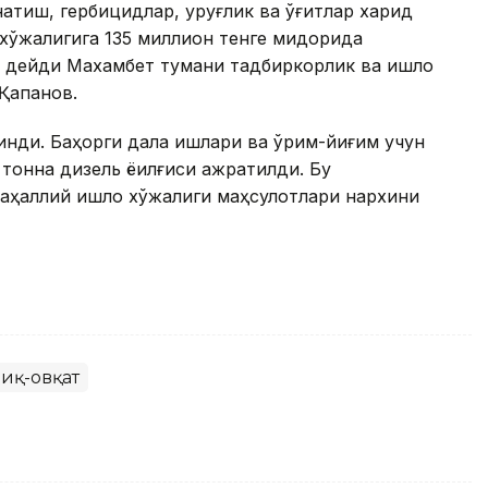
атиш, гербицидлар, уруғлик ва ўғитлар харид
 хўжалигига 135 миллион тенге миқдорида
 дейди Махамбет тумани тадбиркорлик ва қишлоқ
Қапанов.
линди. Баҳорги дала ишлари ва ўрим-йиғим учун
тонна дизель ёқилғиси ажратилди. Бу
ҳаллий қишлоқ хўжалиги маҳсулотлари нархини
иқ-овқат