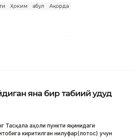
ти
Ҳоким
Қабул
Ақорда
диган яна бир табиий ҳудуд
г Тасқала аҳоли пункти яқинидаги
итобига киритилган нилуфар(лотос) учун