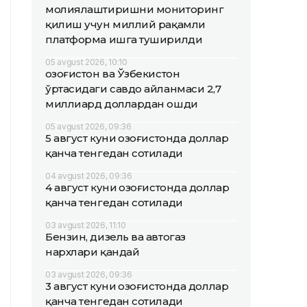
молиялаштиришни мониторинг
қилиш учун миллий рақамли
платформа ишга туширилди
05 avgust 2026, 10:10
Қозоғистон ва Ўзбекистон
ўртасидаги савдо айланмаси 2,7
миллиард доллардан ошди
05 avgust 2026, 09:36
5 август куни Қозоғистонда доллар
қанча тенгедан сотилади
04 avgust 2026, 09:36
4 август куни Қозоғистонда доллар
қанча тенгедан сотилади
03 avgust 2026, 11:10
Бензин, дизель ва автогаз
нархлари қандай
03 avgust 2026, 09:36
3 август куни Қозоғистонда доллар
қанча тенгедан сотилади