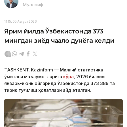
Муаллиф
11:15, 05 Август 2026
Ярим йилда Ўзбекистонда 373
мингдан зиёд чақалоқ дунёга келди
TASHKENT. Kazinform — Миллий статистика
қўмитаси маълумотларига
кўра
, 2026 йилнинг
январь-июнь ойларида Ўзбекистонда 373 389 та
тирик туғилиш ҳолатлари қайд этилган.