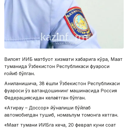
Вилоят ИИБ матбуот хизмати хабарига кўра, Мақат
туманида Ўзбекистон Республикаси фуқароси
ғойиб бўлган.
Аниқланишича, 38 ёшли Ўзбекистон Республикаси
фуқароси ўз ватандошининг машинасида Россия
Федерациясидан келаётган бўлган.
«Атирау – Доссор» йўналиши бўйлаб
автомобилдан тушиб, номаълум томонга кетган.
«Мақат тумани ИИБга кеча, 20 феврал куни соат