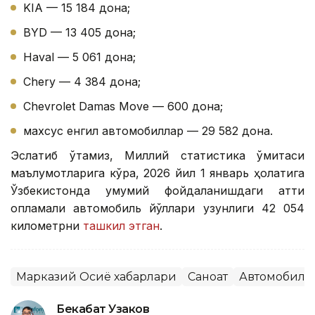
KIA — 15 184 дона;
BYD — 13 405 дона;
Haval — 5 061 дона;
Chery — 4 384 дона;
Chevrolet Damas Move — 600 дона;
махсус енгил автомобиллар — 29 582 дона.
Эслатиб ўтамиз, Миллий статистика қўмитаси
маълумотларига кўра, 2026 йил 1 январь ҳолатига
Ўзбекистонда умумий фойдаланишдаги қаттиқ
қопламали автомобиль йўллари узунлиги 42 054
километрни
ташкил этган
.
Марказий Осиё хабарлари
Саноат
Автомобилс
Бекабат Узаков