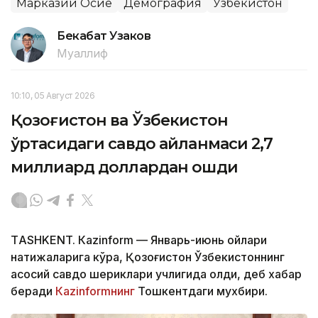
Марказий Осиё
Демография
Ўзбекистон
Бекабат Узаков
Муаллиф
10:10, 05 Август 2026
Қозоғистон ва Ўзбекистон
ўртасидаги савдо айланмаси 2,7
миллиард доллардан ошди
ТASHKENT. Кazinform — Январь-июнь ойлари
натижаларига кўра, Қозоғистон Ўзбекистоннинг
асосий савдо шериклари учлигида қолди, деб хабар
беради
Кazinformнинг
Тошкентдаги мухбири.