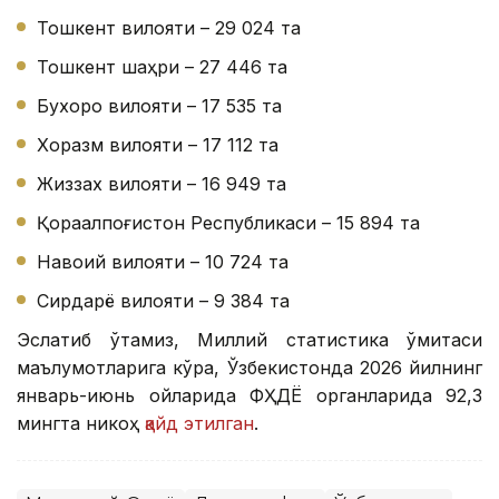
Тошкент вилояти – 29 024 та
Тошкент шаҳри – 27 446 та
Бухоро вилояти – 17 535 та
Хоразм вилояти – 17 112 та
Жиззах вилояти – 16 949 та
Қорақалпоғистон Республикаси – 15 894 та
Навоий вилояти – 10 724 та
Сирдарё вилояти – 9 384 та
Эслатиб ўтамиз, Миллий статистика қўмитаси
маълумотларига кўра, Ўзбекистонда 2026 йилнинг
январь-июнь ойларида ФҲДЁ органларида 92,3
мингта никоҳ
қайд этилган
.