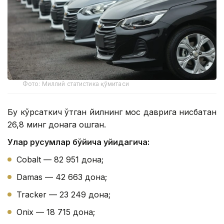
Фото: Миллий статистика қўмитаси
Бу кўрсаткич ўтган йилнинг мос даврига нисбатан
26,8 минг донага ошган.
Улар русумлар бўйича қуйидагича:
Cobalt — 82 951 дона;
Damas — 42 663 дона;
Tracker — 23 249 дона;
Onix — 18 715 дона;