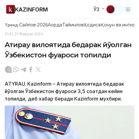
KAZINFORM
ЎЗ
Сайлов-2026
Ақорда
Тайинлов
Ҳодиса
Қонун ва интизо
Тренд:
21:41, 21 Феврал 2023
Атирау вилоятида бедарак йўқолган
Ўзбекистон фуқароси топилди
ATYRAU. Кazinform – Атирау вилоятида бедарак
йўқолган Ўзбекистон фуқароси 3,5 соатдан кейин
топилди, деб хабар беради Кazinform мухбири.