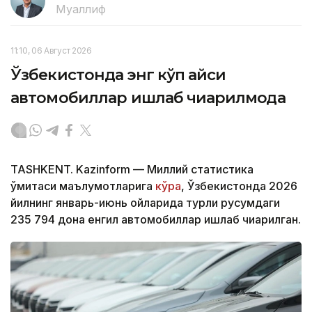
Муаллиф
11:10, 06 Август 2026
Ўзбекистонда энг кўп қайси
автомобиллар ишлаб чиқарилмоқда
TASHKENT. Kazinform — Миллий статистика
қўмитаси маълумотларига
кўра
, Ўзбекистонда 2026
йилнинг январь-июнь ойларида турли русумдаги
235 794 дона енгил автомобиллар ишлаб чиқарилган.