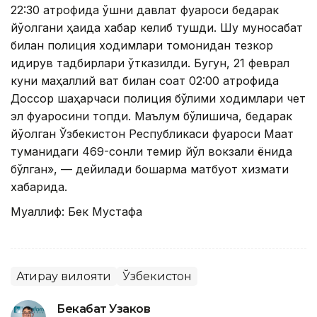
22:30 атрофида қўшни давлат фуқароси бедарак
йўқолгани ҳақида хабар келиб тушди. Шу муносабат
билан полиция ходимлари томонидан тезкор
қидирув тадбирлари ўтказилди. Бугун, 21 феврал
куни маҳаллий вақт билан соат 02:00 атрофида
Доссор шаҳарчаси полиция бўлими ходимлари чет
эл фуқаросини топди. Маълум бўлишича, бедарак
йўқолган Ўзбекистон Республикаси фуқароси Мақат
туманидаги 469-сонли темир йўл вокзали ёнида
бўлган», — дейилади бошқарма матбуот хизмати
хабарида.
Муаллиф: Бек Мустафа
Атирау вилояти
Ўзбекистон
Бекабат Узаков