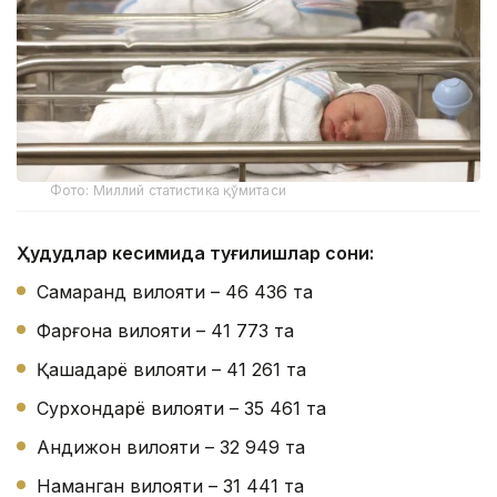
Фото: Миллий статистика қўмитаси
Ҳудудлар кесимида туғилишлар сони:
Самарқанд вилояти – 46 436 та
Фарғона вилояти – 41 773 та
Қашқадарё вилояти – 41 261 та
Сурхондарё вилояти – 35 461 та
Андижон вилояти – 32 949 та
Наманган вилояти – 31 441 та