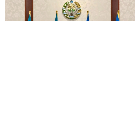
Фото: Алихан Асқар/Kazinform
Ўзбекистон Миллий статистика қўмитаси
маълумотларига кўра, мамлакатнинг ташқи савдо
айланмаси олти ой ичида 41 миллиард долларни
ташкил этди, бу 2025 йилнинг шу даврига
нисбатан 7,4 фоизга кўп. Январь-июнь ойларида
қўшни мамлакат дунёнинг 195 мамлакати билан