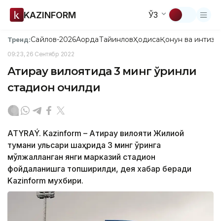
KAZINFORM
ЎЗ
Сайлов-2026
Ақорда
Тайинлов
Ҳодиса
Қонун ва интизо
Тренд:
09:23, 26 Сентябр 2022
Атирау вилоятида 3 минг ўринли
стадион очилди
ATYRAÝ. Kazinform – Атирау вилояти Жилиой
тумани Қульсари шаҳрида 3 минг ўринга
мўлжалланган янги марказий стадион
фойдаланишга топширилди, дея хабар беради
Kazinform мухбири.