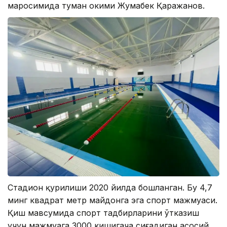
маросимида туман ҳокими Жумабек Қаражанов.
Стадион қурилиши 2020 йилда бошланган. Бу 4,7
минг квадрат метр майдонга эга спорт мажмуаси.
Қиш мавсумида спорт тадбирларини ўтказиш
учун мажмуага 3000 кишигача сиғадиган асосий