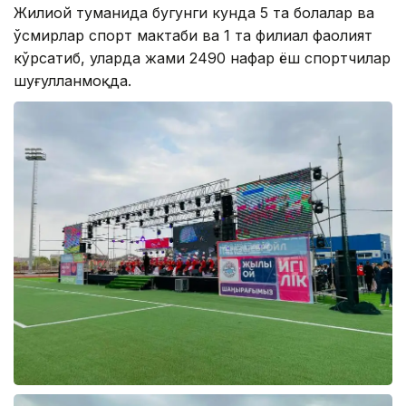
Жилиой туманида бугунги кунда 5 та болалар ва
ўсмирлар спорт мактаби ва 1 та филиал фаолият
кўрсатиб, уларда жами 2490 нафар ёш спортчилар
шуғулланмоқда.