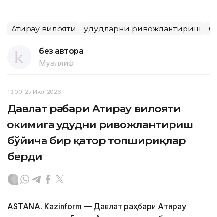
Атирау вилояти
Ҳудудларни ривожлантириш
С
без автора
Муаллиф
13:00, 27 Июл 2026
Давлат раҳбари Атирау вилояти
ҳокимига ҳудудни ривожлантириш
бўйича бир қатор топшириқлар
берди
ASTANА. Кazinform — Давлат раҳбари Атирау