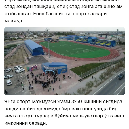
стадиондан ташқари, ёпиқ стадионга эга бино ҳам
жойлашган. Ёпиқ бассейн ва спорт заллари
мавжуд.
Янги спорт мажмуаси жами 3250 кишини сиғдира
олади ва йил давомида бир вақтнинг ўзида бир
нечта спорт турлари бўйича машғулотлар ўтказиш
имконини беради.