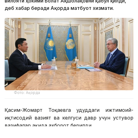
вилояти ҳокими Болат Ақшолақовни қабул қилди,
деб хабар беради Ақорда матбуот хизмати.
Фото: Ақорда
Қасим-Жомарт Тоқаевга ҳудуддаги ижтимоий-
иқтисодий вазият ва келгуси давр учун устувор
вазифалар ҳақида ахборот берилди.
Президентга ҳудудда йирик инвестиция