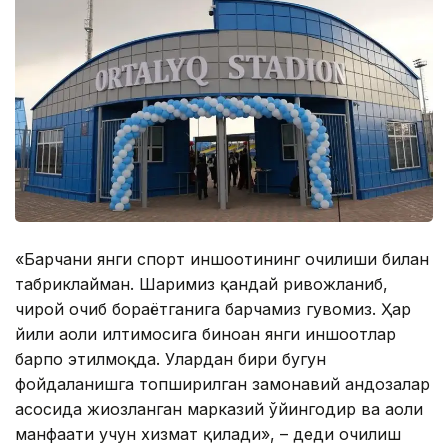
«Барчани янги спорт иншоотининг очилиши билан
табриклайман. Шаҳримиз қандай ривожланиб,
чирой очиб бораётганига барчамиз гувоҳмиз. Ҳар
йили аҳоли илтимосига биноан янги иншоотлар
барпо этилмоқда. Улардан бири бугун
фойдаланишга топширилган замонавий андозалар
асосида жиҳозланган марказий ўйингоҳдир ва аҳоли
манфаати учун хизмат қилади», – деди очилиш