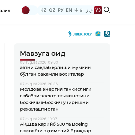
KZ
QZ
РУ
EN
中文
ق ز
ЎЗ
аҳлил
Мавзуга оид
08 avgust 2026, 09:00
Ҳаётни сақлаб қолиши мумкин
бўлган рақамли воситалар
07 avgust 2026, 20:36
Молдова энергия танқислиги
сабабли электр таъминотини
босқичма-босқич ўчиришни
режалаштирган
07 avgust 2026, 19:37
АҚШда қарийб 500 та Boeing
самолёти эҳтимолий ёриқлар