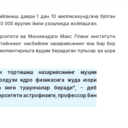
айланиш даври 1 дан 10 миллисекундгача бўлган
0 000 ёруғлик йили узоқликда жойлашган.
рситети ва Мюнхендаги Макс Планк институти
тейннинг нисбийлик назариясининг яна бир бор
акллантиришга ёрдам берадиган пульсар ва қора
ми тортишиш назариясининг муҳим
юлдузи ядро физикасига жуда юқори
а янги тушунчалар беради", - деб
ерситети астрофизиги, профессор Бен