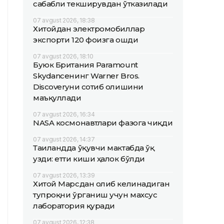
сабабли текширувдан ўтказилади
07 avgust 2026, 18:38
Хитойдан электромобиллар
экспорти 120 фоизга ошди
07 avgust 2026, 18:10
Буюк Британия Paramount
Skydanceнинг Warner Bros.
Discoveryни сотиб олишини
маъқуллади
07 avgust 2026, 16:34
NASA космонавтлари фазога чиқди
07 avgust 2026, 14:37
Таиландда ўқувчи мактабда ўқ
узди: етти киши ҳалок бўлди
07 avgust 2026, 13:39
Хитой Марсдан олиб келинадиган
тупроқни ўрганиш учун махсус
лаборатория қуради
07 avgust 2026, 12:38