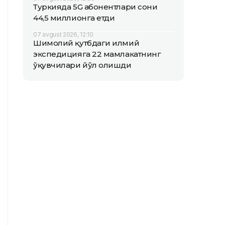
Туркияда 5G абонентлари сони
44,5 миллионга етди
07 avgust 2026, 12:10
Шимолий қутбдаги илмий
экспедицияга 22 мамлакатнинг
ўқувчилари йўл олишди