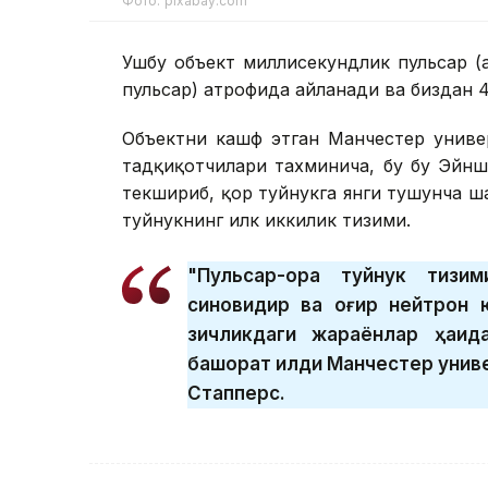
Фото: pixabay.com
Ушбу объект миллисекундлик пульсар (
пульсар) атрофида айланади ва биздан 4
Объектни кашф этган Манчестер униве
тадқиқотчилари тахминича, бу бу Эйнш
текшириб, қор туйнукга янги тушунча ш
туйнукнинг илк иккилик тизими.
"Пульсар-қора туйнук тизи
синовидир ва оғир нейтрон 
зичликдаги жараёнлар ҳақид
башорат қилди Манчестер унив
Стапперс.