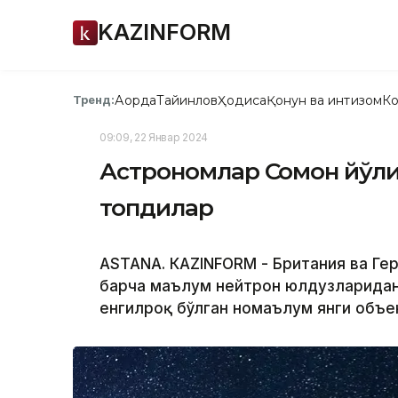
KAZINFORM
Ақорда
Тайинлов
Ҳодиса
Қонун ва интизом
Ко
Тренд:
09:09, 22 Январ 2024
Астрономлар Сомон йўл
топдилар
ASTANА. КАZINFORM - Британия ва Г
барча маълум нейтрон юлдузларидан 
енгилроқ бўлган номаълум янги объе