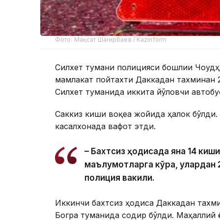
Фото: Мақсат Шағирбаев / Kazinform
Силхет тумани полицияси бошлиғи Чоудҳ
мамлакат пойтахти Даккадан тахминан
Силхет туманида иккита йўловчи автобу
Саккиз киши воқеа жойида ҳалок бўлди.
касалхонада вафот этди.
– Бахтсиз ҳодисада яна 14 киш
маълумотларга кўра, улардан 2
полиция вакили.
Иккинчи бахтсиз ҳодиса Даккадан тахм
Богра туманида содир бўлди. Маҳаллий 