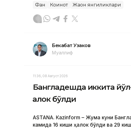
Фан
Коинот
Жаҳон янгиликлари
Бекабат Узаков
Муаллиф
11:36, 08 Август 2026
Бангладешда иккита йўл-
ҳалок бўлди
ASTANА. Кazinform – Жума куни Банг
камида 16 киши ҳалок бўлди ва 29 ки