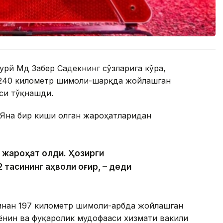
урй Мд Забер Садекнинг сўзларига кўра,
 240 километр шимоли-шарқда жойлашган
си тўқнашди.
 Яна бир киши олган жароҳатларидан
и жароҳат олди. Ҳозирги
 тасининг аҳволи оғир, – деди
инан 197 километр шимоли-ғарбда жойлашган
ёнғин ва фуқаролик мудофааси хизмати вакили