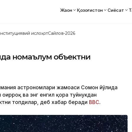
Жаҳон
Қозоғистон
Сиёсат
Т
нституциявий ислоҳот
Сайлов-2026
ида номаълум объектни
ермания астрономлари жамоаси Сомон йўлида
оғирроқ ва энг енгил қора туйнукдан
ктни топдилар, деб хабар беради
BBC
.