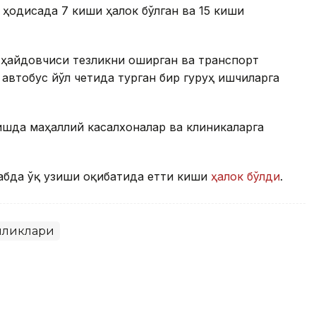
 ҳодисада 7 киши ҳалок бўлган ва 15 киши
 ҳайдовчиси тезликни оширган ва транспорт
автобус йўл четида турган бир гуруҳ ишчиларга
шда маҳаллий касалхоналар ва клиникаларга
абда ўқ узиши оқибатида етти киши
ҳалок бўлди
.
иликлари