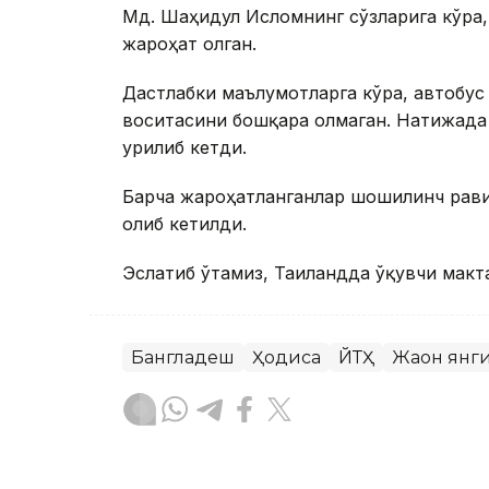
Мд. Шаҳидул Исломнинг сўзларига кўра,
жароҳат олган.
Дастлабки маълумотларга кўра, автобус
воситасини бошқара олмаган. Натижада 
урилиб кетди.
Барча жароҳатланганлар шошилинч рави
олиб кетилди.
Эслатиб ўтамиз, Таиландда ўқувчи макт
Бангладеш
Ҳодиса
ЙТҲ
Жаҳон янг