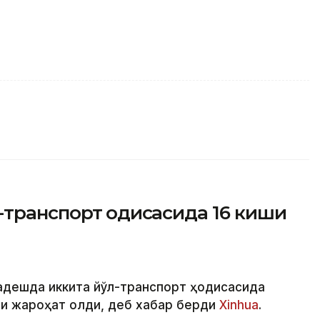
транспорт ҳодисасида 16 киши
ладешда иккита йўл-транспорт ҳодисасида
ши жароҳат олди, деб хабар берди
Xinhua
.