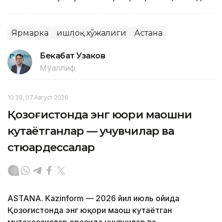
Ярмарка
Қишлоқ хўжалиги
Астана
Бекабат Узаков
Муаллиф
10:39, 07 Август 2026
Қозоғистонда энг юқори маошни
кутаётганлар — учувчилар ва
стюардессалар
ASTANA. Kazinform — 2026 йил июль ойида
Қозоғистонда энг юқори маош кутаётган
мутахассислар орасида учувчилар ва