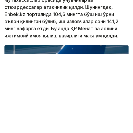
стюардессалар етакчилик қилди. Шунингдек,
Enbek.kz порталида 104,6 мингта бўш иш ўрни
эълон қилинган бўлиб, иш изловчилар сони 141,2
минг нафарга етди. Бу ҳақда ҚР Меҳнат ва аҳолини
ижтимоий ҳимоя қилиш вазирлиги маълум қилди.
Фото: Air Astana