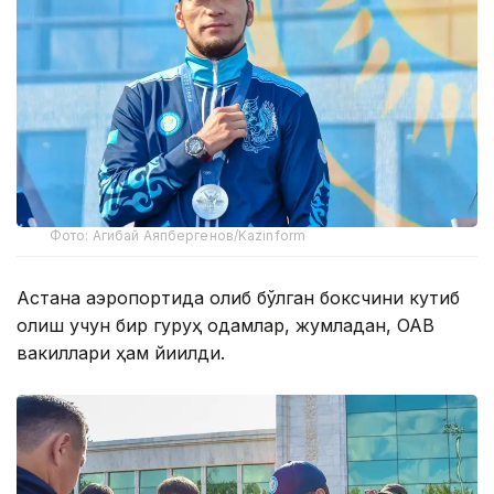
Фото: Агибай Аяпбергенов/Kazinform
Астана аэропортида ғолиб бўлган боксчини кутиб
олиш учун бир гуруҳ одамлар, жумладан, ОАВ
вакиллари ҳам йиғилди.