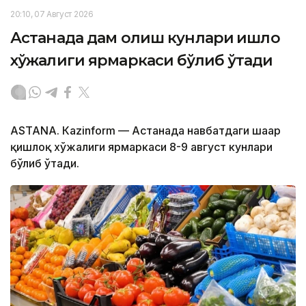
20:10, 07 Август 2026
Астанада дам олиш кунлари қишлоқ
хўжалиги ярмаркаси бўлиб ўтади
ASTANА. Кazinform — Астанада навбатдаги шаҳар
қишлоқ хўжалиги ярмаркаси 8-9 август кунлари
бўлиб ўтади.