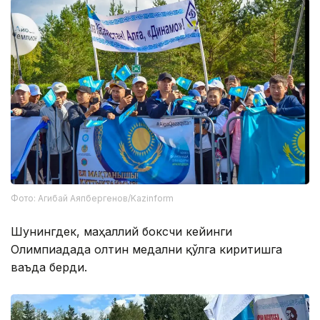
Фото: Агибай Аяпбергенов/Kazinform
Шунингдек, маҳаллий боксчи кейинги
Олимпиадада олтин медални қўлга киритишга
ваъда берди.