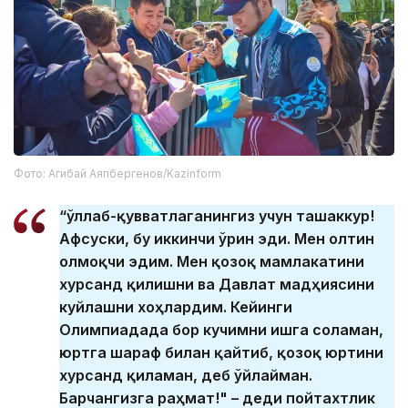
Фото: Агибай Аяпбергенов/Kazinform
“Қўллаб-қувватлаганингиз учун ташаккур!
Афсуски, бу иккинчи ўрин эди. Мен олтин
олмоқчи эдим. Мен қозоқ мамлакатини
хурсанд қилишни ва Давлат мадҳиясини
куйлашни хоҳлардим. Кейинги
Олимпиадада бор кучимни ишга соламан,
юртга шараф билан қайтиб, қозоқ юртини
хурсанд қиламан, деб ўйлайман.
Барчангизга раҳмат!" – деди пойтахтлик