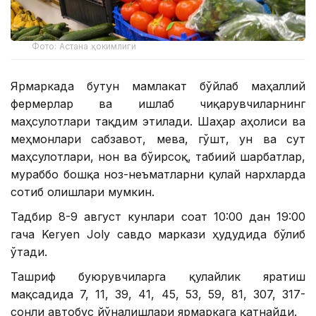
Фото: Астана ҳокимлиги
Ярмаркада бутун мамлакат бўйлаб маҳаллий
фермерлар ва ишлаб чиқарувчиларнинг
маҳсулотлари тақдим этилади. Шаҳар аҳолиси ва
меҳмонлари сабзавот, мева, гўшт, ун ва сут
маҳсулотлари, нон ва бўғирсоқ, табиий шарбатлар,
мураббо бошқа ноз-неъматларни қулай нархларда
сотиб олишлари мумкин.
Тадбир 8-9 август кунлари соат 10:00 дан 19:00
гача Keryen Joly савдо маркази ҳудудида бўлиб
ўтади.
Ташриф буюрувчиларга қулайлик яратиш
мақсадида 7, 11, 39, 41, 45, 53, 59, 81, 307, 317-
сонли автобус йўналишлари ярмаркага қатнайди.