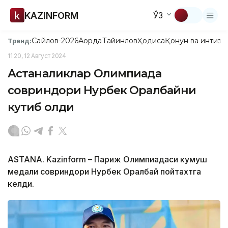
KAZINFORM
ЎЗ
Сайлов-2026
Ақорда
Тайинлов
Ҳодиса
Қонун ва интизо
Тренд:
11:20, 12 Август 2024
Астаналиклар Олимпиада
совриндори Нурбек Оралбайни
кутиб олди
ASTANA. Kazinform – Париж Олимпиадаси кумуш
медали совриндори Нурбек Оралбай пойтахтга
келди.