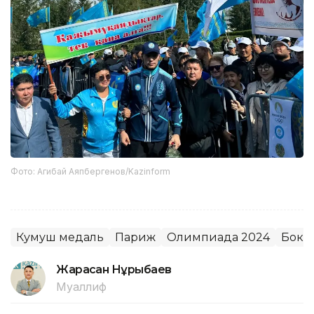
Фото: Агибай Аяпбергенов/Kazinform
Кумуш медаль
Париж
Олимпиада 2024
Бокс
Жарасқан Нұрыбаев
Муаллиф