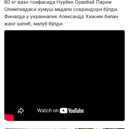
80 кг вазн тоифасида Нурбек Оралбай Париж
Олимпиадаси кумуш медали совриндори бўлди.
Финалда у украиналик Александр Хижняк билан
жанг қилиб, мағлуб бўлди.