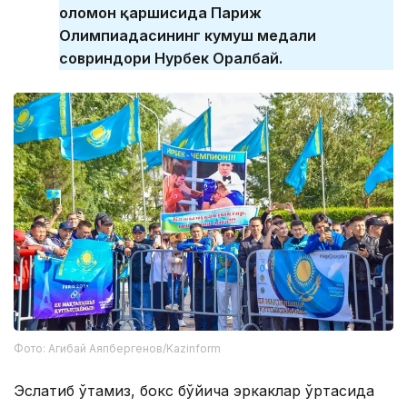
оломон қаршисида Париж
Олимпиадасининг кумуш медали
совриндори Нурбек Оралбай.
Фото: Агибай Аяпбергенов/Kazinform
Эслатиб ўтамиз, бокс бўйича эркаклар ўртасида