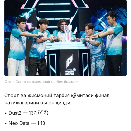
Фото: Спорт ва жисмоний тарбия қўмитаси
Спорт ва жисмоний тарбия қўмитаси финал
натижаларини эълон қилди:
• Dust2 — 13:1 🇰🇿
• Neo Data — 1:13