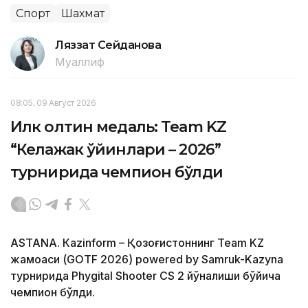
Спорт
Шахмат
Ляззат Сейданова
Муаллиф
08:05, 09 Август 2026
Илк олтин медаль: Team KZ
“Келажак ўйинлари – 2026”
турнирида чемпион бўлди
ASTANА. Кazinform – Қозоғистоннинг Team KZ
жамоаси (GOTF 2026) powered by Samruk-Kazyna
турнирида Phygital Shooter CS 2 йўналиши бўйича
чемпион бўлди.