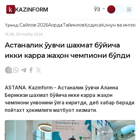
KAZINFORM
ЎЗ
Сайлов-2026
Ақорда
Тайинлов
Ҳодиса
Қонун ва интизо
Тренд:
15:38, 29 Ноябр 2024
Астаналик ўқувчи шахмат бўйича
икки карра жаҳон чемпиони бўлди
ASTANA. Kazinform - Астаналик ўқувчи Аланна
Берикқизи шахмат бўйича икки карра жаҳон
чемпиони унвонини қўлга киритди, деб хабар беради
пойтахт ҳокимлиги матбуот хизмати.