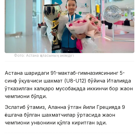
Фото: Астана қаласының әкімдігі
Астана шаҳридаги 91-мактаб-гимназиясининг 5-
синф ўқувчиси шахмат (U8-U12) бўйича Италияда
ўтказилган халқаро мусобақада иккинчи бор жаҳон
чемпиони бўлди.
Эслатиб ўтамиз, Аланна ўтган йили Грецияда 9
ёшгача бўлган шахматчилар ўртасида жаҳон
чемпиони унвонини қўлга киритган эди.