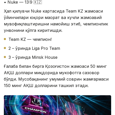
• Nuke — 13:9 🇰🇿
Ҳал қилувчи Nuke картасида Team KZ жамоаси
ўйинчилари юқори маҳорат ва кучли жамоавий
мувофиқлаштиришни намойиш этиб, чемпионлик
унвонини қўлга киритишди.
Team KZ — чемпион!
2 – ўринда Liga Pro Team
3 – ўринда Minsk House
Ғалаба билан бирга Қозоғистон жамоаси 50 минг
АҚШ доллари миқдорида мукофотга сазовор
бўлди. Мусобақанинг умумий соврин жамғармаси
150 минг АҚШ долларини ташкил этади.