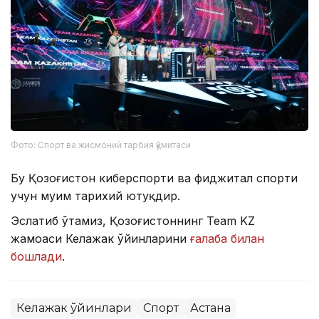
Фото: Спорт ва жисмоний тарбия қўмитаси
Бу Қозоғистон киберспорти ва фиджитал спорти
учун муҳим тарихий ютуқдир.
Эслатиб ўтамиз, Қозоғистоннинг Team KZ
жамоаси Келажак ўйинларини
ғалаба билан
бошлади
.
Келажак ўйинлари
Спорт
Астана