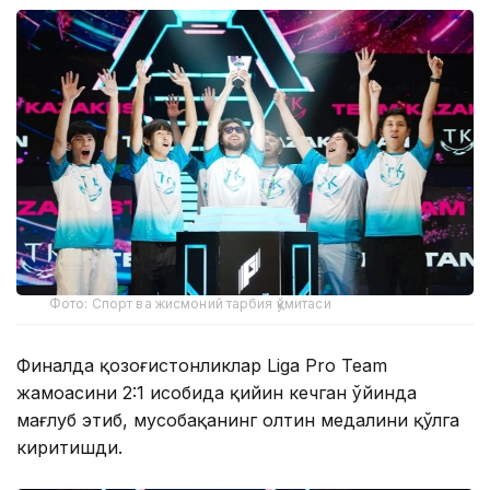
Фото: Спорт ва жисмоний тарбия қўмитаси
Финалда қозоғистонликлар Liga Pro Team
жамоасини 2:1 ҳисобида қийин кечган ўйинда
мағлуб этиб, мусобақанинг олтин медалини қўлга
киритишди.