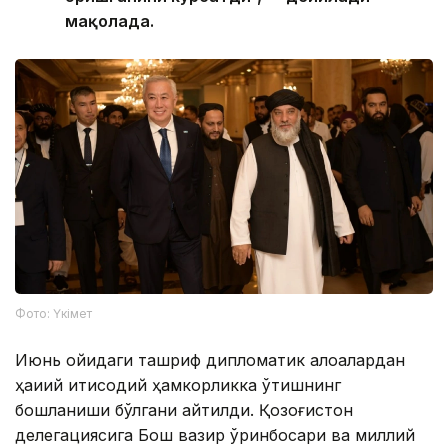
мақолада.
Фото: Үкімет
Июнь ойидаги ташриф дипломатик алоқалардан
ҳақиқий иқтисодий ҳамкорликка ўтишнинг
бошланиши бўлгани айтилди. Қозоғистон
делегациясига Бош вазир ўринбосари ва миллий