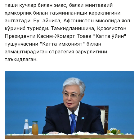
ташқи кучлар билан эмас, балки минтақавий
ҳамкорлик билан таъминланиши кераклигини
англатади. Бу, айниқса, Афғонистон мисолида яққол
кўриниб турибди. Таъкидланишича, Қозоғистон
Президенти Қасим-Жомарт Тоқаев "Катта ўйин"
тушунчасини "Катта имконият" билан
алмаштирадиган стратегия зарурлигини
таъкидлаган.