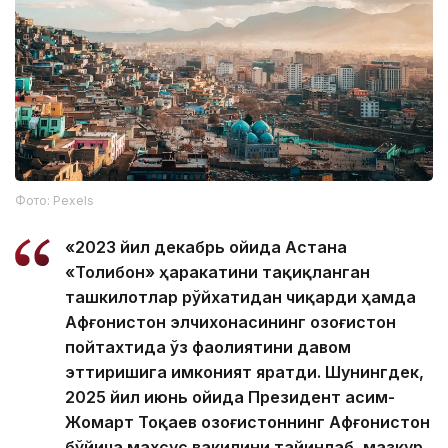
Фото: Pexels
«2023 йил декабрь ойида Астана
«Толибон» ҳаракатини тақиқланган
ташкилотлар рўйхатидан чиқарди ҳамда
Афғонистон элчихонасининг Қозоғистон
пойтахтида ўз фаолиятини давом
эттиришига имконият яратди. Шунингдек,
2025 йил июнь ойида Президент Қасим-
Жомарт Тоқаев Қозоғистоннинг Афғонистон
бўйича махсус вакилини тайинлаб, мазкур