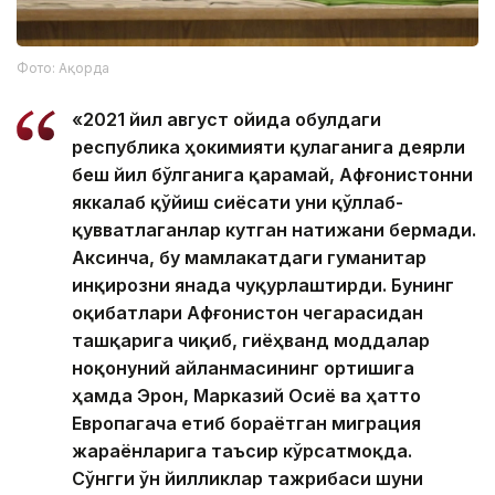
Фото: Ақорда
«2021 йил август ойида Қобулдаги
республика ҳокимияти қулаганига деярли
беш йил бўлганига қарамай, Афғонистонни
яккалаб қўйиш сиёсати уни қўллаб-
қувватлаганлар кутган натижани бермади.
Аксинча, бу мамлакатдаги гуманитар
инқирозни янада чуқурлаштирди. Бунинг
оқибатлари Афғонистон чегарасидан
ташқарига чиқиб, гиёҳванд моддалар
ноқонуний айланмасининг ортишига
ҳамда Эрон, Марказий Осиё ва ҳатто
Европагача етиб бораётган миграция
жараёнларига таъсир кўрсатмоқда.
Сўнгги ўн йилликлар тажрибаси шуни