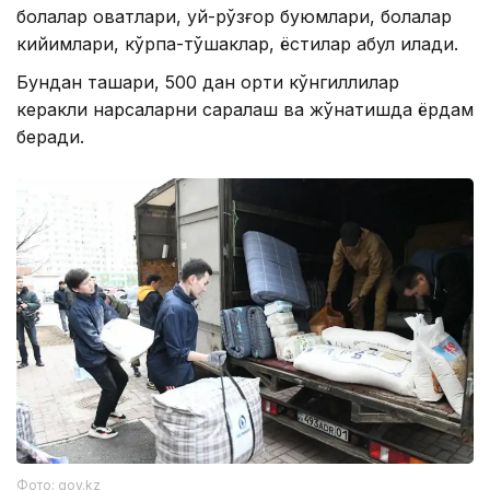
болалар овқатлари, уй-рўзғор буюмлари, болалар
кийимлари, кўрпа-тўшаклар, ёстиқлар қабул қилади.
Бундан ташқари, 500 дан ортиқ кўнгиллилар
керакли нарсаларни саралаш ва жўнатишда ёрдам
беради.
Фото: gov.kz