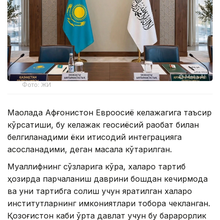
Фото: ЖИ
Мақолада Афғонистон Евроосиё келажагига таъсир
кўрсатиши, бу келажак геосиёсий рақобат билан
белгиланадими ёки иқтисодий интеграцияга
асосланадими, деган масала кўтарилган.
Муаллифнинг сўзларига кўра, халқаро тартиб
ҳозирда парчаланиш даврини бошдан кечирмоқда
ва уни тартибга солиш учун яратилган халқаро
институтларнинг имкониятлари тобора чекланган.
Қозоғистон каби ўрта давлат учун бу барқарорлик