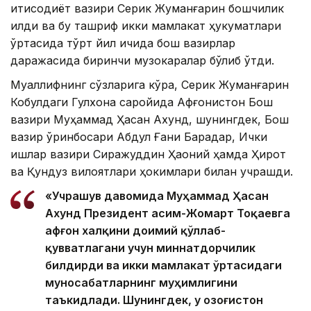
иқтисодиёт вазири Серик Жуманғарин бошчилик
қилди ва бу ташриф икки мамлакат ҳукуматлари
ўртасида тўрт йил ичида бош вазирлар
даражасида биринчи музокаралар бўлиб ўтди.
Муаллифнинг сўзларига кўра, Серик Жуманғарин
Кобулдаги Гулхона саройида Афғонистон Бош
вазири Муҳаммад Ҳасан Ахунд, шунингдек, Бош
вазир ўринбосари Абдул Ғани Барадар, Ички
ишлар вазири Сиражуддин Ҳаққоний ҳамда Ҳирот
ва Қундуз вилоятлари ҳокимлари билан учрашди.
«Учрашув давомида Муҳаммад Ҳасан
Ахунд Президент Қасим-Жомарт Тоқаевга
афғон халқини доимий қўллаб-
қувватлагани учун миннатдорчилик
билдирди ва икки мамлакат ўртасидаги
муносабатларнинг муҳимлигини
таъкидлади. Шунингдек, у Қозоғистон