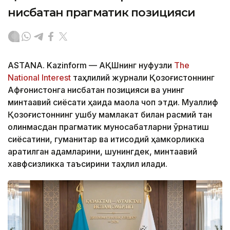
нисбатан прагматик позицияси
ASTANA. Kazinform — АҚШнинг нуфузли
The
National Interest
таҳлилий журнали Қозоғистоннинг
Афғонистонга нисбатан позицияси ва унинг
минтақавий сиёсати ҳақида мақола чоп этди. Муаллиф
Қозоғистоннинг ушбу мамлакат билан расмий тан
олинмасдан прагматик муносабатларни ўрнатиш
сиёсатини, гуманитар ва иқтисодий ҳамкорликка
қаратилган қадамларини, шунингдек, минтақавий
хавфсизликка таъсирини таҳлил қилади.