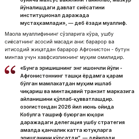
йўналишдаги давлат сиёсатини
институционал даражада
мустаҳкамлади», — деб ёзади муаллиф.
Мақола муаллифининг сўзларига кўра, ушбу
сиёсатнинг асосий мақсади аниқ: барқарор ва
иқтисодий жиҳатдан барқарор Афғонистон - бутун
минтақа учун хавфсизликнинг муҳим омилидир.
«Бунга эришишнинг энг ишончли йўли -
Афғонистоннинг ташқи ёрдамга қарам
бўлган мамлакатдан муҳим ишлаб
чиқариш ва минтақавий транзит марказига
айланишини қўллаб-қувватлашдир.
Қозоғистондан 2026 йил июнь ойида
Кобулга ташриф буюрган юқори
даражадаги делегация ушбу стратегия
амалда қанчалик катта ютуқларга
эришганини кўрсатди”, — дейилади