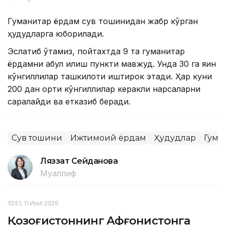
Гуманитар ёрдам сув тошқинидан жабр кўрган
ҳудудларга юборилади.
Эслатиб ўтамиз, пойтахтда 9 та гуманитар
ёрдамни қабул қилиш пункти мавжуд. Унда 30 га яқин
кўнгиллилар ташкилоти иштирок этади. Ҳар куни
200 дан ортиқ кўнгиллилар керакли нарсаларни
саралайди ва етказиб беради.
Сув тошқини
Ижтимоий ёрдам
Ҳудудлар
Гума
Ляззат Сейданова
Муаллиф
10:51, 11 Июл 2026
Қозоғистоннинг Афғонистонга