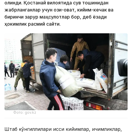
олинди. Қостанай вилоятида сув тошқинидан
жабрланганлар учун озиқ-овқат, кийим-кечак ва
биринчи зарур маҳсулотлар бор, деб ёзади
ҳокимлик расмий сайти.
Фото: gov.kz
Штаб кўнгиллилари иссиқ кийимлар, ичимликлар,