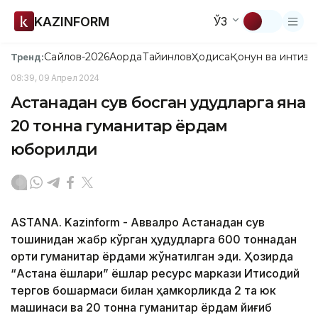
KAZINFORM
ЎЗ
Сайлов-2026
Ақорда
Тайинлов
Ҳодиса
Қонун ва интизо
Тренд:
08:39, 09 Апрел 2024
Астанадан сув босган ҳудудларга яна
20 тонна гуманитар ёрдам
юборилди
ASTANA. Kazinform - Аввалроқ Астанадан сув
тошқинидан жабр кўрган ҳудудларга 600 тоннадан
ортиқ гуманитар ёрдами жўнатилган эди. Ҳозирда
“Астана ёшлари” ёшлар ресурс маркази Иқтисодий
тергов бошқармаси билан ҳамкорликда 2 та юк
машинаси ва 20 тонна гуманитар ёрдам йиғиб