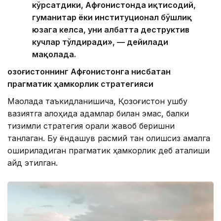
кўрсатдики, Афғонистонда иқтисодий,
гуманитар ёки институционал бўшлиқ
юзага келса, уни албатта деструктив
кучлар тўлдиради», — дейилади
мақолада.
Қозоғистоннинг Афғонистонга нисбатан
прагматик ҳамкорлик стратегияси
Мақолада таъкидланишича, Қозоғистон ушбу
вазиятга алоҳида қадамлар билан эмас, балки
тизимли стратегия орқали жавоб беришни
танлаган. Бу ёндашув расмий тан олишсиз амалга
ошириладиган прагматик ҳамкорлик деб аталиши
қайд этилган.