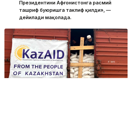
Президентини Афғонистонга расмий
ташриф буюришга таклиф қилди», —
дейилади мақолада.
Фото: Үкімет
Мақола муаллифи Қозоғистон делегацияси
Афғонистонга жами 318,8 тонна гуманитар ёрдам
етказиб берганини таъкидлади. Шунингдек, бир