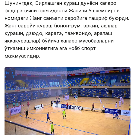
Шунингдек, Бирлашган кураш дунёси халқаро
федерацияси президенти Жақсилиқ Ушкемпиров
номидаги Жанг санъати саройига ташриф буюрди.
Жанг саройи кураш (юнон-рум, эркин, аёллар
кураши, дзюдо, каратэ, таэквондо, аралаш
яккакурашлар) бўйича халқаро мусобақаларни
ўтказиш имкониятига эга ноёб спорт
мажмуасидир.