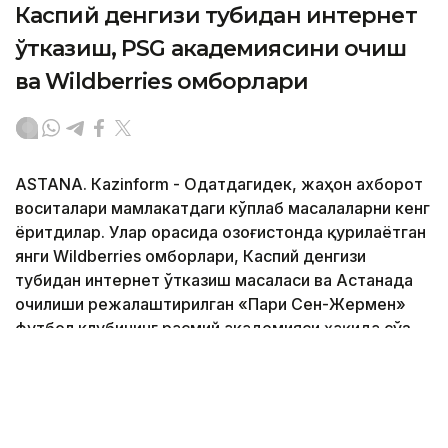
Каспий денгизи тубидан интернет
ўтказиш, PSG академиясини очиш
ва Wildberries омборлари
ASTANА. Кazinform - Одатдагидек, жаҳон ахборот
воситалари мамлакатдаги кўплаб масалаларни кенг
ёритдилар. Улар орасида Қозоғистонда қурилаётган
янги Wildberries омборлари, Каспий денгизи
тубидан интернет ўтказиш масаласи ва Астанада
очилиши режалаштирилган «Пари Сен-Жермен»
футбол клубининг расмий академияси ҳақида сўз
юритилди. 2040 йилгача ер ости сувларидан
фойдаланиш режаси ва хорижий фуқаролар учун
мамлакатга кириш тартиби ҳам қизиқарли кўринди.
Батафсил маълумотни
Кazinform
мухбирининг
шарҳида ўқинг.