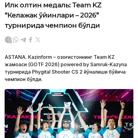
Илк олтин медаль: Team KZ
“Келажак ўйинлари – 2026”
турнирида чемпион бўлди
ASTANА. Кazinform – Қозоғистоннинг Team KZ
жамоаси (GOTF 2026) powered by Samruk-Kazyna
турнирида Phygital Shooter CS 2 йўналиши бўйича
чемпион бўлди.