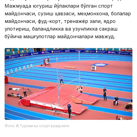
Мажмуада югуриш йўлаклари бўлган спорт
майдончаси, сузиш ҳавзаси, меҳмонхона, болалар
майдончаси, фуд-корт, тренажёр зали, ядро
улоқтириш, баландликка ва узунликка сакраш
бўйича машғулотлар майдончалари мавжуд.
Фото: ҚР Туризм ва спорт вазирлиги