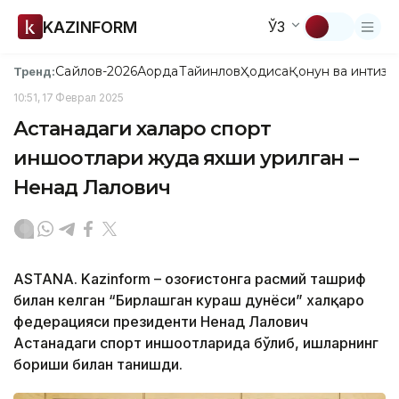
KAZINFORM
ЎЗ
Сайлов-2026
Ақорда
Тайинлов
Ҳодиса
Қонун ва интизо
Тренд:
10:51, 17 Феврал 2025
Астанадаги халқаро спорт
иншоотлари жуда яхши қурилган –
Ненад Лалович
ASTANA. Kazinform – Қозоғистонга расмий ташриф
билан келган “Бирлашган кураш дунёси” халқаро
федерацияси президенти Ненад Лалович
Астанадаги спорт иншоотларида бўлиб, ишларнинг
бориши билан танишди.