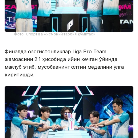
Фото: Спорт ва жисмоний тарбия қўмитаси
Финалда қозоғистонликлар Liga Pro Team
жамоасини 2:1 ҳисобида қийин кечган ўйинда
мағлуб этиб, мусобақанинг олтин медалини қўлга
киритишди.