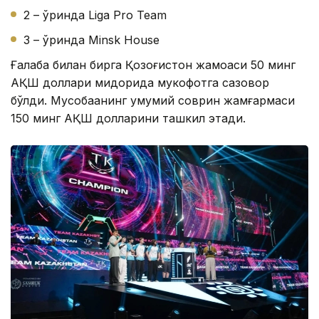
2 – ўринда Liga Pro Team
3 – ўринда Minsk House
Ғалаба билан бирга Қозоғистон жамоаси 50 минг
АҚШ доллари миқдорида мукофотга сазовор
бўлди. Мусобақанинг умумий соврин жамғармаси
150 минг АҚШ долларини ташкил этади.