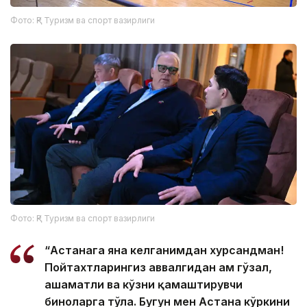
Фото: ҚР Туризм ва спорт вазирлиги
Фото: ҚР Туризм ва спорт вазирлиги
“Астанага яна келганимдан хурсандман!
Пойтахтларингиз аввалгидан ҳам гўзал,
ҳашаматли ва кўзни қамаштирувчи
биноларга тўла. Бугун мен Астана кўркини