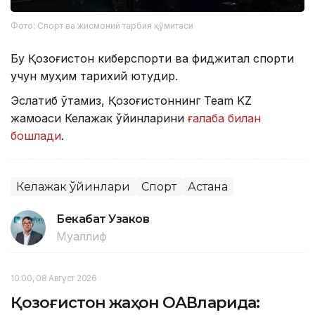
Фото: Спорт ва жисмоний тарбия қўмитаси
Бу Қозоғистон киберспорти ва фиджитал спорти
учун муҳим тарихий ютуқдир.
Эслатиб ўтамиз, Қозоғистоннинг Team KZ
жамоаси Келажак ўйинларини
ғалаба билан
бошлади
.
Келажак ўйинлари
Спорт
Астана
Бекабат Узаков
Муаллиф
10:00, 08 Август 2026
Қозоғистон жаҳон ОАВларида: