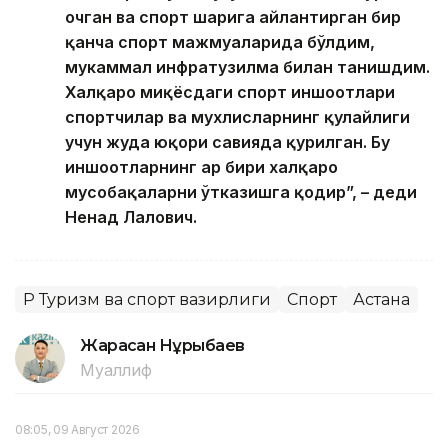
очган ва спорт шаҳрига айлантирган бир
қанча спорт мажмуаларида бўлдим,
мукаммал инфратузилма билан танишдим.
Халқаро миқёсдаги спорт иншоотлари
спортчилар ва мухлисларнинг қулайлиги
учун жуда юқори савияда қурилган. Бу
иншоотларнинг ҳар бири халқаро
мусобақаларни ўтказишга қодир”, – деди
Ненад Лалович.
ҚР Туризм ва спорт вазирлиги
Спорт
Астана
Жарасқан Нұрыбаев
Муаллиф
08:05, 09 Август 2026