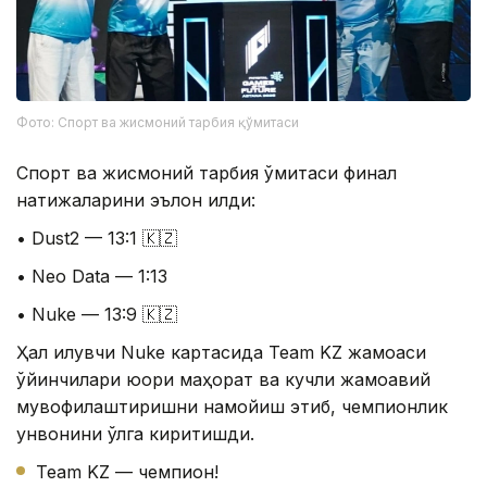
Фото: Спорт ва жисмоний тарбия қўмитаси
Спорт ва жисмоний тарбия қўмитаси финал
натижаларини эълон қилди:
• Dust2 — 13:1 🇰🇿
• Neo Data — 1:13
• Nuke — 13:9 🇰🇿
Ҳал қилувчи Nuke картасида Team KZ жамоаси
ўйинчилари юқори маҳорат ва кучли жамоавий
мувофиқлаштиришни намойиш этиб, чемпионлик
унвонини қўлга киритишди.
Team KZ — чемпион!