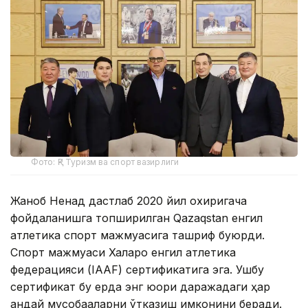
Фото: ҚР Туризм ва спорт вазирлиги
Жаноб Ненад дастлаб 2020 йил охиригача
фойдаланишга топширилган Qazaqstan енгил
атлетика спорт мажмуасига ташриф буюрди.
Спорт мажмуаси Халқаро енгил атлетика
федерацияси (IAAF) сертификатига эга. Ушбу
сертификат бу ерда энг юқори даражадаги ҳар
қандай мусобақаларни ўтказиш имконини беради.