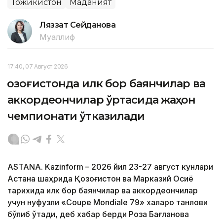
Тожикистон
Маданият
Ляззат Сейданова
Муаллиф
17:40, 07 Август 2026
Қозоғистонда илк бор баянчилар ва
аккордеончилар ўртасида жаҳон
чемпионати ўтказилади
ASTANA. Kazinform – 2026 йил 23-27 август кунлари
Астана шаҳрида Қозоғистон ва Марказий Осиё
тарихида илк бор баянчилар ва аккордеончилар
учун нуфузли «Coupe Mondiale 79» халқаро танлови
бўлиб ўтади, деб хабар берди Роза Бағланова