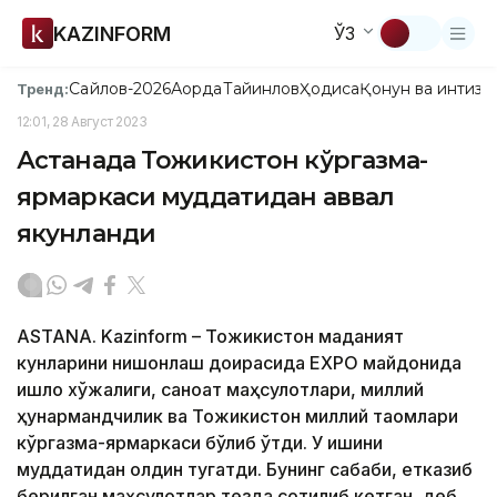
KAZINFORM
ЎЗ
Сайлов-2026
Ақорда
Тайинлов
Ҳодиса
Қонун ва интизо
Тренд:
12:01, 28 Август 2023
Астанада Тожикистон кўргазма-
ярмаркаси муддатидан аввал
якунланди
ASTANA. Kazinform – Тожикистон маданият
кунларини нишонлаш доирасида EXPO майдонида
қишлоқ хўжалиги, саноат маҳсулотлари, миллий
ҳунармандчилик ва Тожикистон миллий таомлари
кўргазма-ярмаркаси бўлиб ўтди. У ишини
муддатидан олдин тугатди. Бунинг сабаби, етказиб
берилган маҳсулотлар тезда сотилиб кетган, деб