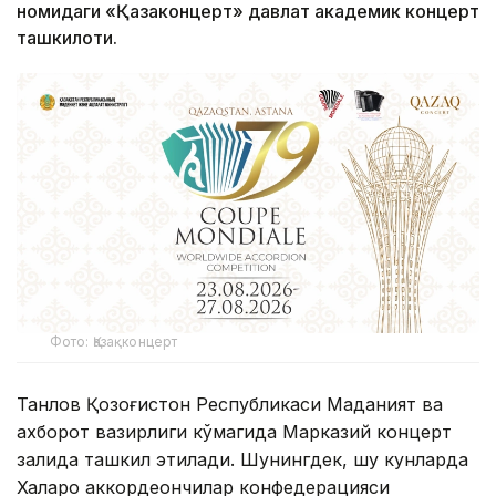
номидаги «Қазақконцерт» давлат академик концерт
ташкилоти.
Фото: Қазақконцерт
Танлов Қозоғистон Республикаси Маданият ва
ахборот вазирлиги кўмагида Марказий концерт
залида ташкил этилади. Шунингдек, шу кунларда
Халқаро аккордеончилар конфедерацияси