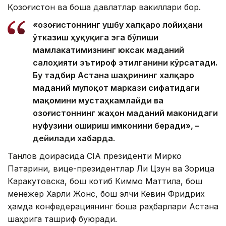
Қозоғистон ва бошқа давлатлар вакиллари бор.
«Қозоғистоннинг ушбу халқаро лойиҳани
ўтказиш ҳуқуқига эга бўлиши
мамлакатимизнинг юксак маданий
салоҳияти эътироф этилганини кўрсатади.
Бу тадбир Астана шаҳрининг халқаро
маданий мулоқот маркази сифатидаги
мақомини мустаҳкамлайди ва
Қозоғистоннинг жаҳон маданий маконидаги
нуфузини ошириш имконини беради», –
дейилади хабарда.
Танлов доирасида CIA президенти Мирко
Патарини, вице-президентлар Ли Цзун ва Зорица
Каракутовска, бош котиб Киммо Маттила, бош
менежер Харли Жонс, бош элчи Кевин Фридрих
ҳамда конфедерациянинг бошқа раҳбарлари Астана
шаҳрига ташриф буюради.