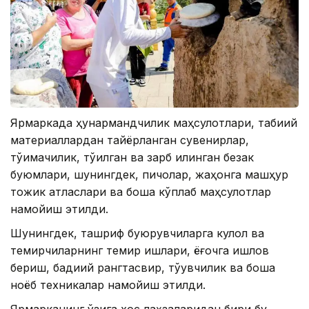
Ярмаркада ҳунармандчилик маҳсулотлари, табиий
материаллардан тайёрланган сувенирлар,
тўқимачилик, тўқилган ва зарб қилинган безак
буюмлари, шунингдек, пичоқлар, жаҳонга машҳур
тожик атласлари ва бошқа кўплаб маҳсулотлар
намойиш этилди.
Шунингдек, ташриф буюрувчиларга кулол ва
темирчиларнинг темир ишлари, ёғочга ишлов
бериш, бадиий рангтасвир, тўқувчилик ва бошқа
ноёб техникалар намойиш этилди.