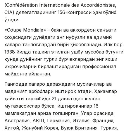
(Confédération Internationale des Accordéonistes,
CIA) делегатларининг 156-конгресси ҳам бўлиб
ўтади.
«Coupe Mondiale» – баян ва аккордеон санъати
соҳасидаги дунёдаги энг нуфузли ва қадимий
халқаро танловлардан бири ҳисобланади. Илк бор
1938 йилда ташкил этилган ушбу мусобақа бугунги
кунда дунёнинг турли бурчакларидан энг яхши
ижрочиларни бирлаштирадиган профессионал
майдонга айланган.
Танловда халқаро даражадаги мусиқачилар ва
маданият арбоблари иштирок этади. Ҳакамлар
ҳайъати таркибида 21 давлатдан келган
мутахассислар бўлса, иштирокчилар 16
мамлакатдан ариза топширган. Улар орасида
Австралия, АҚШ, Германия, Италия, Франция,
Хитой, Жанубий Корея, Буюк Британия, Туркия,