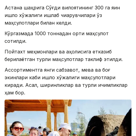
Астана шаҳрига Сўғди вилоятининг 300 га яқин
қишлоқ хўжалиги ишлаб чиқарувчилари ўз
маҳсулотлари билан келди.
Кўргазмада 1000 тоннадан ортиқ маҳсулот
сотилди.
Пойтахт меҳмонлари ва аҳолисига етказиб
берилаётган турли маҳсулотлар таклиф этилди.
Ассортиментга янги сабзавот, мева ва боғ
экинлари каби қишлоқ хўжалиги маҳсулотлари
киради. Асал, ширинликлар ва турли ичимликлар
ҳам бор.