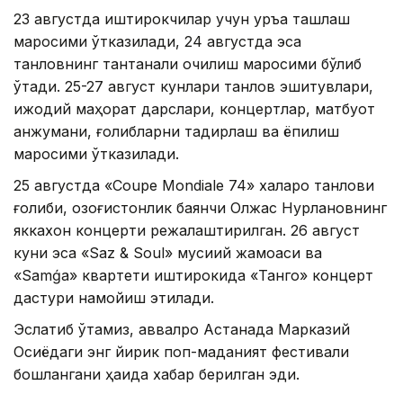
23 августда иштирокчилар учун қуръа ташлаш
маросими ўтказилади, 24 августда эса
танловнинг тантанали очилиш маросими бўлиб
ўтади. 25-27 август кунлари танлов эшитувлари,
ижодий маҳорат дарслари, концертлар, матбуот
анжумани, ғолибларни тақдирлаш ва ёпилиш
маросими ўтказилади.
25 августда «Coupe Mondiale 74» халқаро танлови
ғолиби, қозоғистонлик баянчи Олжас Нурлановнинг
яккахон концерти режалаштирилган. 26 август
куни эса «Saz & Soul» мусиқий жамоаси ва
«Samǵa» квартети иштирокида «Танго» концерт
дастури намойиш этилади.
Эслатиб ўтамиз, аввалроқ Астанада Марказий
Осиёдаги энг йирик поп-маданият фестивали
бошлангани ҳақида хабар берилган эди.