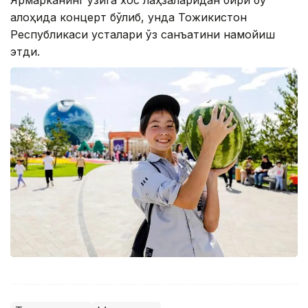
Ярмарканинг ўзига хос лаҳзаларидан бири бу
алоҳида концерт бўлиб, унда Тожикистон
Республикаси усталари ўз санъатини намойиш
этди.