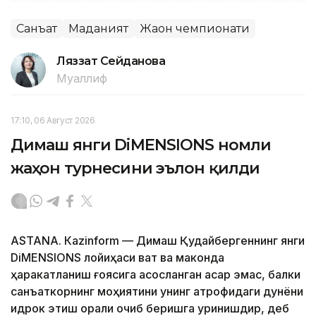
Санъат
Маданият
Жаҳон чемпионати
Ляззат Сейданова
Муаллиф
17:10, 06 Август 2026
Димаш янги DiMENSIONS номли
жаҳон турнесини эълон қилди
ASTANА. Кazinform — Димаш Қудайбергеннинг янги
DiMENSIONS лойиҳаси вақт ва маконда
ҳаракатланиш ғоясига асосланган асар эмас, балки
санъаткорнинг моҳиятини унинг атрофидаги дунёни
идрок этиш орқали очиб беришга уринишдир, деб