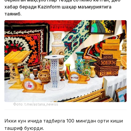
хабар беради Kazinform шаҳар маъмуриятига
таяниб.
Фото: t.me/astana_newss
Икки кун ичида тадбирга 100 мингдан ортиқ киши
ташриф буюрди.