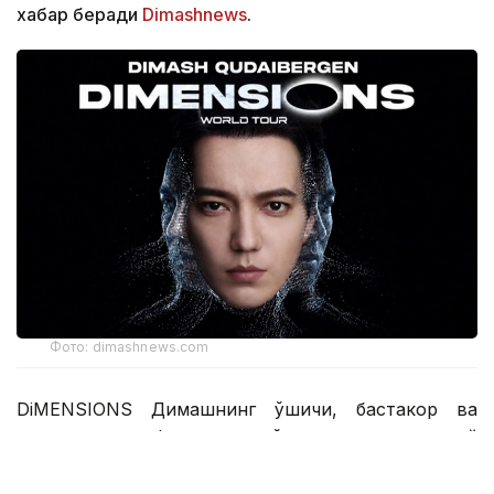
хабар беради
Dimashnews
.
Фото: dimashnews.com
DiMENSIONS Димашнинг қўшиқчи, бастакор ва
продюсер сифатидаги кўп қиррали ижодий
қиёфасини, шунингдек, унинг саҳнадан ташқаридаги
табиий ўзлигини ва инсоннинг энг ҳақиқий