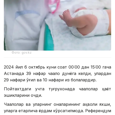
Фото: gov.kz
2024 йил 6 октябрь куни соат 00:00 дан 15:00 гача
Астанада 39 нафар чақалоқ дунёга келди, улардан
29 нафари ўғил ва 10 нафари қиз болалардир.
Пойтахтдаги учта туғруқхонада чақалоқлар ҳаёт
эшикларини очди.
Чақалоқлар ва уларнинг оналарининг аҳволи яхши,
уларга етарлича ёрдам кўрсатилмоқда. Референдум