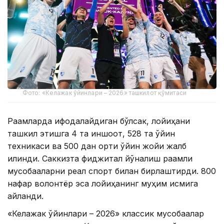
Фото: «Келажак ўйинлари – 2026» ташкилот қўмитаси
Рақамларда ифодалайдиган бўлсак, лойиҳани
ташкил этишга 4 та иншоот, 528 та ўйин
техникаси ва 500 дан ортиқ ўйин жойи жалб
қилинди. Саккизта фиджитал йўналиш рақамли
мусобақаларни реал спорт билан бирлаштирди. 800
нафар волонтёр эса лойиҳанинг муҳим қисмига
айланди.
«Келажак ўйинлари – 2026» классик мусобақалар