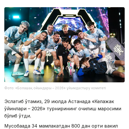
Фото: «Болашақ ойындары – 2026» ұйымдастыру комитеті
Эслатиб ўтамиз, 29 июлда Астанада «Келажак
ўйинлари – 2026» турнирининг очилиш маросими
бўлиб ўтди.
Мусобақада 34 мамлакатдан 800 дан ортиқ вакил