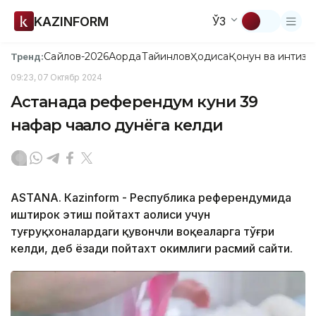
KAZINFORM
ЎЗ
Сайлов-2026
Ақорда
Тайинлов
Ҳодиса
Қонун ва интизо
Тренд:
09:23, 07 Октябр 2024
Астанада референдум куни 39
нафар чақалоқ дунёга келди
ASTANА. Кazinform - Республика референдумида
иштирок этиш пойтахт аҳолиси учун
туғруқхоналардаги қувончли воқеаларга тўғри
келди, деб ёзади пойтахт ҳокимлиги расмий сайти.