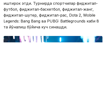
иштирок этди. Турнирда спортчилар фиджитал-
футбол, фиджитал-баскетбол, фиджитал-жанг,
фиджитал-шутер, фиджитал-рақс, Dota 2, Mobile
Legends: Bang Bang ва PUBG: Battlegrounds каби 8
та йўналиш бўйича куч синашди.
Фото: «Болашақ ойындары – 2026» ұйымдастыру комитеті