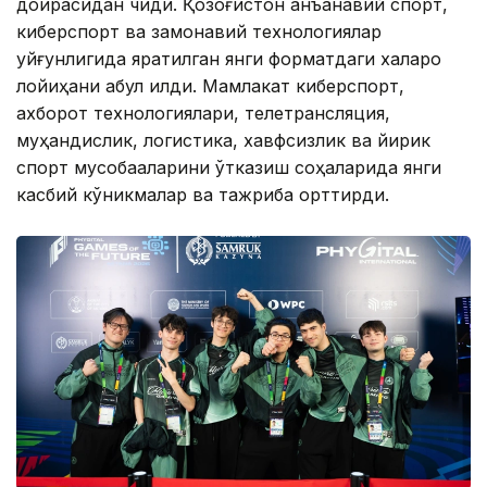
доирасидан чиқди. Қозоғистон анъанавий спорт,
киберспорт ва замонавий технологиялар
уйғунлигида яратилган янги форматдаги халқаро
лойиҳани қабул қилди. Мамлакат киберспорт,
ахборот технологиялари, телетрансляция,
муҳандислик, логистика, хавфсизлик ва йирик
спорт мусобақаларини ўтказиш соҳаларида янги
касбий кўникмалар ва тажриба орттирди.