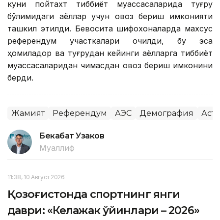
куни пойтахт тиббиёт муассасаларида туғруқ
бўлимидаги аёллар учун овоз бериш имконияти
ташкил этилди. Бевосита шифохоналарда махсус
референдум участкалари очилди, бу эса
ҳомиладор ва туғруқдан кейинги аёлларга тиббиёт
муассасаларидан чиқмасдан овоз бериш имконини
берди.
Жамият
Референдум
АЭС
Демография
Аста
Бекабат Узаков
Муаллиф
11:38, 10 Август 2026
Қозоғистонда спортнинг янги
даври: «Келажак ўйинлари – 2026»