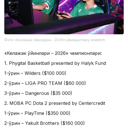
Фото: «Болашақ ойындары – 2026» ұйымдастыру комитеті
«Келажак ўйинлари – 2026» чемпионлари:
1. Phygital Basketball presented by Halyk Fund
1-ўрин – Wilders ($100 000)
2-ўрин – LIGA PRO TEAM ($60 000)
3-ўрин – Dangerous ($35 000)
2. MOBA PC Dota 2 presented by Centercredit
1-ўрин – PlayTime ($350 000)
2-ўрин – Yakult Brothers ($160 000)