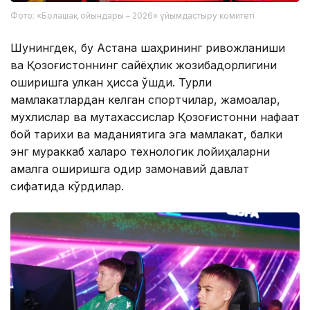
Фото: «Болашақ ойындары – 2026» ұйымдастыру комитеті
Шунингдек, бу Астана шаҳрининг ривожланиши
ва Қозоғистоннинг сайёҳлик жозибадорлигини
оширишга улкан ҳисса қўшди. Турли
мамлакатлардан келган спортчилар, жамоалар,
мухлислар ва мутахассислар Қозоғистонни нафақат
бой тарихи ва маданиятига эга мамлакат, балки
энг мураккаб халқаро технологик лойиҳаларни
амалга оширишга қодир замонавий давлат
сифатида кўрдилар.