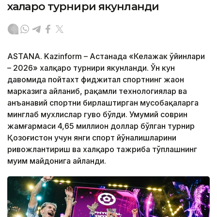
халқаро турнири якунланди
ASTANA. Kazinform – Астанада «Келажак ўйинлари
– 2026» халқаро турнири якунланди. Ўн кун
давомида пойтахт фиджитал спортнинг жаҳон
марказига айланиб, рақамли технологиялар ва
анъанавий спортни бирлаштирган мусобақаларга
минглаб мухлислар гувоҳ бўлди. Умумий соврин
жамғармаси 4,65 миллион доллар бўлган турнир
Қозоғистон учун янги спорт йўналишларини
ривожлантириш ва халқаро тажриба тўплашнинг
муҳим майдонига айланди.