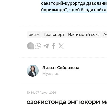
санаторий-курортда даволаниш
борилмоқда”, - деб ёзади пойта
Ҳоким
Транспорт
Ижтимоий соҳа
А
Ляззат Сейданова
Муаллиф
10:39, 07 Август 2026
Қозоғистонда энг юқори 