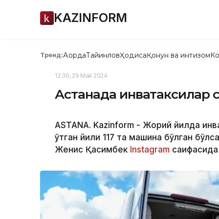
KAZINFORM
Ақорда
Тайинлов
Ҳодиса
Қонун ва интизом
Ко
Тренд:
12:30, 29 Май 2024
Астанада инватаксилар 
ASTANA. Kazinform - Жорий йилда инв
ўтган йили 117 та машина бўлган бўлса,
Женис Қасимбек
Instagram
саҳифасида