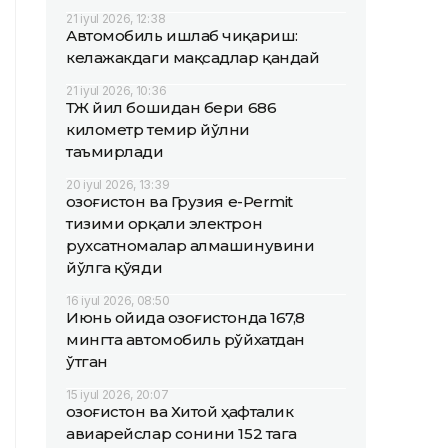
21 iyul 2026, 12:38
Автомобиль ишлаб чиқариш:
келажакдаги мақсадлар қандай
21 iyul 2026, 10:36
ҚТЖ йил бошидан бери 686
километр темир йўлни
таъмирлади
20 iyul 2026, 13:39
Қозоғистон ва Грузия e-Permit
тизими орқали электрон
рухсатномалар алмашинувини
йўлга қўяди
16 iyul 2026, 08:50
Июнь ойида Қозоғистонда 167,8
мингта автомобиль рўйхатдан
ўтган
15 iyul 2026, 20:07
Қозоғистон ва Хитой ҳафталик
авиарейслар сонини 152 тага