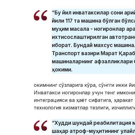
“Бу йил инватаксилар сони қари
йили 117 та машина бўлган бўлс
муҳим масала - ногиронлар ар
ихтисослаштирилган автотран
иборат. Бундай махсус машинал
Транспорт вазири Марат Қараб
машиналарнинг афзалликлари б
ҳокими.
Ҳокимнинг сўзларига кўра, сўнгги икки й
Инватакси ногиронлар учун тенг имкони
интеграцияси ва ҳаёт сифатига, ҳаракат
технология хизматлар тезлиги, изчилли
“Худди шундай реабилитация 
шаҳар атроф-муҳитининг қулай