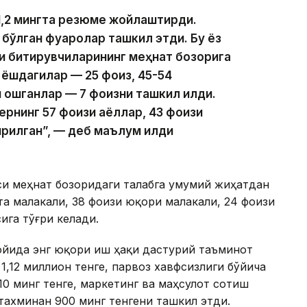
1,2 мингта резюме жойлаштирди.
 бўлган фуқаролар ташкил этди. Бу ёз
и битирувчиларининг меҳнат бозорига
4 ёшдагилар — 25 фоиз, 45-54
 ошганлар — 7 фоизни ташкил қилди.
рнинг 57 фоизи аёллар, 43 фоизи
илган”, — деб маълум қилди
си меҳнат бозоридаги талабга умумий жиҳатдан
та малакали, 38 фоизи юқори малакали, 24 фоизи
ига тўғри келади.
ойида энг юқори иш ҳақи дастурий таъминот
,12 миллион тенге, парвоз хавфсизлиги бўйича
0 минг тенге, маркетинг ва маҳсулот сотиш
тахминан 900 минг тенгени ташкил этди.