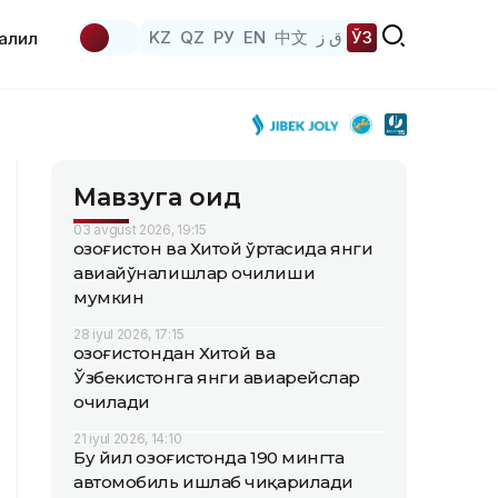
KZ
QZ
РУ
EN
中文
ق ز
ЎЗ
аҳлил
Мавзуга оид
03 avgust 2026, 19:15
Қозоғистон ва Хитой ўртасида янги
авиайўналишлар очилиши
мумкин
28 iyul 2026, 17:15
Қозоғистондан Хитой ва
Ўзбекистонга янги авиарейслар
очилади
21 iyul 2026, 14:10
Бу йил Қозоғистонда 190 мингта
автомобиль ишлаб чиқарилади