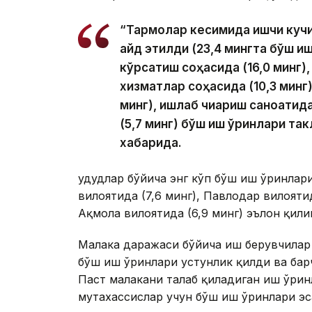
“Тармоқлар кесимида ишчи кучи
қайд этилди (23,4 мингта бўш и
кўрсатиш соҳасида (16,0 минг),
хизматлар соҳасида (10,3 минг),
минг), ишлаб чиқариш саноатида
(5,7 минг) бўш иш ўринлари та
хабарида.
Ҳудудлар бўйича энг кўп бўш иш ўринлар
вилоятида (7,6 минг), Павлодар вилоятид
Ақмола вилоятида (6,9 минг) эълон қили
Малака даражаси бўйича иш берувчилар 
бўш иш ўринлари устунлик қилди ва бар
Паст малакани талаб қиладиган иш ўрин
мутахассислар учун бўш иш ўринлари эс