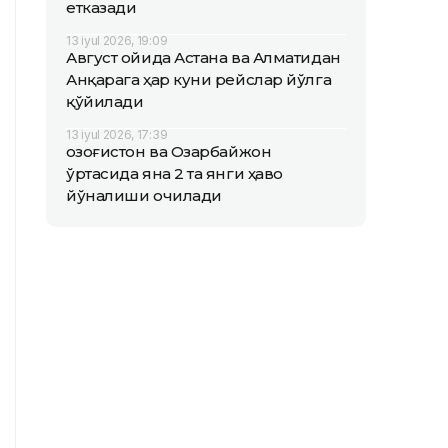
етказади
13 iyul 2026, 19:09
Август ойида Астана ва Алматидан
Анқарага ҳар куни рейслар йўлга
қўйилади
13 iyul 2026, 17:39
Қозоғистон ва Озарбайжон
ўртасида яна 2 та янги ҳаво
йўналиши очилади