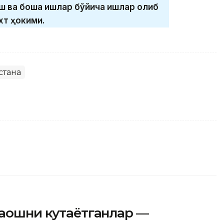
 ва бошқа ишлар бўйича ишлар олиб
хт ҳокими.
стана
маошни кутаётганлар —