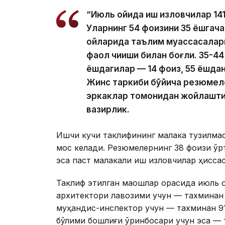
“Июль ойида иш изловчилар 14
Уларнинг 54 фоизини 35 ёшгача
ойларида таълим муассасалар
фаол чиқиши билан боғлиқ. 35-4
ёшдагилар — 14 фоиз, 55 ёшдан
Жинс таркиби бўйича резюмеле
эркаклар томонидан жойлаштир
вазирлик.
Ишчи кучи таклифининг малака тузилма
мос келади. Резюмелернинг 38 фоизи ўр
эса паст малакали иш изловчилар ҳиссас
Таклиф этилган маошлар орасида июль 
архитектори лавозими учун — тахминан 1
муҳандис-инспектор учун — тахминан 91
бўлими бошлиғи ўринбосари учун эса — 