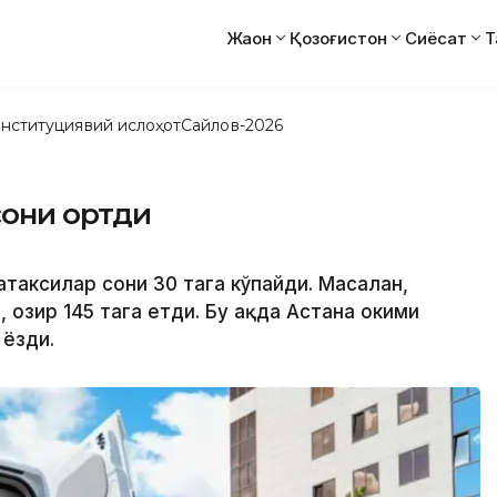
Жаҳон
Қозоғистон
Сиёсат
Т
нституциявий ислоҳот
Сайлов-2026
сони ортди
атаксилар сони 30 тага кўпайди. Масалан,
 ҳозир 145 тага етди. Бу ҳақда Астана ҳокими
 ёзди.