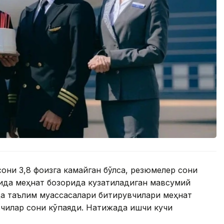
они 3,8 фоизга камайган бўлса, резюмелер сони
умида меҳнат бозорида кузатиладиган мавсумий
да таълим муассасалари битирувчилари меҳнат
вчилар сони кўпаяди. Натижада ишчи кучи