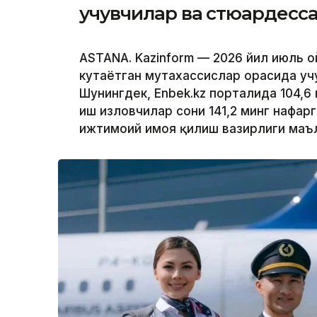
учувчилар ва стюардесс
ASTANA. Kazinform — 2026 йил июль 
кутаётган мутахассислар орасида уч
Шунингдек, Enbek.kz порталида 104,6
иш изловчилар сони 141,2 минг нафарга
ижтимоий ҳимоя қилиш вазирлиги маъ