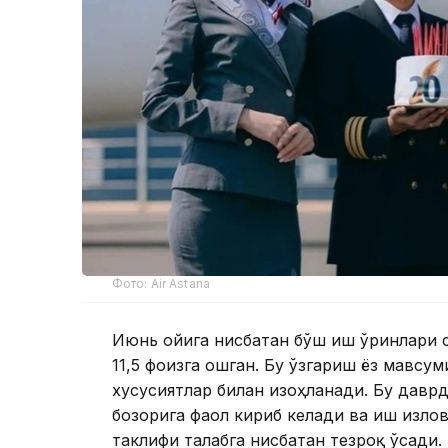
Фото: Air Astana
Июнь ойига нисбатан бўш иш ўринлари с
11,5 фоизга ошган. Бу ўзгариш ёз мавс
хусусиятлар билан изоҳланади. Бу давр
бозорига фаол кириб келади ва иш изло
таклифи талабга нисбатан тезроқ ўсади.