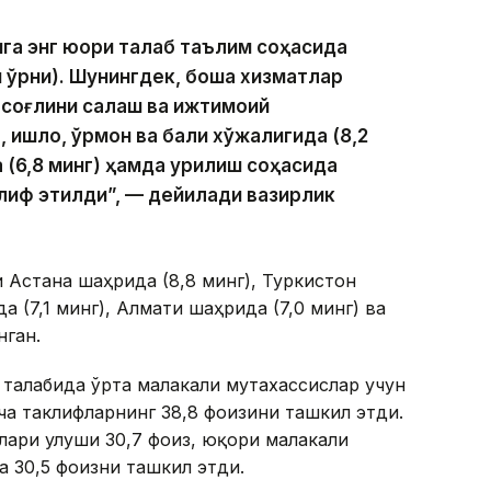
га энг юқори талаб таълим соҳасида
ш ўрни). Шунингдек, бошқа хизматлар
 соғлиқни сақлаш ва ижтимоий
 қишлоқ, ўрмон ва балиқ хўжалигида (8,2
 (6,8 минг) ҳамда қурилиш соҳасида
клиф этилди”, — дейилади вазирлик
и Астана шаҳрида (8,8 минг), Туркистон
а (7,1 минг), Алмати шаҳрида (7,0 минг) ва
нган.
талабида ўрта малакали мутахассислар учун
ча таклифларнинг 38,8 фоизини ташкил этди.
лари улуши 30,7 фоиз, юқори малакали
а 30,5 фоизни ташкил этди.