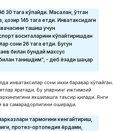
йб 30 тага кўпайди. Масалан, ўтган
а, ҳозир 145 тага етди. Инватаксидаги
авачасини ташиш учун
спорт воситаларини кўпайтиришдан
ар сони 26 тага етди. Бугун
аев билан бундай махсус
илан танишдим”, - деб ёзади шаҳар
илда инватаксилар сони икки баравар кўпайган.
ятлар яратади. Бу уларнинг ижтимоий
 эркинлигини яхшилашга таъсир қилади. Янги
ги ва самарадорлигини оширади.
марказлари тармоғини кенгайтириш,
лиги, протез-ортопедия ёрдами,