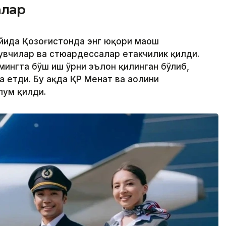
алар
ойида Қозоғистонда энг юқори маош
увчилар ва стюардессалар етакчилик қилди.
 мингта бўш иш ўрни эълон қилинган бўлиб,
 етди. Бу ҳақда ҚР Меҳнат ва аҳолини
лум қилди.