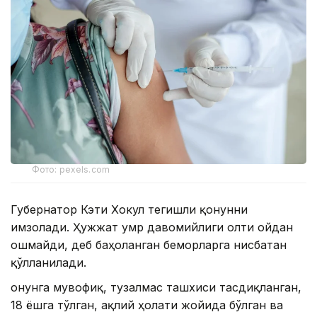
Фото: pexels.com
Губернатор Кэти Хокул тегишли қонунни
имзолади. Ҳужжат умр давомийлиги олти ойдан
ошмайди, деб баҳоланган беморларга нисбатан
қўлланилади.
Қонунга мувофиқ, тузалмас ташхиси тасдиқланган,
18 ёшга тўлган, ақлий ҳолати жойида бўлган ва