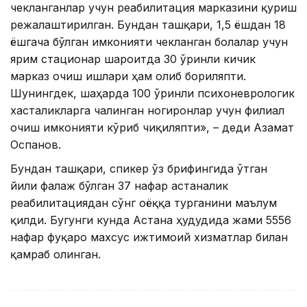
чекланганлар учун реабилитация марказини қуриш
режалаштирилган. Бундан ташқари, 1,5 ёшдан 18
ёшгача бўлган имконияти чекланган болалар учун
ярим стационар шароитда 30 ўринли кичик
марказ очиш ишлари ҳам олиб бориляпти.
Шунингдек, шаҳарда 100 ўринли психоневрологик
хасталикларга чалинган ногиронлар учун филиал
очиш имконияти кўриб чиқиляпти», – деди Азамат
Оспанов.
Бундан ташқари, спикер ўз брифингида ўтган
йили фалаж бўлган 37 нафар астаналик
реабилитациядан сўнг оёққа турганини маълум
қилди. Бугунги кунда Астана ҳудудида жами 5556
нафар фуқаро махсус ижтимоий хизматлар билан
қамраб олинган.