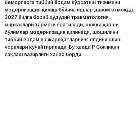
беморларга тиббий ёрдам кўрсатиш тизимини
модернизация қилиш бўйича ишлар давом этмоқда.
2027 йилга бориб ҳудудий травматология
марказлари тармоғи яратилади, шокка қарши
бўлимлар модернизация қилинади, шошилинч
тиббий ёрдам ва жароҳатларнинг олдини олиш
чоралари кучайтирилади. Бу ҳақда ҚР Соғлиқни
сақлаш вазирлиги хабар берди.