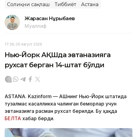
Соғлиқни сақлаш
Тиббиёт
Астана
Жарасқан Нұрыбаев
Муаллиф
17:38, 06 Август 2026
Нью-Йорк АҚШда эвтаназияга
рухсат берган 14-штат бўлди
ASTANA. Kazinform — АҚШнинг Нью-Йорк штатида
тузалмас касалликка чалинган беморлар учун
эвтаназияга расман рухсат берилди. Бу ҳақда
БЕЛТА
хабар берди.