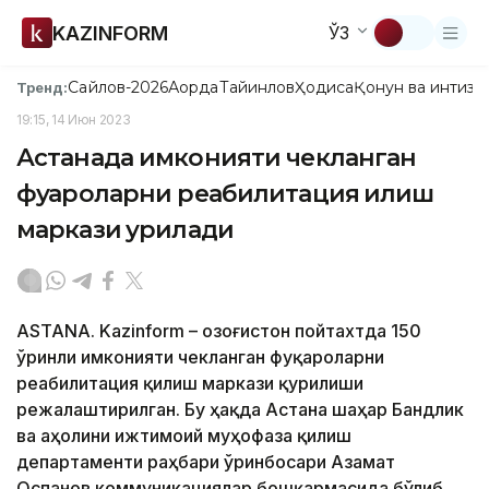
KAZINFORM
ЎЗ
Сайлов-2026
Ақорда
Тайинлов
Ҳодиса
Қонун ва интизо
Тренд:
19:15, 14 Июн 2023
Астанада имконияти чекланган
фуқароларни реабилитация қилиш
маркази қурилади
ASTANA. Kazinform – Қозоғистон пойтахтда 150
ўринли имконияти чекланган фуқароларни
реабилитация қилиш маркази қурилиши
режалаштирилган. Бу ҳақда Астана шаҳар Бандлик
ва аҳолини ижтимоий муҳофаза қилиш
департаменти раҳбари ўринбосари Азамат
Оспанов коммуникациялар бошқармасида бўлиб