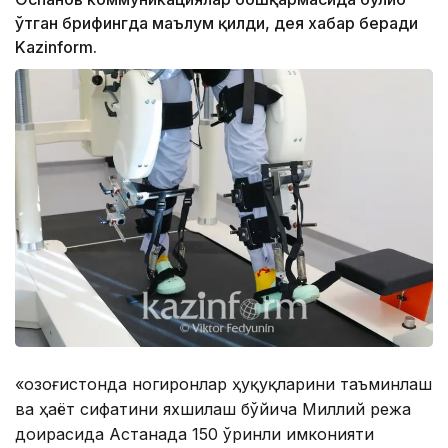
ўтган брифингда маълум қилди, дея хабар беради
Kazinform.
«Қозоғистонда ногиронлар ҳуқуқларини таъминлаш
ва ҳаёт сифатини яхшилаш бўйича Миллий режа
доирасида Астанада 150 ўринли имконияти