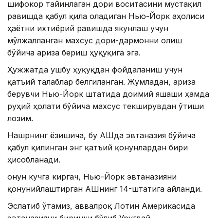
шифокор тайинлаган дори воситасини мустақил
равишда қабул қила оладиган Нью-Йорк аҳолиси
ҳаётни ихтиёрий равишда якунлаш учун
мўлжалланган махсус дори-дармонни олиш
бўйича ариза бериш ҳуқуқига эга.
Ҳужжатда ушбу ҳуқуқдан фойдаланиш учун
қатъий талаблар белгиланган. Жумладан, ариза
берувчи Нью-Йорк штатида доимий яшаши ҳамда
руҳий ҳолати бўйича махсус текширувдан ўтиши
лозим.
Нашрнинг ёзишича, бу АҚШда эвтаназия бўйича
қабул қилинган энг қатъий қонунлардан бири
ҳисобланади.
Қонун кучга киргач, Нью-Йорк эвтаназияни
қонунийлаштирган АҚШнинг 14-штатига айланди.
Эслатиб ўтамиз, аввалроқ Лотин Америкасида