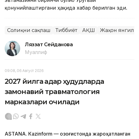
эвтаназияни биринчи бўлиб Уругвай
қонунийлаштиргани ҳақида хабар берилган эди.
Соғлиқни сақлаш
Тиббиёт
АҚШ
Жаҳон янгили
Ляззат Сейданова
Муаллиф
09:08, 06 Август 2026
2027 йилга қадар ҳудудларда
замонавий травматология
марказлари очилади
ASTANА. Кazinform — Қозоғистонда жароҳатланган