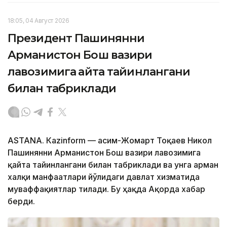
18:05, 04 Август 2026
Президент Пашинянни
Арманистон Бош вазири
лавозимига қайта тайинлангани
билан табриклади
ASTANА. Кazinform — Қасим-Жомарт Тоқаев Никол
Пашинянни Арманистон Бош вазири лавозимига
қайта тайинлангани билан табриклади ва унга арман
халқи манфаатлари йўлидаги давлат хизматида
муваффақиятлар тилади. Бу ҳақда Ақорда хабар
берди.