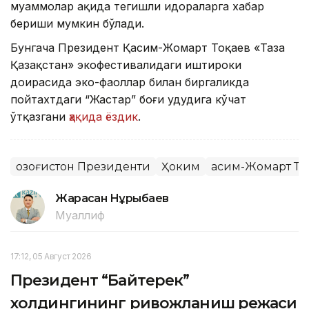
муаммолар ҳақида тегишли идораларга хабар
бериши мумкин бўлади.
Бунгача Президент Қасим-Жомарт Тоқаев «Таза
Қазақстан» экофестивалидаги иштироки
доирасида эко-фаоллар билан биргаликда
пойтахтдаги “Жастар” боғи ҳудудига кўчат
ўтқазгани
ҳақида ёздик
.
Қозоғистон Президенти
Ҳоким
Қасим-Жомарт То
Жарасқан Нұрыбаев
Муаллиф
17:12, 05 Август 2026
Президент “Байтерек”
холдингининг ривожланиш режаси