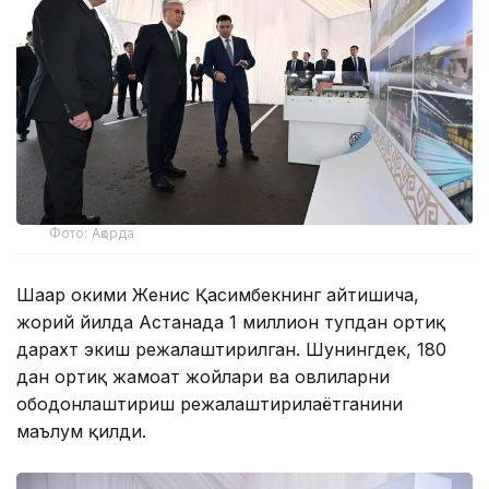
Фото: Ақорда
Шаҳар ҳокими Женис Қасимбекнинг айтишича,
жорий йилда Астанада 1 миллион тупдан ортиқ
дарахт экиш режалаштирилган. Шунингдек, 180
дан ортиқ жамоат жойлари ва ҳовлиларни
ободонлаштириш режалаштирилаётганини
маълум қилди.