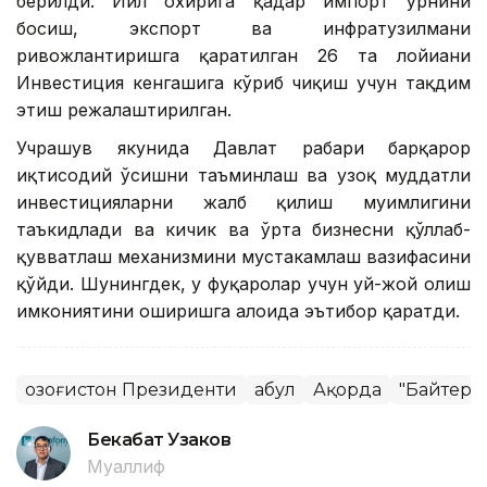
берилди. Йил охирига қадар импорт ўрнини
босиш, экспорт ва инфратузилмани
ривожлантиришга қаратилган 26 та лойиҳани
Инвестиция кенгашига кўриб чиқиш учун тақдим
этиш режалаштирилган.
Учрашув якунида Давлат раҳбари барқарор
иқтисодий ўсишни таъминлаш ва узоқ муддатли
инвестицияларни жалб қилиш муҳимлигини
таъкидлади ва кичик ва ўрта бизнесни қўллаб-
қувватлаш механизмини мустаҳкамлаш вазифасини
қўйди. Шунингдек, у фуқаролар учун уй-жой олиш
имкониятини оширишга алоҳида эътибор қаратди.
Қозоғистон Президенти
Қабул
Ақорда
"Байтере
Бекабат Узаков
Муаллиф