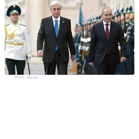
Фото: Ақорда
— Никол Пашинян илиқ сўзлар учун
миннатдорчилик билдирди ва Қозоғистон
Президенти ва халқига Қурултой
сайловларини муваффақиятли ўтказишни
тилади. Президент ва Бош вазир
Қозоғистон-Арманистон