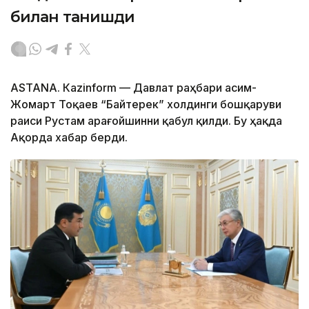
билан танишди
ASTANА. Каzinform — Давлат раҳбари Қасим-
Жомарт Тоқаев “Байтерек” холдинги бошқаруви
раиси Рустам Қарағойшинни қабул қилди. Бу ҳақда
Ақорда хабар берди.