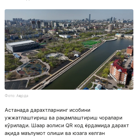
Фото: Ақорда
Астанада дарахтларнинг ҳисобини
ҳужжатлаштириш ва рақамлаштириш чоралари
кўрилади. Шаҳар аҳолиси QR код ёрдамида дарахт
ҳақида маълумот олиши ва юзага келган