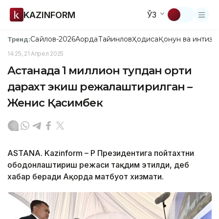
KAZINFORM
ЎЗ
Сайлов-2026
Ақорда
Тайинлов
Ҳодиса
Қонун ва интизо
Тренд:
14:25, 21 Апрел 2025
Астанада 1 миллион тупдан ортиқ
дарахт экиш режалаштирилган –
Женис Қасимбек
ASTANA. Kazinform – ҚР Президентига пойтахтни
ободонлаштириш режаси тақдим этилди, деб
хабар беради Ақорда матбуот хизмати.