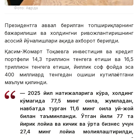
Фото: Ақорда
Президентга аввал берилган топшириқларнинг
бажарилиши ва холдингни ривожлантиришнинг
асосий йўналишлари ҳақида ахборот берилди.
Қасим-Жомарт Тоқаевга инвестиция ва кредит
портфели 14,3 триллион тенгега етиши ва 16,5
триллион тенгега етиши, йиллик соф фойда эса
400 миллиард тенгедан ошиши кутилаётгани
маълум қилинди.
— 2025 йил натижаларига кўра, холдинг
кўмагида 77,5 минг оила, жумладан,
навбатда турган 11,6 минг оила уй-жой
билан таъминланди. Ўтган йили 77 та
йирик лойиҳа ва кичик ва ўрта бизнес учун
27,4 минг лойиҳа молиялаштирилди,