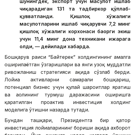
шунингдек, экспорт учун маҳсулот ишлаб
чиқарадиган 131 та тадбиркор қўллаб-
қувватланди. Қишлоқ хўжалиги
маҳсулотларини ишлаб чиқарувчи 7,2 минг
қишлоқ хўжалиги корхонаси баҳорги экиш
учун 11,4 минг дона техникани ижарага
олди, — дейилади хабарда.
Бошқарув раиси “Байтерек” холдингининг амалга
оширилаётган ўзгаришлари ва янги узоқ муддатли
ривожланиш стратегияси ҳақида сўзлаб берди.
Лойиҳа активларни самарали бошқариш,
потенциал бизнес учун қулай шароитлар яратиш
ва аҳолининг турмуш даражасини оширишга
қаратилган проактив инвестиция холдинг
моделига ўтишни назарда тутади.
Бундан ташқари, Президентга бир қатор
инвестиция лойиҳаларининг бориши ҳақида ахборот