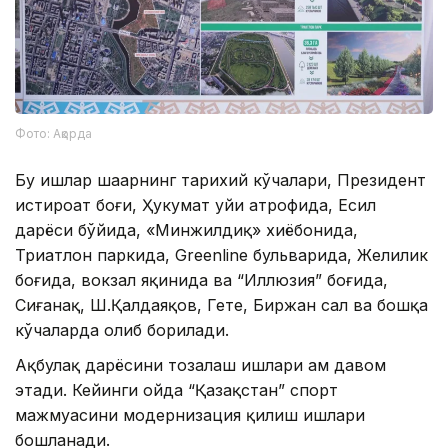
Фото: Ақорда
Бу ишлар шаҳарнинг тарихий кўчалари, Президент
истироҳат боғи, Ҳукумат уйи атрофида, Есил
дарёси бўйида, «Минжилдиқ» хиёбонида,
Триатлон паркида, Greenline бульварида, Желилик
боғида, вокзал яқинида ва “Иллюзия” боғида,
Сиғанақ, Ш.Қалдаяқов, Гете, Биржан сал ва бошқа
кўчаларда олиб борилади.
Ақбулақ дарёсини тозалаш ишлари ҳам давом
этади. Кейинги ойда “Қазақстан” спорт
мажмуасини модернизация қилиш ишлари
бошланади.