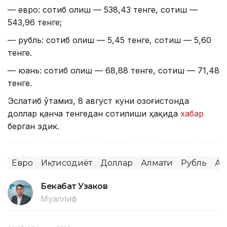
— евро: сотиб олиш — 538,43 тенге, сотиш —
543,96 тенге;
— рубль: сотиб олиш — 5,45 тенге, сотиш — 5,60
тенге.
— юань: сотиб олиш — 68,88 тенге, сотиш — 71,48
тенге.
Эслатиб ўтамиз, 8 август куни Қозоғистонда
доллар қанча тенгедан сотилиши ҳақида
хабар
берган эдик.
Евро
Иқтисодиёт
Доллар
Алмати
Рубль
Ас
Бекабат Узаков
Муаллиф