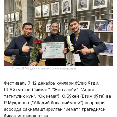
Фото: ҚР Маданият ва ахборот вазирлиги
Фестиваль 7-12 декабрь кунлари бўлиб ўтди.
Ш.Айтматов (“Қиёмат”, “Жон азоби”, “Асрга
татигулик кун”, “Оқ кема”), О.Бўкей (Етим бўта) ва
Р.Муқанова (”Абадий бола сиймоси”) асарлари
асосида саҳналаштирилган “Қиёмат” трагедияси
билан иштирок этди.