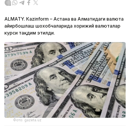
ALMATY. Кazinform – Астана ва Алматидаги валюта
айирбошлаш шохобчаларида хорижий валюталар
курси тақдим этилди.
Фото: gazeta.uz