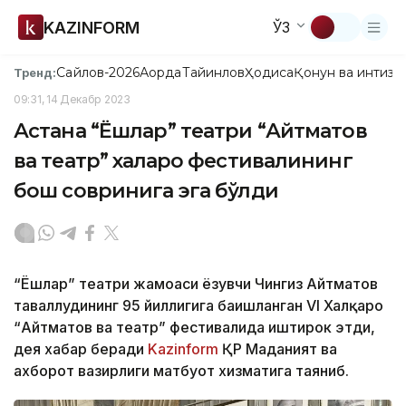
KAZINFORM
ЎЗ
Сайлов-2026
Ақорда
Тайинлов
Ҳодиса
Қонун ва интизо
Тренд:
09:31, 14 Декабр 2023
Астана “Ёшлар” театри “Айтматов
ва театр” халқаро фестивалининг
бош совринига эга бўлди
“Ёшлар” театри жамоаси ёзувчи Чингиз Айтматов
таваллудининг 95 йиллигига бағишланган VI Халқаро
“Айтматов ва театр” фестивалида иштирок этди,
дея хабар беради
Kazinform
ҚР Маданият ва
ахборот вазирлиги матбуот хизматига таяниб.