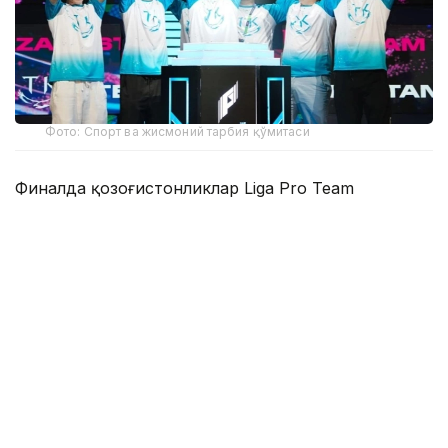
Фото: Спорт ва жисмоний тарбия қўмитаси
Финалда қозоғистонликлар Liga Pro Team
жамоасини 2:1 ҳисобида қийин кечган ўйинда
мағлуб этиб, мусобақанинг олтин медалини қўлга
киритишди.