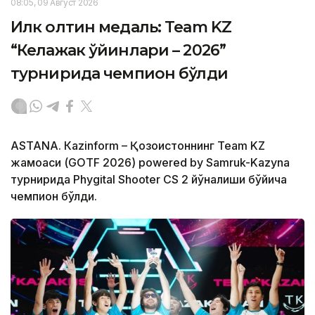
08:05, 09 Август 2026
Илк олтин медаль: Team KZ
“Келажак ўйинлари – 2026”
турнирида чемпион бўлди
ASTANА. Кazinform – Қозоғистоннинг Team KZ
жамоаси (GOTF 2026) powered by Samruk-Kazyna
турнирида Phygital Shooter CS 2 йўналиши бўйича
чемпион бўлди.