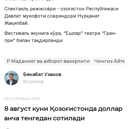
Спектакль режиссёри - Қозоғистон Республикаси
Давлат мукофоти совриндори Нурқанат
Жақипбай.
Фестиваль якунига кўра, “Ёшлар” театри “Гран-
при” билан тақдирланди.
ҚР Маданият ва ахборот вазирлиги
Чингиз Айтма
Бекабат Узаков
Муаллиф
09:37, 09 Август 2026
8 август куни Қозоғистонда доллар
қанча тенгедан сотилади