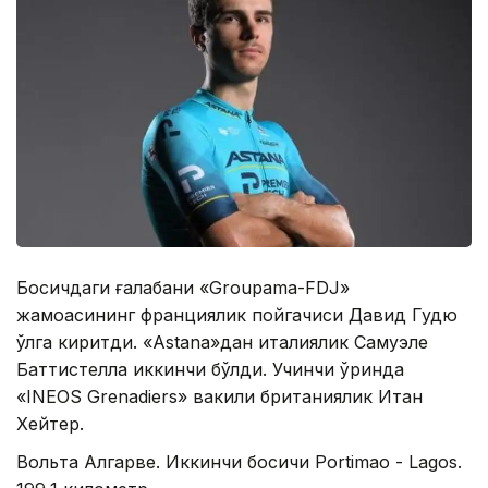
Босқичдаги ғалабани «Groupama-FDJ»
жамоасининг франциялик пойгачиси Давид Гудю
қўлга киритди. «Аstana»дан италиялик Самуэле
Баттистелла иккинчи бўлди. Учинчи ўринда
«INEOS Grenadiers» вакили британиялик Итан
Хейтер.
Вольта Алгарве. Иккинчи босқичи Portimao - Lagos.