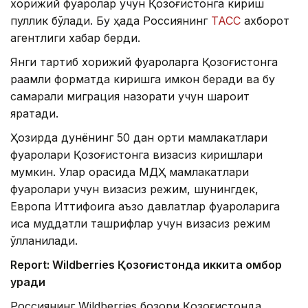
хорижий фуқаролар учун Қозоғистонга кириш
пуллик бўлади. Бу ҳақда Россиянинг
ТАСС
ахборот
агентлиги хабар берди.
Янги тартиб хорижий фуқароларга Қозоғистонга
рақамли форматда киришга имкон беради ва бу
самарали миграция назорати учун шароит
яратади.
Ҳозирда дунёнинг 50 дан ортиқ мамлакатлари
фуқаролари Қозоғистонга визасиз киришлари
мумкин. Улар орасида МДҲ мамлакатлари
фуқаролари учун визасиз режим, шунингдек,
Европа Иттифоқига аъзо давлатлар фуқароларига
қисқа муддатли ташрифлар учун визасиз режим
қўлланилади.
Report: Wildberries Қозоғистонда иккита омбор
қуради
Россиянинг Wildberries бозори Қозоғистонда