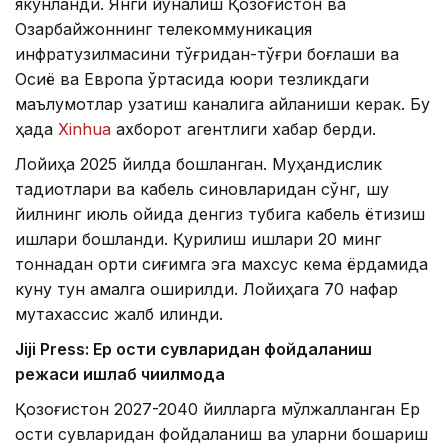
якунланди. Янги йўналиш Қозоғистон ва
Озарбайжоннинг телекоммуникация
инфратузилмасини тўғридан-тўғри боғлаши ва
Осиё ва Европа ўртасида юқори тезликдаги
маълумотлар узатиш каналига айланиши керак. Бу
ҳақда
Xinhua
ахборот агентлиги хабар берди.
Лойиҳа 2025 йилда бошланган. Муҳандислик
тадқиқотлари ва кабель синовларидан сўнг, шу
йилнинг июль ойида денгиз тубига кабель ётқизиш
ишлари бошланди. Қурилиш ишлари 20 минг
тоннадан ортиқ сиғимга эга махсус кема ёрдамида
куну тун амалга оширилди. Лойиҳага 70 нафар
мутахассис жалб қилинди.
Jiji Press: Ер ости сувларидан фойдаланиш
режаси ишлаб чиқилмоқда
Қозоғистон 2027-2040 йилларга мўлжалланган Ер
ости сувларидан фойдаланиш ва уларни бошқариш