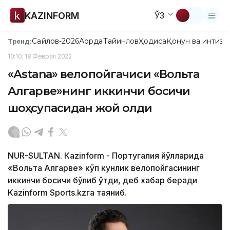
KAZINFORM
ЎЗ
Сайлов-2026
Ақорда
Тайинлов
Ҳодиса
Қонун ва интизо
Тренд:
10:10, 18 Феврал 2022
«Аstana» велопойгачиси «Вольта
Алгарве»нинг иккинчи босқичи
шоҳсупасидан жой олди
NUR-SULTAN. Кazinform - Португалия йўлларида
«Вольта Алгарве» кўп кунлик велопойгасининг
иккинчи босқичи бўлиб ўтди, деб хабар беради
Kazinform Sports.kzга таяниб.