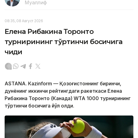
Муаллиф
08:35, 08 Август 2026
Елена Рибакина Торонто
турнирининг тўртинчи босқичига
чиқди
ASTANА. Кazinform — Қозоғистоннинг биринчи,
дунёнинг иккинчи рейтингдаги ракеткаси Елена
Рибакина Торонто (Канада) WТА 1000 турнирининг
тўртинчи босқичига йўл олди.