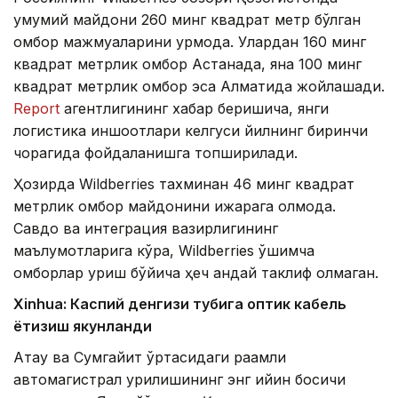
умумий майдони 260 минг квадрат метр бўлган
омбор мажмуаларини қурмоқда. Улардан 160 минг
квадрат метрлик омбор Астанада, яна 100 минг
квадрат метрлик омбор эса Алматида жойлашади.
Report
агентлигининг хабар беришича, янги
логистика иншоотлари келгуси йилнинг биринчи
чорагида фойдаланишга топширилади.
Ҳозирда Wildberries тахминан 46 минг квадрат
метрлик омбор майдонини ижарага олмоқда.
Савдо ва интеграция вазирлигининг
маълумотларига кўра, Wildberries қўшимча
омборлар қуриш бўйича ҳеч қандай таклиф олмаган.
Xinhuа: Каспий денгизи тубига оптик кабель
ётқизиш якунланди
Ақтау ва Сумгайит ўртасидаги рақамли
автомагистрал қурилишининг энг қийин босқичи