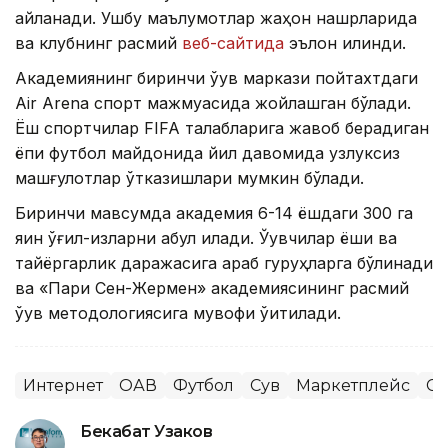
айланади. Ушбу маълумотлар жаҳон нашрларида
ва клубнинг расмий
веб-сайтида
эълон қилинди.
Академиянинг биринчи ўқув маркази пойтахтдаги
Air Arena спорт мажмуасида жойлашган бўлади.
Ёш спортчилар FIFA талабларига жавоб берадиган
ёпиқ футбол майдонида йил давомида узлуксиз
машғулотлар ўтказишлари мумкин бўлади.
Биринчи мавсумда академия 6-14 ёшдаги 300 га
яқин ўғил-қизларни қабул қилади. Ўқувчилар ёши ва
тайёргарлик даражасига қараб гуруҳларга бўлинади
ва «Пари Сен-Жермен» академиясининг расмий
ўқув методологиясига мувофиқ ўқитилади.
Интернет
ОАВ
Футбол
Сув
Маркетплейс
Сп
Бекабат Узаков