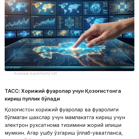
Коллаж: kazinform/ СИ
ТАСС: Хорижий фуқаролар учун Қозоғистонга
кириш пуллик бўлади
Қозоғистон хорижий фуқаролар ва фуқаролиги
бўлмаган шахслар учун мамлакатга кириш учун
электрон рухсатнома тизимини жорий қилиши
мумкин. Агар ушбу ўзгариш қўллаб-қувватланса,