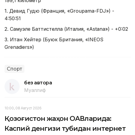
199,1 километр
1. Девид Гудю (Франция, «Groupama-FDJ») -
4:50:51
2. Самуэле Баттистелла (Италия, «Аstana») - +0:02
3. Итан Хейтер (Буюк Британия, «INEOS
Grenadiers»)
Спорт
без автора
Муаллиф
10:00, 08 Август 2026
Қозоғистон жаҳон ОАВларида:
Каспий денгизи тубидан интернет