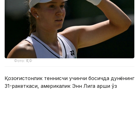
Фото: ҚТФ
Қозоғистонлик теннисчи учинчи босқичда дунёнинг
31-ракеткаси, америкалик Энн Лига қарши ўз
маҳоратини намойиш этди.
Бу икки спортчи ўртасидаги биринчи учрашув
эди.
Биринчи сетда Елена дарҳол 2:0, 4:1 ҳисобида
олдинга чиқиб олди. Кейин америкалик теннисчи
ҳисобни қисқартирди, аммо Рибакина ўз мақсадига