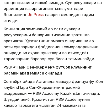
концепциясини ишлаб чиқмоқда. Сув ресурслари ва
ирригация вазирлигининг маълумотлари
Япониянинг
Jiji Press
нашри томонидан тақдим
этилди.
Концепция замонавий ер ости сувлари
ресурсларини бошқариш тизимини яратишга
қаратилган. Ҳужжатнинг амалга оширилиши ер
ости сувларидан фойдаланиш самарадорлигини
оширади ва аҳоли пунктлари ва иқтисодиёт
тармоқларини барқарор сув билан таъминлайди.
PSG: «Пари Сен-Жермен» футбол клубининг
расмий академияси очилади
Сентябрь ойида Астанада машҳур француз футбол
клуби «Пари Сен-Жермен»нинг расмий
академияси — PSG Academy Kazakhstan очилади.
Шундай қилиб, Қозоғистон PSG Academyнинг
халқаро тармоғига қўшилган 24-мамлакатга