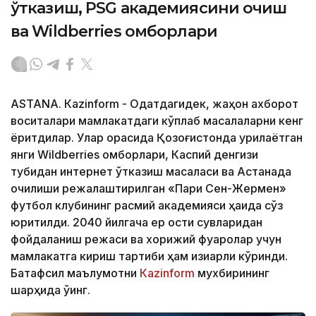
ўтказиш, PSG академиясини очиш
ва Wildberries омборлари
ASTANА. Кazinform - Одатдагидек, жаҳон ахборот
воситалари мамлакатдаги кўплаб масалаларни кенг
ёритдилар. Улар орасида Қозоғистонда қурилаётган
янги Wildberries омборлари, Каспий денгизи
тубидан интернет ўтказиш масаласи ва Астанада
очилиши режалаштирилган «Пари Сен-Жермен»
футбол клубининг расмий академияси ҳақида сўз
юритилди. 2040 йилгача ер ости сувларидан
фойдаланиш режаси ва хорижий фуқаролар учун
мамлакатга кириш тартиби ҳам қизиқарли кўринди.
Батафсил маълумотни
Кazinform
мухбирининг
шарҳида ўқинг.