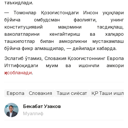
таъкидлади.
— Томонлар Қозоғистондаги Инсон ҳуқуқлари
бўйича омбудсман фаолияти, унинг
конституциявий мақомини тасдиқлаш,
ваколатларини кенгайтириш ва халқаро
ташкилотлар билан ҳамкорликни мустаҳкамлаш
бўйича фикр алмашдилар, — дейилади хабарда.
Эслатиб ўтамиз, Словакия Қозоғистоннинг Европа
Иттифоқидаги муҳим ва ишончли ҳамкори
ҳисобланади
.
Европа
Словакия
Ташқи сиёсат
ҚР Ташқи ишла
Бекабат Узаков
Муаллиф