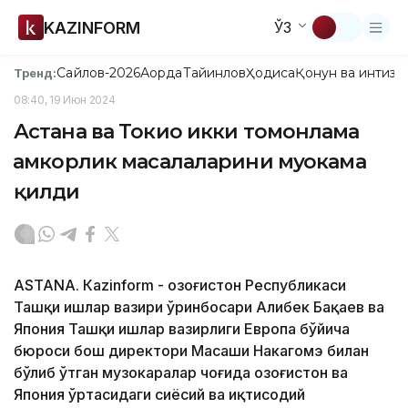
KAZINFORM
ЎЗ
Сайлов-2026
Ақорда
Тайинлов
Ҳодиса
Қонун ва интизо
Тренд:
08:40, 19 Июн 2024
Астана ва Токио икки томонлама
ҳамкорлик масалаларини муҳокама
қилди
ASTANА. Кazinform - Қозоғистон Республикаси
Ташқи ишлар вазири ўринбосари Алибек Бақаев ва
Япония Ташқи ишлар вазирлиги Европа бўйича
бюроси бош директори Масаши Накагомэ билан
бўлиб ўтган музокаралар чоғида Қозоғистон ва
Япония ўртасидаги сиёсий ва иқтисодий