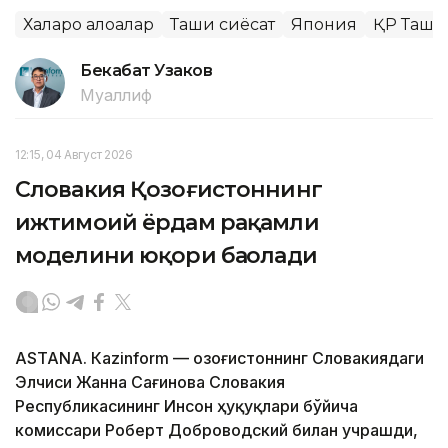
Халқаро алоқалар
Ташқи сиёсат
Япония
ҚР Ташқ
Бекабат Узаков
Муаллиф
12:15, 04 Август 2026
Словакия Қозоғистоннинг
ижтимоий ёрдам рақамли
моделини юқори баҳолади
ASTANА. Кazinform — Қозоғистоннинг Словакиядаги
Элчиси Жанна Сағинова Словакия
Республикасининг Инсон ҳуқуқлари бўйича
комиссари Роберт Доброводский билан учрашди,