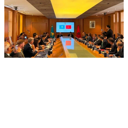
Фото: ҚР Ташқи ишлар вазирлиги матбуот хизмати
Тадбирда Қозоғистон Республикаси Ташқи ишлар
вазири ўринбосари Алибек Қуантиров, CGEM
президенти Меҳди Тази, Қозоғистоннинг
Марокашдаги элчиси Саулекул Сайлауқизи,
Ишбилармонлар кенгаши ҳамраислари — CGEM
иқтисодиёт қўмитаси раиси Дрис Беномар ва
Қозоғистон Ташқи савдо палатаси раиси Мурат