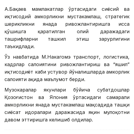
А.Бақаев мамлакатлар ўртасидаги сиёсий ва
иқтисодий ҳамкорликни мустаҳкамлаш, стратегик
шерикликни янада ривожлантиришга ҳисса
қўшишга қаратилган олий даражадаги
ташрифларни ташкил этиш зарурлигини
таъкидлади.
Ўз навбатида М.Накагомэ транспорт, логистика,
кадрлар салоҳиятини ривожлантириш ва “яшил”
иқтисодиёт каби устувор йўналишларда ҳамкорлик
салоҳияти ҳақида маълумот берди.
Музокаралар якунлари бўйича суҳбатдошлар
Қозоғистон ва Япония ўртасидаги самарали
ҳамкорликни янада мустаҳкамлаш мақсадида ташқи
сиёсат идоралари даражасида яқин мулоқотни
давом эттиришга келишиб олдилар.