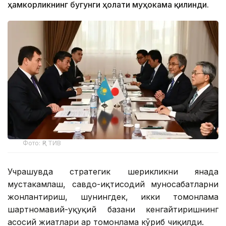
ҳамкорликнинг бугунги ҳолати муҳокама қилинди.
Фото: ҚР ТИВ
Учрашувда стратегик шерикликни янада
мустаҳкамлаш, савдо-иқтисодий муносабатларни
жонлантириш, шунингдек, икки томонлама
шартномавий-ҳуқуқий базани кенгайтиришнинг
асосий жиҳатлари ҳар томонлама кўриб чиқилди.