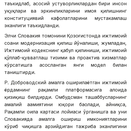
таъкидлаб, асосий устуворликлардан бири инсон
ҳуқуқлари ва эркинликларини ҳимоя қилишнинг
конституциявий кафолатларини мустаҳкамлаш
эканлиги таъкидланди.
Элчи Словакия томонини Қозоғистонда ижтимоий
соҳани модернизация қилиш йўналиши, жумладан,
Ижтимоий кодекснинг қабул қилиниши, ижтимоий
қўллаб-қувватлаш тизими ва проактив хизматлар
кўрсатишга асосланган янги модел билан
таништирди.
Р. Доброводский амалга оширилаётган ижтимоий
ёрдамнинг рақамли платформасига алоҳида
қизиқиш билдирди. Омбудсман ташаббусларнинг
амалий аҳамиятини юқори баҳолади, айниқса,
Рақамли оила картаси лойиҳаси ўрганишга ва уни
Словакияда амалга ошириш имкониятларини
кўриб чиқишга арзийдиган тажриба эканлигини