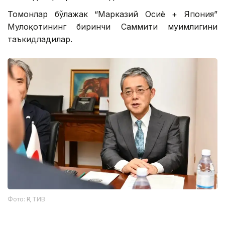
Томонлар бўлажак “Марказий Осиё + Япония”
Мулоқотининг биринчи Саммити муҳимлигини
таъкидладилар.
Фото: ҚР ТИВ