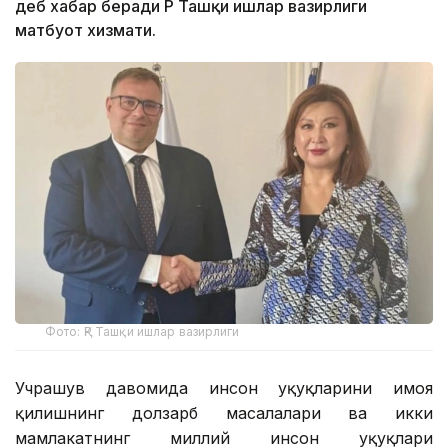
деб хабар беради ҚР Ташқи ишлар вазирлиги
матбуот хизмати.
Фото: ҚР Ташқи ишлар вазирлиги
Учрашув давомида инсон ҳуқуқларини ҳимоя
қилишнинг долзарб масалалари ва икки
мамлакатнинг миллий инсон ҳуқуқлари