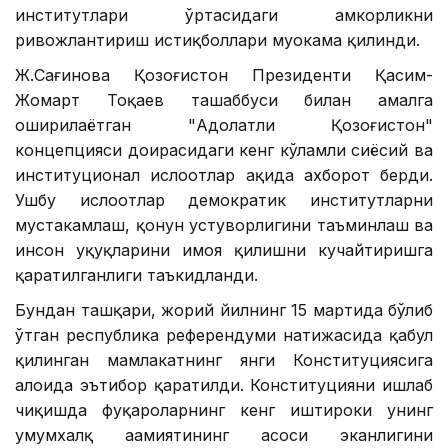
институтлари ўртасидаги ҳамкорликни
ривожлантириш истиқболлари муҳокама қилинди.
Ж.Сағинова Қозоғистон Президенти Қасим-
Жомарт Тоқаев ташаббуси билан амалга
оширилаётган "Адолатли Қозоғистон"
концепцияси доирасидаги кенг кўламли сиёсий ва
институционал ислоҳотлар ҳақида ахборот берди.
Ушбу ислоҳотлар демократик институтларни
мустаҳкамлаш, қонун устуворлигини таъминлаш ва
инсон ҳуқуқларини ҳимоя қилишни кучайтиришга
қаратилганлиги таъкидланди.
Бундан ташқари, жорий йилнинг 15 мартида бўлиб
ўтган республика референдуми натижасида қабул
қилинган мамлакатнинг янги Конституциясига
алоҳида эътибор қаратилди. Конституцияни ишлаб
чиқишда фуқароларнинг кенг иштироки унинг
умумхалқ аҳамиятининг асоси эканлигини