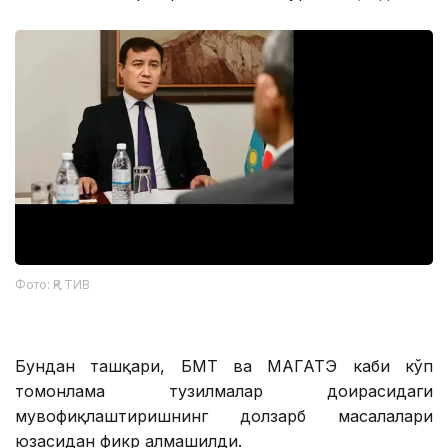
Фото: ҚР ТИВ
Бундан ташқари, БМТ ва МАГАТЭ каби кўп
томонлама тузилмалар доирасидаги
мувофиқлаштиришнинг долзарб масалалари
юзасидан фикр алмашилди.