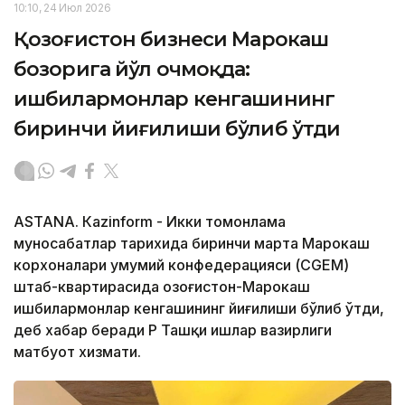
10:10, 24 Июл 2026
Қозоғистон бизнеси Марокаш
бозорига йўл очмоқда:
ишбилармонлар кенгашининг
биринчи йиғилиши бўлиб ўтди
ASTANА. Кazinform - Икки томонлама
муносабатлар тарихида биринчи марта Марокаш
корхоналари умумий конфедерацияси (CGEM)
штаб-квартирасида Қозоғистон-Марокаш
ишбилармонлар кенгашининг йиғилиши бўлиб ўтди,
деб хабар беради ҚР Ташқи ишлар вазирлиги
матбуот хизмати.