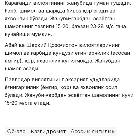
Қарағанди вилоятининг жанубида туман тушади.
Ғарб, шимол ва шарқда бироз қор ёғади ва
яхвонлик бўлади. Жануби-ғарбдан эсаётган
шамолнинг тезлиги 15-20, баъзан 23-28 м/с гача
кучайиши мумкин.
Абай ва Шарқий Қозоғистон вилоятларининг
шимол ва ғарбида кундузи ёғингарчилик (асосан
ёмғир), қор, яхвонлик кутилмоқда. Жанубдан
шамол эсади.
Павлодар вилоятининг аксарият ҳудудларида
ёғингарчилик (ёмғир, қор) ва яхвонлик ҳосил
бўлади. Жануби-ғарбдан эсаётган шамолнинг кучи
15-20 м/сга етади.
Об-ҳаво
Қазгидромет
Асосий янгилик