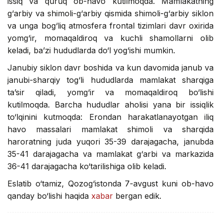
issiq va quruq ob-havo kutilmoqda. Mamlakatning
g‘arbiy va shimoli-g‘arbiy qismida shimoli-g‘arbiy siklon
va unga bog‘liq atmosfera frontal tizimlari davr oxirida
yomg‘ir, momaqaldiroq va kuchli shamollarni olib
keladi, ba’zi hududlarda do‘l yog‘ishi mumkin.
Janubiy siklon davr boshida va kun davomida janub va
janubi-sharqiy tog‘li hududlarda mamlakat sharqiga
ta’sir qiladi, yomg‘ir va momaqaldiroq bo‘lishi
kutilmoqda. Barcha hududlar aholisi yana bir issiqlik
to‘lqinini kutmoqda: Erondan harakatlanayotgan iliq
havo massalari mamlakat shimoli va sharqida
haroratning juda yuqori 35-39 darajagacha, janubda
35-41 darajagacha va mamlakat g‘arbi va markazida
36-41 darajagacha ko‘tarilishiga olib keladi.
Eslatib o‘tamiz, Qozog‘istonda 7-avgust kuni ob-havo
qanday bo‘lishi haqida
xabar
bergan edik.