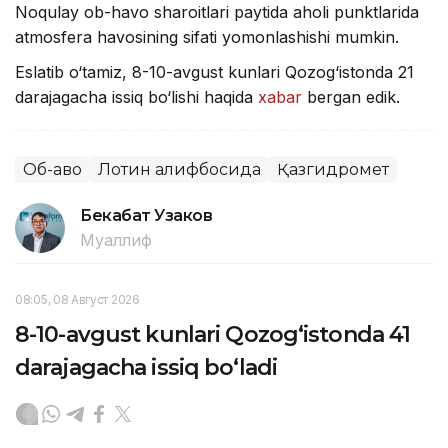
Noqulay ob-havo sharoitlari paytida aholi punktlarida
atmosfera havosining sifati yomonlashishi mumkin.
Eslatib o‘tamiz, 8-10-avgust kunlari Qozog‘istonda 21
darajagacha issiq bo‘lishi haqida
xabar
bergan edik.
Об-ҳаво
Лотин алифбосида
Қазгидромет
Бекабат Узаков
Муаллиф
08:05, 08 Август 2026
8-10-avgust kunlari Qozog‘istonda 41
darajagacha issiq bo‘ladi