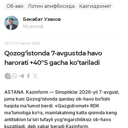
Об-ҳаво
Лотин алифбосида
Қазгидромет
Бекабат Узаков
Муаллиф
08:37, 07 Август 2026
Qozog‘istonda 7-avgustda havo
harorati +40°S gacha ko‘tariladi
ASTANA. Kazinform — Sinoptiklar 2026-yil 7-avgust,
juma kuni Qozog‘istonda qanday ob-havo bo‘lishi
haqida ma'lumot berdi. «Qazgidromet» RDK
ma'lumotiga ko‘ra, mamlakatning katta qismida keng
antitsiklon ta'siri tufayli yog‘ingarchiliksiz ob-havo
kuzatiladi, deb xabar beradi Kazinform.