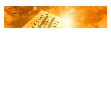
Фото: Казгидромет
Shu bilan birga, sinoptiklar tarqatgan ma’lumotga
ko‘ra, mamlakat sharqida, shuningdek janub va janubi-
sharqning tog‘li hududlarida momaqaldiroq bilan
yomg‘ir yog‘ishi kutilmoqda.