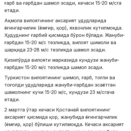
ғарб ва ғарбдан шамол эсади, кечаси 15-20 м/сга
етади.
Ақмола вилоятининг аксарият ҳудудларида
ёғингарчилик (ёмғир, қор), яхвонлик кутилмоқда.
Ҳудуднинг ғарбий қисмида бўрон бўлади. Жануби-
ғарбдан 15-20 м/с тезликда, вилоят шимоли ва
шарқида 23-28 м/с тезликда шамол эсади.
Қизилўрда вилояти марказида кундузи жануби-
ғарбдан 15-20 м/с тезликда шамол эсади.
Туркистон вилоятининг шимол, ғарб, тоғли ва
тоғолди ҳудудларида жануби-ғарбдан эсаётган
шамолнинг кучи 15-20 м/с, кундузи 23 м/сгача
етади.
2 мартга ўтар кечаси Қостанай вилоятининг
аксарият қисмида қор, жанубида ёғингарчилик
(ёмғир, қор) бўлиши кутилмоқда. Кечаси аксарият