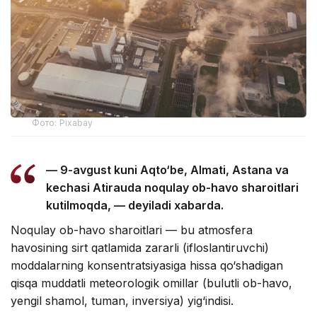
Фото: Pixabay
— 9-avgust kuni Aqto‘be, Almati, Astana va
kechasi Atirauda noqulay ob-havo sharoitlari
kutilmoqda, — deyiladi xabarda.
Noqulay ob-havo sharoitlari — bu atmosfera
havosining sirt qatlamida zararli (ifloslantiruvchi)
moddalarning konsentratsiyasiga hissa qo‘shadigan
qisqa muddatli meteorologik omillar (bulutli ob-havo,
yengil shamol, tuman, inversiya) yig‘indisi.