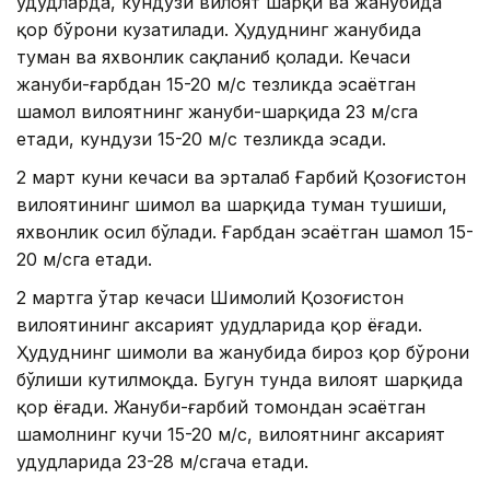
ҳудудларда, кундузи вилоят шарқи ва жанубида
қор бўрони кузатилади. Ҳудуднинг жанубида
туман ва яхвонлик сақланиб қолади. Кечаси
жануби-ғарбдан 15-20 м/с тезликда эсаётган
шамол вилоятнинг жануби-шарқида 23 м/сга
етади, кундузи 15-20 м/с тезликда эсади.
2 март куни кечаси ва эрталаб Ғарбий Қозоғистон
вилоятининг шимол ва шарқида туман тушиши,
яхвонлик ҳосил бўлади. Ғарбдан эсаётган шамол 15-
20 м/сга етади.
2 мартга ўтар кечаси Шимолий Қозоғистон
вилоятининг аксарият ҳудудларида қор ёғади.
Ҳудуднинг шимоли ва жанубида бироз қор бўрони
бўлиши кутилмоқда. Бугун тунда вилоят шарқида
қор ёғади. Жануби-ғарбий томондан эсаётган
шамолнинг кучи 15-20 м/с, вилоятнинг аксарият
ҳудудларида 23-28 м/сгача етади.