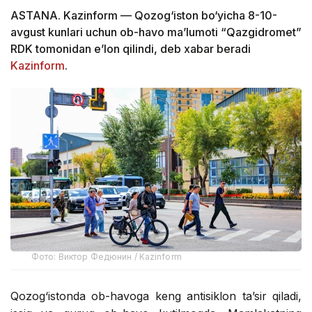
ASTANA. Kazinform — Qozog‘iston bo‘yicha 8-10-
avgust kunlari uchun ob-havo ma’lumoti “Qazgidromet”
RDK tomonidan e’lon qilindi, deb xabar beradi
Kazinform
.
Фото: Виктор Федюнин / Kazinform
Qozog‘istonda ob-havoga keng antisiklon ta’sir qiladi,