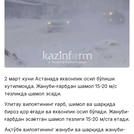
2 март куни Астанада яхвонлик ҳосил бўлиши
кутилмоқда. Жануби-ғарбдан шамол 15-20 м/с
тезликда шамол эсади.
Улитау вилоятининг ғарб, шимол ва шарқида
бироз қор ёғади ва яхвонлик ҳосил бўлади. Жануби-
ғарбдан эсаётган шамол тезлиги 15-20 м/сга етади.
Ақтўбе вилоятининг жануби ва шарқида жануби-