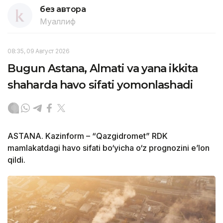
без автора
Муаллиф
08:35, 09 Август 2026
Bugun Astana, Almati va yana ikkita
shaharda havo sifati yomonlashadi
ASTANA. Kazinform – “Qazgidromet” RDK
mamlakatdagi havo sifati bo‘yicha o‘z prognozini e’lon
qildi.