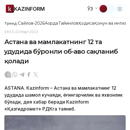
KAZINFORM
ЎЗ
Сайлов-2026
Ақорда
Тайинлов
Ҳодиса
Қонун ва интизо
Тренд:
06:53, 02 Март 2023
Астана ва мамлакатнинг 12 та
ҳудудида бўронли об-ҳаво сақланиб
қолади
ASTANА. Кazinform – Астана ва мамлакатнинг 12
ҳудудида шамол кучаяди, ёғингарчилик ва яхвонлик
бўлади, дея хабар беради Кazinform
«Қазгидромет» РДКга таяниб.