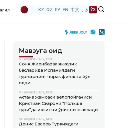
KZ
QZ
РУ
EN
中文
ق ز
ЎЗ
аҳлил
Мавзуга оид
07 avgust 2026, 13:10
Соня Жиенбаева яккалик
баҳсларида Испаниядаги
турнирнинг чорак финалга йўл
олди
07 avgust 2026, 10:10
Астана жамоаси велопойгачиси
Кристиан Скарони “Польша
тури”да иккинчи ўринни эгаллади
06 avgust 2026, 14:10
Денис Евсеев Туркиядаги