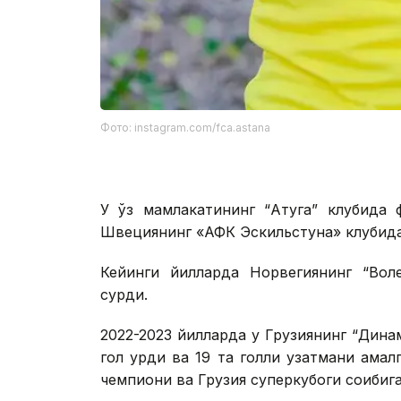
Фото: instagram.com/fca.astana
У ўз мамлакатининг “Атуга” клубида 
Швециянинг «АФК Эскильстуна» клубида
Кейинги йилларда Норвегиянинг “Воле
сурди.
2022-2023 йилларда у Грузиянинг “Динам
гол урди ва 19 та голли узатмани ама
чемпиони ва Грузия суперкубоги соҳибиг