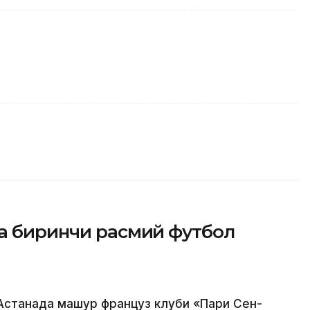
да биринчи расмий футбол
Астанада машҳур француз клуби «Пари Сен-