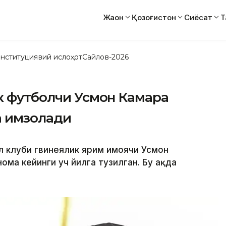
Жаҳон
Қозоғистон
Сиёсат
Т
нституциявий ислоҳот
Сайлов-2026
к футболчи Усмон Камара
а имзолади
 клуби гвинеялик ярим ҳимоячи Усмон
ма кейинги уч йилга тузилган. Бу ҳақда