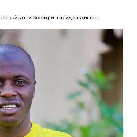
ея пойтахти Конакри шаҳрида туғилган.