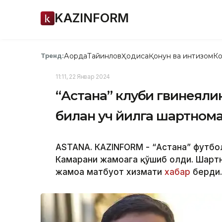
KAZINFORM
Ақорда
Тайинлов
Ҳодиса
Қонун ва интизом
Ко
Тренд:
11:11, 22 Январ 2024
“Астана” клуби гвинеяли
билан уч йилга шартном
ASTANА. КАZINFORM - “Астана” футбол
Камарани жамоага қўшиб олди. Шартно
жамоа матбуот хизмати
хабар
берди.