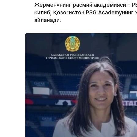
Жермен»нинг расмий академияси – P
қилиб, Қозоғистон PSG Academyнинг 
айланади.