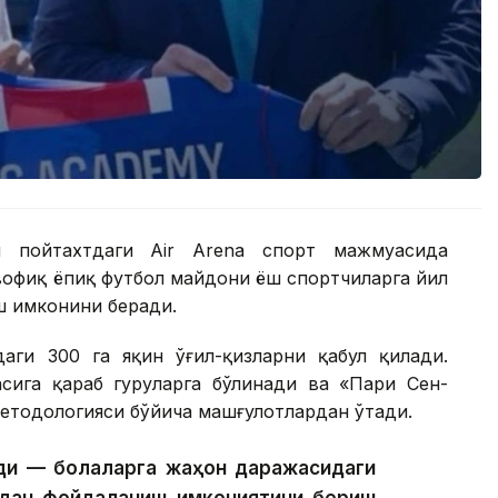
и пойтахтдаги Air Arena спорт мажмуасида
вофиқ ёпиқ футбол майдони ёш спортчиларга йил
ш имконини беради.
ги 300 га яқин ўғил-қизларни қабул қилади.
сига қараб гуруҳларга бўлинади ва «Пари Сен-
етодологияси бўйича машғулотлардан ўтади.
ади — болаларга жаҳон даражасидаги
дан фойдаланиш имкониятини бериш