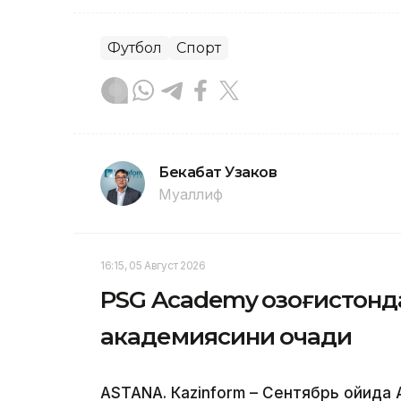
Футбол
Спорт
Бекабат Узаков
Муаллиф
16:15, 05 Август 2026
PSG Academy Қозоғистон
академиясини очади
ASTANА. Кazinform – Сентябрь ойида 