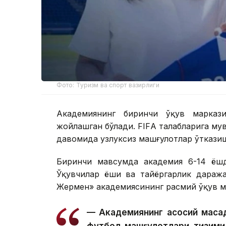
Фото: Туризм ва спорт вазирлиги
Академиянинг биринчи ўқув марказ
жойлашган бўлади. FIFА талабларига му
давомида узлуксиз машғулотлар ўткази
Биринчи мавсумда академия 6-14 ёшда
Ўқувчилар ёши ва тайёргарлик даража
Жермен» академиясининг расмий ўқув м
— Академиянинг асосий мақс
футбол машғулотлари тизими