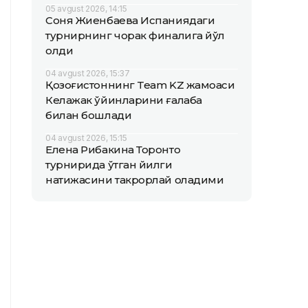
05 avgust 2026, 14:15
Соня Жиенбаева Испаниядаги
турнирнинг чорак финалига йўл
олди
04 avgust 2026, 15:37
Қозоғистоннинг Team KZ жамоаси
Келажак ўйинларини ғалаба
билан бошлади
04 avgust 2026, 15:15
Елена Рибакина Торонто
турнирида ўтган йилги
натижасини такрорлай оладими