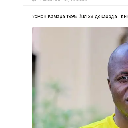
Фото: instagram.com/fca.astana
Усмон Камара 1998 йил 28 декабрда Гвин