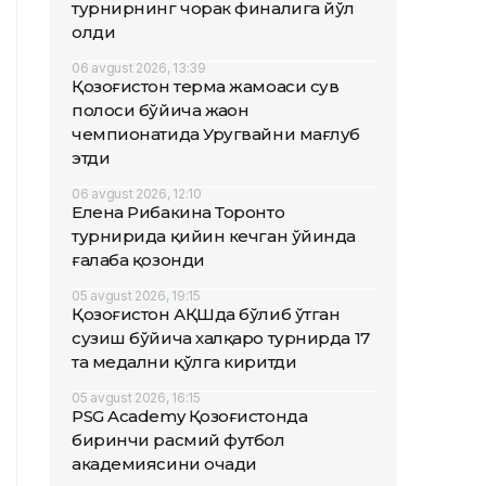
турнирнинг чорак финалига йўл
олди
06 avgust 2026, 13:39
Қозоғистон терма жамоаси сув
полоси бўйича жаҳон
чемпионатида Уругвайни мағлуб
этди
06 avgust 2026, 12:10
Елена Рибакина Торонто
турнирида қийин кечган ўйинда
ғалаба қозонди
05 avgust 2026, 19:15
Қозоғистон АҚШда бўлиб ўтган
сузиш бўйича халқаро турнирда 17
та медални қўлга киритди
05 avgust 2026, 16:15
PSG Academy Қозоғистонда
биринчи расмий футбол
академиясини очади