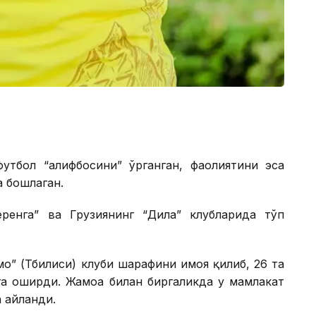
футбол “алифбосини” ўрганган, фаолиятини эса
 бошлаган.
ренга” ва Грузиянинг “Дила” клубларида тўп
о” (Тбилиси) клуби шарафини ҳимоя қилиб, 26 та
лга оширди. Жамоа билан биргаликда у мамлакат
а айланди.