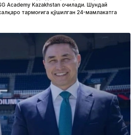
SG Academy Kazakhstan очилади. Шундай
халқаро тармоғига қўшилган 24-мамлакатга