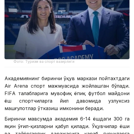
Фото: Туризм ва спорт вазирлиги
Академиянинг биринчи ўқув маркази пойтахтдаги
Air Arena спорт мажмуасида жойлашган бўлади.
FIFА талабларига мувофиқ ёпиқ футбол майдони
ёш спортчиларга йил давомида узлуксиз
машғулотлар ўтказиш имконини беради.
Биринчи мавсумда академия 6-14 ёшдаги 300 га
яқин ўғил-қизларни қабул қилади. Ўқувчилар ёши
ва тайёргарлик даражасига қараб гуруҳларга