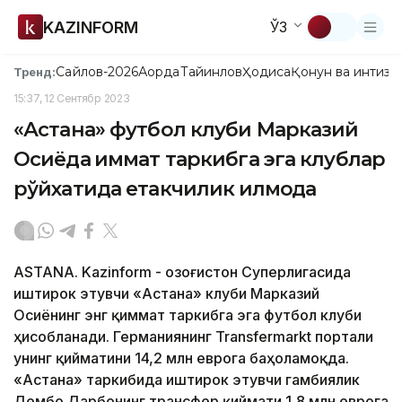
KAZINFORM
ЎЗ
Сайлов-2026
Ақорда
Тайинлов
Ҳодиса
Қонун ва интизо
Тренд:
15:37, 12 Сентябр 2023
«Астана» футбол клуби Марказий
Осиёда қиммат таркибга эга клублар
рўйхатида етакчилик қилмоқда
ASTANA. Kazinform - Қозоғистон Суперлигасида
иштирок этувчи «Астана» клуби Марказий
Осиёнинг энг қиммат таркибга эга футбол клуби
ҳисобланади. Германиянинг Transfermarkt портали
унинг қийматини 14,2 млн еврога баҳоламоқда.
«Астана» таркибида иштирок этувчи гамбиялик
Дембо Дарбонинг трансфер қиймати 1,8 млн еврога