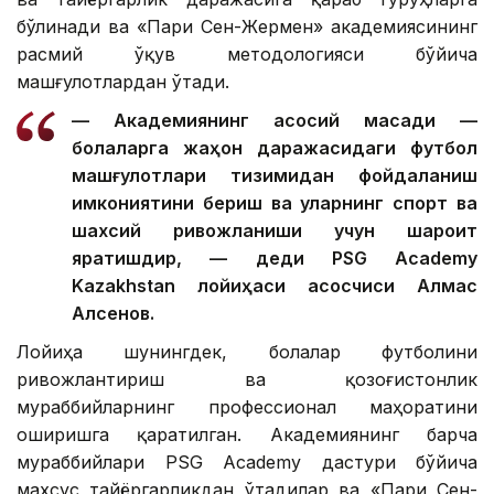
бўлинади ва «Пари Сен-Жермен» академиясининг
расмий ўқув методологияси бўйича
машғулотлардан ўтади.
— Академиянинг асосий мақсади —
болаларга жаҳон даражасидаги футбол
машғулотлари тизимидан фойдаланиш
имкониятини бериш ва уларнинг спорт ва
шахсий ривожланиши учун шароит
яратишдир, — деди PSG Academy
Kazakhstan лойиҳаси асосчиси Алмас
Алсенов.
Лойиҳа шунингдек, болалар футболини
ривожлантириш ва қозоғистонлик
мураббийларнинг профессионал маҳоратини
оширишга қаратилган. Академиянинг барча
мураббийлари PSG Academy дастури бўйича
махсус тайёргарликдан ўтадилар ва «Пари Сен-