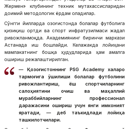
Жермен» клубининг техник мутахассисларидан
доимий методологик ёрдам оладилар.
Сўнгги йилларда Қозоғистонда болалар футболига
қизиқиш ортди ва спорт инфратузилмаси жадал
ривожланмоқда. Академиянинг биринчи маркази
Астанада иш бошлайди. Келажакда лойиҳани
мамлакатнинг бошқа ҳудудларида ҳам амалга
ошириш режалаштирилган.
— Қозоғистоннинг PSG Academy халқаро
тармоғига қўшилиши болалар футболини
ривожлантириш, ёш спортчиларнинг
салоҳиятини очиш ва маҳаллий
мураббийларнинг профессионал
даражасини ошириш учун янги имконият
яратади, — деб таъкидлади лойиҳа
ташкилотчилари.