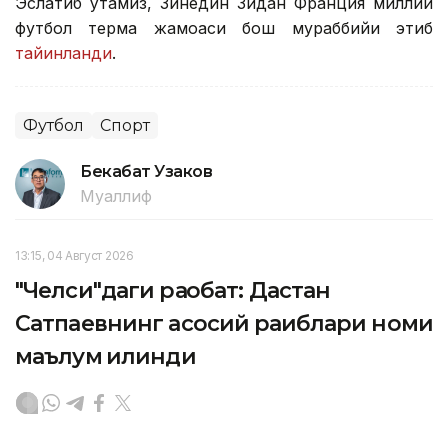
Эслатиб ўтамиз, Зинедин Зидан Франция миллий
футбол терма жамоаси бош мураббийи этиб
тайинланди
.
Футбол
Спорт
Бекабат Узаков
Муаллиф
13:15, 04 Август 2026
"Челси"даги рақобат: Дастан
Сатпаевнинг асосий рақиблари номи
маълум қилинди