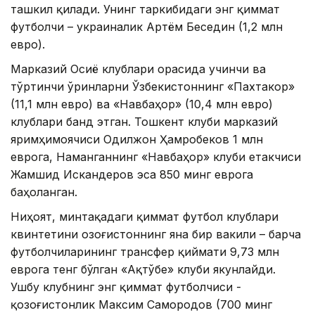
ташкил қилади. Унинг таркибидаги энг қиммат
футболчи – украиналик Артём Беседин (1,2 млн
евро).
Марказий Осиё клублари орасида учинчи ва
тўртинчи ўринларни Ўзбекистоннинг «Пахтакор»
(11,1 млн евро) ва «Навбаҳор» (10,4 млн евро)
клублари банд этган. Тошкент клуби марказий
яримҳимоячиси Одилжон Ҳамробеков 1 млн
еврога, Наманганнинг «Навбаҳор» клуби етакчиси
Жамшид Искандеров эса 850 минг еврога
баҳоланган.
Ниҳоят, минтақадаги қиммат футбол клублари
квинтетини Қозоғистоннинг яна бир вакили – барча
футболчиларининг трансфер қиймати 9,73 млн
еврога тенг бўлган «Ақтўбе» клуби якунлайди.
Ушбу клубнинг энг қиммат футболчиси -
қозоғистонлик Максим Самородов (700 минг