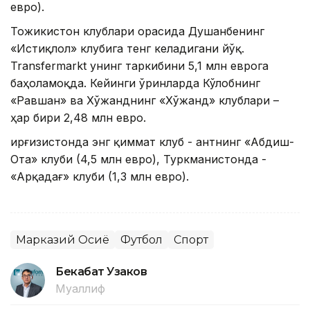
евро).
Тожикистон клублари орасида Душанбенинг
«Истиқлол» клубига тенг келадигани йўқ.
Transfermarkt унинг таркибини 5,1 млн еврога
баҳоламоқда. Кейинги ўринларда Кўлобнинг
«Равшан» ва Хўжанднинг «Хўжанд» клублари –
ҳар бири 2,48 млн евро.
Қирғизистонда энг қиммат клуб - Қантнинг «Абдиш-
Ота» клуби (4,5 млн евро), Туркманистонда -
«Арқадағ» клуби (1,3 млн евро).
Марказий Осиё
Футбол
Спорт
Бекабат Узаков
Муаллиф