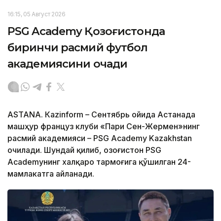
16:15, 05 Август 2026
PSG Academy Қозоғистонда
биринчи расмий футбол
академиясини очади
ASTANА. Кazinform – Сентябрь ойида Астанада
машҳур француз клуби «Пари Сен-Жермен»нинг
расмий академияси – PSG Academy Kazakhstan
очилади. Шундай қилиб, Қозоғистон PSG
Academyнинг халқаро тармоғига қўшилган 24-
мамлакатга айланади.