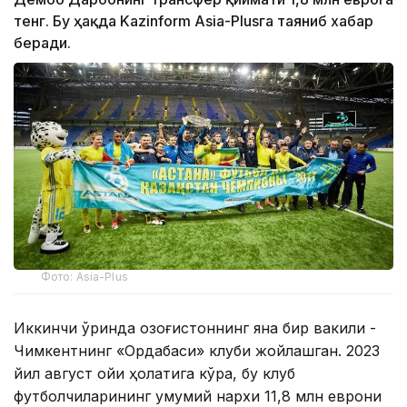
тенг. Бу ҳақда Kazinform Asia-Plusга таяниб хабар
беради.
Фото: Asia-Plus
Иккинчи ўринда Қозоғистоннинг яна бир вакили -
Чимкентнинг «Ордабаси» клуби жойлашган. 2023
йил август ойи ҳолатига кўра, бу клуб
футболчиларининг умумий нархи 11,8 млн еврони