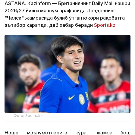
ASTANА. Кazinform — Британиянинг Daily Mail нашри
2026/27 йилги мавсум арафасида Лондоннинг
"Челси" жамоасида бўлиб ўтган юқори рақобатга
эътибор қаратди, деб хабар беради
Sports.kz
.
Фото: Sports.kz
Нашр маълумотларига кўра, жамоа бош