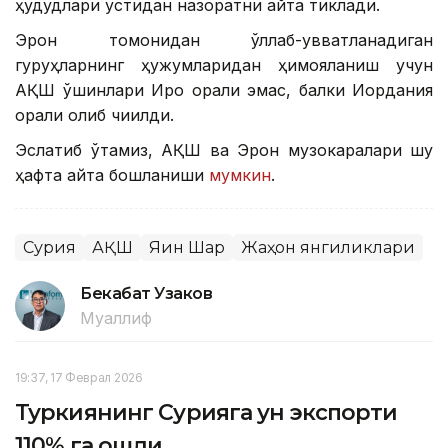
ҳудудлари устидан назоратни қайта тиклади.
Эрон томонидан қўллаб-қувватланадиган
гуруҳларнинг ҳужумларидан ҳимояланиш учун
АҚШ қўшинлари Ироқ орқали эмас, балки Иордания
орқали олиб чиқилди.
Эслатиб ўтамиз, АҚШ ва Эрон музокаралари шу
ҳафта қайта бошланиши
мумкин
.
Сурия
АҚШ
Яқин Шарқ
Жаҳон янгиликлари
Бекабат Узаков
Муаллиф
19:37, 17 Феврал 2026
Туркиянинг Сурияга ун экспорти
110% га ошди