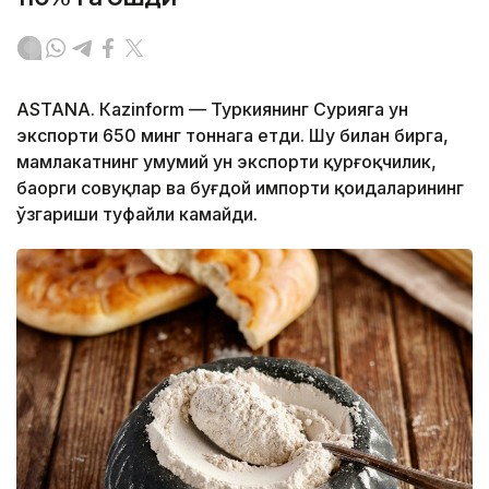
ASTANА. Кazinform — Туркиянинг Сурияга ун
экспорти 650 минг тоннага етди. Шу билан бирга,
мамлакатнинг умумий ун экспорти қурғоқчилик,
баҳорги совуқлар ва буғдой импорти қоидаларининг
ўзгариши туфайли камайди.