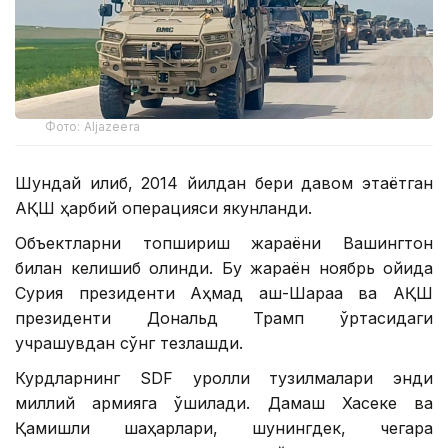
Фото: Aljazeera
Шундай қилиб, 2014 йилдан бери давом этаётган
АҚШ ҳарбий операцияси якунланди.
Объектларни топшириш жараёни Вашингтон
билан келишиб олинди. Бу жараён ноябрь ойида
Сурия президенти Аҳмад аш-Шараа ва АҚШ
президенти Дональд Трамп ўртасидаги
учрашувдан сўнг тезлашди.
Курдларнинг SDF қуролли тузилмалари энди
миллий армияга қўшилади. Дамашқ Хасеке ва
Қамишли шаҳарлари, шунингдек, чегара