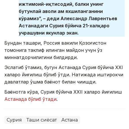
ижтимоий-иқтисодий, балки унинг
бутунлай аҳволи ҳам яхшиланганини
кўрамиз”, – деди Александр Лаврентьев
Астанадаги Сурия бўйича 21-халқаро
учрашувни якунлар экан.
Бундан ташқари, Россия вакили Қозоғистон
томонига таклиф қилинган майдон учун ўз
миннатдорчилигини билдирди.
Эслатиб ўтамиз, бугун Астанада Сурия бўйича ХХІ
халқаро йиғилиш бўлиб ўтди. Натижада иштирокчи
давлатлар қўшма баёнот билан чиқишди.
Баёнотга кўра, Сурия бўйича ХХІІ халқаро йиғилиш
Астанада бўлиб ўтади
.
Сурия
Ташқи сиёсат
Астана