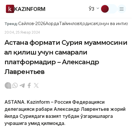
KAZINFORM
ЎЗ
Сайлов-2026
Ақорда
Тайинлов
Ҳодиса
Қонун ва интизо
Тренд:
20:04, 25 Январ 2024
Астана формати Сурия муаммосини
ҳал қилиш учун самарали
платформадир – Александр
Лаврентьев
ASTANA. Kazinform – Россия Федерацияси
делегацияси раҳбари Александр Лаврентьев жорий
йилда Суриядаги вазият тубдан ўзгаришларга
учрашига умид қилмоқда.