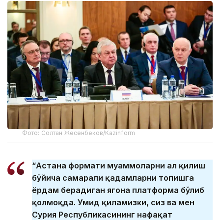
Фото: Солтан Жесенбеков/Kazinform
“Астана формати муаммоларни ҳал қилиш
бўйича самарали қадамларни топишга
ёрдам берадиган ягона платформа бўлиб
қолмоқда. Умид қиламизки, сиз ва мен
Сурия Республикасининг нафақат