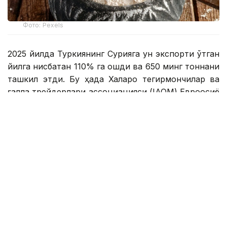
Фото: Pexels
2025 йилда Туркиянинг Сурияга ун экспорти ўтган
йилга нисбатан 110% га ошди ва 650 минг тоннани
ташкил этди. Бу ҳақда Халқаро тегирмончилар ва
ғалла трейдерлари ассоциацияси (IAOM) Евроосиё
бўлими раиси Эрен Гунхан Улусой маълум қилди.
Унинг сўзларига кўра, йиллик ишлаб чиқариш
қуввати 32 миллион тонна бўлган турк корхоналари
аслида тахминан 15 миллион тонна ун ишлаб
чиқаради. Туркия жаҳон бозорининг 23% ни
эгаллайди ва сўнгги ўн йил давомида дунёдаги
энг йирик ун экспортчиси мақомини сақлаб қолди.
Бундан ташқари, Туркиянинг умумий ун экспорти
2025 йилда камайди. Илгари экспорт 3 миллион