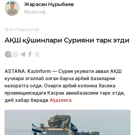
Жарасқан Нұрыбаев
Муаллиф
15:10, 17 Апрел 2026
АҚШ қўшинлари Сурияни тарк этди
ASTANА. Kazinform — Сурия ҳукумати аввал АҚШ
кучлари эгаллаб олган барча ҳарбий базаларни
назоратга олди. Охирги ҳарбий колонна Хасека
провинциясидаги Касрак авиабазасини тарк этди,
деб хабар беради
Aljazeera
.