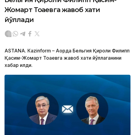
Жомарт Тоқаевга жавоб хати
йўллади
ASTANА. Кazinform – Ақорда Бельгия Қироли Филипп
Қасим-Жомарт Тоқаевга жавоб хати йўллаганини
хабар қилди.