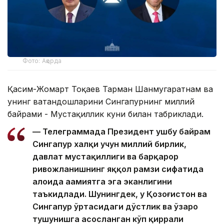
Фото: Ақорда
Қасим-Жомарт Тоқаев Тарман Шанмугаратнам ва
унинг ватандошларини Сингапурнинг миллий
байрами - Мустақиллик куни билан табриклади.
— Телеграммада Президент ушбу байрам
Сингапур халқи учун миллий бирлик,
давлат мустақиллиги ва барқарор
ривожланишнинг яққол рамзи сифатида
алоҳида аҳамиятга эга эканлигини
таъкидлади. Шунингдек, у Қозоғистон ва
Сингапур ўртасидаги дўстлик ва ўзаро
тушунишга асосланган кўп қиррали