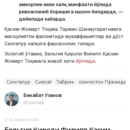
ҳамкорлик икки халқ манфаати йўлида
ривожланиб боришига ишонч билдирди, —
дейилади хабарда.
Қасим-Жомарт Тоқаев Тарман Шанмугаратнамга
масъулиятли фаолиятида муваффақиятлар ва дўст
Сингапур халқига фаровонлик тилади.
Эслатиб ўтамиз, Бельгия Қироли Филипп Қасим-
Жомарт Тоқаевга жавоб хати
йўллади
.
Сингапур
Сиёсат
Табрик
Қозоғистон Президе
Бекабат Узаков
Муаллиф
17:12, 08 Август 2026
Бельгия Қироли Филипп Қасим-