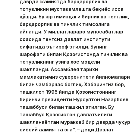
даврда жамиятда барқарорлик ва
тотувликни мустаҳкамлашга беқиёс ҳисса
қўшди. Бу юртимиздаги бирлик ва тенглик,
барқарорлик ва тинчлик тимсолига
айланди. У миллатлараро муносабатлар
соҳасида тенгсиз давлат институти
сифатида эътироф этилди. Бунинг
шарофати билан Қозоғистонда тинчлик ва
тотувликнинг ўзига хос модели
шаклланди. Ассамблея тарихи
мамлакатимиз суверенитети йилномалари
билан чамбарчас боғлиқ. Хабарингиз бор,
ташкилот 1995 йилда Қозоғистоннинг
биринчи президенти Нурсултон Назарбоев
ташаббуси билан ташкил этилган. Бу
ташаббус Қозоғистон давлатчилиги
шаклланаётган мураккаб бир даврда чуқур
сиёсий аҳамиятга эга”, – деди Давлат