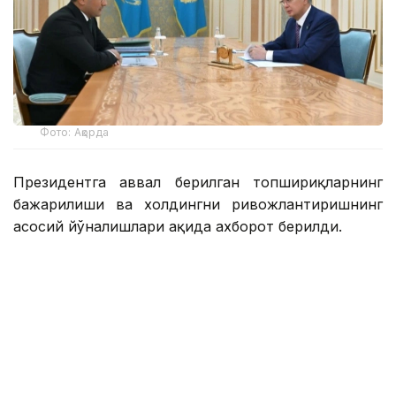
Фото: Ақорда
Президентга аввал берилган топшириқларнинг
бажарилиши ва холдингни ривожлантиришнинг
асосий йўналишлари ҳақида ахборот берилди.
Қасим-Жомарт Тоқаевга инвестиция ва кредит
портфели 14,3 триллион тенгега етиши ва 16,5
триллион тенгега етиши, йиллик соф фойда эса
400 миллиард тенгедан ошиши кутилаётгани
маълум қилинди.
— 2025 йил натижаларига кўра, холдинг