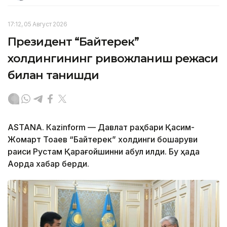
17:12, 05 Август 2026
Президент “Байтерек”
холдингининг ривожланиш режаси
билан танишди
ASTANА. Каzinform — Давлат раҳбари Қасим-
Жомарт Тоқаев “Байтерек” холдинги бошқаруви
раиси Рустам Қарағойшинни қабул қилди. Бу ҳақда
Ақорда хабар берди.