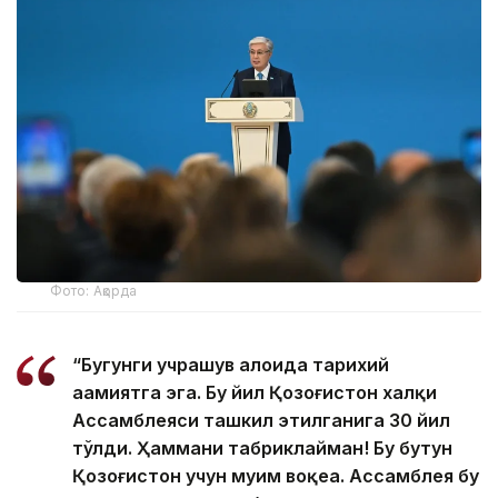
Фото: Ақорда
“Бугунги учрашув алоҳида тарихий
аҳамиятга эга. Бу йил Қозоғистон халқи
Ассамблеяси ташкил этилганига 30 йил
тўлди. Ҳаммани табриклайман! Бу бутун
Қозоғистон учун муҳим воқеа. Ассамблея бу