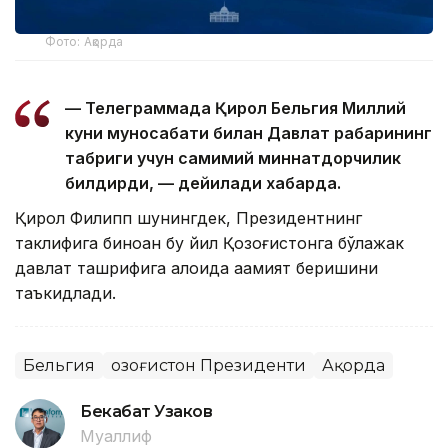
Фото: Ақорда
— Телеграммада Қирол Бельгия Миллий
куни муносабати билан Давлат раҳбарининг
табриги учун самимий миннатдорчилик
билдирди, — дейилади хабарда.
Қирол Филипп шунингдек, Президентнинг
таклифига биноан бу йил Қозоғистонга бўлажак
давлат ташрифига алоҳида аҳамият беришини
таъкидлади.
Бельгия
Қозоғистон Президенти
Ақорда
Бекабат Узаков
Муаллиф