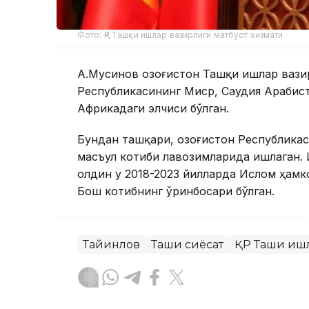
Фото: ҚР Ташқи ишлар вазирлиги матбуот хизмати
А.Мусинов Қозоғистон Ташқи ишлар вази
Республикасининг Миср, Саудия Арабис
Африкадаги элчиси бўлган.
Бундан ташқари, Қозоғистон Республика
масъул котиби лавозимларида ишлаган.
олдин у 2018-2023 йилларда Ислом ҳамк
Бош котибнинг ўринбосари бўлган.
Тайинлов
Ташқи сиёсат
ҚР Ташқи иш