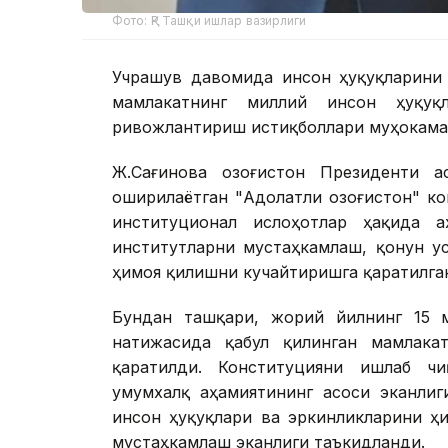
Фото: ҚР Ташқи ишлар вазирлиги
Учрашув давомида инсон ҳуқуқларини 
мамлакатнинг миллий инсон ҳуқуқл
ривожлантириш истиқболлари муҳокама
Ж.Сағинова Қозоғистон Президенти Қ
оширилаётган "Адолатли Қозоғистон" к
институционал ислоҳотлар ҳақида а
институтларни мустаҳкамлаш, қонун у
ҳимоя қилишни кучайтиришга қаратилга
Бундан ташқари, жорий йилнинг 15 м
натижасида қабул қилинган мамлакат
қаратилди. Конституцияни ишлаб ч
умумхалқ аҳамиятининг асоси эканлиг
инсон ҳуқуқлари ва эркинликларини ҳ
мустаҳкамлаш эканлиги таъкидланди.