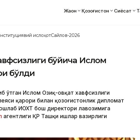
Жаҳон
Қозоғистон
Сиёсат
Т
нституциявий ислоҳот
Сайлов-2026
 хавфсизлиги бўйича Ислом
ри бўлди
либ ўтган Ислом Озиқ-овқат хавфсизлиги
леяси қарори билан қозоғистонлик дипломат
бошлаб ИОХТ бош директори лавозимига
m
агентлиги ҚР Ташқи ишлар вазирлиги