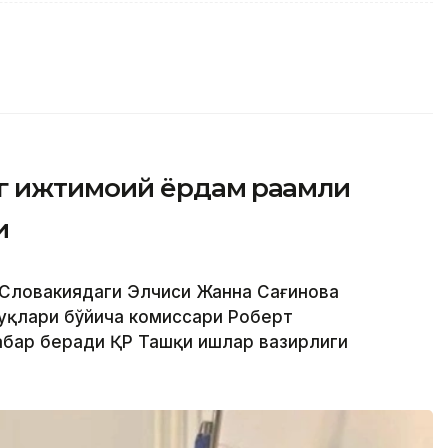
г ижтимоий ёрдам рақамли
и
 Словакиядаги Элчиси Жанна Сағинова
қуқлари бўйича комиссари Роберт
абар беради ҚР Ташқи ишлар вазирлиги