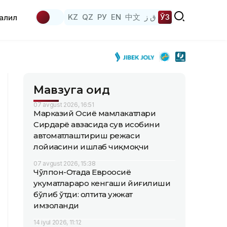
KZ
QZ
РУ
EN
中文
ق ز
ЎЗ
аҳлил
Мавзуга оид
07 avgust 2026, 16:51
Марказий Осиё мамлакатлари
Сирдарё ҳавзасида сув ҳисобини
автоматлаштириш режаси
лойиҳасини ишлаб чиқмоқчи
07 avgust 2026, 15:38
Чўлпон-Отада Евроосиё
ҳукуматлараро кенгаши йиғилиши
бўлиб ўтди: олтита ҳужжат
имзоланди
14 iyul 2026, 11:12