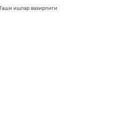
Ташқи ишлар вазирлиги
каш бозорига йўл очмоқда:
нинг биринчи йиғилиши