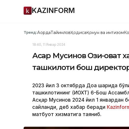
KAZINFORM
Ақорда
Тайинлов
Ҳодиса
Қонун ва интизом
Ко
Тренд:
18:40, 11 Январ 2024
Асқар Мусинов Озиқ-овқат
ташкилоти бош директо
2023 йил 3 октябрда Доҳа шаҳрида бў
ташкилотининг (ИОХТ) 6-Бош Ассамб
Асқар Мусинов 2024 йил 1 январдан 
сайланди, деб хабар беради
Каzinfor
матбуот хизматига таяниб.