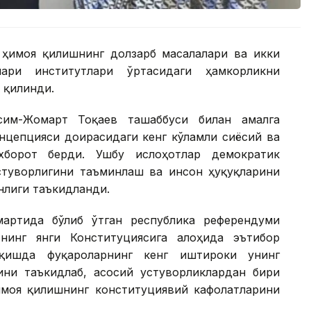
ҳимоя қилишнинг долзарб масалалари ва икки
ари институтлари ўртасидаги ҳамкорликни
 қилинди.
асим-Жомарт Тоқаев ташаббуси билан амалга
онцепцияси доирасидаги кенг кўламли сиёсий ва
хборот берди. Ушбу ислоҳотлар демократик
стуворлигини таъминлаш ва инсон ҳуқуқларини
нлиги таъкидланди.
артида бўлиб ўтган республика референдуми
нинг янги Конституциясига алоҳида эътибор
иқишда фуқароларнинг кенг иштироки унинг
ини таъкидлаб, асосий устуворликлардан бири
имоя қилишнинг конституциявий кафолатларини