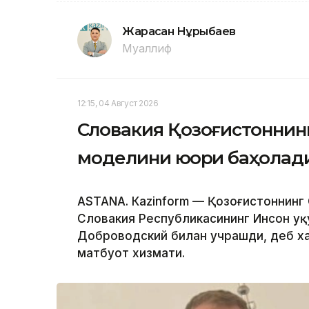
Жарасқан Нұрыбаев
Муаллиф
12:15, 04 Август 2026
Словакия Қозоғистоннин
моделини юқори баҳолад
ASTANА. Кazinform — Қозоғистоннинг
Словакия Республикасининг Инсон ҳу
Доброводский билан учрашди, деб х
матбуот хизмати.