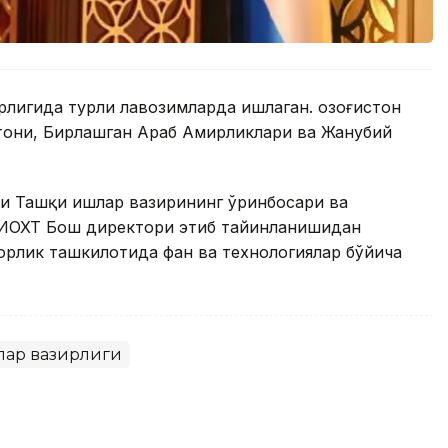
рлигида турли лавозимларда ишлаган. Қозоғистон
тони, Бирлашган Араб Амирликлари ва Жанубий
си Ташқи ишлар вазирининг ўринбосари ва
 ИОХТ Бош директори этиб тайинланишидан
орлик ташкилотида фан ва технологиялар бўйича
лар вазирлиги