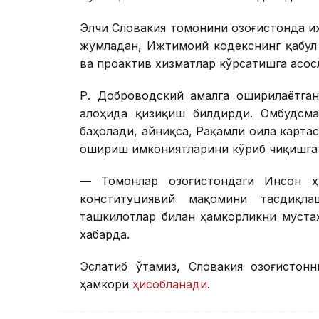
Элчи Словакия томонини Қозоғистонда 
жумладан, Ижтимоий кодекснинг қабул
ва проактив хизматлар кўрсатишга асос
Р. Доброводский амалга оширилаётга
алоҳида қизиқиш билдирди. Омбудсма
баҳолади, айниқса, Рақамли оила карта
ошириш имкониятларини кўриб чиқишга 
— Томонлар Қозоғистондаги Инсон ҳ
конституциявий мақомини тасдиқла
ташкилотлар билан ҳамкорликни муста
хабарда.
Эслатиб ўтамиз, Словакия Қозоғисто
ҳамкори
ҳисобланади
.