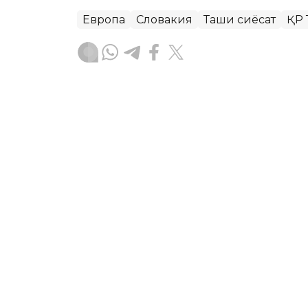
Европа
Словакия
Ташқи сиёсат
ҚР 
Бекабат Узаков
Муаллиф
10:10, 24 Июл 2026
Қозоғистон бизнеси Маро
ишбилармонлар кенгаши
бўлиб ўтди