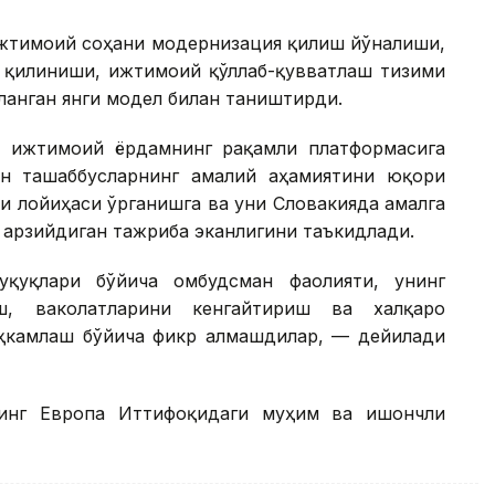
ижтимоий соҳани модернизация қилиш йўналиши,
 қилиниши, ижтимоий қўллаб-қувватлаш тизими
ланган янги модел билан таништирди.
н ижтимоий ёрдамнинг рақамли платформасига
н ташаббусларнинг амалий аҳамиятини юқори
си лойиҳаси ўрганишга ва уни Словакияда амалга
арзийдиган тажриба эканлигини таъкидлади.
уқуқлари бўйича омбудсман фаолияти, унинг
ш, ваколатларини кенгайтириш ва халқаро
ҳкамлаш бўйича фикр алмашдилар, — дейилади
ннинг Европа Иттифоқидаги муҳим ва ишончли