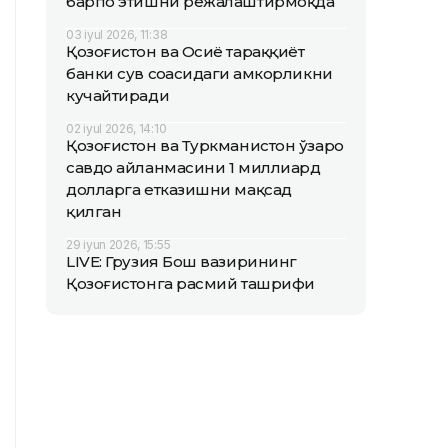
барпо этишни режалаштирмоқда
03 iyul 2026, 11:38
Қозоғистон ва Осиё тараққиёт
банки сув соҳасидаги ҳамкорликни
кучайтиради
02 iyul 2026, 14:10
Қозоғистон ва Туркманистон ўзаро
савдо айланмасини 1 миллиард
долларга етказишни мақсад
қилган
29 iyun 2026, 15:55
LIVE: Грузия Бош вазирининг
Қозоғистонга расмий ташрифи