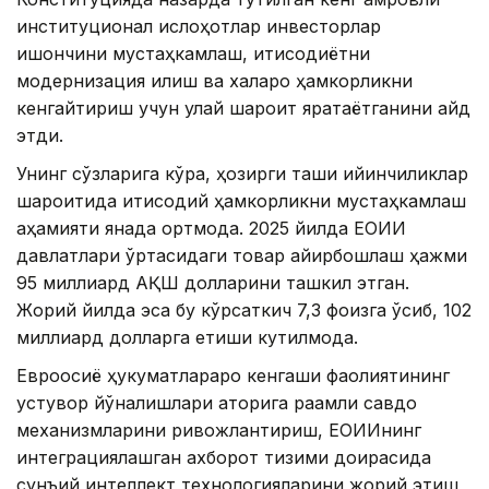
институционал ислоҳотлар инвесторлар
ишончини мустаҳкамлаш, иқтисодиётни
модернизация қилиш ва халқаро ҳамкорликни
кенгайтириш учун қулай шароит яратаётганини қайд
этди.
Унинг сўзларига кўра, ҳозирги ташқи қийинчиликлар
шароитида иқтисодий ҳамкорликни мустаҳкамлаш
аҳамияти янада ортмоқда. 2025 йилда ЕОИИ
давлатлари ўртасидаги товар айирбошлаш ҳажми
95 миллиард АҚШ долларини ташкил этган.
Жорий йилда эса бу кўрсаткич 7,3 фоизга ўсиб, 102
миллиард долларга етиши кутилмоқда.
Евроосиё ҳукуматлараро кенгаши фаолиятининг
устувор йўналишлари қаторига рақамли савдо
механизмларини ривожлантириш, ЕОИИнинг
интеграциялашган ахборот тизими доирасида
сунъий интеллект технологияларини жорий этиш,