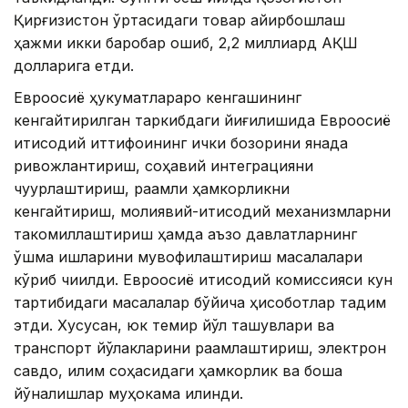
Қирғизистон ўртасидаги товар айирбошлаш
ҳажми икки баробар ошиб, 2,2 миллиард АҚШ
долларига етди.
Евроосиё ҳукуматлараро кенгашининг
кенгайтирилган таркибдаги йиғилишида Евроосиё
иқтисодий иттифоқининг ички бозорини янада
ривожлантириш, соҳавий интеграцияни
чуқурлаштириш, рақамли ҳамкорликни
кенгайтириш, молиявий-иқтисодий механизмларни
такомиллаштириш ҳамда аъзо давлатларнинг
қўшма ишларини мувофиқлаштириш масалалари
кўриб чиқилди. Евроосиё иқтисодий комиссияси кун
тартибидаги масалалар бўйича ҳисоботлар тақдим
этди. Хусусан, юк темир йўл ташувлари ва
транспорт йўлакларини рақамлаштириш, электрон
савдо, иқлим соҳасидаги ҳамкорлик ва бошқа
йўналишлар муҳокама қилинди.