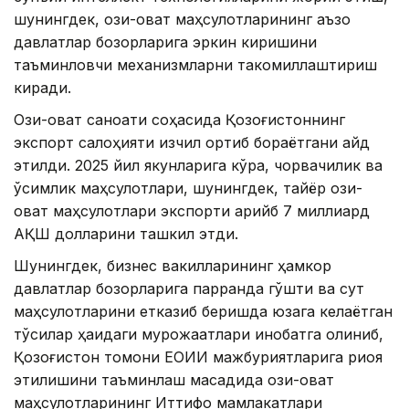
шунингдек, озиқ-овқат маҳсулотларининг аъзо
давлатлар бозорларига эркин киришини
таъминловчи механизмларни такомиллаштириш
киради.
Озиқ-овқат саноати соҳасида Қозоғистоннинг
экспорт салоҳияти изчил ортиб бораётгани қайд
этилди. 2025 йил якунларига кўра, чорвачилик ва
ўсимлик маҳсулотлари, шунингдек, тайёр озиқ-
овқат маҳсулотлари экспорти қарийб 7 миллиард
АҚШ долларини ташкил этди.
Шунингдек, бизнес вакилларининг ҳамкор
давлатлар бозорларига парранда гўшти ва сут
маҳсулотларини етказиб беришда юзага келаётган
тўсиқлар ҳақидаги мурожаатлари инобатга олиниб,
Қозоғистон томони ЕОИИ мажбуриятларига риоя
этилишини таъминлаш мақсадида озиқ-овқат
маҳсулотларининг Иттифоқ мамлакатлари