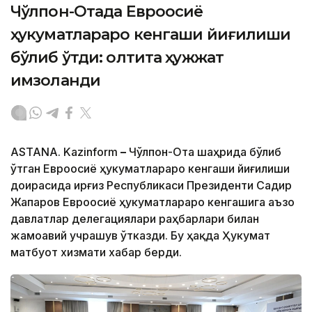
Чўлпон-Отада Евроосиё
ҳукуматлараро кенгаши йиғилиши
бўлиб ўтди: олтита ҳужжат
имзоланди
ASTANA. Kazinform
–
Чўлпон-Ота шаҳрида бўлиб
ўтган Евроосиё ҳукуматлараро кенгаши йиғилиши
доирасида Қирғиз Республикаси Президенти Садир
Жапаров Евроосиё ҳукуматлараро кенгашига аъзо
давлатлар делегациялари раҳбарлари билан
жамоавий учрашув ўтказди. Бу ҳақда Ҳукумат
матбуот хизмати хабар берди.