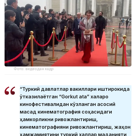
Фото: видеодан кадр
“Туркий давлатлар вакиллари иштирокида
ўтказилаётган “Gorkut ata” халқаро
кинофестивалидан кўзланган асосий
мақсад кинематография соҳасидаги
ҳамкорликни ривожлантириш,
кинематографияни ривожлантириш, жаҳон
ҳамжамиятини туркий халқлар маданияти