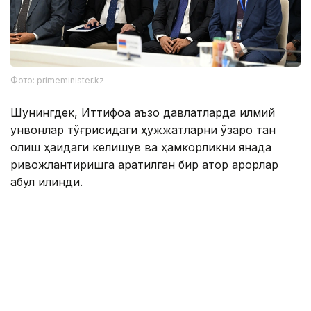
Фото: primeminister.kz
Шунингдек, Иттифоққа аъзо давлатларда илмий
унвонлар тўғрисидаги ҳужжатларни ўзаро тан
олиш ҳақидаги келишув ва ҳамкорликни янада
ривожлантиришга қаратилган бир қатор қарорлар
қабул қилинди.
Евроосиё ҳукуматлараро кенгашининг навбатдаги
йиғилиши 1–2 октябрь кунлари Беларусь пойтахти
Минск шаҳрида бўлиб ўтади.
Қирғизистон
Марказий Осиё
Ҳукумат
Ташқи с