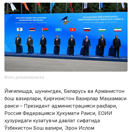
Фото: primeminister.kz
Йиғилишда, шунингдек, Беларусь ва Арманистон
бош вазирлари, Қирғизистон Вазирлар Маҳкамаси
раиси – Президент администрацияси раҳбари,
Россия Федерацияси Ҳукумати Раиси, ЕОИИ
ҳузуридаги кузатувчи давлат сифатида
Ўзбекистон Бош вазири, Эрон Ислом