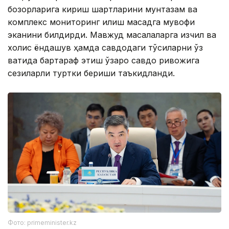
бозорларига кириш шартларини мунтазам ва
комплекс мониторинг қилиш мақсадга мувофиқ
эканини билдирди. Мавжуд масалаларга изчил ва
холис ёндашув ҳамда савдодаги тўсиқларни ўз
вақтида бартараф этиш ўзаро савдо ривожига
сезиларли туртки бериши таъкидланди.
Фото: primeminister.kz