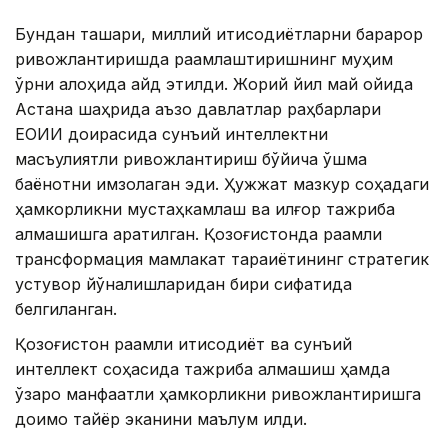
Бундан ташқари, миллий иқтисодиётларни барқарор
ривожлантиришда рақамлаштиришнинг муҳим
ўрни алоҳида қайд этилди. Жорий йил май ойида
Астана шаҳрида аъзо давлатлар раҳбарлари
ЕОИИ доирасида сунъий интеллектни
масъулиятли ривожлантириш бўйича қўшма
баёнотни имзолаган эди. Ҳужжат мазкур соҳадаги
ҳамкорликни мустаҳкамлаш ва илғор тажриба
алмашишга қаратилган. Қозоғистонда рақамли
трансформация мамлакат тараққиётининг стратегик
устувор йўналишларидан бири сифатида
белгиланган.
Қозоғистон рақамли иқтисодиёт ва сунъий
интеллект соҳасида тажриба алмашиш ҳамда
ўзаро манфаатли ҳамкорликни ривожлантиришга
доимо тайёр эканини маълум қилди.