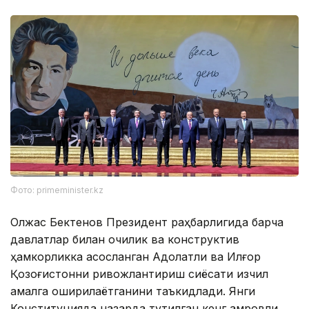
Фото: primeminister.kz
Олжас Бектенов Президент раҳбарлигида барча
давлатлар билан очиқлик ва конструктив
ҳамкорликка асосланган Адолатли ва Илғор
Қозоғистонни ривожлантириш сиёсати изчил
амалга оширилаётганини таъкидлади. Янги
Конституцияда назарда тутилган кенг қамровли