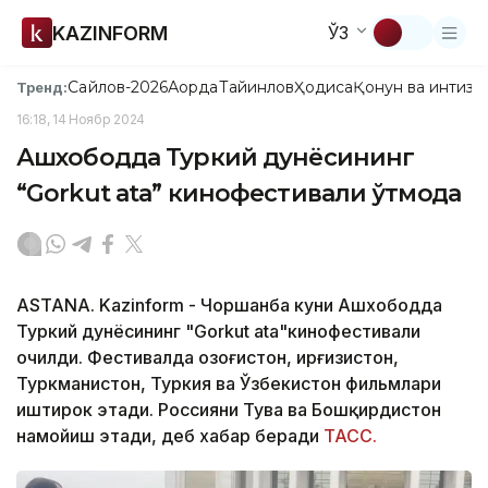
KAZINFORM
ЎЗ
Сайлов-2026
Ақорда
Тайинлов
Ҳодиса
Қонун ва интизо
Тренд:
16:18, 14 Ноябр 2024
Ашхободда Туркий дунёсининг
“Gorkut ata” кинофестивали ўтмоқда
ASTANA. Kazinform - Чоршанба куни Ашхободда
Туркий дунёсининг "Gorkut ata"кинофестивали
очилди. Фестивалда Қозоғистон, Қирғизистон,
Туркманистон, Туркия ва Ўзбекистон фильмлари
иштирок этади. Россияни Тува ва Бошқирдистон
намойиш этади, деб хабар беради
ТАСС.