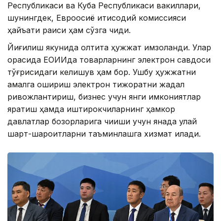
Республикаси ва Куба Республикаси вакиллари,
шунингдек, Евроосиё иқтисодий комиссияси
ҳайъати раиси ҳам сўзга чиқди.
Йиғилиш якунида олтита ҳужжат имзоланди. Улар
орасида ЕОИИда товарларнинг электрон савдоси
тўғрисидаги келишув ҳам бор. Ушбу ҳужжатни
амалга ошириш электрон тижоратни жадал
ривожлантириш, бизнес учун янги имкониятлар
яратиш ҳамда иштирокчиларнинг ҳамкор
давлатлар бозорларига чиқиши учун янада қулай
шарт-шароитларни таъминлашга хизмат қилади.