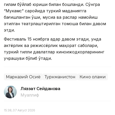
гилам бўйлаб юриши билан бошланди. Сўнгра
“Мукамс” саройида туркий маданиятга
бағишланган қўшиқ, мусиқа ва рақслар намойиш
этилган театрлаштирилган томоша билан давом
этди.
Фестиваль 15 ноябрга қадар давом этади, унда
актёрлик ва режиссёрлик маҳорат сабоқлари,
туркий тилли давлатлар киноижодкорларининг
учрашуви бўлиб ўтади.
Марказий Осиё
Туркманистон
Кино олами
Ляззат Сейданова
Муаллиф
15:38, 07 Август 2026