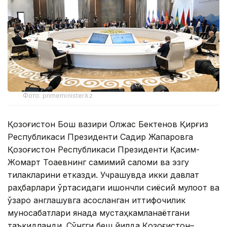
Фото: primeminister.kz
Қозоғистон Бош вазири Олжас Бектенов Қирғиз
Республикаси Президенти Садир Жапаровга
Қозоғистон Республикаси Президенти Қасим-
Жомарт Тоқаевнинг самимий саломи ва эзгу
тилакларини етказди. Учрашувда икки давлат
раҳбарлари ўртасидаги ишончли сиёсий мулоқот ва
ўзаро англашувга асосланган иттифоқчилик
муносабатлари янада мустаҳкамланаётгани
таъкидланди. Сўнгги беш йилда Қозоғистон–