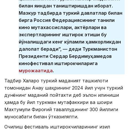
билан яқиндан таништиришдан иборат.
Мазкур тадбирда туркий давлатлар билан
бирга Россия Федерациясининг таниқли
кино мутахассислари, актёрлари ва
экспертларининг иштирок этиши бу
йўналишдаги кенг кўламли ҳамкорликдан
далолат беради”, — деди Туркманистон
Президенти Сердар Бердимуҳамедов
кинофестивал иштирокчиларига
мурожаатида
.
Тадбир Халқаро туркий маданият ташкилоти
томонидан Анау шаҳрининг 2024 йил учун туркий
дунёнинг маданий пойтахти деб эълон қилиниши
ҳамда бу йил туркман мутафаккири ва шоири
Махтумқули Фироғий таваллудининг 300 йиллиги
муносабати билан ўтказиляпти.
Очилиш фестиваль иштирокчиларининг қизил