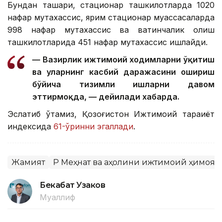
Бундан ташқари, стационар ташкилотларда 1020
нафар мутахассис, ярим стационар муассасаларда
998 нафар мутахассис ва вақтинчалик қолиш
ташкилотларида 451 нафар мутахассис ишлайди.
— Вазирлик ижтимоий ходимларни ўқитиш
ва уларнинг касбий даражасини ошириш
бўйича тизимли ишларни давом
эттирмоқда, — дейилади хабарда.
Эслатиб ўтамиз, Қозоғистон Ижтимоий тараққиёт
индексида
61-ўринни эгаллади
.
Жамият
ҚР Меҳнат ва аҳолини ижтимоий ҳимоя
Бекабат Узаков
Муаллиф