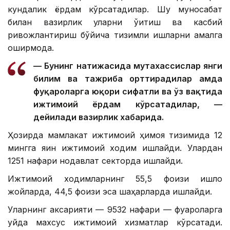
кундалик ёрдам кўрсатадилар. Шу муносабат
билан вазирлик уларни ўқитиш ва касбий
ривожлантириш бўйича тизимли ишларни амалга
оширмоқда.
— Бунинг натижасида мутахассислар янги
билим ва тажриба орттирадилар ҳамда
фуқароларга юқори сифатли ва ўз вақтида
ижтимоий ёрдам кўрсатадилар, —
дейилади вазирлик хабарида.
Ҳозирда мамлакат ижтимоий ҳимоя тизимида 12
мингга яқин ижтимоий ходим ишлайди. Улардан
1251 нафари нодавлат секторда ишлайди.
Ижтимоий ходимларнинг 55,5 фоизи қишлоқ
жойларда, 44,5 фоизи эса шаҳарларда ишлайди.
Уларнинг аксарияти — 9532 нафари — фуқароларга
уйда махсус ижтимоий хизматлар кўрсатади.