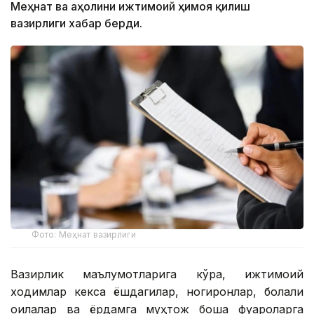
Меҳнат ва аҳолини ижтимоий ҳимоя қилиш
вазирлиги хабар берди.
Фото: Меҳнат вазирлиги
Вазирлик маълумотларига кўра, ижтимоий
ходимлар кекса ёшдагилар, ногиронлар, болали
оилалар ва ёрдамга муҳтож бошқа фуқароларга