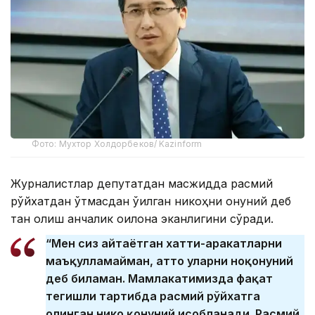
Фото: Мухтор Холдорбеков/ Kazinform
Журналистлар депутатдан масжидда расмий
рўйхатдан ўтмасдан ўқилган никоҳни қонуний деб
тан олиш қанчалик оқилона эканлигини сўради.
“Мен сиз айтаётган хатти-ҳаракатларни
маъқулламайман, ҳатто уларни ноқонуний
деб биламан. Мамлакатимизда фақат
тегишли тартибда расмий рўйхатга
олинган никоҳ қонуний ҳисобланади. Расмий