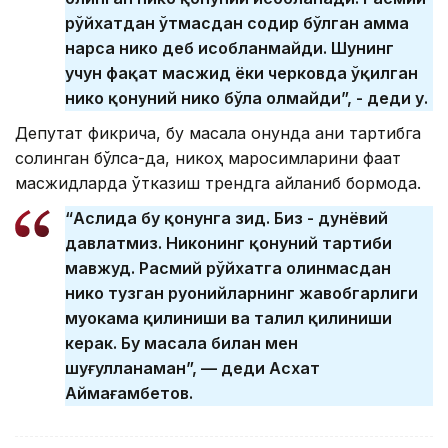
рўйхатдан ўтмасдан содир бўлган ҳамма
нарса никоҳ деб ҳисобланмайди. Шунинг
учун фақат масжид ёки черковда ўқилган
никоҳ қонуний никоҳ бўла олмайди”, - деди у.
Депутат фикрича, бу масала қонунда аниқ тартибга
солинган бўлса-да, никоҳ маросимларини фақат
масжидларда ўтказиш трендга айланиб бормоқда.
“Аслида бу қонунга зид. Биз - дунёвий
давлатмиз. Никоҳнинг қонуний тартиби
мавжуд. Расмий рўйхатга олинмасдан
никоҳ тузган руҳонийларнинг жавобгарлиги
муҳокама қилиниши ва таҳлил қилиниши
керак. Бу масала билан мен
шуғулланаман”, — деди Асхат
Аймағамбетов.