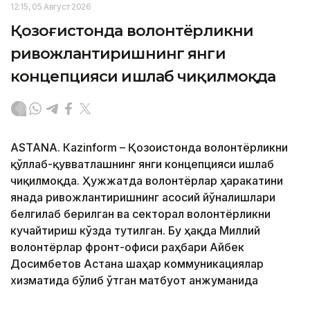
12:15, 05 Август 2026
Қозоғистонда волонтёрликни
ривожлантиришнинг янги
концепцияси ишлаб чиқилмоқда
ASTANА. Кazinform – Қозоғистонда волонтёрликни
қўллаб-қувватлашнинг янги концепцияси ишлаб
чиқилмоқда. Ҳужжатда волонтёрлар ҳаракатини
янада ривожлантиришнинг асосий йўналишлари
белгилаб берилган ва секторал волонтёрликни
кучайтириш кўзда тутилган. Бу ҳақда Миллий
волонтёрлар фронт-офиси раҳбари Айбек
Досимбетов Астана шаҳар коммуникациялар
хизматида бўлиб ўтган матбуот анжуманида
маълум қилди.