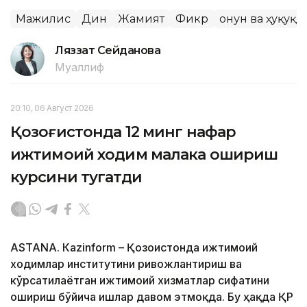
Мажилис
Дин
Жамият
Фикр
Қонун ва ҳуқуқ
Ляззат Сейданова
Муаллиф
20:10, 06 Август 2026
Қозоғистонда 12 минг нафар
ижтимоий ходим малака ошириш
курсини тугатди
ASTANА. Кazinform – Қозоғистонда ижтимоий
ходимлар институтини ривожлантириш ва
кўрсатилаётган ижтимоий хизматлар сифатини
ошириш бўйича ишлар давом этмоқда. Бу ҳақда ҚР