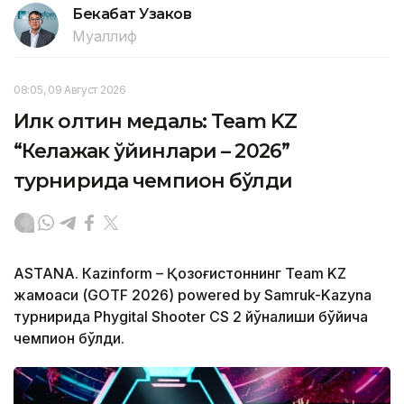
Бекабат Узаков
Муаллиф
08:05, 09 Август 2026
Илк олтин медаль: Team KZ
“Келажак ўйинлари – 2026”
турнирида чемпион бўлди
ASTANА. Кazinform – Қозоғистоннинг Team KZ
жамоаси (GOTF 2026) powered by Samruk-Kazyna
турнирида Phygital Shooter CS 2 йўналиши бўйича
чемпион бўлди.