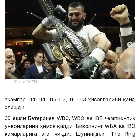
Фото: DAZN
Ҳакамлар 114-114, 115-113, 116-113 ҳисобларини қайд
этишди.
39 ёшли Бетербиев WBC, WBO ва IBF чемпионлик
унвонларини ҳимоя қилди. Биволнинг WBA ва IBO
камарларига эга чиқди. Шунингдек, The Ring