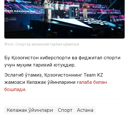
Фото: Спорт ва жисмоний тарбия қўмитаси
Бу Қозоғистон киберспорти ва фиджитал спорти
учун муҳим тарихий ютуқдир.
Эслатиб ўтамиз, Қозоғистоннинг Team KZ
жамоаси Келажак ўйинларини
ғалаба билан
бошлади
.
Келажак ўйинлари
Спорт
Астана
Бекабат Узаков