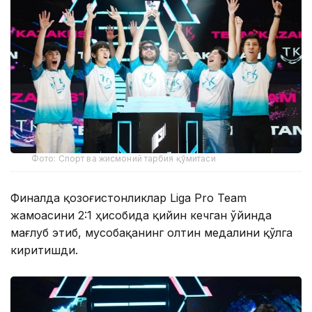
Фото: Спорт ва жисмоний тарбия қўмитаси
Финалда қозоғистонликлар Liga Pro Team
жамоасини 2:1 ҳисобида қийин кечган ўйинда
мағлуб этиб, мусобақанинг олтин медалини қўлга
киритишди.