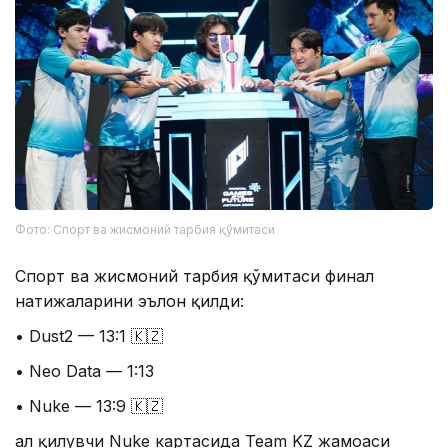
Фото: Спорт ва жисмоний тарбия қўмитаси
Спорт ва жисмоний тарбия қўмитаси финал
натижаларини эълон қилди:
• Dust2 — 13:1 🇰🇿
• Neo Data — 1:13
• Nuke — 13:9 🇰🇿
Ҳал қилувчи Nuke картасида Team KZ жамоаси