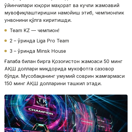
ўйинчилари юқори маҳорат ва кучли жамоавий
мувофиқлаштиришни намойиш этиб, чемпионлик
унвонини қўлга киритишди.
Team KZ — чемпион!
2 – ўринда Liga Pro Team
3 – ўринда Minsk House
Ғалаба билан бирга Қозоғистон жамоаси 50 минг
АҚШ доллари миқдорида мукофотга сазовор
бўлди. Мусобақанинг умумий соврин жамғармаси
150 минг АҚШ долларини ташкил этади.