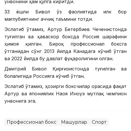
унвонини ҳам қўлга киритди.
33 ёшли Бивол ўз фаолиятида илк бор
мағлубиятнинг аччиқ таъмини тотди.
Эслатиб ўтамиз, Артур Бетербиев Чеченистонда
туғилган ва ҳаваскор боксда Россия шарафини
ҳимоя қилган. Бироқ профессионал боксга
ўтганидан сўнг 2013 йилда Канадага кўчиб ўтган
ва 2022 йилда бу давлат фуқаролигини олган.
Дмитрий Бивол Қирғизистонда туғилган ва
болалигида Россияга кўчиб ўтган.
Эслатиб ўтамиз, ҳозирги боксчилар орасида фақат
Артур ва япониялик Наоя Иноуэ мутлақ чемпион
унвонига эга.
Профессионал бокс
Машҳурлар
Спорт