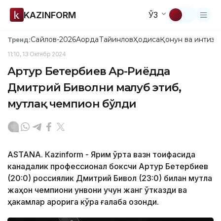
KAZINFORM
ЎЗ
Сайлов-2026
Ақорда
Тайинлов
Ҳодиса
Қонун ва интизо
Тренд:
11:10, 13 Октябр 2024
Артур Бетербиев Ар-Риёдда
Дмитрий Биволни мағлуб этиб,
мутлақ чемпион бўлди
ASTANА. Кazinform - Ярим ўрта вазн тоифасида
канадалик профессионал боксчи Артур Бетербиев
(20:0) россиялик Дмитрий Бивол (23:0) билан мутлақ
жаҳон чемпиони унвони учун жанг ўтказди ва
ҳакамлар қарорига кўра ғалаба қозонди.