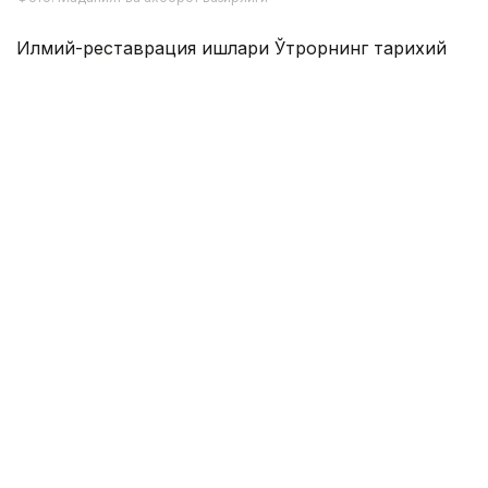
Илмий-реставрация ишлари Ўтрорнинг тарихий
хусусиятларини ҳисобга олади ва археологик
ёдгорликнинг асл кўринишини сақлашга устувор
аҳамият беради.
Эслатиб ўтамиз, Сауран қалъасида реставрация
ишлари
бошланди
.
Тарих
Туркистон вилояти
Маданият
Ҳудудлар
Бекабат Узаков
Муаллиф
10:37, 09 Август 2026
"Абай ва XXI асрдаги Қозоғистон":