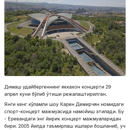
Димаш Қудайбергеннинг яккахон концерти 29
апрел куни бўлиб ўтиши режалаштирилган.
Янги кенг кўламли шоу Карен Демирчян номидаги
спорт-концерт мажмуасида намойиш этилади. Бу
- Еревандаги энг йирик концерт мажмуаларидан
бири. 2005 йилда таъмирлаш ишлари бошланиб, уч