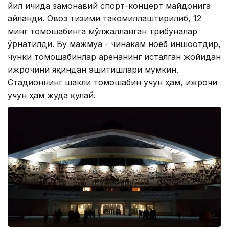
йил ичида замонавий спорт-концерт майдонига
айланди. Овоз тизими такомиллаштирилиб, 12
минг томошабинга мўлжалланган трибуналар
ўрнатилди. Бу мажмуа - чинакам ноёб иншоотдир,
чунки томошабинлар аренанинг исталган жойидан
ижрочини яқиндан эшитишлари мумкин.
Стадионнинг шакли томошабин учун ҳам, ижрочи
учун ҳам жуда қулай.