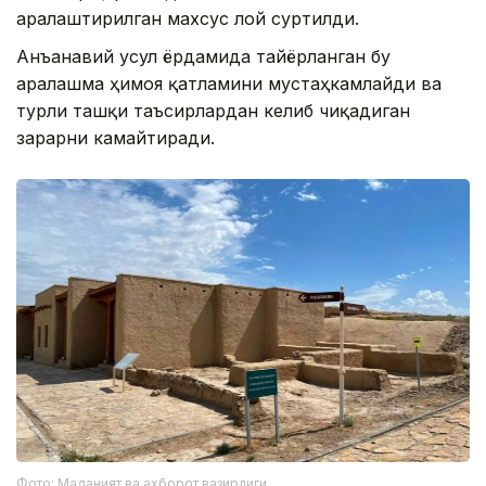
аралаштирилган махсус лой суртилди.
Анъанавий усул ёрдамида тайёрланган бу
аралашма ҳимоя қатламини мустаҳкамлайди ва
турли ташқи таъсирлардан келиб чиқадиган
зарарни камайтиради.
Фото: Маданият ва ахборот вазирлиги