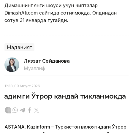
Димашнинг янги шоуси учун чипталар
DimashAli.com сайтида сотилмоқда. Олдиндан
сотув 31 январда тугайди.
Маданият
Ляззат Сейданова
Муаллиф
11:38, 09 Август 2026
Қадимги Ўтрор қандай тикланмоқда
ASTANА. Кazinform – Туркистон вилоятидаги Ўтрор