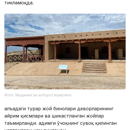
тикламоқда.
Фото: Маданият ва ахборот вазирлиги
Қалъадаги турар жой бинолари деворларининг
айрим қисмлари ва шикастланган жойлар
таъмирланди. Қадимги ўчоқнинг сувоқ қилинган