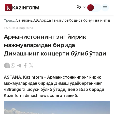
KAZINFORM
ЎЗ
Сайлов-2026
Ақорда
Тайинлов
Ҳодиса
Қонун ва интизо
Тренд:
11:26, 16 Январ 2023
Арманистоннинг энг йирик
мажмуаларидан бирида
Димашнинг концерти бўлиб ўтади
ASTANA. Kazinform – Арманистоннинг энг йирик
мажмуаларидан бирида Димаш Қудайбергеннинг
«Stranger» шоуси бўлиб ўтади, дея хабар беради
Kazinform dimashnews.comга таяниб.