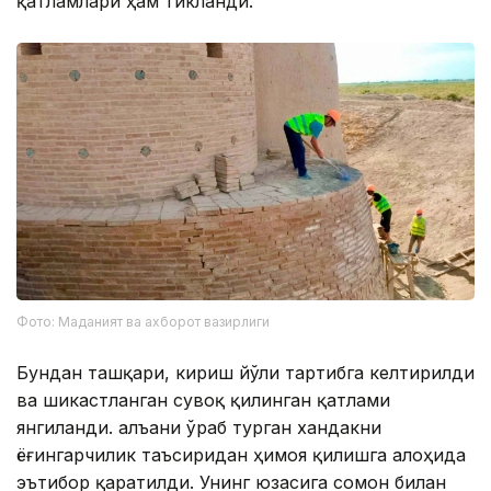
қатламлари ҳам тикланди.
Фото: Маданият ва ахборот вазирлиги
Бундан ташқари, кириш йўли тартибга келтирилди
ва шикастланган сувоқ қилинган қатлами
янгиланди. Қалъани ўраб турган хандакни
ёғингарчилик таъсиридан ҳимоя қилишга алоҳида
эътибор қаратилди. Унинг юзасига сомон билан