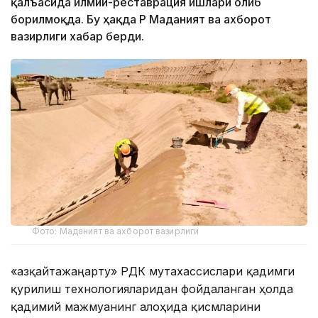
қалъасида илмий-реставрация ишлари олиб
борилмоқда. Бу ҳақда ҚР Маданият ва ахборот
вазирлиги хабар берди.
Фото: Маданият ва ахборот вазирлиги
«Қазқайтажаңарту» РДК мутахассислари қадимги
қурилиш технологияларидан фойдаланган ҳолда
қадимий мажмуанинг алоҳида қисмларини