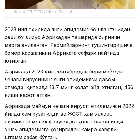
Фото: REUTERS/Arlette Bashizi
2023 йил охирида янги эпидемия бошланганидан
бери бу вирус Африкадан ташқарида биринчи
марта аниқланган. Расмийларнинг тушунтиришича,
бемор касалликни Африкага сафари пайтида
юқтирган.
Африкада 2023 йил сентябридан бери маймун
чечаги вирусининг янги эпидемияси давом
этмоқда. Қитъада 13,7 минг ҳолат қайд этилган, 456
киши вафот этган.
Африкада маймун чечаги вируси эпидемияси 2022
йилда ҳам кузатилди ва ЖССТ ҳам халқаро
аҳамиятга молик фавқулодда ҳолат эълон қилди.
Ушбу эпидемияга ҳозиргидан камроқ хавфли
штамм сабаб бўлган.