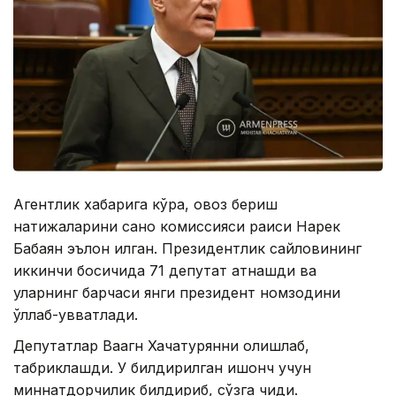
Агентлик хабарига кўра, овоз бериш
натижаларини саноқ комиссияси раиси Нарек
Бабаян эълон қилган. Президентлик сайловининг
иккинчи босқичида 71 депутат қатнашди ва
уларнинг барчаси янги президент номзодини
қўллаб-қувватлади.
Депутатлар Ваагн Хачатурянни олқишлаб,
табриклашди. У билдирилган ишонч учун
миннатдорчилик билдириб, сўзга чиқди.