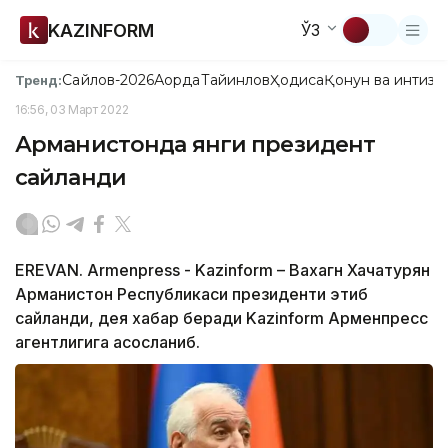
KAZINFORM
ЎЗ
Сайлов-2026
Ақорда
Тайинлов
Ҳодиса
Қонун ва интизо
Тренд:
16:56, 03 Март 2022
Арманистонда янги президент
сайланди
EREVAN. Armenpress - Kazinform – Вахагн Хачатурян
Арманистон Республикаси президенти этиб
сайланди, дея хабар беради Kazinform Арменпресс
агентлигига асосланиб.