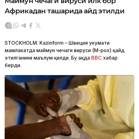
Маймун чечаги вируси илк бор
Африкадан ташқарида қайд этилди
STOCKHOLM. Kazinform – Швеция ҳукумати
мамлакатда маймун чечаги вируси (M-pox) қайд
этилганини маълум қилди. Бу ҳақда
BBC
хабар
берди.