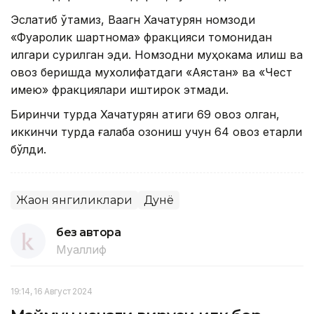
Эслатиб ўтамиз, Ваагн Хачатурян номзоди
«Фуқаролик шартнома» фракцияси томонидан
илгари сурилган эди. Номзодни муҳокама қилиш ва
овоз беришда мухолифатдаги «Аястан» ва «Чест
имею» фракциялари иштирок этмади.
Биринчи турда Хачатурян атиги 69 овоз олган,
иккинчи турда ғалаба қозониш учун 64 овоз етарли
бўлди.
Жаҳон янгиликлари
Дунё
без автора
Муаллиф
19:14, 16 Август 2024