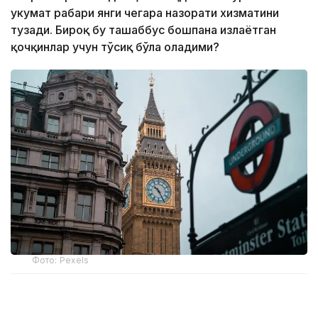
ҳукумат раҳбари янги чегара назорати хизматини
тузади. Бироқ бу ташаббус бошпана излаётган
қочқинлар учун тўсиқ бўла оладими?
Фото: Pexels
Бошпана изловчиларни Руандага олиб келиши
керак бўлган биринчи рейс икки йил олдин амалга