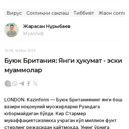
Вирус
Соғлиқни сақлаш
Тиббиёт
Жаҳон соғли
Жарасқан Нұрыбаев
Муаллиф
10:38, 16 Июл 2024
Буюк Британия: Янги ҳукумат - эски
муаммолар
LONDON. Kazinform — Буюк Британиянинг янги бош
вазири ноқонуний муҳожирларни Руандага
юбормайдиган бўлди. Кир Стармер
муваффақиятсизликка учраган кўп миллион фунт
стерлинг режасидан қайтмоқда. Унинг ўрнига