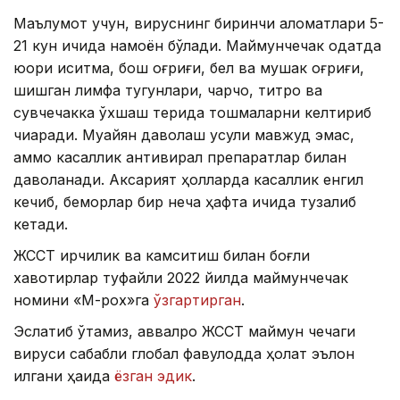
Маълумот учун, вируснинг биринчи аломатлари 5-
21 кун ичида намоён бўлади. Маймунчечак одатда
юқори иситма, бош оғриғи, бел ва мушак оғриғи,
шишган лимфа тугунлари, чарчоқ, титроқ ва
сувчечакка ўхшаш терида тошмаларни келтириб
чиқаради. Муайян даволаш усули мавжуд эмас,
аммо касаллик антивирал препаратлар билан
даволанади. Аксарият ҳолларда касаллик енгил
кечиб, беморлар бир неча ҳафта ичида тузалиб
кетади.
ЖССТ ирқчилик ва камситиш билан боғлиқ
хавотирлар туфайли 2022 йилда маймунчечак
номини «М-pox»га
ўзгартирган
.
Эслатиб ўтамиз, аввалроқ ЖССТ маймун чечаги
вируси сабабли глобал фавқулодда ҳолат эълон
қилгани ҳақида
ёзган эдик
.