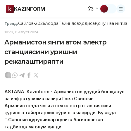
KAZINFORM
ЎЗ
Сайлов-2026
Ақорда
Тайинлов
Ҳодиса
Қонун ва интизо
Тренд:
10:23, 11 Август 2024
Арманистон янги атом электр
станциясини қуришни
режалаштиряпти
ASTANA. Kazinform - Арманистон ҳудудий бошқарув
ва инфратузилма вазири Гнел Саносян
Арманистонда янги атом электр станциясини
қуришга тайёргарлик кўришга чақирди. Бу ҳақда
Г.Саносян қурувчилар кунига бағишланган
тадбирда маълум қилди.