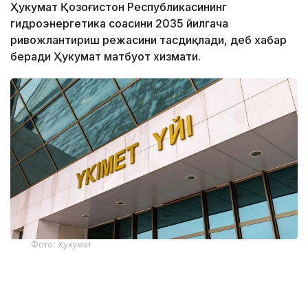
Ҳукумат Қозоғистон Республикасининг
гидроэнергетика соҳасини 2035 йилгача
ривожлантириш режасини тасдиқлади, деб хабар
беради Ҳукумат матбуот хизмати.
Фото: Ҳукумат
Бош вазир Олжас Бектенов тегишли қарорни
имзолади.