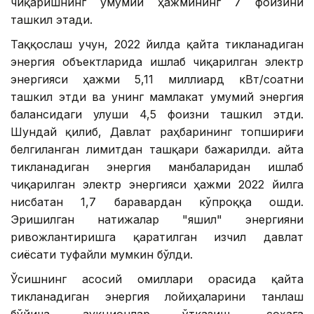
чиқаришнинг умумий ҳажмининг 7 фоизини
ташкил этади.
Таққослаш учун, 2022 йилда қайта тикланадиган
энергия объектларида ишлаб чиқарилган электр
энергияси ҳажми 5,11 миллиард кВт/соатни
ташкил этди ва унинг мамлакат умумий энергия
балансидаги улуши 4,5 фоизни ташкил этди.
Шундай қилиб, Давлат раҳбарининг топшириғи
белгиланган лимитдан ташқари бажарилди. Қайта
тикланадиган энергия манбаларидан ишлаб
чиқарилган электр энергияси ҳажми 2022 йилга
нисбатан 1,7 баравардан кўпроққа ошди.
Эришилган натижалар "яшил" энергияни
ривожлантиришга қаратилган изчил давлат
сиёсати туфайли мумкин бўлди.
Ўсишнинг асосий омиллари орасида қайта
тикланадиган энергия лойиҳаларини танлаш
бўйича аукционлар ўтказиш, соҳага