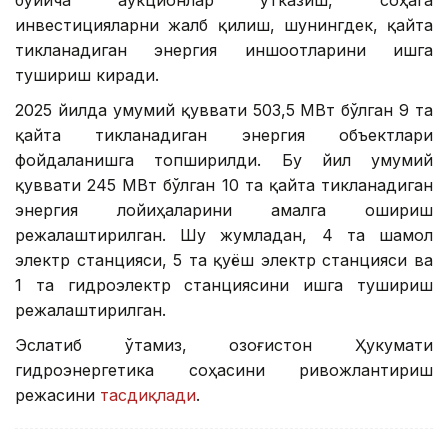
инвестицияларни жалб қилиш, шунингдек, қайта
тикланадиган энергия иншоотларини ишга
тушириш киради.
2025 йилда умумий қуввати 503,5 МВт бўлган 9 та
қайта тикланадиган энергия объектлари
фойдаланишга топширилди. Бу йил умумий
қуввати 245 МВт бўлган 10 та қайта тикланадиган
энергия лойиҳаларини амалга ошириш
режалаштирилган. Шу жумладан, 4 та шамол
электр станцияси, 5 та қуёш электр станцияси ва
1 та гидроэлектр станциясини ишга тушириш
режалаштирилган.
Эслатиб ўтамиз, Қозоғистон Ҳукумати
гидроэнергетика соҳасини ривожлантириш
режасини
тасдиқлади
.