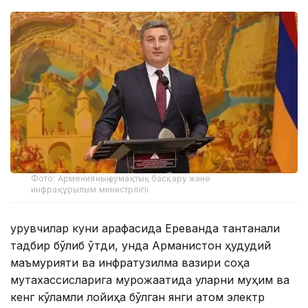
Фото: Арменияның аумақтық басқару және
инфрақұрылым министрлігіі
Қурувчилар куни арафасида Ереванда тантанали
тадбир бўлиб ўтди, унда Арманистон ҳудудий
маъмурияти ва инфратузилма вазири соҳа
мутахассисларига мурожаатида уларни муҳим ва
кенг кўламли лойиҳа бўлган янги атом электр