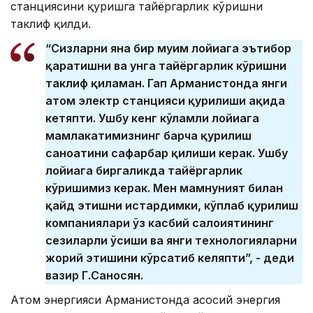
станциясини қуришга тайёргарлик кўришни
таклиф қилди.
“Сизларни яна бир муҳим лойиҳага эътибор
қаратишни ва унга тайёргарлик кўришни
таклиф қиламан. Гап Арманистонда янги
атом электр станцияси қурилиши ҳақида
кетяпти. Ушбу кенг кўламли лойиҳага
мамлакатимизнинг барча қурилиш
саноатини сафарбар қилиши керак. Ушбу
лойиҳага биргаликда тайёргарлик
кўришимиз керак. Мен мамнуният билан
қайд этишни истардимки, кўплаб қурилиш
компаниялари ўз касбий салоҳиятининг
сезиларли ўсиши ва янги технологияларни
жорий этишини кўрсатиб келяпти”, - деди
вазир Г.Саносян.
Атом энергияси Арманистонда асосий энергия