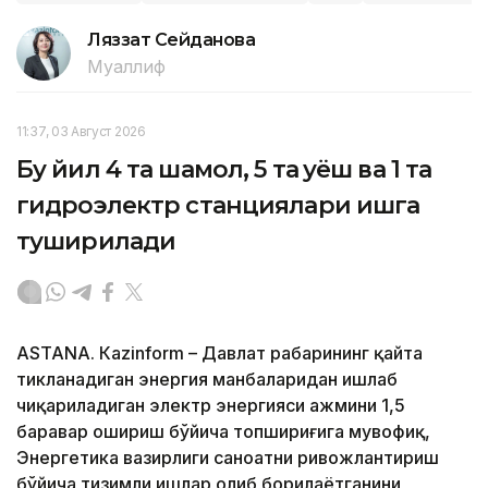
Ляззат Сейданова
Муаллиф
11:37, 03 Август 2026
Бу йил 4 та шамол, 5 та қуёш ва 1 та
гидроэлектр станциялари ишга
туширилади
ASTANА. Кazinform – Давлат раҳбарининг қайта
тикланадиган энергия манбаларидан ишлаб
чиқариладиган электр энергияси ҳажмини 1,5
баравар ошириш бўйича топшириғига мувофиқ,
Энергетика вазирлиги саноатни ривожлантириш
бўйича тизимли ишлар олиб борилаётганини