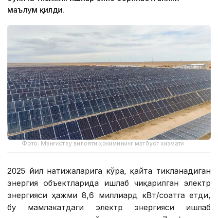
маълум қилди.
Фото: Манғистау вилояти ҳокимининг матбуот хизмати
2025 йил натижаларига кўра, қайта тикланадиган
энергия объектларида ишлаб чиқарилган электр
энергияси ҳажми 8,6 миллиард кВт/соатга етди,
бу мамлакатдаги электр энергияси ишлаб