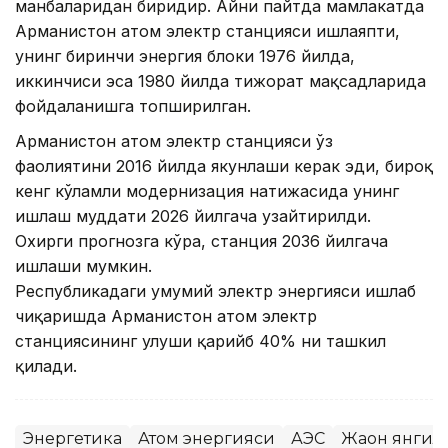
манбаларидан биридир. Айни пайтда мамлакатда
Арманистон атом электр станцияси ишлаяпти,
унинг биринчи энергия блоки 1976 йилда,
иккинчиси эса 1980 йилда тижорат мақсадларида
фойдаланишга топширилган.
Арманистон атом электр станцияси ўз
фаолиятини 2016 йилда якунлаши керак эди, бироқ
кенг кўламли модернизация натижасида унинг
ишлаш муддати 2026 йилгача узайтирилди.
Охирги прогнозга кўра, станция 2036 йилгача
ишлаши мумкин.
Республикадаги умумий электр энергияси ишлаб
чиқаришда Арманистон атом электр
станциясининг улуши қарийб 40% ни ташкил
қилади.
Энергетика
Атом энергияси
АЭС
Жаҳон янги