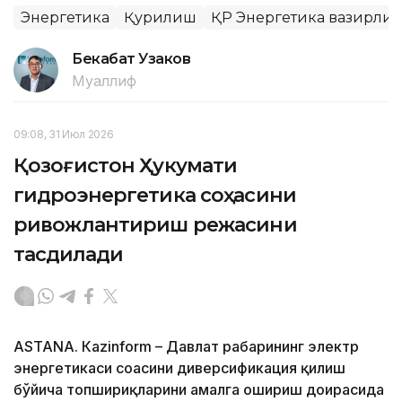
Энергетика
Қурилиш
ҚР Энергетика вазирли
Бекабат Узаков
Муаллиф
09:08, 31 Июл 2026
Қозоғистон Ҳукумати
гидроэнергетика соҳасини
ривожлантириш режасини
тасдиқлади
ASTANА. Кazinform – Давлат раҳбарининг электр
энергетикаси соҳасини диверсификация қилиш
бўйича топшириқларини амалга ошириш доирасида