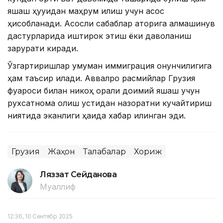
яшаш ҳуқуқидан маҳрум қилиш учун асос
ҳисобланади. Асосли сабаблар қаторига алмашинув
дастурларида иштирок этиш ёки даволаниш
зарурати киради.
Ўзгартиришлар умуман иммиграция қонунчилигига
ҳам таъсир қилади. Аввалроқ расмийлар Грузия
фуқароси билан никоҳ орқали доимий яшаш учун
рухсатнома олиш устидан назоратни кучайтириш
ниятида эканлиги ҳақида хабар қилинган эди.
Грузия
Жаҳон
Талабалар
Хориж
Ляззат Сейданова
Муаллиф
12:36, 10 Сентябр 2025