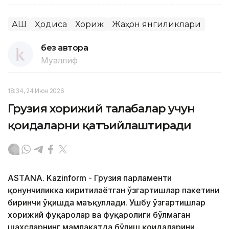
АҚШ
Ҳодиса
Хориж
Жаҳон янгиликлари
без автора
Муаллиф
18:34, 24 Июн 2026
Грузия хорижий талабалар учун
қоидаларни қатъийлаштиради
ASTANA. Kazinform - Грузия парламенти
қонунчиликка киритилаётган ўзгартишлар пакетини
биринчи ўқишда маъқуллади. Ушбу ўзгартишлар
хорижий фуқаролар ва фуқаролиги бўлмаган
шахсларнинг мамлакатда бўлиш қоидаларини