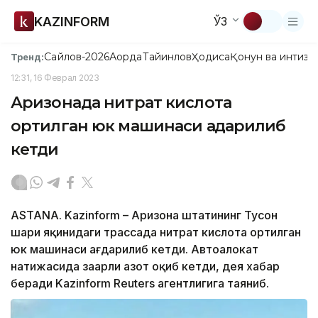
KAZINFORM
ЎЗ
Сайлов-2026
Ақорда
Тайинлов
Ҳодиса
Қонун ва интизо
Тренд:
12:31, 16 Феврал 2023
Аризонада нитрат кислота
ортилган юк машинаси ағдарилиб
кетди
ASTANA. Kazinform – Аризона штатининг Тусон
шаҳри яқинидаги трассада нитрат кислота ортилган
юк машинаси ағдарилиб кетди. Автоҳалокат
натижасида заҳарли азот оқиб кетди, дея хабар
беради Kazinform Reuters агентлигига таяниб.