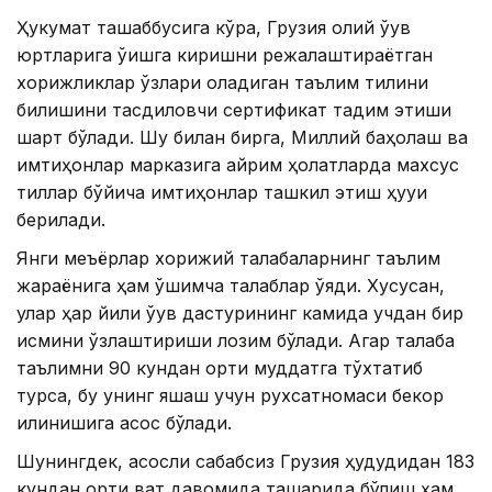
Ҳукумат ташаббусига кўра, Грузия олий ўқув
юртларига ўқишга киришни режалаштираётган
хорижликлар ўзлари оладиган таълим тилини
билишини тасдиқловчи сертификат тақдим этиши
шарт бўлади. Шу билан бирга, Миллий баҳолаш ва
имтиҳонлар марказига айрим ҳолатларда махсус
тиллар бўйича имтиҳонлар ташкил этиш ҳуқуқи
берилади.
Янги меъёрлар хорижий талабаларнинг таълим
жараёнига ҳам қўшимча талаблар қўяди. Хусусан,
улар ҳар йили ўқув дастурининг камида учдан бир
қисмини ўзлаштириши лозим бўлади. Агар талаба
таълимни 90 кундан ортиқ муддатга тўхтатиб
турса, бу унинг яшаш учун рухсатномаси бекор
қилинишига асос бўлади.
Шунингдек, асосли сабабсиз Грузия ҳудудидан 183
кундан ортиқ вақт давомида ташқарида бўлиш ҳам