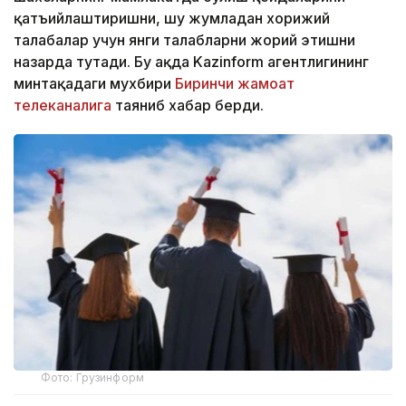
қатъийлаштиришни, шу жумладан хорижий
талабалар учун янги талабларни жорий этишни
назарда тутади. Бу ҳақда Kazinform агентлигининг
минтақадаги мухбири
Биринчи жамоат
телеканалига
таяниб хабар берди.
Фото: Грузинформ