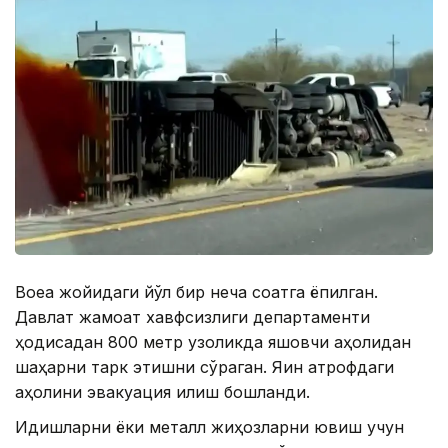
Воқеа жойидаги йўл бир неча соатга ёпилган.
Давлат жамоат хавфсизлиги департаменти
ҳодисадан 800 метр узоқликда яшовчи аҳолидан
шаҳарни тарк этишни сўраган. Яқин атрофдаги
аҳолини эвакуация қилиш бошланди.
Идишларни ёки металл жиҳозларни ювиш учун