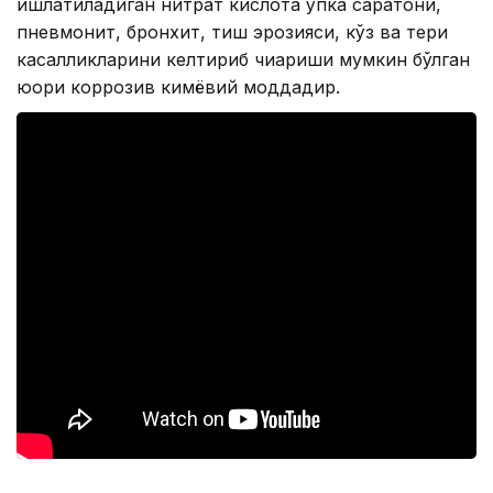
ишлатиладиган нитрат кислота ўпка саратони,
пневмонит, бронхит, тиш эрозияси, кўз ва тери
касалликларини келтириб чиқариши мумкин бўлган
юқори коррозив кимёвий моддадир.