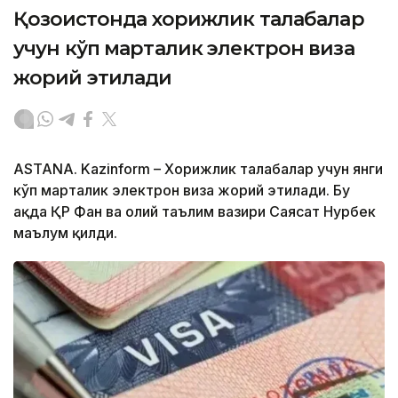
Қозоғистонда хорижлик талабалар
учун кўп марталик электрон виза
жорий этилади
ASTANA. Kazinform – Хорижлик талабалар учун янги
кўп марталик электрон виза жорий этилади. Бу
ҳақда ҚР Фан ва олий таълим вазири Саясат Нурбек
маълум қилди.