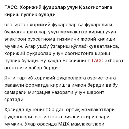
ТАСС: Хорижий фуқаролар учун Қозоғистонга
кириш пуллик бўлади
Қозоғистон хорижий фуқаролар ва фуқаролиги
бўлмаган шахслар учун мамлакатга кириш учун
электрон рухсатнома тизимини жорий қилиши
мумкин. Агар ушбу ўзгариш қўллаб-қувватланса,
хорижий фуқаролар учун Қозоғистонга кириш
пуллик бўлади. Бу ҳақда Россиянинг
ТАСС
ахборот
агентлиги хабар берди.
Янги тартиб хорижий фуқароларга Қозоғистонга
рақамли форматда киришга имкон беради ва бу
самарали миграция назорати учун шароит
яратади.
Ҳозирда дунёнинг 50 дан ортиқ мамлакатлари
фуқаролари Қозоғистонга визасиз киришлари
мумкин. Улар орасида МДҲ мамлакатлари