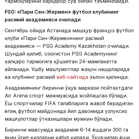
тармоқларини барқарор сув билан таъминлайди.
PSG: «Пари Сен-Жермен» футбол клубининг
расмий академияси очилади
Сентябрь ойида Астанада машҳур француз футбол
клуби «Пари Сен-Жермен»нинг расмий
академияси — PSG Academy Kazakhstan очилади.
Шундай қилиб, Қозоғистон PSG Academyнинг
халқаро тармоғига қўшилган 24-мамлакатга
айланади. Ушбу маълумотлар жаҳон нашрларида
ва клубнинг расмий
веб-сайтида
эълон қилинди.
Академиянинг биринчи ўқув маркази пойтахтдаги
Air Arena спорт мажмуасида жойлашган бўлади.
Ёш спортчилар FIFA талабларига жавоб берадиган
ёпиқ футбол майдонида йил давомида узлуксиз
машғулотлар ўтказишлари мумкин бўлади.
Биринчи мавсумда академия 6-14 ёшдаги 300 га
яқин ўғил-қизларни қабул қилади. Ўқувчилар ёши