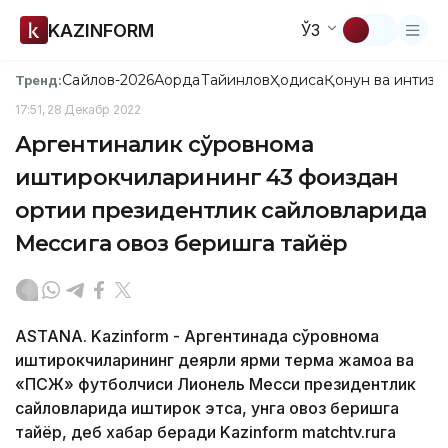
KAZINFORM
ЎЗ
Сайлов-2026
Ақорда
Тайинлов
Ҳодиса
Қонун ва интизо
Тренд:
17:51, 28 Декабр 2022
Аргентиналик сўровнома
иштирокчиларининг 43 фоиздан
ортиғи президентлик сайловларида
Мессига овоз беришга тайёр
ASTANА. Kazinform - Аргентинада сўровнома
иштирокчиларининг деярли ярми терма жамоа ва
«ПСЖ» футболчиси Лионель Месси президентлик
сайловларида иштирок этса, унга овоз беришга
тайёр, деб хабар беради Kazinform matchtv.ruга