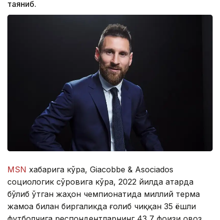
таяниб.
МSN
хабарига кўра, Giacobbe & Asociados
социологик сўровига кўра, 2022 йилда Қатарда
бўлиб ўтган жаҳон чемпионатида миллий терма
жамоа билан биргаликда ғолиб чиққан 35 ёшли
футболчига респондентларнинг 43,7 фоизи овоз