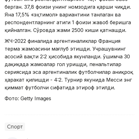
берган. 37,8 фоизи унинг номзодига қарши чиқди.
Яна 17,5% «эҳтимол» вариантини танлаган ва
респондентларнинг атиги 1 фоизи жавоб беришга
қийналган. Сўровда жами 2500 киши қатнашди.
ЖЧ-2022 финалида аргентиналиклар Франция
терма жамоасини мағлуб этишди. Учрашувнинг
асосий вақти 2:2 ҳисобида якунланди. Қўшимча 30
дақиқада жамоалар гол уришди, пенальтилар
сериясида эса аргентиналик футболчилар аниқроқ
ҳаракат қилишди - 4:2. Турнир якунида Месси энг
қиммат футболчи сифатида этироф этилди.
Фото: Getty Images
Спорт