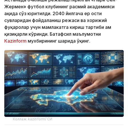
Жермен» футбол клубининг расмий академияси
ҳақида сўз юритилди. 2040 йилгача ер ости
сувларидан фойдаланиш режаси ва хорижий
фуқаролар учун мамлакатга кириш тартиби ҳам
қизиқарли кўринди. Батафсил маълумотни
Кazinform
мухбирининг шарҳида ўқинг.
Коллаж: kazinform/ СИ