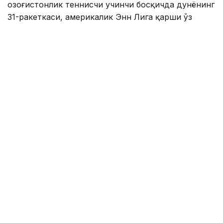
Қозоғистонлик теннисчи учинчи босқичда дунёнинг
31-ракеткаси, америкалик Энн Лига қарши ўз
маҳоратини намойиш этди.
Бу икки спортчи ўртасидаги биринчи учрашув
эди.
Биринчи сетда Елена дарҳол 2:0, 4:1 ҳисобида
олдинга чиқиб олди. Кейин америкалик теннисчи
ҳисобни қисқартирди, аммо Рибакина ўз
мақсадига эришди — 6:2.
Иккинчи сетда ҳисоб 4:3 бўлганида Ли брейк
қилишга муваффақ бўлди — 5:3. Бироқ, Елена
кетма-кет тўртта геймда ғалаба қозонди — 7:5.
1 соат 28 дақиқа давом этган ўйинда Рибакина 6
та брейк-пойнтдан 5 тасини ва 2 та эйсни қўлга
киритди. Ли 2 та брейк (4 та брейк-пойнт) билан
чекланган эди.