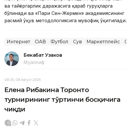
ва тайёргарлик даражасига қараб гуруҳларга
бўлинади ва «Пари Сен-Жермен» академиясининг
расмий ўқув методологиясига мувофиқ ўқитилади.
Интернет
ОАВ
Футбол
Сув
Маркетплейс
Сп
Бекабат Узаков
Муаллиф
08:35, 08 Август 2026
Елена Рибакина Торонто
турнирининг тўртинчи босқичига
чиқди