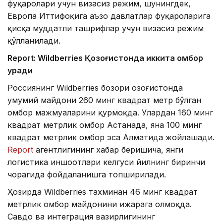
фуқаролари учун визасиз режим, шунингдек,
Европа Иттифоқига аъзо давлатлар фуқароларига
қисқа муддатли ташрифлар учун визасиз режим
қўлланилади.
Report: Wildberries Қозоғистонда иккита омбор
қуради
Россиянинг Wildberries бозори Қозоғистонда
умумий майдони 260 минг квадрат метр бўлган
омбор мажмуаларини қурмоқда. Улардан 160 минг
квадрат метрлик омбор Астанада, яна 100 минг
квадрат метрлик омбор эса Алматида жойлашади.
Report
агентлигининг хабар беришича, янги
логистика иншоотлари келгуси йилнинг биринчи
чорагида фойдаланишга топширилади.
Ҳозирда Wildberries тахминан 46 минг квадрат
метрлик омбор майдонини ижарага олмоқда.
Савдо ва интеграция вазирлигининг