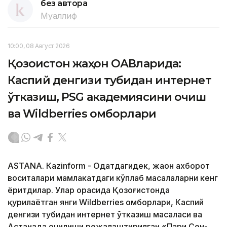
без автора
Муаллиф
10:00, 08 Август 2026
Қозоғистон жаҳон ОАВларида:
Каспий денгизи тубидан интернет
ўтказиш, PSG академиясини очиш
ва Wildberries омборлари
ASTANА. Кazinform - Одатдагидек, жаҳон ахборот
воситалари мамлакатдаги кўплаб масалаларни кенг
ёритдилар. Улар орасида Қозоғистонда
қурилаётган янги Wildberries омборлари, Каспий
денгизи тубидан интернет ўтказиш масаласи ва
Астанада очилиши режалаштирилган «Пари Сен-