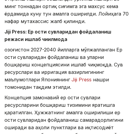
минг тоннадан ортиқ сиғимга эга махсус кема
ёрдамида куну тун амалга оширилди. Лойиҳага 70
нафар мутахассис жалб қилинди.
Jiji Press: Ер ости сувларидан фойдаланиш
режаси ишлаб чиқилмоқда
Қозоғистон 2027-2040 йилларга мўлжалланган Ер
ости сувларидан фойдаланиш ва уларни
бошқариш концепциясини ишлаб чиқмоқда. Сув
ресурслари ва ирригация вазирлигининг
маълумотлари Япониянинг
Jiji Press
нашри
томонидан тақдим этилди.
Концепция замонавий ер ости сувлари
ресурсларини бошқариш тизимини яратишга
қаратилган. Ҳужжатнинг амалга оширилиши ер
ости сувларидан фойдаланиш самарадорлигини
оширади ва аҳоли пунктлари ва иқтисодиёт