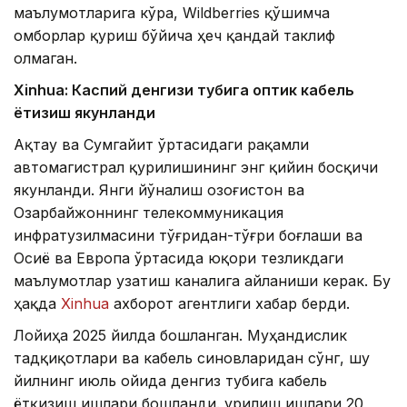
маълумотларига кўра, Wildberries қўшимча
омборлар қуриш бўйича ҳеч қандай таклиф
олмаган.
Xinhuа: Каспий денгизи тубига оптик кабель
ётқизиш якунланди
Ақтау ва Сумгайит ўртасидаги рақамли
автомагистрал қурилишининг энг қийин босқичи
якунланди. Янги йўналиш Қозоғистон ва
Озарбайжоннинг телекоммуникация
инфратузилмасини тўғридан-тўғри боғлаши ва
Осиё ва Европа ўртасида юқори тезликдаги
маълумотлар узатиш каналига айланиши керак. Бу
ҳақда
Xinhua
ахборот агентлиги хабар берди.
Лойиҳа 2025 йилда бошланган. Муҳандислик
тадқиқотлари ва кабель синовларидан сўнг, шу
йилнинг июль ойида денгиз тубига кабель
ётқизиш ишлари бошланди. Қурилиш ишлари 20