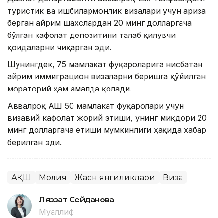
туристик ва ишбилармонлик визалари учун ариза
берган айрим шахслардан 20 минг долларгача
бўлган кафолат депозитини талаб қилувчи
қоидаларни чиқарган эди.
Шунингдек, 75 мамлакат фуқароларига нисбатан
айрим иммиграцион визаларни беришга қўйилган
мораторий ҳам амалда қолади.
Аввалроқ АҚШ 50 мамлакат фуқаролари учун
визавий кафолат жорий этиши, унинг миқдори 20
минг долларгача етиши мумкинлиги ҳақида хабар
берилган эди.
АҚШ
Молия
Жаҳон янгиликлари
Виза
Ляззат Сейданова
Муаллиф