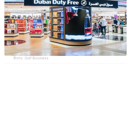
Фото: Gulf Business
Crypto.com Pay хизмати орқали криптовалюта
билан харидлар учун тўлов қилиш имконияти
Дубай халқаро аэропорти (DXB) ва Ал-Мактум
аэропортида (AMIA) ишга туширилди.
Дубай ҳукумати матбуот хизмати
Dubai Media
Office
маълум қилишича, янги тўлов имконияти
ҳам жисмоний дўконларда, ҳам интернет орқали
буюртма расмийлаштиришда мавжуд. Тўлов