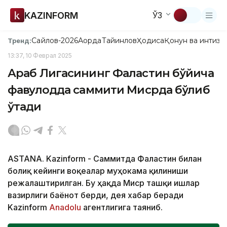
KAZINFORM
ЎЗ
Сайлов-2026
Ақорда
Тайинлов
Ҳодиса
Қонун ва интизо
Тренд:
13:37, 10 Феврал 2025
Араб Лигасининг Фаластин бўйича
фавқулодда саммити Мисрда бўлиб
ўтади
ASTANA. Kazinform - Саммитда Фаластин билан
боғлиқ кейинги воқеалар муҳокама қилиниши
режалаштирилган. Бу ҳақда Миср ташқи ишлар
вазирлиги баёнот берди, дея хабар беради
Kazinform
Anadolu
агентлигига таяниб.