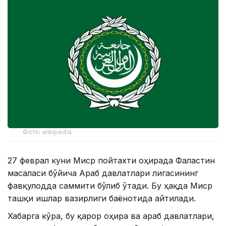
Фото: wikipedia
27 феврал куни Миср пойтахти Қоҳирада Фаластин
масаласи бўйича Араб давлатлари лигасининг
фавқулодда саммити бўлиб ўтади. Бу ҳақда Миср
ташқи ишлар вазирлиги баёнотида айтилади.
Хабарга кўра, бу қарор Қоҳира ва араб давлатлари,