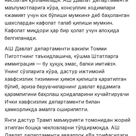
маълумотларига кўра, консуллик ходимлари
«жамият учун юк бўлиши мумкин» деб баҳоланган
шахслардан кафолат талаб қилиши мумкин.
Кафолат миқдори ҳар бир ҳолат учун алоҳида
белгиланади.
АҚШ Давлат департаменти вакили Томми
Пиготтнинг таъкидлашича, «Қўшма Штатларга
иммиграция — бу ҳуқуқ эмас, балки имтиёз».
Унинг сўзларига кўра, дастур ижтимоий
хавфсизлик тизимини ҳимоя қилишга қаратилган
бўлиб, ариза берувчиларнинг давлат ёрдамига
қарамлигини баҳолаш қоидаларини кучайтирувчи
Ички хавфсизлик департаменти билан
ҳамкорликда амалга ошириляпти.
Янги дастур Трамп маъмурияти томонидан жорий
этилган бошқа чекловларни тўлдирмоқда. АҚШ
Давлат департаменти аввалроқ «B» тоифасидаги