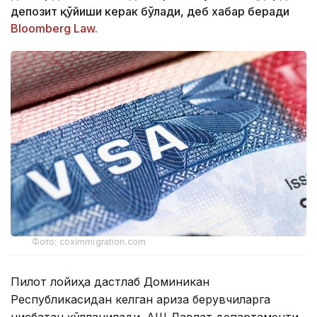
депозит қўйиши керак бўлади, деб хабар беради
Bloomberg Law.
Фото: coximmigration.com
Пилот лойиҳа дастлаб Доминикан
Республикасидан келган ариза берувчиларга
нисбатан қўлланилади. АҚШ Давлат департаменти