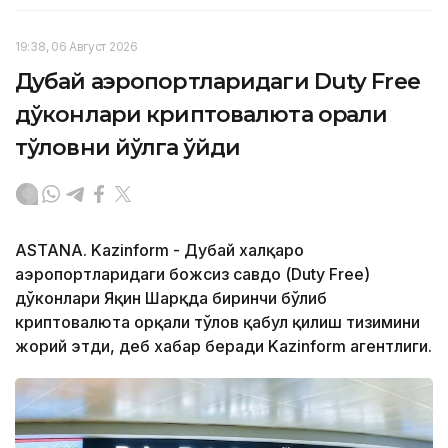
19:38, 06 Август 2026
Дубай аэропортларидаги Duty Free
дўконлари криптовалюта орқали
тўловни йўлга қўйди
ASTANA. Kazinform - Дубай халқаро
аэропортларидаги божсиз савдо (Duty Free)
дўконлари Яқин Шарқда биринчи бўлиб
криптовалюта орқали тўлов қабул қилиш тизимини
жорий этди, деб хабар беради Kazinform агентлиги.