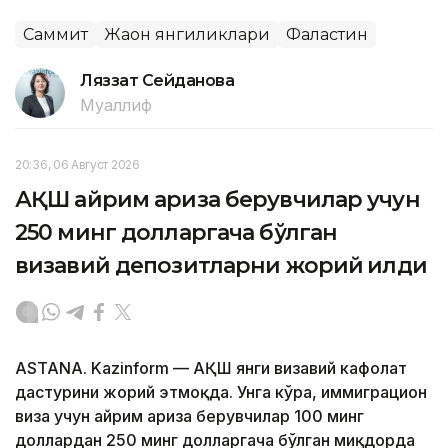
Саммит
Жаҳон янгиликлари
Фаластин
Ляззат Сейданова
Муаллиф
20:36, 06 Август 2026
АҚШ айрим ариза берувчилар учун
250 минг долларгача бўлган
визавий депозитларни жорий қилди
ASTANA. Kazinform — АҚШ янги визавий кафолат
дастурини жорий этмоқда. Унга кўра, иммиграцион
виза учун айрим ариза берувчилар 100 минг
доллардан 250 минг долларгача бўлган миқдорда