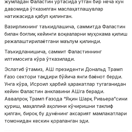
жумладан Фаластин ўртасида ўтган бир неча кун
давомида ўтказилган маслаҳатлашувлар
натижасида қабул қилинган.
Вазирликнинг таъкидлашича, саммитда Фаластин
билан боғлиқ кейинги воқеаларни муҳокама қилиш
режалаштирилаётгани маълум
қилинди
.
Таъкидланишича, саммит Фаластиннинг
илтимосига кўра ўтказилади.
Эслатиб ўтамиз, АҚШ президенти Дональд Трамп
Ғазо сектори тақдири бўйича янги баёнот берди.
Унга кўра, Исроил ҳарбий ҳаракатлар тугаганидан
кейин Фаластин анклавини АҚШга беради.
Аввалроқ Трамп Ғазода “Яқин Шарқ Ривьера”сини
қуриш, маҳаллий аҳолини кўчиришни таклиф
қилган, бироқ бу дунёнинг аксарият мамлакатлари
томонидан кескин қораланган эди.