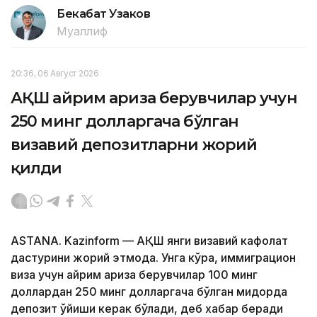
Бекабат Узаков
Муаллиф
20:36, 06 Август 2026
АҚШ айрим ариза берувчилар учун
250 минг долларгача бўлган
визавий депозитларни жорий
қилди
ASTANA. Kazinform — АҚШ янги визавий кафолат
дастурини жорий этмоқда. Унга кўра, иммиграцион
виза учун айрим ариза берувчилар 100 минг
доллардан 250 минг долларгача бўлган миқдорда
депозит қўйиши керак бўлади, деб хабар беради