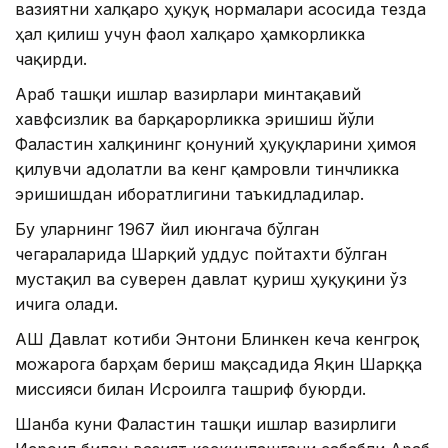
вазиятни халқаро ҳуқуқ нормалари асосида тезда
ҳал қилиш учун фаол халқаро ҳамкорликка
чақирди.
Араб ташқи ишлар вазирлари минтақавий
хавфсизлик ва барқарорликка эришиш йўли
Фаластин халқининг қонуний ҳуқуқларини ҳимоя
қилувчи адолатли ва кенг қамровли тинчликка
эришишдан иборатлигини таъкидладилар.
Бу уларнинг 1967 йил июнгача бўлган
чегараларида Шарқий Қуддус пойтахти бўлган
мустақил ва суверен давлат қуриш ҳуқуқини ўз
ичига олади.
АҚШ Давлат котиби Энтони Блинкен кеча кенгроқ
можарога барҳам бериш мақсадида Яқин Шарққа
миссияси билан Исроилга ташриф буюрди.
Шанба куни Фаластин ташқи ишлар вазирлиги