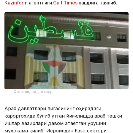
Kazinform
агентлиги
Gulf Times
нашрига таяниб.
Фото: видеодан кадр
Араб давлатлари лигасининг Қоҳирадаги
қароргоҳида бўлиб ўтган йиғилишда араб ташқи
ишлар вазирлари давом этаётган урушни
муҳокама қилиб, Исроилдан Ғазо сектори