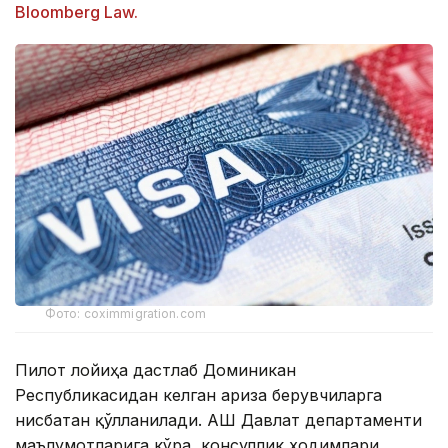
Bloomberg Law.
Фото: coximmigration.com
Пилот лойиҳа дастлаб Доминикан
Республикасидан келган ариза берувчиларга
нисбатан қўлланилади. АҚШ Давлат департаменти
маълумотларига кўра, консуллик ходимлари