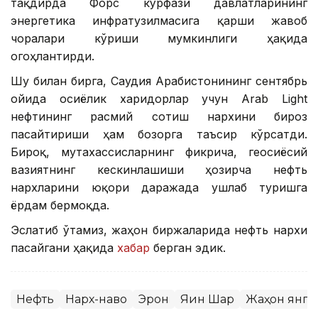
тақдирда Форс кўрфази давлатларининг
энергетика инфратузилмасига қарши жавоб
чоралари кўриши мумкинлиги ҳақида
огоҳлантирди.
Шу билан бирга, Саудия Арабистонининг сентябрь
ойида осиёлик харидорлар учун Arab Light
нефтининг расмий сотиш нархини бироз
пасайтириши ҳам бозорга таъсир кўрсатди.
Бироқ, мутахассисларнинг фикрича, геосиёсий
вазиятнинг кескинлашиши ҳозирча нефть
нархларини юқори даражада ушлаб туришга
ёрдам бермоқда.
Эслатиб ўтамиз, жаҳон биржаларида нефть нархи
пасайгани ҳақида
хабар
берган эдик.
Нефть
Нарх-наво
Эрон
Яқин Шарқ
Жаҳон янг