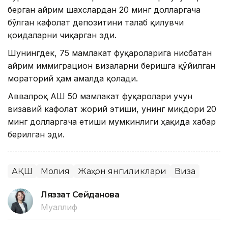
берган айрим шахслардан 20 минг долларгача
бўлган кафолат депозитини талаб қилувчи
қоидаларни чиқарган эди.
Шунингдек, 75 мамлакат фуқароларига нисбатан
айрим иммиграцион визаларни беришга қўйилган
мораторий ҳам амалда қолади.
Аввалроқ АҚШ 50 мамлакат фуқаролари учун
визавий кафолат жорий этиши, унинг миқдори 20
минг долларгача етиши мумкинлиги ҳақида хабар
берилган эди.
АҚШ
Молия
Жаҳон янгиликлари
Виза
Ляззат Сейданова
Муаллиф