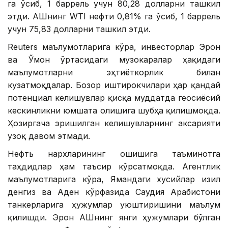
га ўсиб, 1 баррель учун 80,28 долларни ташкил
этди. АҚШнинг WTI нефти 0,81% га ўсиб, 1 баррель
учун 75,83 долларни ташкил этди.
Reuters маълумотларига кўра, инвесторлар Эрон
ва Ўмон ўртасидаги музокаралар ҳақидаги
маълумотларни эҳтиёткорлик билан
кузатмоқдалар. Бозор иштирокчилари ҳар қандай
потенциал келишувлар қисқа муддатда геосиёсий
кескинликни юмшата олишига шубҳа қилишмоқда.
Ҳозиргача эришилган келишувларнинг аксарияти
узоқ давом этмади.
Нефть нархларининг ошишига таъминотга
таҳдидлар ҳам таъсир кўрсатмоқда. Агентлик
маълумотларига кўра, Ямандаги хусийлар Қизил
денгиз ва Аден кўрфазида Саудия Арабистони
танкерларига ҳужумлар уюштиришини маълум
қилишди. Эрон АҚШнинг янги ҳужумлари бўлган