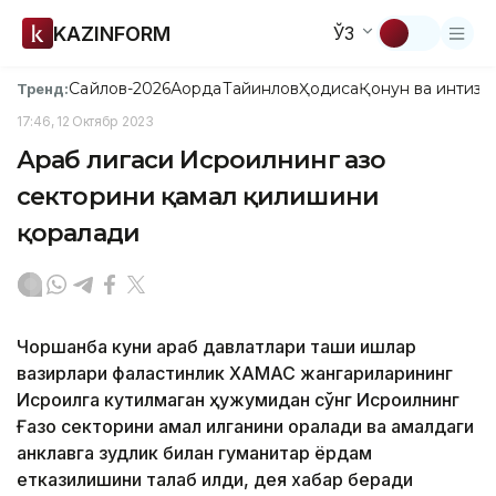
KAZINFORM
ЎЗ
Сайлов-2026
Ақорда
Тайинлов
Ҳодиса
Қонун ва интизо
Тренд:
17:46, 12 Октябр 2023
Араб лигаси Исроилнинг Ғазо
секторини қамал қилишини
қоралади
Чоршанба куни араб давлатлари ташқи ишлар
вазирлари фаластинлик ХАМАС жангариларининг
Исроилга кутилмаган ҳужумидан сўнг Исроилнинг
Ғазо секторини қамал қилганини қоралади ва қамалдаги
анклавга зудлик билан гуманитар ёрдам
етказилишини талаб қилди, дея хабар беради