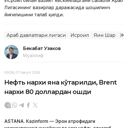
Исроил билан вазият кескинлашгани сабабли Араб
Лигасининг вазирлар даражасида шошилинч
йиғилишини талаб қилди.
Араб давлатлари лигаси
Исроил
Яқин Шарқ
Жа
Бекабат Узаков
Муаллиф
09:08, 07 Август 2026
Нефть нархи яна кўтарилди, Brent
нархи 80 доллардан ошди
ASTANА. Кazinform — Эрон атрофидаги