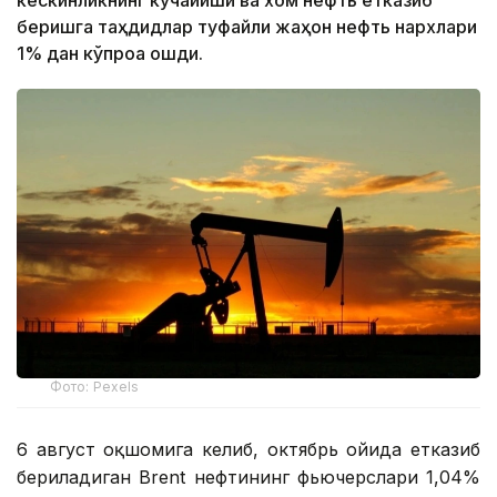
кескинликнинг кучайиши ва хом нефть етказиб
беришга таҳдидлар туфайли жаҳон нефть нархлари
1% дан кўпроққа ошди.
Фото: Pexels
6 август оқшомига келиб, октябрь ойида етказиб
бериладиган Brent нефтининг фьючерслари 1,04%