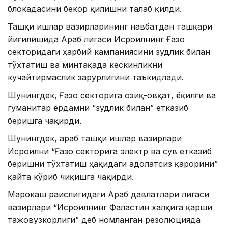
блокадасини бекор қилишни талаб қилди.
Ташқи ишлар вазирларининг навбатдан ташқари
йиғилишида Араб лигаси Исроилнинг Ғазо
секторидаги ҳарбий кампаниясини зудлик билан
тўхтатиш ва минтақада кескинликни
кучайтирмаслик зарурлигини таъкидлади.
Шунингдек, Ғазо секторига озиқ-овқат, ёқилғи ва
гуманитар ёрдамни “зудлик билан” етказиб
беришга чақирди.
Шунингдек, араб ташқи ишлар вазирлари
Исроилни “Ғазо секторига электр ва сув етказиб
беришни тўхтатиш ҳақидаги адолатсиз қарорини”
қайта кўриб чиқишга чақирди.
Марокаш раислигидаги Араб давлатлари лигаси
вазирлари “Исроилнинг Фаластин халқига қарши
тажовузкорлиги” деб номланган резолюцияда