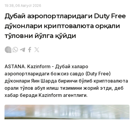
19:38, 06 Август 2026
Дубай аэропортларидаги Duty Free
дўконлари криптовалюта орқали
тўловни йўлга қўйди
ASTANA. Kazinform - Дубай халқаро
аэропортларидаги божсиз савдо (Duty Free)
дўконлари Яқин Шарқда биринчи бўлиб криптовалюта
орқали тўлов қабул қилиш тизимини жорий этди, деб
хабар беради Kazinform агентлиги.