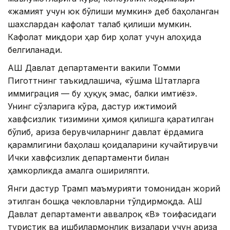
«жамият учун юк бўлиши мумкин» деб баҳоланган
шахслардан кафолат талаб қилиши мумкин.
Кафолат миқдори ҳар бир ҳолат учун алоҳида
белгиланади.
АҚШ Давлат департаменти вакили Томми
Пиготтнинг таъкидлашича, «Қўшма Штатларга
иммиграция — бу ҳуқуқ эмас, балки имтиёз».
Унинг сўзларига кўра, дастур ижтимоий
хавфсизлик тизимини ҳимоя қилишга қаратилган
бўлиб, ариза берувчиларнинг давлат ёрдамига
қарамлигини баҳолаш қоидаларини кучайтирувчи
Ички хавфсизлик департаменти билан
ҳамкорликда амалга ошириляпти.
Янги дастур Трамп маъмурияти томонидан жорий
этилган бошқа чекловларни тўлдирмоқда. АҚШ
Давлат департаменти аввалроқ «B» тоифасидаги
туристик ва ишбилармонлик визалари учун ариза