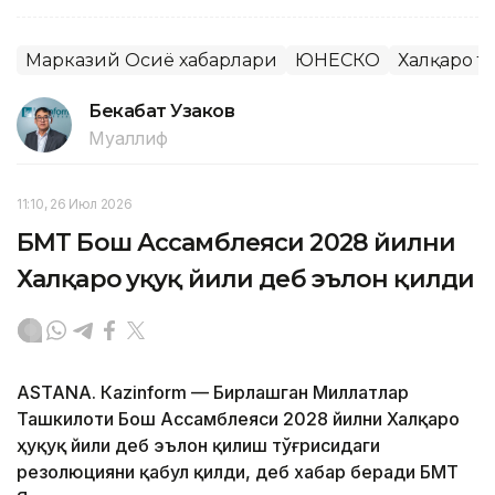
Марказий Осиё хабарлари
ЮНЕСКО
Халқаро т
Бекабат Узаков
Муаллиф
11:10, 26 Июл 2026
БМТ Бош Ассамблеяси 2028 йилни
Халқаро ҳуқуқ йили деб эълон қилди
ASTANА. Кazinform — Бирлашган Миллатлар
Ташкилоти Бош Ассамблеяси 2028 йилни Халқаро
ҳуқуқ йили деб эълон қилиш тўғрисидаги
резолюцияни қабул қилди, деб хабар беради БМТ