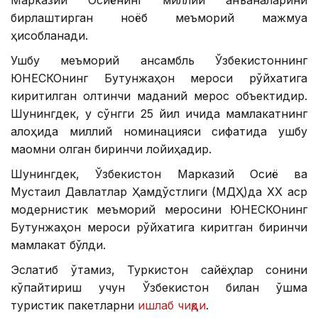
бирлаштирган ноёб меъморий мажмуа
ҳисобланади.
Ушбу меъморий ансамбль Ўзбекистоннинг
ЮНEСКОнинг Бутунжаҳон мероси рўйхатига
киритилган олтинчи маданий мерос объектидир.
Шунингдек, у сўнгги 25 йил ичида мамлакатнинг
алоҳида миллий номинацияси сифатида ушбу
мақомни олган биринчи лойиҳадир.
Шунингдек, Ўзбекистон Марказий Осиё ва
Мустақил Давлатлар Ҳамдўстлиги (МДҲ)да ХХ аср
модернистик меъморий меросини ЮНEСКОнинг
Бутунжаҳон мероси рўйхатига киритган биринчи
мамлакат бўлди.
Эслатиб ўтамиз, Туркистон сайёҳлар сонини
кўпайтириш учун Ўзбекистон билан қўшма
туристик пакетларни
ишлаб чиқди
.