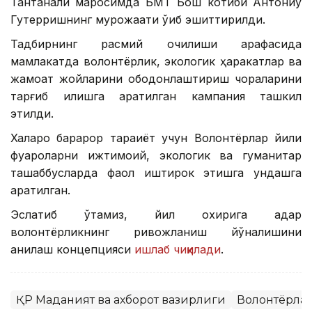
Тантанали маросимда БМТ Бош котиби Антониу
Гутерришнинг мурожаати ўқиб эшиттирилди.
Тадбирнинг расмий очилиши арафасида
мамлакатда волонтёрлик, экологик ҳаракатлар ва
жамоат жойларини ободонлаштириш чораларини
тарғиб қилишга қаратилган кампания ташкил
этилди.
Халқаро барқарор тараққиёт учун Волонтёрлар йили
фуқароларни ижтимоий, экологик ва гуманитар
ташаббусларда фаол иштирок этишга ундашга
қаратилган.
Эслатиб ўтамиз, йил охирига қадар
волонтёрликнинг ривожланиш йўналишини
аниқлаш концепцияси
ишлаб чиқилади
.
ҚР Маданият ва ахборот вазирлиги
Волонтёрла