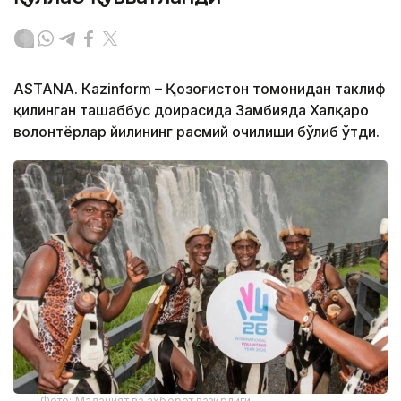
ASTANA. Кazinform – Қозоғистон томонидан таклиф
қилинган ташаббус доирасида Замбияда Халқаро
волонтёрлар йилининг расмий очилиши бўлиб ўтди.
Фото: Маданият ва ахборот вазирлиги