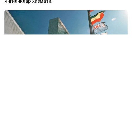
Янгиликлар хизмати.
Фото: БМТ/ Ю. Нагата
Қарорда халқаро ҳуқуққа ҳурмат ва риоя қилиш
замонавий халқаро тизимнинг самарадорлиги,
олдиндан айтиб бўладиганлиги ва қонунийлигининг
асосий шартларидан бири эканлиги таъкидланган.
Шу муносабат билан БМТга аъзо давлатлар,