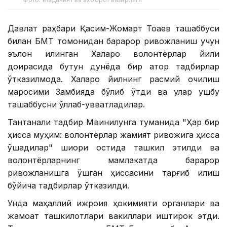
Давлат раҳбари Қасим-Жомарт Тоқаев ташаббуси
билан БМТ томонидан барқарор ривожланиш учун
эълон қилинган Халқаро волонтёрлар йили
доирасида бутун дунёда бир қатор тадбирлар
ўтказилмоқда. Халқаро йилнинг расмий очилиш
маросими Замбияда бўлиб ўтди ва улар ушбу
ташаббусни қўллаб-қувватладилар.
Тантанали тадбир Мвинилунга туманида "Ҳар бир
ҳисса муҳим: волонтёрлар жамият ривожига ҳисса
қўшадилар" шиори остида ташкил этилди ва
волонтёрларнинг мамлакатда барқарор
ривожланишга қўшган ҳиссасини тарғиб қилиш
бўйича тадбирлар ўтказилди.
Унда маҳаллий ижроия ҳокимияти органлари ва
жамоат ташкилотлари вакиллари иштирок этди.