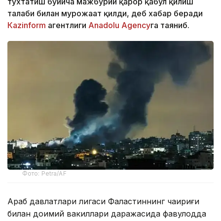
тўхтатиш бўйича мажбурий қарор қабул қилиш
талаби билан мурожаат қилди, деб хабар беради
Каzinform
агентлиги
Anadolu Agency
га таяниб.
Фото: Petra/AF
Араб давлатлари лигаси Фаластиннинг чақириғи
билан доимий вакиллари даражасида фавқулодда