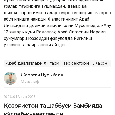
ғоялар таъсирига тушмасдан, даъво ва
шикоятларни имкон қадар тезроқ текшириш ва қарор
қабул қилишга чақирди. Фаластиннинг Араб
Лигасидаги доимий вакили, элчи Муҳеннед ал-Ақлуқ
17 январь куни Рамаллаҳ Араб Лигасини Исроил
ҳужумлари юзасидан фавқулодда йиғилиш
ўтказишга чақирганини айтди.
Араб давлатлари лигаси
Ғазо сектори
Жаҳон
И
Жарасқан Нұрыбаев
Муаллиф
10:36, 04 Август 2026
Қозоғистон ташаббуси Замбияда
қўллаб-қувватланди