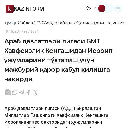
KAZINFORM
ЎЗ
Сайлов-2026
Ақорда
Тайинлов
Ҳодиса
Қонун ва интизо
Тренд:
18:48, 23 Январ 2024
Араб давлатлари лигаси БМТ
Хавфсизлик Кенгашидан Исроил
ҳужумларини тўхтатиш учун
мажбурий қарор қабул қилишга
чақирди
Араб давлатлари лигаси (АДЛ) Бирлашган
Миллатлар Ташкилоти Хавфсизлик Кенгашига
Исроилнинг Ғазо секторидаги ҳужумларини