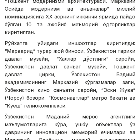
“Тошкент модернизми архитектураси. Марказий
Осиёда модернизм ва анъаналар” миллий
номинациясига ХХ асрнинг иккинчи ярмида пайдо
бўлган 10 та ажойиб меъморий ёдгорликлар
киритилган.
Рўйхатга қуйидаги иншоотлар киритилди:
“Марварид” турар жой биноси, Ўзбекистон тарихи
давлат музейи, “Халқлар дўстлиги” саройи,
Ўзбекистон давлат санъат музейи, Тошкент
давлат цирки, Ўзбекистон Бадиий
академиясининг Марказий кўргазмалар зали,
Ўзбекистон кино санъати саройи, “Эски Жува”
(Чорсу) бозори, “Космонавтлар” метро бекати ва
“Қуёш” гелиокомплекси.
Ўзбекистон Маданий мерос агентлиги
маълумотларига кўра, ушбу объектлар ўз
даврининг инновацион меъморий ечимлари ва
Марказий Осиёнинг миллий анъаналарини