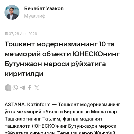
Бекабат Узаков
Муаллиф
15:37, 28 Июл 2026
Тошкент модернизмининг 10 та
меъморий объекти ЮНEСКОнинг
Бутунжаҳон мероси рўйхатига
киритилди
ASTANА. Кazinform — Тошкент модернизмининг
ўнта меъморий объекти Бирлашган Миллатлар
Ташкилотининг Таълим, фан ва маданият
ташкилоти (ЮНEСКО)нинг Бутунжаҳон мероси
рўйхатига киритилди. Тегишли қарор Жанубий