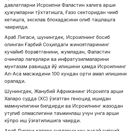
давлатларни Исроилни Фаластин халқига қарши
ҳужумларни тўхтатишга, Ғазо секторидан чиқиб
кетишга, эксклав блокадасини олиб ташлашга
чақирилди.
Араб Лигаси, шунингдек, Исроилнинг босиб
олинган Ғарбий Соҳилдаги жиноятларининг
кучайиб бораётганини, жумладан, Фаластин
қочқинлар лагерлари ва инфратузилмаларини
мунтазам равишда йўқ қилишини ҳамда Исроилнинг
Ал-Ақса масжидини 100 кундан ортиқ қамал қилишини
қоралади.
Шунингдек, Жанубий Африканинг Исроилга қарши
Халқаро судда (ХC) қўзғатган геноцид ишидан
мамнунлигини билдирди ва Исроилнинг жазодан
қутулиб қолмаслигини таъминлаш учун унга қарши
кўпроқ иш қўзғатилишига чақирди.
Араб Лигаси халқаро судларни ҳеч қандай сиёсий