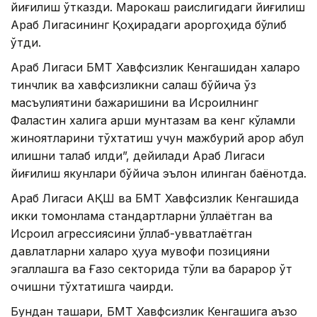
йиғилиш ўтказди. Марокаш раислигидаги йиғилиш
Араб Лигасининг Қоҳирадаги қароргоҳида бўлиб
ўтди.
Араб Лигаси БМТ Хавфсизлик Кенгашидан халқаро
тинчлик ва хавфсизликни сақлаш бўйича ўз
масъулиятини бажаришини ва Исроилнинг
Фаластин халқига қарши мунтазам ва кенг кўламли
жиноятларини тўхтатиш учун мажбурий қарор қабул
қилишни талаб қилди”, дейилади Араб Лигаси
йиғилиш якунлари бўйича эълон қилинган баёнотда.
Араб Лигаси АҚШ ва БМТ Хавфсизлик Кенгашида
икки томонлама стандартларни қўллаётган ва
Исроил агрессиясини қўллаб-қувватлаётган
давлатларни халқаро ҳуқуққа мувофиқ позицияни
эгаллашга ва Ғазо секторида тўлиқ ва барқарор ўт
очишни тўхтатишга чақирди.
Бундан ташқари, БМТ Хавфсизлик Кенгашига аъзо