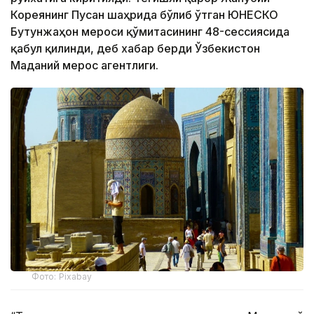
Кореянинг Пусан ​​шаҳрида бўлиб ўтган ЮНEСКО
Бутунжаҳон мероси қўмитасининг 48-сессиясида
қабул қилинди, деб хабар берди Ўзбекистон
Маданий мерос агентлиги.
Фото: Pixabay