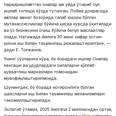
парваришлаётган оналар ҳам уйда ўтириб пул
ишлаб топиши кўзда тутилган. Лойиҳа доирасида
аёллар меҳнат бозорида талаб юқори бўлган
мутахассисликлар бўйича қисқа курсда ўқитилади
ва ўз бизнесини очиш бўйича бепул маслаҳатлар
олади. Натижада йилига 20 минг нафар хотин-
қизни иш билан таъминлаш режалаштирилган», —
деди Е. Тоғжанов.
Унинг сўзларига кўра, бу борадаги ишлар Оналар
кенгаши ва ҳудудлардаги оилаларни қўллаб-
қувватлаш марказлари томонидан
мувофиқлаштирилмоқда.
Шунингдек, бу борада ногиронлиги бўлган
шахсларни иш билан таъминлаш механизмлари
такомиллаштирилади.
Эслатиб ўтамиз, 2025 йилгача 2 миллиондан ортиқ
янги иш ўринларини яратиш ҳақида
хабар
қилинган