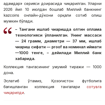
адамдар» серияси доирасида чиқарилган. Уларни
2026 йил 10 июлдан бошлаб Миллий банкнинг
kazcoins онлайн-дўкони орқали сотиб олиш
мумкин бўлади.
– Тангани ишлаб чиқаришда олтин қоплама
технологияси қўлланилган. Унинг массаси
— 24 грамм, диаметри — 37 мм, ишлаб
чиқариш сифати — proof ва номинал қиймати
—1000 тенге, – дейилади Миллий банк
хабарида.
Коллекция тангасининг умумий тиражи — 1000
дона.
Эслатиб ўтамиз, Қозоғистон футболига
бағишланган коллекция тангалари
сотувга
чиқарилди
.