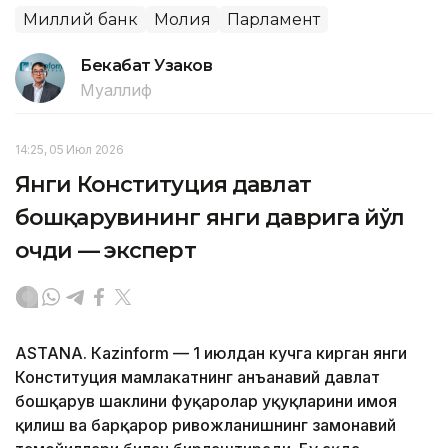
Миллий банк
Молия
Парламент
Бекабат Узаков
Муаллиф
14:25, 05 Июл 2026
Янги Конституция давлат
бошқарувининг янги даврига йўл
очди — эксперт
ASTANА. Кazinform — 1 июлдан кучга кирган янги
Конституция мамлакатнинг анъанавий давлат
бошқарув шаклини фуқаролар ҳуқуқларини ҳимоя
қилиш ва барқарор ривожланишнинг замонавий