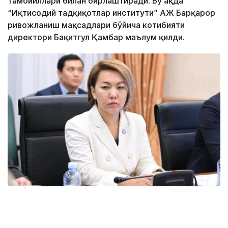
тамойиллари билан бирлаштиради. Бу ҳақда
“Иқтисодий тадқиқотлар институти” АЖ Барқарор
ривожланиш мақсадлари бўйича котибияти
директори Бақитгул Қамбар маълум қилди.
Фото: Иқтисодий тадқиқотлар институти
Унинг сўзларига кўра, Конституция — ҳар қандай