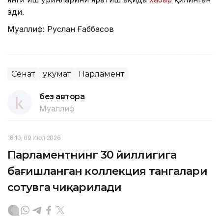
эди.
Муаллиф: Руслан Ғаббасов
Сенат
Ҳукумат
Парламент
без автора
Муаллиф
18:10, 09 Июл 2026
Парламентнинг 30 йиллигига
бағишланган коллекция тангалари
сотувга чиқарилади