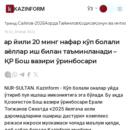
KAZINFORM
ЎЗ
Сайлов-2026
Ақорда
Тайинлов
Ҳодиса
Қонун ва интизо
Тренд:
15:32, 26 Май 2022
Ҳар йили 20 минг нафар кўп болали
аёллар иш билан таъминланади –
ҚР Бош вазири ўринбосари
NUR-SULTAN. Кazinform - Кўп болали оналар уйда
ўтириб пул ишлаш имкониятига эга бўлади. Бу ҳақда
Қозоғистон Бош вазири ўринбосари Ерали
Тоғжанов Сенатда «2025 йилгача аҳоли
даромадларини ошириш дастури» комплекс
режаси ижроси муҳокамаси чоғида маълум қилди,
деб хабар беради Kazinform мухбири.