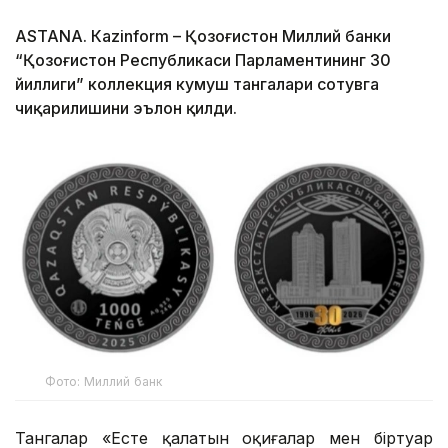
ASTANА. Кazinform – Қозоғистон Миллий банки
“Қозоғистон Республикаси Парламентининг 30
йиллиги” коллекция кумуш тангалари сотувга
чиқарилишини эълон қилди.
Фото: Миллий банк
Тангалар «Есте қалатын оқиғалар мен біртуар