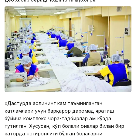
«Дастурда аҳолининг кам таъминланган
қатламлари учун барқарор даромад яратиш
бўйича комплекс чора-тадбирлар ҳам кўзда
тутилган. Хусусан, кўп болали оналар билан бир
қаторда ногиронлиги бўлган болаларни