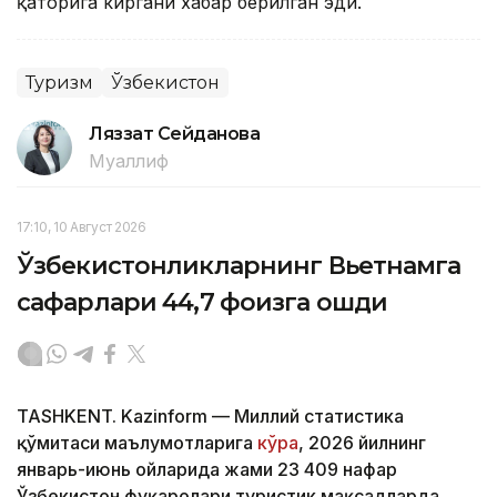
қаторига киргани хабар берилган эди.
Туризм
Ўзбекистон
Ляззат Сейданова
Муаллиф
17:10, 10 Август 2026
Ўзбекистонликларнинг Вьетнамга
сафарлари 44,7 фоизга ошди
TASHKENT. Kazinform — Миллий статистика
қўмитаси маълумотларига
кўра
, 2026 йилнинг
январь-июнь ойларида жами 23 409 нафар
Ўзбекистон фуқаролари туристик мақсадларда