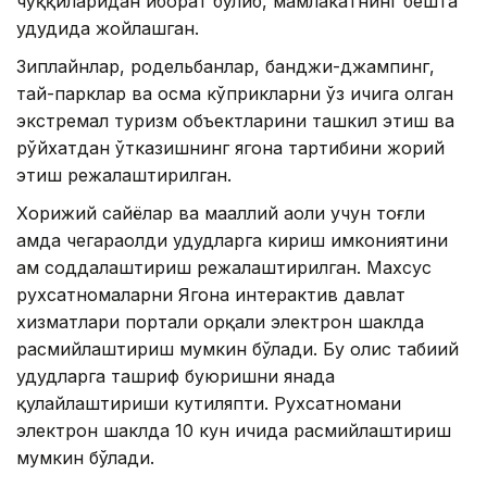
чўққиларидан иборат бўлиб, мамлакатнинг бешта
ҳудудида жойлашган.
Зиплайнлар, родельбанлар, банджи-джампинг,
тай-парклар ва осма кўприкларни ўз ичига олган
экстремал туризм объектларини ташкил этиш ва
рўйхатдан ўтказишнинг ягона тартибини жорий
этиш режалаштирилган.
Хорижий сайёҳлар ва маҳаллий аҳоли учун тоғли
ҳамда чегараолди ҳудудларга кириш имкониятини
ҳам соддалаштириш режалаштирилган. Махсус
рухсатномаларни Ягона интерактив давлат
хизматлари портали орқали электрон шаклда
расмийлаштириш мумкин бўлади. Бу олис табиий
ҳудудларга ташриф буюришни янада
қулайлаштириши кутиляпти. Рухсатномани
электрон шаклда 10 кун ичида расмийлаштириш
мумкин бўлади.