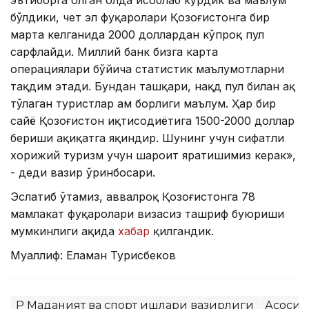
бўлдики, чет эл фуқаролари Қозоғистонга бир
марта келганида 2000 доллардан кўпроқ пул
сарфлайди. Миллий банк бизга карта
операциялари бўйича статистик маълумотларни
тақдим этади. Бундан ташқари, нақд пул билан ҳақ
тўлаган туристлар ҳам борлиги маълум. Ҳар бир
сайёҳ Қозоғистон иқтисодиётига 1500-2000 доллар
бериши ҳақиқатга яқиндир. Шунинг учун сифатли
хорижий туризм учун шароит яратишимиз керак»,
- деди вазир ўринбосари.
Эслатиб ўтамиз, аввалроқ Қозоғистонга 78
мамлакат фуқаролари визасиз ташриф буюриши
мумкинлиги ҳақида
хабар
қилгандик.
Муаллиф: Еламан Турисбеков
ҚР Маданият ва спорт ишлари вазирлиги
Асосий