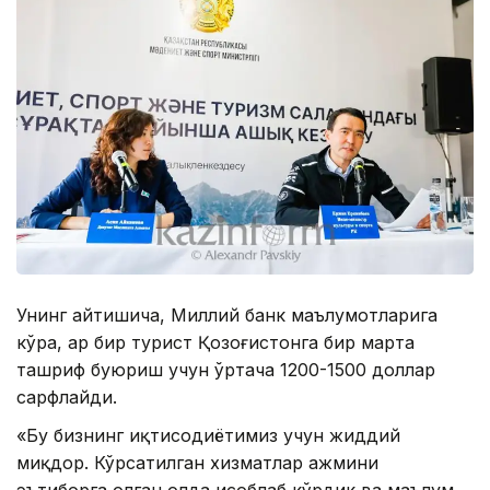
Унинг айтишича, Миллий банк маълумотларига
кўра, ҳар бир турист Қозоғистонга бир марта
ташриф буюриш учун ўртача 1200-1500 доллар
сарфлайди.
«Бу бизнинг иқтисодиётимиз учун жиддий
миқдор. Кўрсатилган хизматлар ҳажмини
эътиборга олган ҳолда ҳисоблаб кўрдик ва маълум