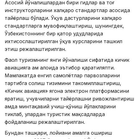
Асосий йўналишлардан бири гидлар ва тоғ
инструкторларини халқаро стандартлар асосида
тайёрлаш бўлади. Ўқув дастурларини халқаро
стандартларга мувофиқлаштириш, шунингдек,
Ўзбекистоннинг бир қатор ҳудудларида
ихтисослаштирилган ўқув курсларини ташкил
этиш режалаштирилган.
Фаол туризмнинг янги йўналиши сифатида кичик
авиацияга ҳам алоҳида эътибор қаратиляпти.
Мамлакатда енгил самолётлар парвозларини
тартибга солиш тизимини такомиллаштириш,
«Кичик авиация» ягона электрон платформасини
яратиш, учувчиларни тайёрлашни ривожлантириш
ҳамда минтақавий учиш-қўниш йўлакларини
тиклаб, улардан туристик мақсадларда
фойдаланиш режалаштирилган.
Бундан ташқари, лойиҳани амалга ошириш