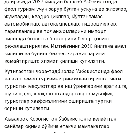
доирасида 2027 йилдан бошлаб Ўзбекистонда
фаол туризм учун зарур бўлган ускуна ва жиҳозлар,
жумладан, квадроцикллар, йўлтанламас
автомобиллар, автокемперлар, гидроцикллар,
парапланлар ва тоғ анжомларини импорт
қилишда божхона божларини бекор қилиш
режалаштирилган. Имтиёзнинг 2030 йилгача амал
қилиши ва бунинг бизнес харажатларини
камайтиришга хизмат қилиши кутиляпти.
Кутилаётган чора-тадбирлар Ўзбекистонда фаол
ва экстремал туризмни ривожлантиришга, янги
туристик маҳсулотлар ва иш ўринларини яратишга,
шунингдек, халқаро стандартларга мувофиқ
туристлар хавфсизлигини оширишга туртки
бериши кутиляпти.
Аввалроқ Қозоғистон Ўзбекистонга келаётган
сайёҳлар оқими бўйича етакчи мамлакатлар