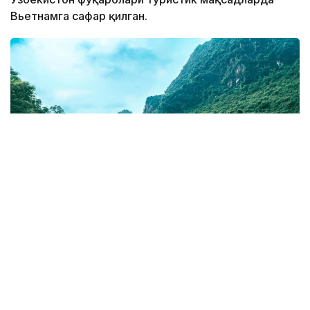
Вьетнамга сафар қилган.
Фото: Миллий статистика қўмитаси
Бу кўрсаткич ўтган йилнинг мос даврига нисбатан
7,2 минг нафарга ёки 44,7 фоизга ошган.
Уларнинг сафар мақсадлари бўйича сони