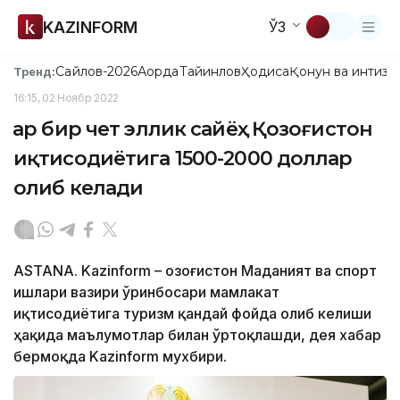
KAZINFORM
ЎЗ
Сайлов-2026
Ақорда
Тайинлов
Ҳодиса
Қонун ва интизо
Тренд:
16:15, 02 Ноябр 2022
Ҳар бир чет эллик сайёҳ Қозоғистон
иқтисодиётига 1500-2000 доллар
олиб келади
ASTANA. Kazinform – Қозоғистон Маданият ва спорт
ишлари вазири ўринбосари мамлакат
иқтисодиётига туризм қандай фойда олиб келиши
ҳақида маълумотлар билан ўртоқлашди, дея хабар
бермоқда Kazinform мухбири.