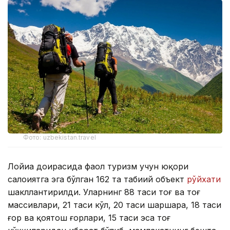
Фото: uzbekistan.travel
Лойиҳа доирасида фаол туризм учун юқори
салоҳиятга эга бўлган 162 та табиий объект
рўйхати
шакллантирилди. Уларнинг 88 таси тоғ ва тоғ
массивлари, 21 таси кўл, 20 таси шаршара, 18 таси
ғор ва қоятош ғорлари, 15 таси эса тоғ