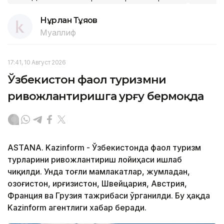
Нұрлан Тұяқов
Муаллиф
17:41, 10 Август 2026
Ўзбекистон фаол туризмни
ривожлантиришга урғу бермоқда
ASTANA. Kazinform - Ўзбекистонда фаол туризм
турларини ривожлантириш лойиҳаси ишлаб
чиқилди. Унда тоғли мамлакатлар, жумладан,
Қозоғистон, Қирғизистон, Швейцария, Австрия,
Франция ва Грузия тажрибаси ўрганилди. Бу ҳақда
Kazinform агентлиги хабар беради.