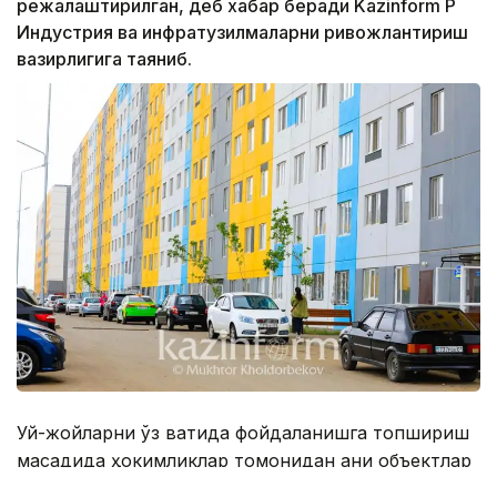
режалаштирилган, деб хабар беради Kazinform ҚР
Индустрия ва инфратузилмаларни ривожлантириш
вазирлигига таяниб.
Уй-жойларни ўз вақтида фойдаланишга топшириш
мақсадида ҳокимликлар томонидан аниқ объектлар
ва уларни амалга ошириш муддатлари