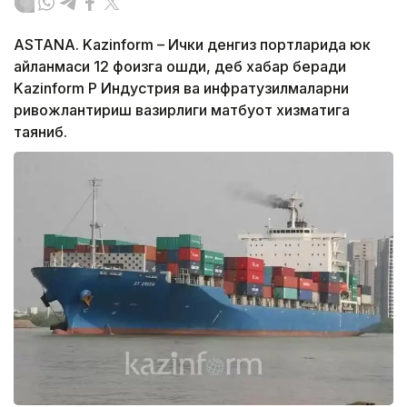
ASTANA. Kazinform – Ички денгиз портларида юк
айланмаси 12 фоизга ошди, деб хабар беради
Kazinform ҚР Индустрия ва инфратузилмаларни
ривожлантириш вазирлиги матбуот хизматига
таяниб.