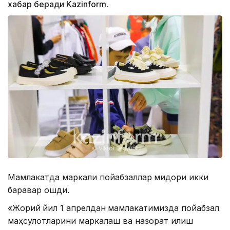
хабар беради Kazinform.
Мамлакатда маркали пойабзаллар
миқдори икки
баравар ошди.
«Жорий
йил 1 апрелдан
мамлакатимизда пойабзал
маҳсулотларини маркалаш ва назорат қилиш