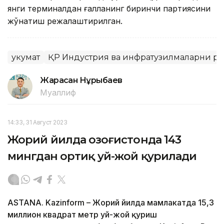
янги терминалдан ғалланинг биринчи партиясини
жўнатиш режалаштирилган.
Ҳукумат
ҚР Индустрия ва инфратузилмаларни р
Жарасқан Нұрыбаев
Муаллиф
14:33, 31 Август 2023
Жорий йилда Қозоғистонда 143
мингдан ортиқ уй-жой қурилади
ASTANA. Kazinform – Жорий йилда мамлакатда 15,3
миллион квадрат метр уй-жой қуриш