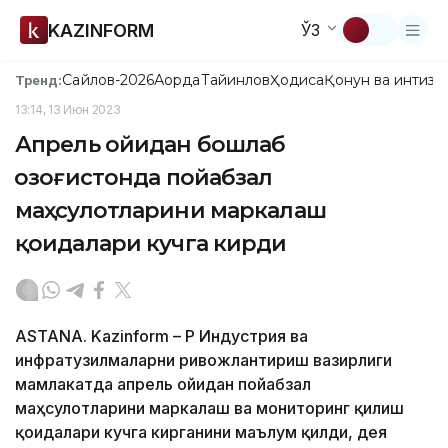
KAZINFORM
ЎЗ
Сайлов-2026
Ақорда
Тайинлов
Ҳодиса
Қонун ва интизо
Тренд:
13:14, 13 Июн 2023
Апрель ойидан бошлаб
Қозоғистонда пойабзал
маҳсулотларини маркалаш
қоидалари кучга кирди
ASTANA. Kazinform – ҚР Индустрия ва
инфратузилмаларни ривожлантириш вазирлиги
мамлакатда апрель ойидан пойабзал
маҳсулотларини маркалаш ва мониторинг қилиш
қоидалари кучга кирганини маълум қилди, дея