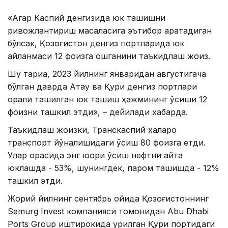
«Агар Каспий денгизида юк ташишни
ривожлантириш масаласига эътибор қаратадиган
бўлсак, Қозоғистон денгиз портларида юк
айланмаси 12 фоизга ошганини таъкидлаш жоиз.
Шу тариқа, 2023 йилнинг январидан августигача
бўлган даврда Ақтау ва Қуриқ денгиз портлари
орқали ташилган юк ташиш ҳажмининг ўсиши 12
фоизни ташкил этди», – дейилади хабарда.
Таъкидлаш жоизки, Транскаспий халқаро
транспорт йўналишидаги ўсиш 80 фоизга етди.
Улар орасида энг юқори ўсиш нефтни қайта
юклашда - 53%, шунингдек, паром ташишда - 12%
ташкил этди.
Жорий йилнинг сентябрь ойида Қозоғистоннинг
Semurg Invest компанияси томонидан Abu Dhabi
Ports Group иштирокида қурилган Қуриқ портидаги