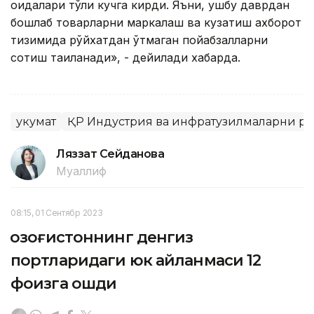
қоидалари тўлиқ кучга кирди. Яъни, ушбу даврдан
бошлаб товарларни маркалаш ва кузатиш ахборот
тизимида рўйхатдан ўтмаган пойабзалларни
сотиш тақиқланади», - дейилади хабарда.
Ҳукумат
ҚР Индустрия ва инфратузилмаларни р
Ляззат Сейданова
Муаллиф
08:15, 01 Сентябр 2023
Қозоғистоннинг денгиз
портларидаги юк айланмаси 12
фоизга ошди