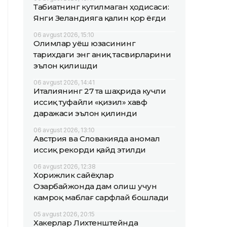
Табиатнинг кутилмаган ҳодисаси:
Янги Зеландияга қалин қор ёғди
06 avgust 2026, 15:10
Олимлар Қуёш юзасининг
тарихдаги энг аниқ тасвирларини
эълон қилишди
06 avgust 2026, 14:41
Италиянинг 27 та шаҳрида кучли
иссиқ туфайли «қизил» хавф
даражаси эълон қилинди
06 avgust 2026, 13:10
Австрия ва Словакияда аномал
иссиқ рекорди қайд этилди
06 avgust 2026, 12:38
Хорижлик сайёҳлар
Озарбайжонда дам олиш учун
камроқ маблағ сарфлай бошлади
05 avgust 2026, 20:15
Хакерлар Лихтенштейнда