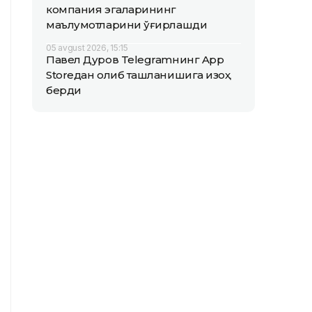
компания эгаларининг
маълумотларини ўғирлашди
05 avgust 2026, 15:15
Павел Дуров Telegramнинг App
Storeдан олиб ташланишига изоҳ
берди