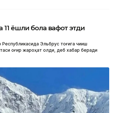
 11 ёшли бола вафот этди
р Республикасида Эльбрус тоғига чиқиш
отаси оғир жароҳат олди, деб хабар беради