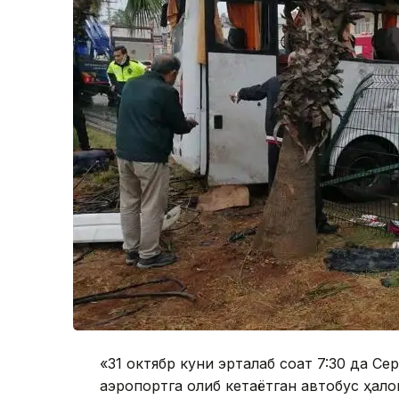
«31 октябр куни эрталаб соат 7:30 да Се
аэропортга олиб кетаётган автобус ҳалок