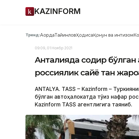
KAZINFORM
Ақорда
Тайинлов
Ҳодиса
Қонун ва интизом
Ко
Тренд:
09:09, 01 Ноябр 2021
Aнталияда содир бўлган 
россиялик сайёҳ тан жаро
ANTALYA. TASS – Kazinform – Туркиян
бўлган автоҳалокатда тўққиз нафар р
Kazinform TASS агентлигига таяниб.