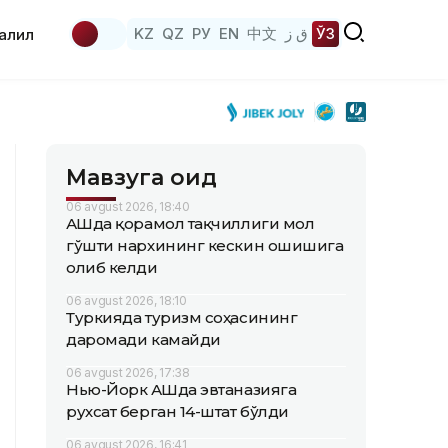
KZ
QZ
РУ
EN
中文
ق ز
ЎЗ
аҳлил
Мавзуга оид
06 avgust 2026, 18:40
АҚШда қорамол тақчиллиги мол
гўшти нархининг кескин ошишига
олиб келди
06 avgust 2026, 18:10
Туркияда туризм соҳасининг
даромади камайди
06 avgust 2026, 17:38
Нью-Йорк АҚШда эвтаназияга
рухсат берган 14-штат бўлди
06 avgust 2026, 16:41