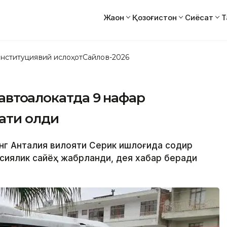
Жаҳон
Қозоғистон
Сиёсат
Т
нституциявий ислоҳот
Сайлов-2026
автоҳалокатда 9 нафар
ҳати олди
инг Aнталия вилояти Серик қишлоғида содир
оссиялик сайёҳ жабрланди, дея хабар беради