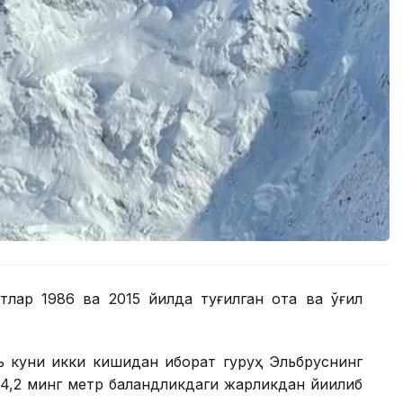
тлар 1986 ва 2015 йилда туғилган ота ва ўғил
ь куни икки кишидан иборат гуруҳ Эльбруснинг
н 4,2 минг метр баландликдаги жарликдан йиқилиб