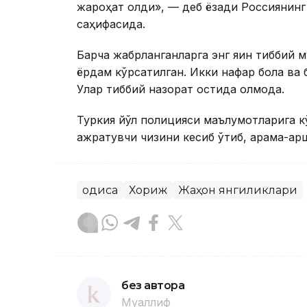
жароҳат олди», — деб ёзади Россиянинг
саҳифасида.
Барча жабрланганларга энг яқин тиббий 
ёрдам кўрсатилган. Икки нафар бола ва 
Улар тиббий назорат остида қолмоқда.
Туркия йўл полицияси маълумотларига кў
ажратувчи чизиқни кесиб ўтиб, қарама-қар
Ҳодиса
Хориж
Жаҳон янгиликлари
без автора
Муаллиф