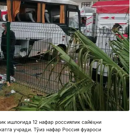
рик қишлоғида 12 нафар россиялик сайёҳни
атга учради. Тўққиз нафар Россия фуқароси