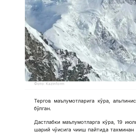
Фото: Kazinform
Тергов маълумотларига кўра, альпинис
бўлган.
Дастлабки маълумотларга кўра, 19 июл
шарқий чўққисига чиқиш пайтида тахмина