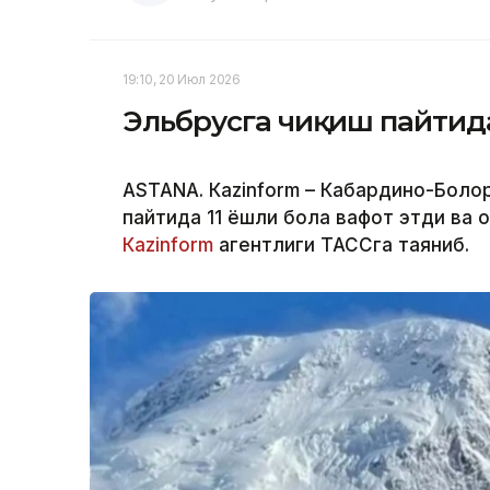
19:10, 20 Июл 2026
Эльбрусга чиқиш пайтида
ASTANА. Кazinform – Кабардино-Болқо
пайтида 11 ёшли бола вафот этди ва 
Кazinform
агентлиги ТАССга таяниб.