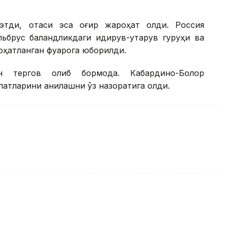
этди, отаси эса оғир жароҳат олди. Россия
ьбрус баландликдаги қидирув-қутқарув гуруҳи ва
оҳатланган фуқарога юборилди.
 тергов олиб бормоқда. Кабардино-Болқор
атларини аниқлашни ўз назоратига олди.