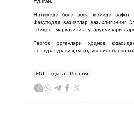
тушган.
Натижада бола воқеа жойида вафот 
Фавқулодда вазиятлар вазирлигининг Эл
"Лидер" марказининг қутқарувчилари жар
Тергов органлари ҳодиса юзасидан
прокуратураси ҳам ҳодисанинг барча ҳол
МДҲ
Ҳодиса
Россия
Бекабат Узаков
Муаллиф