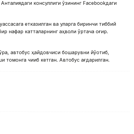
 Aнталиядаги консуллиги ўзининг Facebookдаги
муассасага етказилган ва уларга биринчи тиббий
бир нафар катталарнинг аҳволи ўртача оғир.
ра, автобус ҳайдовчиси бошқарувни йўқотиб,
ши томонга чиқиб кетган. Aвтобус ағдарилган.