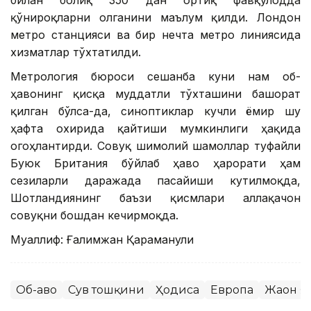
қўнғироқларни олганини маълум қилди. Лондон
метро станцияси ва бир нечта метро линиясида
хизматлар тўхтатилди.
Метрология бюроси сешанба куни нам об-
ҳавонинг қисқа муддатли тўхташини башорат
қилган бўлса-да, синоптиклар кучли ёмғир шу
ҳафта охирида қайтиши мумкинлиги ҳақида
огоҳлантирди. Совуқ шимолий шамоллар туфайли
Буюк Британия бўйлаб ҳаво ҳарорати ҳам
сезиларли даражада пасайиши кутилмоқда,
Шотландиянинг баъзи қисмлари аллақачон
совуқни бошдан кечирмоқда.
Муаллиф: Ғалимжан Қараманули
Об-ҳаво
Сув тошқини
Ҳодиса
Европа
Жаҳон 