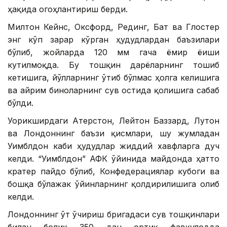
ҳақида огоҳлантириш берди.
Милтон Кейнс, Оксфорд, Рединг, Бат ва Глостер
энг кўп зарар кўрган ҳудудлардан баъзилари
бўлиб, жойларда 120 мм гача ёмғир ёғиши
кутилмоқда. Бу тошқин дарёларнинг тошиб
кетишига, йўлларнинг ўтиб бўлмас ҳолга келишига
ва айрим биноларнинг сув остида қолишига сабаб
бўлди.
Уорикширдаги Атерстон, Лейтон Баззард, Лутон
ва Лондоннинг баъзи қисмлари, шу жумладан
Уимблдон каби ҳудудлар жиддий хавфларга дуч
келди. “Уимблдон” АФК ўйинида майдонда ҳатто
кратер пайдо бўлиб, Конфедерациялар кубоги ва
бошқа бўлажак ўйинларнинг қолдирилишига олиб
келди.
Лондоннинг ўт ўчириш бригадаси сув тошқинлари
билан боғлиқ 350 дан ортиқ фавқулодда