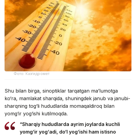
Фото: Казгидромет
Shu bilan birga, sinoptiklar tarqatgan ma’lumotga
ko‘ra, mamlakat sharqida, shuningdek janub va janubi-
sharqning tog‘li hududlarida momaqaldiroq bilan
yomg‘ir yog‘ishi kutilmoqda.
“Sharqiy hududlarda ayrim joylarda kuchli
yomg‘ir yog‘adi, do‘l yog‘ishi ham istisno