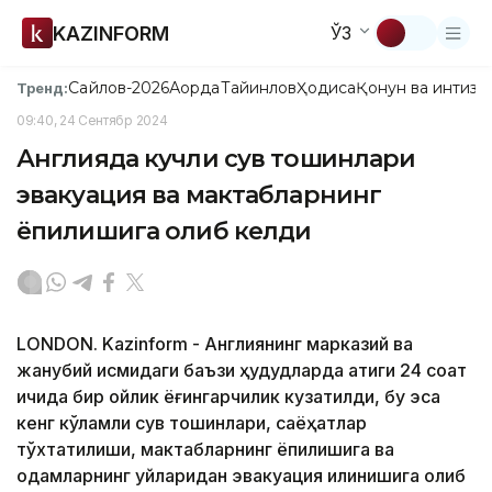
KAZINFORM
ЎЗ
Сайлов-2026
Ақорда
Тайинлов
Ҳодиса
Қонун ва интизо
Тренд:
09:40, 24 Сентябр 2024
Англияда кучли сув тошқинлари
эвакуация ва мактабларнинг
ёпилишига олиб келди
LONDON. Kazinform - Англиянинг марказий ва
жанубий қисмидаги баъзи ҳудудларда атиги 24 соат
ичида бир ойлик ёғингарчилик кузатилди, бу эса
кенг кўламли сув тошқинлари, саёҳатлар
тўхтатилиши, мактабларнинг ёпилишига ва
одамларнинг уйларидан эвакуация қилинишига олиб