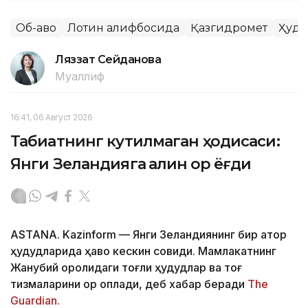
Об-ҳаво
Лотин алифбосида
Қазгидромет
Ҳуду
Ляззат Сейданова
Муаллиф
16:41, 06 Август 2026
Табиатнинг кутилмаган ҳодисаси:
Янги Зеландияга қалин қор ёғди
ASTANA. Kazinform
—
Янги Зеландиянинг бир қатор
ҳудудларида ҳаво кескин совиди. Мамлакатнинг
Жанубий оролидаги тоғли ҳудудлар ва тоғ
тизмаларини қор қоплади, деб хабар беради
The
Guardian.