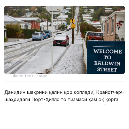
Фото: The Guardian
Данидин шаҳрини қалин қор қоплади, Крайстчерч
шаҳридаги Порт-Ҳиллс тоғ тизмаси ҳам оқ қорга
бурканди. Совуқ ҳаво қор аралаш ёмғир, дўл ва
кучли муздек шамол билан кузатилмоқда.
Веллингтон ва мамлакатнинг яна бир қатор