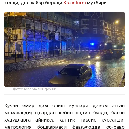
келди, дея хабар беради
Кazinform
мухбири.
Фото: london-fire.gov.uk
Кучли ёмғир дам олиш кунлари давом этган
момақалдироқлардан кейин содир бўлди, баъзи
ҳудудларга айниқса қаттиқ таъсир кўрсатди,
метрология бошқармаси фавқулодда об-ҳаво