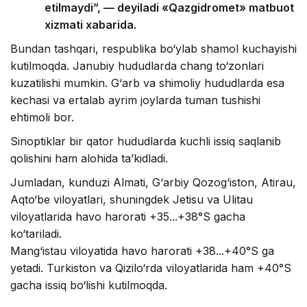
etilmaydi”, — deyiladi «Qazgidromet» matbuot
xizmati xabarida.
Bundan tashqari, respublika bo‘ylab shamol kuchayishi
kutilmoqda. Janubiy hududlarda chang to‘zonlari
kuzatilishi mumkin. G‘arb va shimoliy hududlarda esa
kechasi va ertalab ayrim joylarda tuman tushishi
ehtimoli bor.
Sinoptiklar bir qator hududlarda kuchli issiq saqlanib
qolishini ham alohida ta’kidladi.
Jumladan, kunduzi Almati, G‘arbiy Qozog‘iston, Atirau,
Aqto‘be viloyatlari, shuningdek Jetisu va Ulitau
viloyatlarida havo harorati +35...+38°S gacha
ko‘tariladi.
Mang‘istau viloyatida havo harorati +38...+40°S ga
yetadi. Turkiston va Qizilo‘rda viloyatlarida ham +40°S
gacha issiq bo‘lishi kutilmoqda.