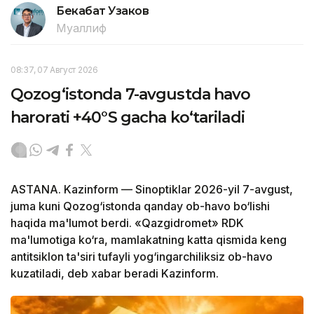
Бекабат Узаков
Муаллиф
08:37, 07 Август 2026
Qozog‘istonda 7-avgustda havo
harorati +40°S gacha ko‘tariladi
ASTANA. Kazinform — Sinoptiklar 2026-yil 7-avgust,
juma kuni Qozog‘istonda qanday ob-havo bo‘lishi
haqida ma'lumot berdi. «Qazgidromet» RDK
ma'lumotiga ko‘ra, mamlakatning katta qismida keng
antitsiklon ta'siri tufayli yog‘ingarchiliksiz ob-havo
kuzatiladi, deb xabar beradi Kazinform.