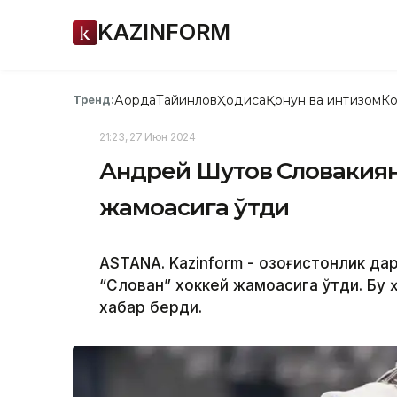
KAZINFORM
Ақорда
Тайинлов
Ҳодиса
Қонун ва интизом
Ко
Тренд:
21:23, 27 Июн 2024
Андрей Шутов Словакиян
жамоасига ўтди
ASTANА. Kazinform - Қозоғистонлик д
“Слован” хоккей жамоасига ўтди. Бу
хабар берди.