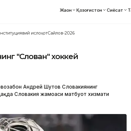
Жаҳон
Қозоғистон
Сиёсат
Т
нституциявий ислоҳот
Сайлов-2026
инг "Слован" хоккей
арвозабон Андрей Шутов Словакиянинг
 ҳақда Словакия жамоаси матбуот хизмати