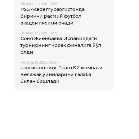
05 avgust 2026, 16:15
PSG Academy Қозоғистонда
биринчи расмий футбол
академиясини очади
05 avgust 2026, 14:15
Соня Жиенбаева Испаниядаги
турнирнинг чорак финалига йўл
олди
04 avgust 2026, 15:37
Қозоғистоннинг Team KZ жамоаси
Келажак ўйинларини ғалаба
билан бошлади