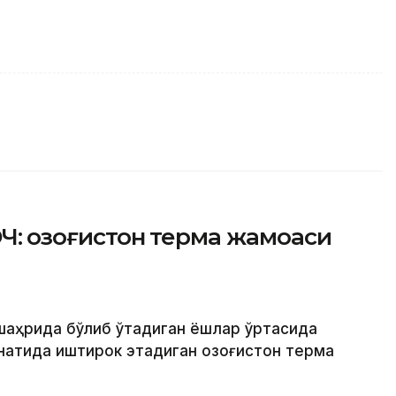
Ч: Қозоғистон терма жамоаси
 шаҳрида бўлиб ўтадиган ёшлар ўртасида
натида иштирок этадиган Қозоғистон терма