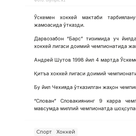
Фото: olympic.kz
Ўскемен хоккей мактаби тарбиялан
жамоасида ўтказди.
Дарвозабон “Барс” тизимида уч йилда
хоккей лигаси доимий чемпионатида жами
Андрей Шутов 1998 йил 4 мартда Ўскеме
Қитъа хоккей лигаси доимий чемпионати
Бу йил Чехияда ўтказилган жаҳон чемпи
“Слован” Словакиянинг 9 карра чемп
мавсумда миллий чемпионатда шоҳсупаг
Спорт
Хоккей