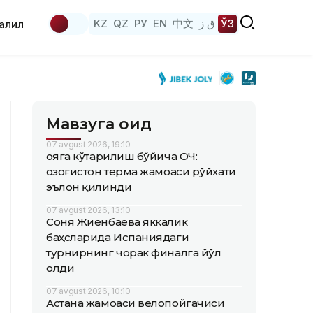
KZ
QZ
РУ
EN
中文
ق ز
ЎЗ
аҳлил
Мавзуга оид
07 avgust 2026, 19:10
Қояга кўтарилиш бўйича ОЧ:
Қозоғистон терма жамоаси рўйхати
эълон қилинди
07 avgust 2026, 13:10
Соня Жиенбаева яккалик
баҳсларида Испаниядаги
турнирнинг чорак финалга йўл
олди
07 avgust 2026, 10:10
Астана жамоаси велопойгачиси