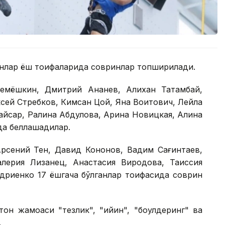
ганлар ёш тоифаларида совринлар топширилади.
емёшкин, Дмитрий Ананев, Алихан Татамбай,
сей Стребков, Кимсан Цой, Яна Воитович, Лейла
айсар, Ралина Абдулова, Арина Новицкая, Алина
да беллашадилар.
Арсений Тен, Давид Кононов, Вадим Сағинтаев,
лерия Лизанец, Анастасия Виродова, Таиссия
ндриенко 17 ёшгача бўлганлар тоифасида соврин
он жамоаси "тезлик", "қийин", "боулдеринг" ва
.