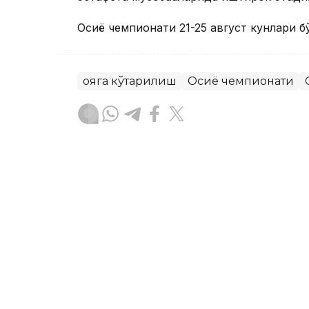
Осиё чемпионати 21-25 август кунлари б
Қояга кўтарилиш
Осиё чемпионати
Бекабат Узаков
Муаллиф
13:10, 07 Август 2026
Соня Жиенбаева яккалик
турнирнинг чорак финалг