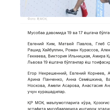
Фото: ҚР МОҚ
Мусобақа давомида 19 ва 17 ёшгача бўл
Евгений Ким, Матвей Павлов, Глеб С
Рашид Хайбуллин, Роман Курассов, Алек
Геккеева, Виктория Ильницкая, Амира Қ
Львова 19 ёшгача бўлганлар ёш тоифаси
Егор Некрешенний, Евгений Корнеев, 
Арина Панченко, Анна Семёшкина, Ва
Носкова, Амели Асқарова, Анастасия А
учун курашадилар.
ҚР МОҚ маълумотларига кўра, Қозоғист
эстафета мусобақаларида иштирок этади