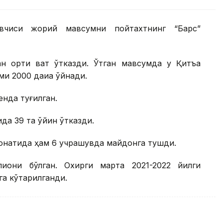
увчиси жорий мавсумни пойтахтнинг “Барс”
н ортиқ вақт ўтказди. Ўтган мавсумда у Қитъа
 2000 дақиқа ўйнади.
нда туғилган.
да 39 та ўйин ўтказди.
онатида ҳам 6 учрашувда майдонга тушди.
иони бўлган. Охирги марта 2021-2022 йилги
а кўтарилганди.