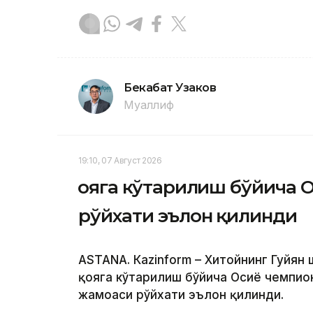
Бекабат Узаков
Муаллиф
19:10, 07 Август 2026
Қояга кўтарилиш бўйича О
рўйхати эълон қилинди
ASTANА. Кazinform – Хитойнинг Гуйян
қояга кўтарилиш бўйича Осиё чемпио
жамоаси рўйхати эълон қилинди.