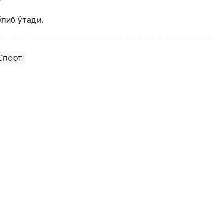
ўлиб ўтади.
Спорт
 баҳсларида Испаниядаги
а йўл олди