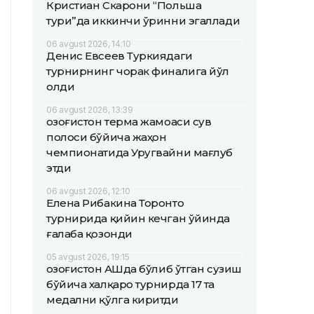
Кристиан Скарони “Польша
тури”да иккинчи ўринни эгаллади
06 avgust 2026, 14:10
Денис Евсеев Туркиядаги
турнирнинг чорак финалига йўл
олди
06 avgust 2026, 13:39
Қозоғистон терма жамоаси сув
полоси бўйича жаҳон
чемпионатида Уругвайни мағлуб
этди
06 avgust 2026, 12:10
Елена Рибакина Торонто
турнирида қийин кечган ўйинда
ғалаба қозонди
05 avgust 2026, 19:15
Қозоғистон АҚШда бўлиб ўтган сузиш
бўйича халқаро турнирда 17 та
медални қўлга киритди