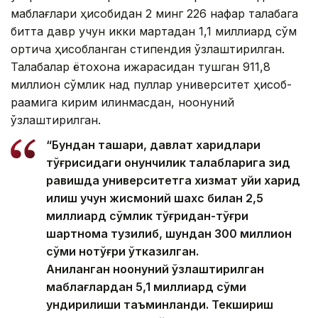
маблағлари ҳисобидан 2 минг 226 нафар талабага
битта давр учун икки мартадан 1,1 миллиард сўм
ортиқча ҳисобланган стипендия ўзлаштирилган.
Талабалар ётоқхона ижарасидан тушган 911,8
миллион сўмлик нақд пуллар университет ҳисоб-
рақамига кирим қилинмасдан, ноқонуний
ўзлаштирилган.
“Бундан ташқари, давлат харидлари
тўғрисидаги қонунчилик талабларига зид
равишда университетга хизмат уйи харид
қилиш учун жисмоний шахс билан 2,5
миллиард сўмлик тўғридан-тўғри
шартнома тузилиб, шундан 300 миллион
сўми нотўғри ўтказилган.
Аниқланган ноқонуний ўзлаштирилган
маблағлардан 5,1 миллиард сўми
ундирилиши таъминланди. Текшириш