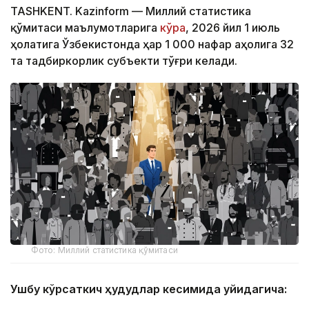
TASHKENT. Kazinform — Миллий статистика
қўмитаси маълумотларига
кўра
, 2026 йил 1 июль
ҳолатига Ўзбекистонда ҳар 1 000 нафар аҳолига 32
та тадбиркорлик субъекти тўғри келади.
Фото: Миллий статистика қўмитаси
Ушбу кўрсаткич ҳудудлар кесимида қуйидагича: