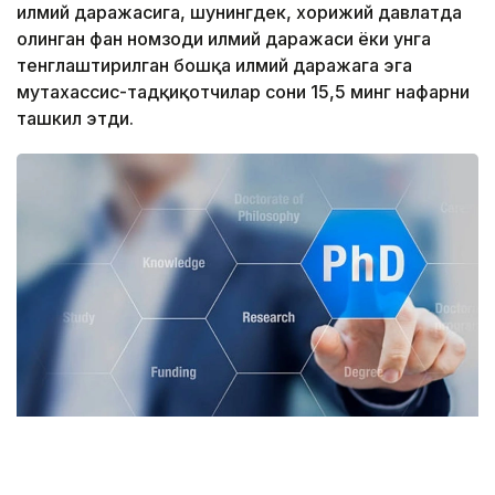
илмий даражасига, шунингдек, хорижий давлатда
олинган фан номзоди илмий даражаси ёки унга
тенглаштирилган бошқа илмий даражага эга
мутахассис-тадқиқотчилар сони 15,5 минг нафарни
ташкил этди.
Фото: Миллий статистика қўмитаси