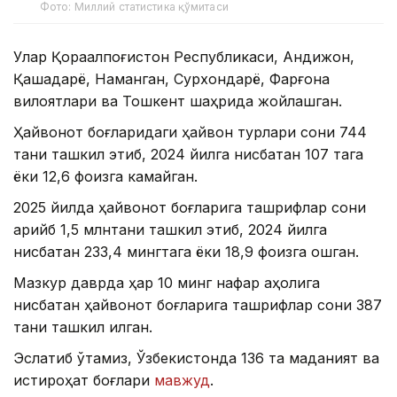
Фото: Миллий статистика қўмитаси
Улар Қорақалпоғистон Республикаси, Андижон,
Қашқадарё, Наманган, Сурхондарё, Фарғона
вилоятлари ва Тошкент шаҳрида жойлашган.
Ҳайвонот боғларидаги ҳайвон турлари сони 744
тани ташкил этиб, 2024 йилга нисбатан 107 тага
ёки 12,6 фоизга камайган.
2025 йилда ҳайвонот боғларига ташрифлар сони
қарийб 1,5 млнтани ташкил этиб, 2024 йилга
нисбатан 233,4 мингтага ёки 18,9 фоизга ошган.
Мазкур даврда ҳар 10 минг нафар аҳолига
нисбатан ҳайвонот боғларига ташрифлар сони 387
тани ташкил қилган.
Эслатиб ўтамиз, Ўзбекистонда 136 та маданият ва
истироҳат боғлари
мавжуд
.