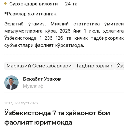
Сурхондарё вилояти — 24 та.
*Рақамлар яхлитланган.
Эслатиб ўтамиз, Миллий статистика қўмитаси
маълумотларига кўра, 2026 йил 1 июль ҳолатига
Ўзбекистонда 1 236 126 та кичик тадбиркорлик
субъектлари фаолият кўрсатмоқда.
Марказий Осиё хабарлари
Тадбиркорлик
Ўзб
Бекабат Узаков
Муаллиф
11:37, 02 Август 2026
Ўзбекистонда 7 та ҳайвонот боғи
фаолият юритмоқда