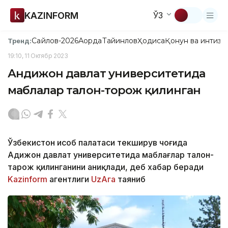
KAZINFORM
ЎЗ
Сайлов-2026
Ақорда
Тайинлов
Ҳодиса
Қонун ва интизо
Тренд:
19:10, 11 Октябр 2023
Андижон давлат университетида
маблағлар талон-торож қилинган
Ўзбекистон Ҳисоб палатаси текширув чоғида
Адижон давлат университетида маблағлар талон-
тарож қилинганини аниқлади, деб хабар беради
Kazinform
агентлиги
UzAга
таяниб