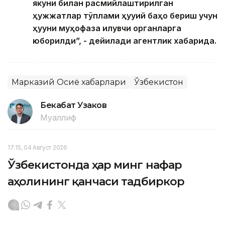
якуни билан расмийлаштирилган
ҳужжатлар тўплами ҳуқуқий баҳо бериш учун
ҳуқуқни муҳофаза қилувчи органларга
юборилди”, - дейилади агентлик хабарида.
Марказий Осиё хабарлари
Ўзбекистон
Бекабат Узаков
Муаллиф
17:15, 04 Август 2026
Ўзбекистонда ҳар минг нафар
аҳолининг қанчаси тадбиркор