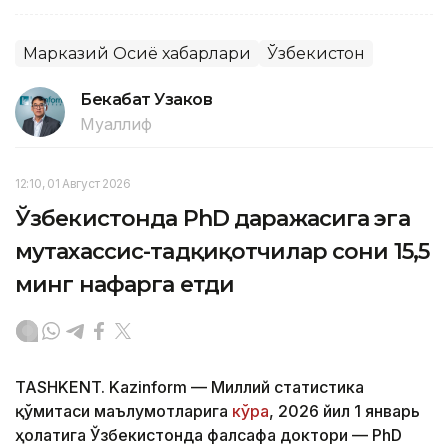
Марказий Осиё хабарлари
Ўзбекистон
Бекабат Узаков
Муаллиф
12:10, 01 Август 2026
Ўзбекистонда PhD даражасига эга
мутахассис-тадқиқотчилар сони 15,5
минг нафарга етди
TASHKENT. Kazinform — Миллий статистика
қўмитаси маълумотларига
кўра
, 2026 йил 1 январь
ҳолатига Ўзбекистонда фалсафа доктори — PhD