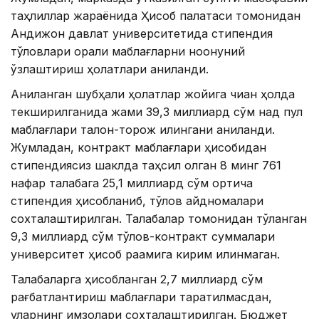
таҳлиллар жараёнида Ҳисоб палатаси томонидан
Андижон давлат университетида стипендия
тўловлари орқали маблағларни ноқонуний
ўзлаштириш ҳолатлари аниқланди.
Аниқланган шубҳали ҳолатлар жойига чиққан ҳолда
текширилганида жами 39,3 миллиард сўм нақд пул
маблағлари талон-торож қилингани аниқланди.
Жумладан, контракт маблағлари ҳисобидан
стипендиясиз шаклда таҳсил олган 8 минг 761
нафар талабага 25,1 миллиард сўм ортиқча
стипендия ҳисобланиб, тўлов қайдномалари
сохталаштирилган. Талабалар томонидан тўланган
9,3 миллиард сўм тўлов-контракт суммалари
университет ҳисоб рақамига кирим қилинмаган.
Талабаларга ҳисобланган 2,7 миллиард сўм
рағбатлантириш маблағлари тарқатилмасдан,
уларнинг имзолари сохталаштирилган. Бюджет