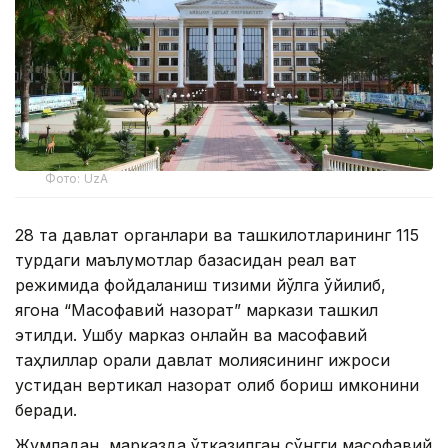
Фото: UzA
28 та давлат органлари ва ташкилотларининг 115
турдаги маълумотлар базасидан реал вақт
режимида фойдаланиш тизими йўлга қўйилиб,
ягона “Масофавий назорат” маркази ташкил
этилди. Ушбу марказ онлайн ва масофавий
таҳлиллар орқали давлат молиясининг ижроси
устидан вертикал назорат олиб бориш имконини
беради.
Жумладан, марказда ўтказилган сўнгги масофавий