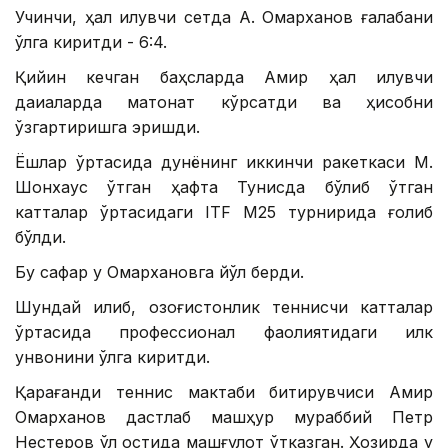
Учинчи, ҳал қилувчи сетда А. Омарханов ғалабани
қўлга киритди - 6:4.
Қийин кечган баҳсларда Амир ҳал қилувчи
дақиқаларда матонат кўрсатди ва ҳисобни
ўзгартиришга эришди.
Ёшлар ўртасида дунёнинг иккинчи ракеткаси М.
Шонхаус ўтган ҳафта Тунисда бўлиб ўтган
катталар ўртасидаги ITF М25 турнирида ғолиб
бўлди.
Бу сафар у Омархановга йўл берди.
Шундай қилиб, қозоғистонлик теннисчи катталар
ўртасида профессионал фаолиятидаги илк
унвонини қўлга киритди.
Қарағанди теннис мактаби битирувчиси Амир
Омарханов дастлаб машҳур мураббий Петр
Нестеров қўл остида машғулот ўтказган. Ҳозирда у