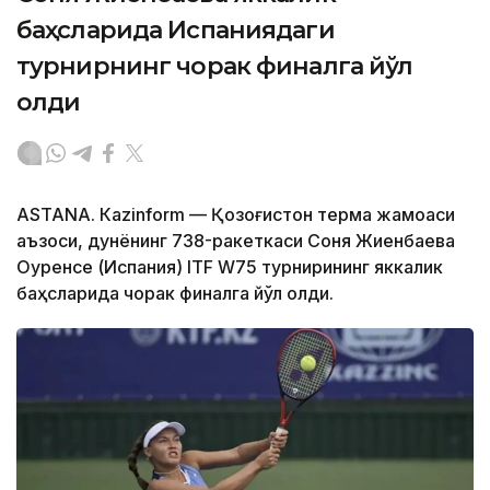
баҳсларида Испаниядаги
турнирнинг чорак финалга йўл
олди
ASTANА. Кazinform — Қозоғистон терма жамоаси
аъзоси, дунёнинг 738-ракеткаси Соня Жиенбаева
Оуренсе (Испания) ITF W75 турнирининг яккалик
баҳсларида чорак финалга йўл олди.