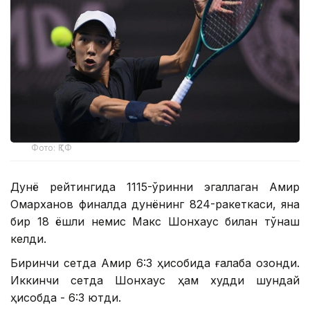
Фото: ҚТФ
Дунё рейтингида 1115-ўринни эгаллаган Амир
Омарханов финалда дунёнинг 824-ракеткаси, яна
бир 18 ёшли немис Макс Шонхаус билан тўқнаш
келди.
Биринчи сетда Амир 6:3 ҳисобида ғалаба қозонди.
Иккинчи сетда Шонхаус ҳам худди шундай
ҳисобда - 6:3 ютди.