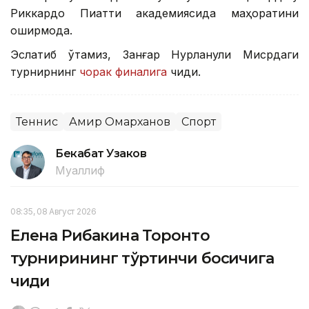
Риккардо Пиатти академиясида маҳоратини
оширмоқда.
Эслатиб ўтамиз, Занғар Нурланули Мисрдаги
турнирнинг
чорак финалига
чиқди.
Теннис
Амир Омарханов
Спорт
Бекабат Узаков
Муаллиф
08:35, 08 Август 2026
Елена Рибакина Торонто
турнирининг тўртинчи босқичига
чиқди