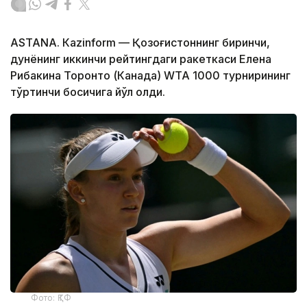
ASTANА. Кazinform — Қозоғистоннинг биринчи,
дунёнинг иккинчи рейтингдаги ракеткаси Елена
Рибакина Торонто (Канада) WТА 1000 турнирининг
тўртинчи босқичига йўл олди.
Фото: ҚТФ