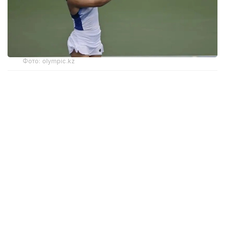
Фото: olympic.kz
Иккинчи босқичда қозоғистонлик теннисчи дунёда
272-ўринни эгаллаган ва ушбу турнирнинг 6-
ракеткаси, марокашлик Ясмин Каббажга қарши
кортга чиқди.
Биринчи сетда С. Жиенбаева 6:3 ҳисобида ғалаба
қозонди.
Иккинчи сетда марокашлик спортчи қаршилик
кўрсатиб, 6:4 ҳисобида ғалаба қозонди.
Учинчи, ҳал қилувчи сетда Соня ғалабани қўлга
киритди — 6:2.