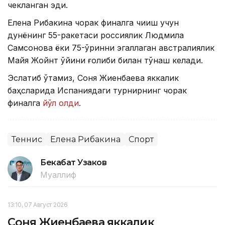
чекланган эди.
Елена Рибакина чорак финалга чиқиш учун
дунёнинг 55-ракетаси россиялик Людмила
Самсонова ёки 75-ўринни эгаллаган австралиялик
Майя Жойнт ўйини ғолиби билан тўқнаш келади.
Эслатиб ўтамиз, Соня Жиенбаева яккалик
баҳсларида Испаниядаги турнирнинг чорак
финалга
йўл олди
.
Теннис
Елена Рибакина
Спорт
Бекабат Узаков
Муаллиф
13:10, 07 Август 2026
Соня Жиенбаева яккалик