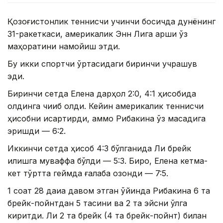
Қозоғистонлик теннисчи учинчи босқичда дунёнинг
31-ракеткаси, америкалик Энн Лига қарши ўз
маҳоратини намойиш этди.
Бу икки спортчи ўртасидаги биринчи учрашув
эди.
Биринчи сетда Елена дарҳол 2:0, 4:1 ҳисобида
олдинга чиқиб олди. Кейин америкалик теннисчи
ҳисобни қисқартирди, аммо Рибакина ўз мақсадига
эришди — 6:2.
Иккинчи сетда ҳисоб 4:3 бўлганида Ли брейк
қилишга муваффақ бўлди — 5:3. Бироқ, Елена кетма-
кет тўртта геймда ғалаба қозонди — 7:5.
1 соат 28 дақиқа давом этган ўйинда Рибакина 6 та
брейк-пойнтдан 5 тасини ва 2 та эйсни қўлга
киритди. Ли 2 та брейк (4 та брейк-пойнт) билан