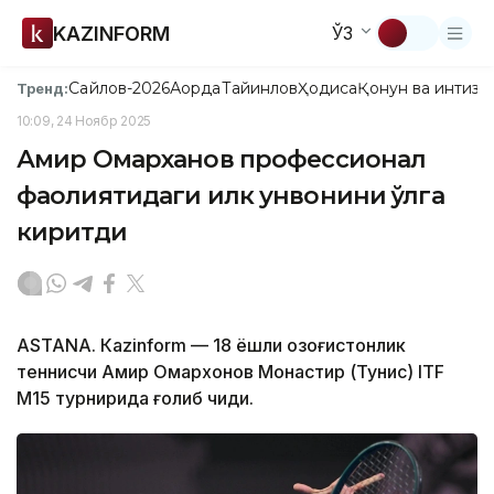
KAZINFORM
ЎЗ
Сайлов-2026
Ақорда
Тайинлов
Ҳодиса
Қонун ва интизо
Тренд:
10:09, 24 Ноябр 2025
Амир Омарханов профессионал
фаолиятидаги илк унвонини қўлга
киритди
ASTANА. Каzinform — 18 ёшли қозоғистонлик
теннисчи Амир Омархонов Монастир (Тунис) ITF
М15 турнирида ғолиб чиқди.