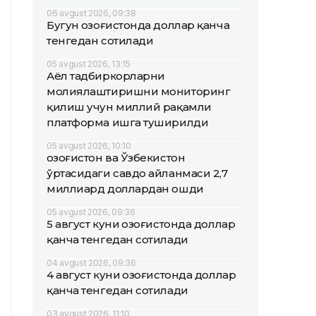
06 avgust 2026, 09:38
Бугун Қозоғистонда доллар қанча
тенгедан сотилади
05 avgust 2026, 13:15
Аёл тадбиркорларни
молиялаштиришни мониторинг
қилиш учун миллий рақамли
платформа ишга туширилди
05 avgust 2026, 10:10
Қозоғистон ва Ўзбекистон
ўртасидаги савдо айланмаси 2,7
миллиард доллардан ошди
05 avgust 2026, 09:36
5 август куни Қозоғистонда доллар
қанча тенгедан сотилади
04 avgust 2026, 09:36
4 август куни Қозоғистонда доллар
қанча тенгедан сотилади
03 avgust 2026, 11:10