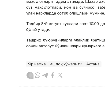
маҳсулотлари тақдим этилади. Шаҳар аҳо
сут маҳсулотлари, нон ва бўғирсоқ, та
қулай нархларда сотиб олишлари мумкин.
Тадбир 8-9 август кунлари соат 10:00 да
бўлиб ўтади.
Ташриф буюрувчиларга қулайлик яратиш ма
сонли автобус йўналишлари ярмаркага қа
Ярмарка
Қишлоқ хўжалиги
Астана
Бекабат Узаков
Муаллиф