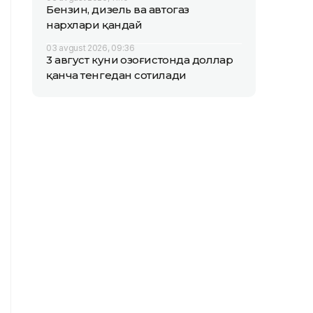
Бензин, дизель ва автогаз
нархлари қандай
03 avgust 2026, 09:36
3 август куни Қозоғистонда доллар
қанча тенгедан сотилади