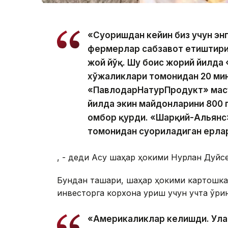
«Суғоришдан кейин биз учун эн
фермерлар сабзавот етиштири
жой йўқ. Шу боис жорий йилд
хўжаликлари томонидан 20 мин
«ПавлодарНатурПродукт» масъ
йилда экин майдонларини 800 г
омбор қурди. «Шарқий-Альянс
томонидан суғориладиган ерла
, - деди Ақсу шаҳар ҳокими Нурлан Дуй
Бундан ташқари, шаҳар ҳокими картошка
инвесторга корхона қуриш учун учта ўри
«Америкаликлар келишди. Улар