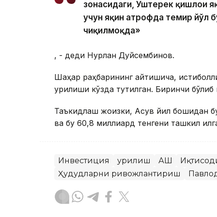
зонасидаги, Уштерек қишлоғи я
учун яқин атрофда темир йўл 
чиқилмоқда»
, - деди Нурлан Дуйсембинов.
Шаҳар раҳбарининг айтишича, истиқболл
қурилиши кўзда тутилган. Биринчи бўлиб 
Таъкидлаш жоизки, Ақсув йил бошидан бу
ва бу 60,8 миллиард тенгени ташкил қилг
Инвестиция
Қурилиш
АҚШ
Иқтисод
Ҳудудларни ривожлантириш
Павло