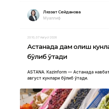
Ляззат Сейданова
Муаллиф
20:10, 07 Август 2026
Астанада дам олиш кунла
бўлиб ўтади
ASTANА. Кazinform — Астанада навбат
август кунлари бўлиб ўтади.