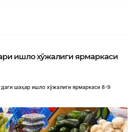
ри қишлоқ хўжалиги ярмаркаси
даги шаҳар қишлоқ хўжалиги ярмаркаси 8-9