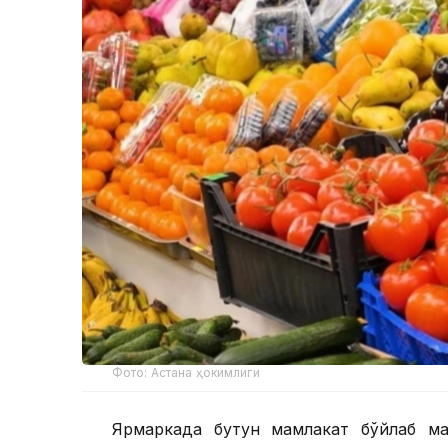
Фото: Астана ҳокимлиги
Ярмаркада бутун мамлакат бўйлаб ма