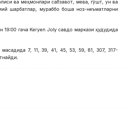
лиси ва меҳмонлари сабзавот, мева, гўшт, ун ва
биий шарбатлар, мураббо бошқа ноз-неъматларни
н 19:00 гача Keryen Joly савдо маркази ҳудудида
қсадида 7, 11, 39, 41, 45, 53, 59, 81, 307, 317-
тнайди.