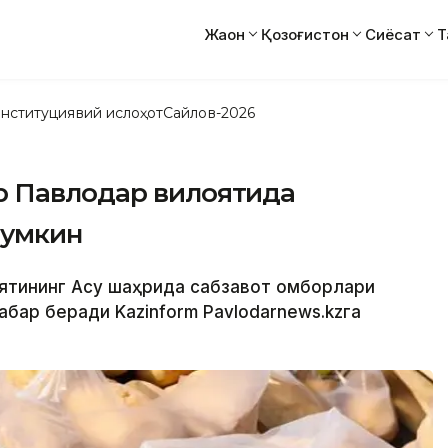
Жаҳон
Қозоғистон
Сиёсат
Т
нституциявий ислоҳот
Сайлов-2026
р Павлодар вилоятида
мумкин
оятининг Ақсу шаҳрида сабзавот омборлари
абар беради Kazinform Pavlodarnews.kzга