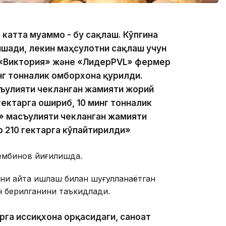
г катта муаммо - бу сақлаш. Кўпгина
шади, лекин маҳсулотни сақлаш учун
а «Виктория» және «ЛидерPVL» фермер
г тонналик омборхона қурилди.
улияти чекланган жамияти жорий
ектарга ошириб, 10 минг тонналик
» масъулияти чекланган жамияти
р 210 гектарга кўпайтирилди»
сембинов йиғилишда.
ни қайта ишлаш билан шуғулланаётган
н берилганини таъкидлади.
га иссиқхона орқасидаги, саноат