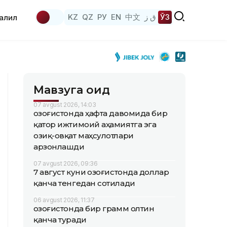
KZ
QZ
РУ
EN
中文
ق ز
ЎЗ
аҳлил
Мавзуга оид
07 avgust 2026, 14:03
Қозоғистонда ҳафта давомида бир
қатор ижтимоий аҳамиятга эга
озиқ-овқат маҳсулотлари
арзонлашди
07 avgust 2026, 09:36
7 август куни Қозоғистонда доллар
қанча тенгедан сотилади
06 avgust 2026, 11:37
Қозоғистонда бир грамм олтин
қанча туради