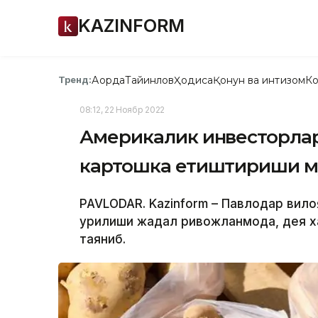
KAZINFORM
Ақорда
Тайинлов
Ҳодиса
Қонун ва интизом
Ко
Тренд:
08:12, 22 Ноябр 2022
Америкалик инвесторла
картошка етиштириши 
PAVLODAR. Kazinform – Павлодар вил
қурилиши жадал ривожланмоқда, дея х
таяниб.