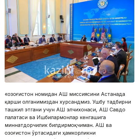
«Қозоғистон номидан АҚШ миссиясини Астанада
қарши олганимиздан хурсандмиз. Ушбу тадбирни
ташкил этгани учун АҚШ элчихонаси, АҚШ Савдо
палатаси ва Ишбилармонлар кенгашига
миннатдорчилик билдирмоқчиман. АҚШ ва
Қозоғистон ўртасидаги ҳамкорликни