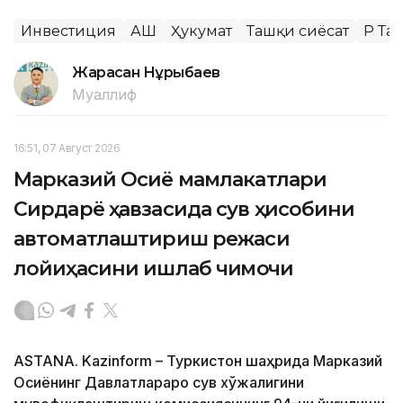
Инвестиция
АҚШ
Ҳукумат
Ташқи сиёсат
ҚР Т
Жарасқан Нұрыбаев
Муаллиф
16:51, 07 Август 2026
Марказий Осиё мамлакатлари
Сирдарё ҳавзасида сув ҳисобини
автоматлаштириш режаси
лойиҳасини ишлаб чиқмоқчи
ASTANA. Kazinform – Туркистон шаҳрида Марказий
Осиёнинг Давлатлараро сув хўжалигини