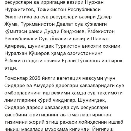
ресурслари ва ирригация вазири Нуржан
Нуржигитов, Тожикистон Республикаси
Энергетика ва сув ресурслари вазири Далер
Жума, Туркманистон Давлат сув хўжалиги
қўмитаси раиси Дурди Генджиев, Ўзбекистон
Республикаси Сув хўжалиги вазири Шавкат
Ҳамраев, шунингдек Туркистон вилояти ҳокими
Нуралхан Кўшеров ҳамда Қозоғистоннинг
Ўзбекистондаги элчиси Ерали Тўғжанов иштирок
этди.
Томонлар 2026 йилги вегетация мавсуми учун
Сирдарё ва Амударё дарёлари ҳавзаларидаги сув
омборларининг иш режими ҳамда сув тақсимоти
лимитларини кўриб чиқдилар. Шунингдек,
Сирдарё дарёси ҳавзасида сув ресурслари
ҳисобини юритишнинг автоматлаштирилган
тизимини жорий этиш режаси лойиҳасини ишлаб
чиқиш масаласи муҳокама қилинди. Йиғилиш