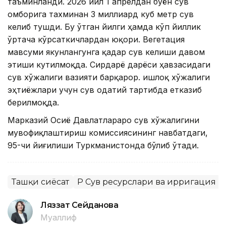
таъминланди. 2026 йил 1 апрелдан буён сув
омборига тахминан 3 миллиард куб метр сув
келиб тушди. Бу ўтган йилги ҳамда кўп йиллик
ўртача кўрсаткичлардан юқори. Вегетация
мавсуми якунлангунга қадар сув келиши давом
этиши кутилмоқда. Сирдарё дарёси ҳавзасидаги
сув хўжалиги вазияти барқарор. Қишлоқ хўжалиги
эҳтиёжлари учун сув одатий тартибда етказиб
берилмоқда.
Марказий Осиё Давлатлараро сув хўжалигини
мувофиқлаштириш комиссиясининг навбатдаги,
95-чи йиғилиши Туркманистонда бўлиб ўтади.
Ташқи сиёсат
ҚР Сув ресурслари ва ирригация 
Ляззат Сейданова
Муаллиф