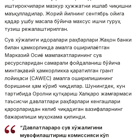
иштирокчилари мазкур ҳужжатни ишлаб чиқишни
маъқулладилар. Жорий йилнинг сентябрь ойига
қадар ушбу масала бўйича махсус ишчи гуруҳ
тузиш режалаштирилган.
Сув хўжалиги идоралари раҳбарлари Жаҳон банки
билан ҳамкорликда амалга оширилаётган
Марказий Осиё мамлакатларининг сув
ресурсларидан самарали фойдаланиш бўйича
минтақавий ҳамкорликка қаратилган грант
лойиҳаси (CAWEC) амалга оширилишининг
боришини ҳам кўриб чиқдилар. Шунингдек, кун
тартибида Оролни қутқариш Халқаро жамғармаси
таъсисчи давлатлари раҳбарлари кенгашлари
қарорларидан келиб чиқадиган вазифаларнинг
бажарилиши муҳокама қилинди.
“Давлатлараро сув хўжалигини
мувофиқлаштириш комиссияси кўп