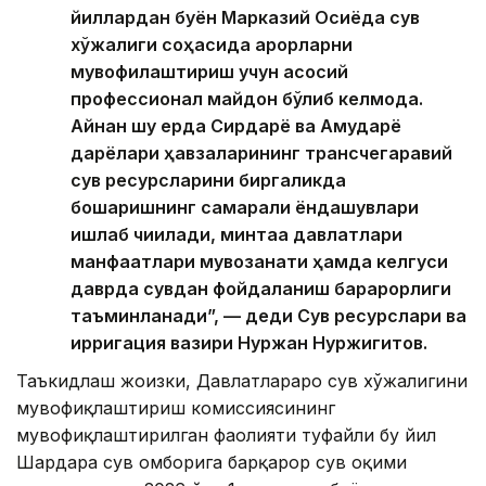
йиллардан буён Марказий Осиёда сув
хўжалиги соҳасида қарорларни
мувофиқлаштириш учун асосий
профессионал майдон бўлиб келмоқда.
Айнан шу ерда Сирдарё ва Амударё
дарёлари ҳавзаларининг трансчегаравий
сув ресурсларини биргаликда
бошқаришнинг самарали ёндашувлари
ишлаб чиқилади, минтақа давлатлари
манфаатлари мувозанати ҳамда келгуси
даврда сувдан фойдаланиш барқарорлиги
таъминланади”, — деди Сув ресурслари ва
ирригация вазири Нуржан Нуржигитов.
Таъкидлаш жоизки, Давлатлараро сув хўжалигини
мувофиқлаштириш комиссиясининг
мувофиқлаштирилган фаолияти туфайли бу йил
Шардара сув омборига барқарор сув оқими