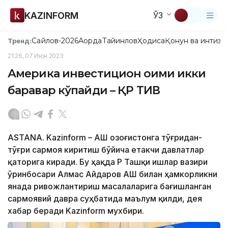
KAZINFORM
ЎЗ
Сайлов-2026
Ақорда
Тайинлов
Ҳодиса
Қонун ва интизо
Тренд:
21:26, 07 Июн 2023
Америка инвестицион оқими икки
баравар кўпайди – ҚР ТИВ
ASTANA. Kazinform – АҚШ Қозоғистонга тўғридан-
тўғри сармоя киритиш бўйича етакчи давлатлар
қаторига киради. Бу ҳақда ҚР Ташқи ишлар вазири
ўринбосари Алмас Айдаров АҚШ билан ҳамкорликни
янада ривожлантириш масалаларига бағишланган
сармоявий давра суҳбатида маълум қилди, дея
хабар беради Kazinform мухбири.