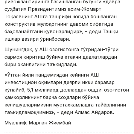
ривожлантиришга бағишланган бугунги «давра
суҳбати» Президентимиз Қасим-Жомарт
Тоқаевнинг АҚШга ташрифи чоғида бошланган
конструктив мулоқотнинг давоми сифатида
баҳоланаётгани қувонарлидир», – деди Ташқи
ишлар вазири ўринбосари.
Шунингдек, у АҚШ Қозоғистонга тўғридан-тўғри
сармоя киритиш бўйича етакчи давлатлардан
бири эканлигини таъкидлади.
«Ўтган йили пандемиядан кейинги АҚШ
инвестицион оқимлари деярли икки баравар
кўпайиб, 5,1 миллиард доллардан ошди. Қозоғистон
ҳамкорликнинг барча соҳалари бўйича
келишувларимизни мустаҳкамлашга тайёрлигини
таъкидламоқчимиз», – деди Алмас Айдаров.
Муаллиф: Марлан Жиембай