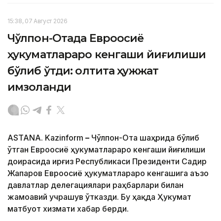
15:38, 07 Август 2026
Чўлпон-Отада Евроосиё
ҳукуматлараро кенгаши йиғилиши
бўлиб ўтди: олтита ҳужжат
имзоланди
ASTANA. Kazinform
–
Чўлпон-Ота шаҳрида бўлиб
ўтган Евроосиё ҳукуматлараро кенгаши йиғилиши
доирасида Қирғиз Республикаси Президенти Садир
Жапаров Евроосиё ҳукуматлараро кенгашига аъзо
давлатлар делегациялари раҳбарлари билан
жамоавий учрашув ўтказди. Бу ҳақда Ҳукумат
матбуот хизмати хабар берди.