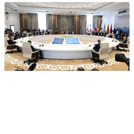
Фото: primeminister.kz
Қозоғистон Бош вазири Олжас Бектенов Қирғиз
Республикаси Президенти Садир Жапаровга
Қозоғистон Республикаси Президенти Қасим-
Жомарт Тоқаевнинг самимий саломи ва эзгу
тилакларини етказди. Учрашувда икки давлат
раҳбарлари ўртасидаги ишончли сиёсий мулоқот