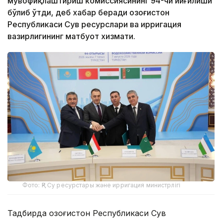
мувофиқлаштириш комиссиясининг 94-чи йиғилиши
бўлиб ўтди, деб хабар беради Қозоғистон
Республикаси Сув ресурслари ва ирригация
вазирлигининг матбуот хизмати.
Фото: ҚР Су ресурстары және ирригация министрлігі
Тадбирда Қозоғистон Республикаси Сув