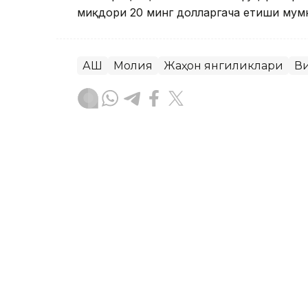
миқдори 20 минг долларгача етиши мумки
АҚШ
Молия
Жаҳон янгиликлари
В
Ляззат Сейданова
Муаллиф
19:38, 06 Август 2026
Дубай аэропортларидаги 
криптовалюта орқали тў