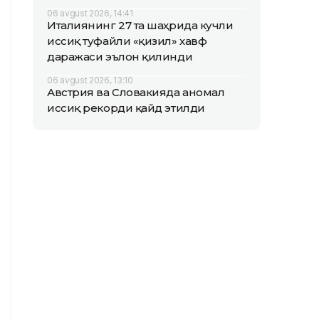
06 avgust 2026, 14:41
Италиянинг 27 та шаҳрида кучли
иссиқ туфайли «қизил» хавф
даражаси эълон қилинди
06 avgust 2026, 13:10
Австрия ва Словакияда аномал
иссиқ рекорди қайд этилди