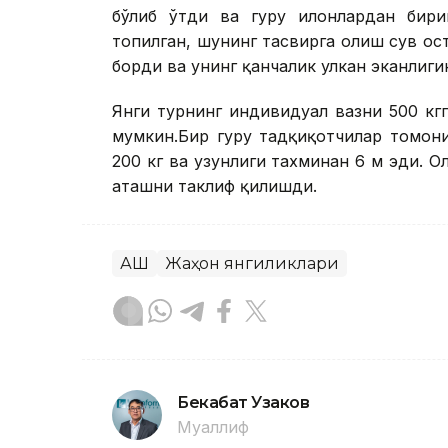
бўлиб ўтди ва гуруҳ илонлардан бир
топилган, шунинг тасвирга олиш сув ос
борди ва унинг қанчалик улкан эканлиги
Янги турнинг индивидуал вазни 500 кгг
мумкин.Бир гуруҳ тадқиқотчилар томон
200 кг ва узунлиги тахминан 6 м эди. 
аташни таклиф қилишди.
АҚШ
Жаҳон янгиликлари
Бекабат Узаков
Муаллиф