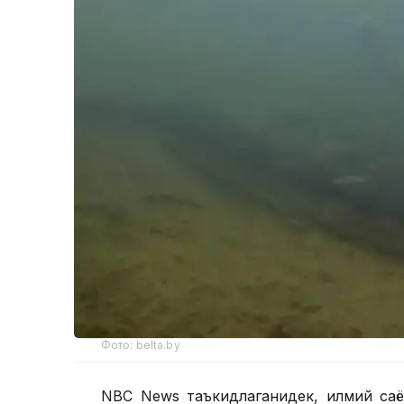
Фото: belta.by
NBC News таъкидлаганидек, илмий саё