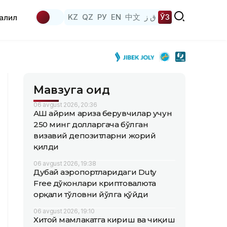
KZ
QZ
РУ
EN
中文
ق ز
ЎЗ
аҳлил
Мавзуга оид
06 avgust 2026, 20:36
АҚШ айрим ариза берувчилар учун
250 минг долларгача бўлган
визавий депозитларни жорий
қилди
06 avgust 2026, 19:38
Дубай аэропортларидаги Duty
Free дўконлари криптовалюта
орқали тўловни йўлга қўйди
06 avgust 2026, 19:10
Хитой мамлакатга кириш ва чиқиш