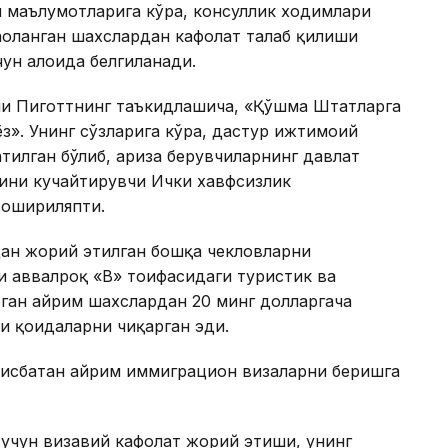
 маълумотларига кўра, консуллик ходимлари
ҳоланган шахслардан кафолат талаб қилиши
чун алоҳида белгиланади.
и Пиготтнинг таъкидлашича, «Қўшма Штатларга
ёз». Унинг сўзларига кўра, дастур ижтимоий
тилган бўлиб, ариза берувчиларнинг давлат
рини кучайтирувчи Ички хавфсизлик
 ошириляпти.
ан жорий этилган бошқа чекловларни
 аввалроқ «B» тоифасидаги туристик ва
ган айрим шахслардан 20 минг долларгача
и қоидаларни чиқарган эди.
нисбатан айрим иммиграцион визаларни беришга
учун визавий кафолат жорий этиши, унинг