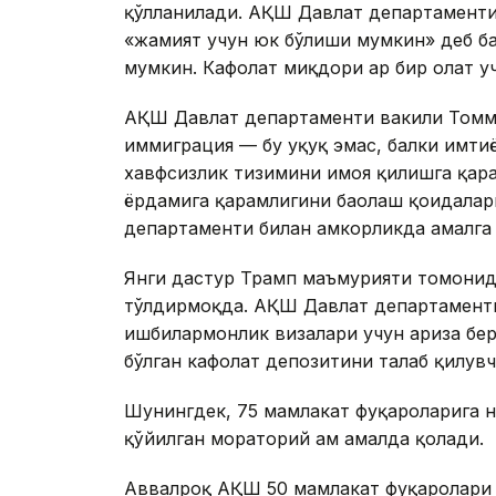
қўлланилади. АҚШ Давлат департаменти
«жамият учун юк бўлиши мумкин» деб ба
мумкин. Кафолат миқдори ҳар бир ҳолат у
АҚШ Давлат департаменти вакили Томм
иммиграция — бу ҳуқуқ эмас, балки имти
хавфсизлик тизимини ҳимоя қилишга қара
ёрдамига қарамлигини баҳолаш қоидала
департаменти билан ҳамкорликда амалга
Янги дастур Трамп маъмурияти томонид
тўлдирмоқда. АҚШ Давлат департаменти
ишбилармонлик визалари учун ариза бер
бўлган кафолат депозитини талаб қилувч
Шунингдек, 75 мамлакат фуқароларига 
қўйилган мораторий ҳам амалда қолади.
Аввалроқ АҚШ 50 мамлакат фуқаролари 