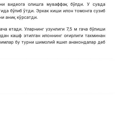
ини видеога олишга муваффақ бўлди. У сувда
тида бўлиб ўтди. Эркак киши илон томонга сузиб
ни аниқ кўрсатди.
ача етади. Уларнинг узунлиги 7,5 м гача бўлиши
идан кашф этилган илоннинг оғирлиги тахминан
Олимлар бу турни шимолий яшил анакондалар деб