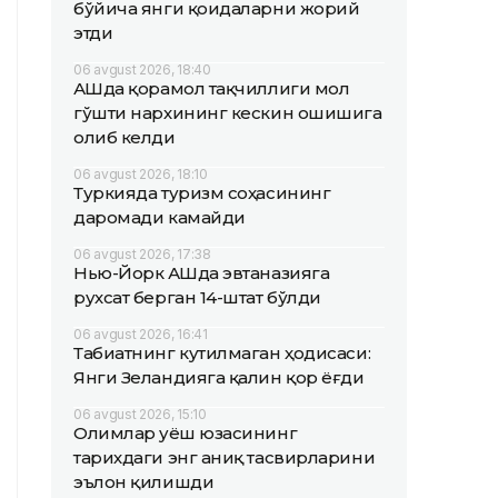
бўйича янги қоидаларни жорий
этди
06 avgust 2026, 18:40
АҚШда қорамол тақчиллиги мол
гўшти нархининг кескин ошишига
олиб келди
06 avgust 2026, 18:10
Туркияда туризм соҳасининг
даромади камайди
06 avgust 2026, 17:38
Нью-Йорк АҚШда эвтаназияга
рухсат берган 14-штат бўлди
06 avgust 2026, 16:41
Табиатнинг кутилмаган ҳодисаси:
Янги Зеландияга қалин қор ёғди
06 avgust 2026, 15:10
Олимлар Қуёш юзасининг
тарихдаги энг аниқ тасвирларини
эълон қилишди