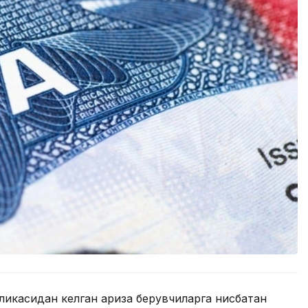
ликасидан келган ариза берувчиларга нисбатан