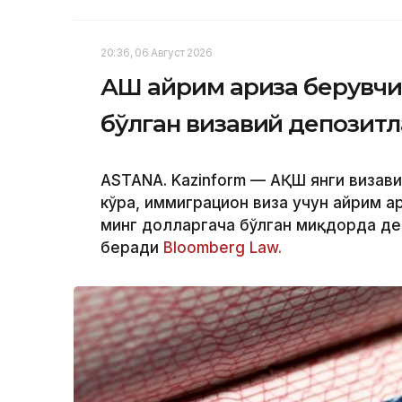
20:36, 06 Август 2026
АҚШ айрим ариза берувчи
бўлган визавий депозит
ASTANA. Kazinform — АҚШ янги визав
кўра, иммиграцион виза учун айрим а
минг долларгача бўлган миқдорда де
беради
Bloomberg Law.