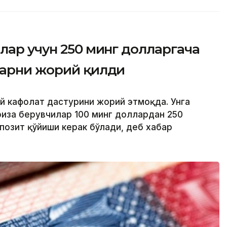
лар учун 250 минг долларгача
ларни жорий қилди
ий кафолат дастурини жорий этмоқда. Унга
риза берувчилар 100 минг доллардан 250
позит қўйиши керак бўлади, деб хабар