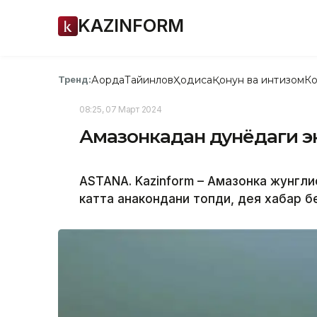
KAZINFORM
Ақорда
Тайинлов
Ҳодиса
Қонун ва интизом
Ко
Тренд:
08:25, 07 Март 2024
Амазонкадан дунёдаги эн
ASTANA. Kazinform – Амазонка жунгли
катта анакондани топди, дея хабар 