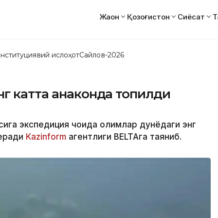
Жаҳон
Қозоғистон
Сиёсат
Т
нституциявий ислоҳот
Сайлов-2026
г катта анаконда топилди
сига экспедиция чоғида олимлар дунёдаги энг
беради
Kazinform
агентлиги BELTAга таяниб.