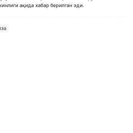
нлиги ҳақида хабар берилган эди.
иза
Duty Free дўконлари
ловни йўлга қўйди