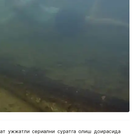
ҳат ҳужжатли сериални суратга олиш доирасида