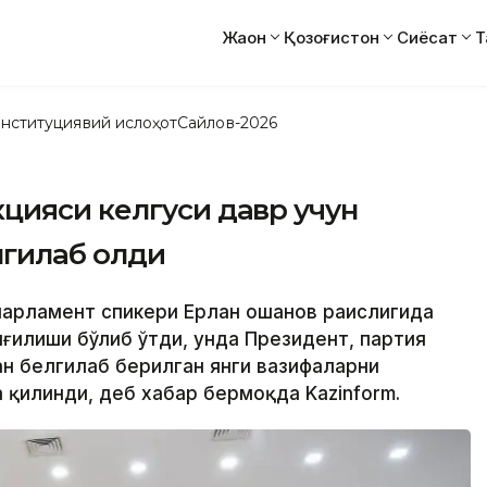
Жаҳон
Қозоғистон
Сиёсат
Т
нституциявий ислоҳот
Сайлов-2026
цияси келгуси давр учун
лгилаб олди
 парламент спикери Ерлан Қошанов раислигида
ғилиши бўлиб ўтди, унда Президент, партия
н белгилаб берилган янги вазифаларни
қилинди, деб хабар бермоқда Kazinform.