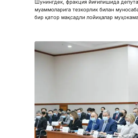
Шунингдек, фракция йиғилишида депута
муаммоларига тезкорлик билан муносаба
бир қатор мақсадли лойиҳалар муҳокама