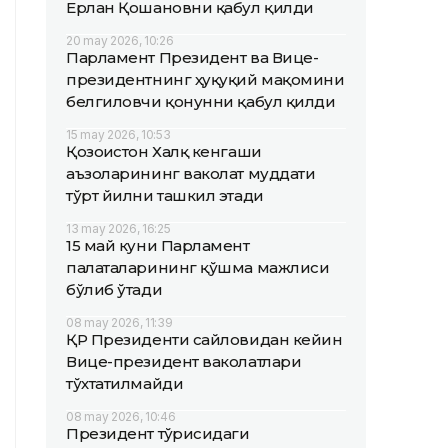
Ерлан Қошановни қабул қилди
20 may 2026, 10:26
Парламент Президент ва Вице-
президентнинг ҳуқуқий мақомини
белгиловчи қонунни қабул қилди
15 may 2026, 10:53
Қозоғистон Халқ кенгаши
аъзоларининг ваколат муддати
тўрт йилни ташкил этади
13 may 2026, 16:25
15 май куни Парламент
палаталарининг қўшма мажлиси
бўлиб ўтади
08 may 2026, 11:39
ҚР Президенти сайловидан кейин
Вице-президент ваколатлари
тўхтатилмайди
08 may 2026, 10:46
Президент тўғрисидаги