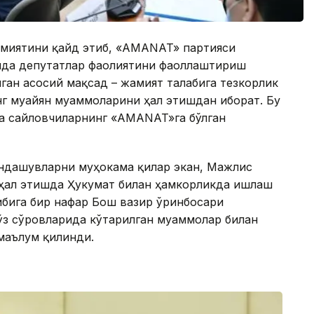
амиятини қайд этиб, «AMANAT» партияси
ида депутатлар фаолиятини фаоллаштириш
ган асосий мақсад – жамият талабига тезкорлик
нг муайян муаммоларини ҳал этишдан иборат. Бу
ка сайловчиларнинг «AMANAT»га бўлган
ёндашувларни муҳокама қилар экан, Мажлис
ҳал этишда Ҳукумат билан ҳамкорликда ишлаш
ибига бир нафар Бош вазир ўринбосари
ўз сўровларида кўтарилган муаммолар билан
маълум қилинди.