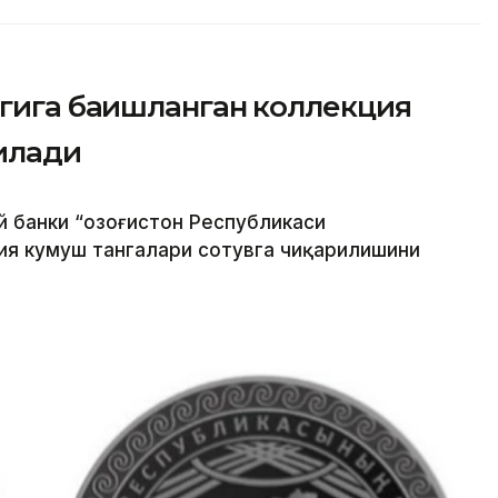
гига бағишланган коллекция
илади
й банки “Қозоғистон Республикаси
ия кумуш тангалари сотувга чиқарилишини