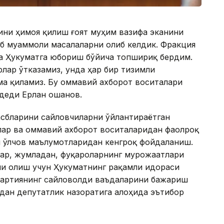
ини ҳимоя қилиш ғоят муҳим вазифа эканини
аб муаммоли масалаларни олиб келдик. Фракция
а Ҳукуматга юбориш бўйича топшириқ бердим.
лар ўтказамиз, унда ҳар бир тизимли
а қиламиз. Бу оммавий ахборот воситалари
деди Ерлан Қошанов.
асбларини сайловчиларни ўйлантираётган
ар ва оммавий ахборот воситаларидан фаолроқ
 ўлчов маълумотларидан кенгроқ фойдаланиш.
ар, жумладан, фуқароларнинг мурожаатлари
ни олиш учун Ҳукуматнинг рақамли идораси
Партиянинг сайловолди ваъдаларини бажариш
дан депутатлик назоратига алоҳида эътибор