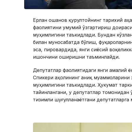
Ерлан Қошанов қурултойнинг тарихий аҳ
фаолиятини умумий ўзгартириш доирас
муҳимлигини таъкидлади. Бундан кўзлан
билан муносабатда бўлиш, фуқароларни
эса, пировардида, янги сиёсий воқелик
ишончини оширишни таъминлайди.
Депутатлар фаолиятидаги янги амалий 
Спикери аҳолининг аниқ муаммоларини 
муҳимлигини таъкидлади. Ҳукумат тарк
тайинлангани, у депутатлар томонидан 
тизимли шуғулланаётгани депутатларга 