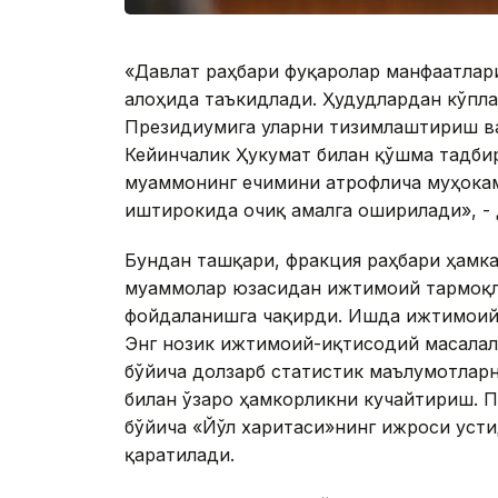
«Давлат раҳбари фуқаролар манфаатлар
алоҳида таъкидлади. Ҳудудлардан кўпл
Президиумига уларни тизимлаштириш в
Кейинчалик Ҳукумат билан қўшма тадбир
муаммонинг ечимини атрофлича муҳокам
иштирокида очиқ амалга оширилади», - 
Бундан ташқари, фракция раҳбари ҳамк
муаммолар юзасидан ижтимоий тармоқл
фойдаланишга чақирди. Ишда ижтимоий
Энг нозик ижтимоий-иқтисодий масалал
бўйича долзарб статистик маълумотлар
билан ўзаро ҳамкорликни кучайтириш. 
бўйича «Йўл харитаси»нинг ижроси усти
қаратилади.