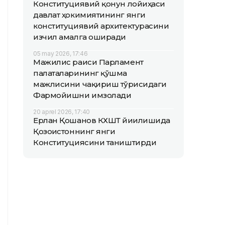
Конституциявий қонун лойиҳаси
давлат ҳокимиятининг янги
конституциявий архитектурасини
изчил амалга оширади
05 may 2026, 17:46
Мажилис раиси Парламент
палаталарининг қўшма
мажлисини чақириш тўғрисидаги
Фармойишни имзолади
20 aprel 2026, 17:40
Ерлан Қошанов КХШТ йиғилишида
Қозоғистоннинг янги
Конституциясини таништирди