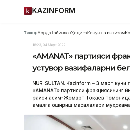
KAZINFORM
Ақорда
Тайинлов
Ҳодиса
Қонун ва интизом
Ко
Тренд:
18:23, 04 Март 2022
«AMANAT» партияси фрак
устувор вазифаларни бе
NUR-SULTAN. Kazinform – 3 март куни
«AMANAT» партияси фракциясининг йи
раиси Қасим-Жомарт Тоқаев томонида
амалга ошириш масалалари муҳокама 