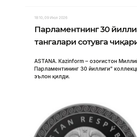
18:10, 09 Июл 2026
Парламентнинг 30 йилли
тангалари сотувга чиқар
ASTANА. Кazinform – Қозоғистон Милли
Парламентининг 30 йиллиги” коллекц
эълон қилди.