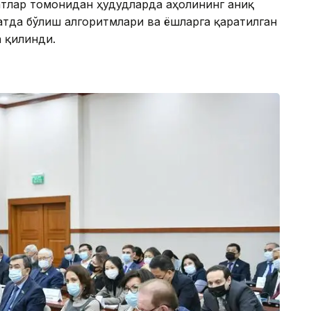
тлар томонидан ҳудудларда аҳолининг аниқ
тда бўлиш алгоритмлари ва ёшларга қаратилган
 қилинди.