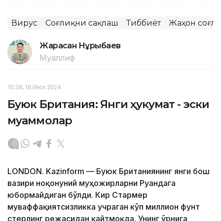
Вирус
Соғлиқни сақлаш
Тиббиёт
Жаҳон соғл
Жарасқан Нұрыбаев
Муаллиф
10:38, 16 Июл 2024
Буюк Британия: Янги ҳукумат - эски
муаммолар
LONDON. Kazinform — Буюк Британиянинг янги бош
вазири ноқонуний муҳожирларни Руандага
юбормайдиган бўлди. Кир Стармер
муваффақиятсизликка учраган кўп миллион фунт
стерлинг режасидан қайтмоқда. Унинг ўрнига