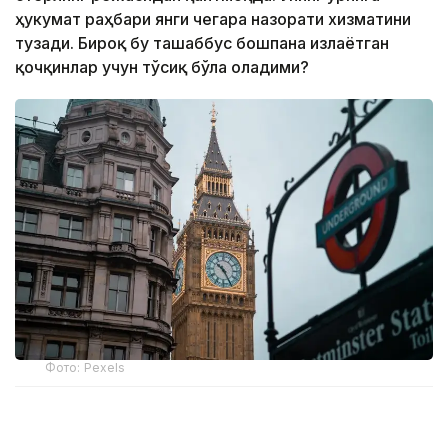
ҳукумат раҳбари янги чегара назорати хизматини
тузади. Бироқ бу ташаббус бошпана излаётган
қочқинлар учун тўсиқ бўла оладими?
Фото: Pexels
Бошпана изловчиларни Руандага олиб келиши