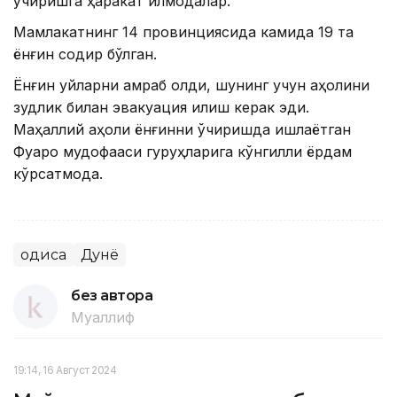
ўчиришга ҳаракат қилмоқдалар.
Мамлакатнинг 14 провинциясида камида 19 та
ёнғин содир бўлган.
Ёнғин уйларни қамраб олди, шунинг учун аҳолини
зудлик билан эвакуация қилиш керак эди.
Маҳаллий аҳоли ёнғинни ўчиришда ишлаётган
Фуқаро мудофааси гуруҳларига кўнгилли ёрдам
кўрсатмоқда.
Ҳодиса
Дунё
без автора
Муаллиф
19:14, 16 Август 2024