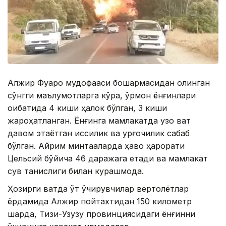
Алжир Фуқаро мудофааси бошқармасидан олинган
сўнгги маълумотларга кўра, ўрмон ёнғинлари
оқибатида 4 киши ҳалок бўлган, 3 киши
жароҳатланган. Ёнғинга мамлакатда узоқ вақт
давом этаётган иссиқлик ва қурғоқчилик сабаб
бўлган. Айрим минтақаларда ҳаво ҳарорати
Цельсий бўйича 46 даражага етади ва мамлакат
сув танқислиги билан курашмоқда.
Ҳозирги вақтда ўт ўчирувчилар вертолётлар
ёрдамида Алжир пойтахтидан 150 километр
шарқда, Тизи-Узузу провинциясидаги ёнғинни