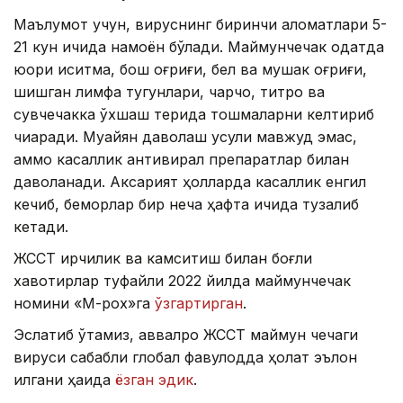
Маълумот учун, вируснинг биринчи аломатлари 5-
21 кун ичида намоён бўлади. Маймунчечак одатда
юқори иситма, бош оғриғи, бел ва мушак оғриғи,
шишган лимфа тугунлари, чарчоқ, титроқ ва
сувчечакка ўхшаш терида тошмаларни келтириб
чиқаради. Муайян даволаш усули мавжуд эмас,
аммо касаллик антивирал препаратлар билан
даволанади. Аксарият ҳолларда касаллик енгил
кечиб, беморлар бир неча ҳафта ичида тузалиб
кетади.
ЖССТ ирқчилик ва камситиш билан боғлиқ
хавотирлар туфайли 2022 йилда маймунчечак
номини «М-pox»га
ўзгартирган
.
Эслатиб ўтамиз, аввалроқ ЖССТ маймун чечаги
вируси сабабли глобал фавқулодда ҳолат эълон
қилгани ҳақида
ёзган эдик
.