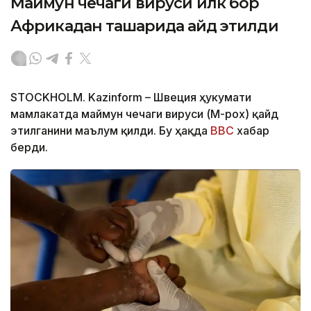
Маймун чечаги вируси илк бор
Африкадан ташқарида қайд этилди
STOCKHOLM. Kazinform – Швеция ҳукумати
мамлакатда маймун чечаги вируси (M-pox) қайд
этилганини маълум қилди. Бу ҳақда
BBC
хабар
берди.