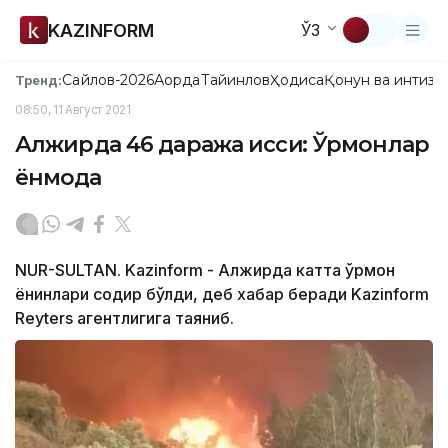
KAZINFORM
ЎЗ
Сайлов-2026
Ақорда
Тайинлов
Ҳодиса
Қонун ва интизо
Тренд:
08:50, 11 Август 2021
Алжирда 46 даража иссиқ: Ўрмонлар
ёнмоқда
NUR-SULTAN. Kazinform - Алжирда катта ўрмон
ёнғинлари содир бўлди, деб хабар беради Kazinform
Reyters агентлигига таяниб.