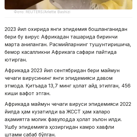
Фото: REUTERS/Arlette Bashizi
2023 йил охирида янги эпидемия бошланганидан
бери бу вирус Африкадан ташқарида биринчи
марта аниқланган. Расмийларнинг тушунтиришича,
бемор касалликни Африкага сафари пайтида
юқтирган.
Африкада 2023 йил сентябридан бери маймун
чечаги вирусининг янги эпидемияси давом
этмоқда. Қитъада 13,7 минг ҳолат қайд этилган, 456
киши вафот этган.
Африкада маймун чечаги вируси эпидемияси 2022
йилда ҳам кузатилди ва ЖССТ ҳам халқаро
аҳамиятга молик фавқулодда ҳолат эълон қилди.
Ушбу эпидемияга ҳозиргидан камроқ хавфли
штамм сабаб бўлган.