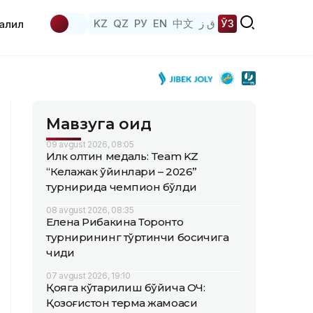
KZ
QZ
РУ
EN
中文
ق ز
ЎЗ
аҳлил
Мавзуга оид
09 avgust 2026, 08:05
Илк олтин медаль: Team KZ
“Келажак ўйинлари – 2026”
турнирида чемпион бўлди
08 avgust 2026, 08:35
Елена Рибакина Торонто
турнирининг тўртинчи босқичига
чиқди
07 avgust 2026, 19:10
Қояга кўтарилиш бўйича ОЧ:
Қозоғистон терма жамоаси