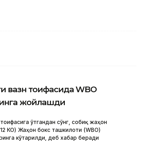
ги вазн тоифасида WBO
ринга жойлашди
 тоифасига ўтгандан сўнг, собиқ жаҳон
 12 КО) Жаҳон бокс ташкилоти (WBО)
ринга кўтарилди, деб хабар беради