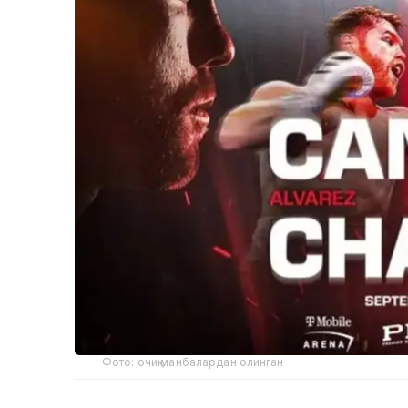
Фото: очиқ манбалардан олинган