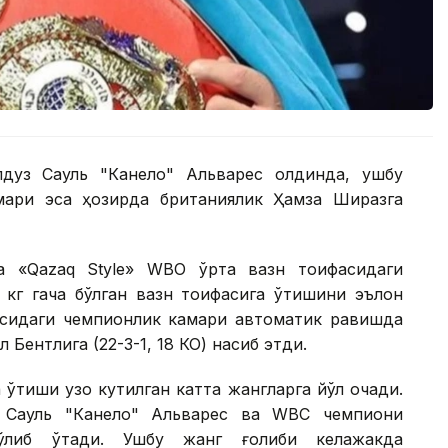
лдуз Сауль "Канело" Альварес олдинда, ушбу
ари эса ҳозирда британиялик Ҳамза Ширазга
а «Qazaq Style» WВО ўрта вазн тоифасидаги
 кг гача бўлган вазн тоифасига ўтишини эълон
фасидаги чемпионлик камари автоматик равишда
 Бентлига (22-3-1, 18 КО) насиб этди.
ўтиши узоқ кутилган катта жангларга йўл очади.
к Сауль "Канело" Альварес ва WВC чемпиони
ўлиб ўтади. Ушбу жанг ғолиби келажакда