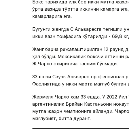
Бокс тарихида илк бор икки мутлақ жаҳо
ўрта вазнда тўртта иккинчи камарга эг
камарларига эга.
Бугунги жангда С.Альваресга тегишли у
икки вазн тоифасига кўтарилди - 69,8 кгд
Жанг барча режалаштирилган 12 раунд д
ҳал бўлди. Мексикалик боксчи еттинчи р
Ж.Чарло охиригача таслим бўлмади.
33 ёшли Сауль Альварес профессионал ри
Фаолиятида у икки марта мағлуб бўлган в
Жермелл Чарло ҳам 33 ёшда. У 2022 йил 
аргентиналик Брайан Кастаньони нокаутг
мутлақ жаҳон чемпионига айланди. Чарло 
мағлубият, битта дуранг.