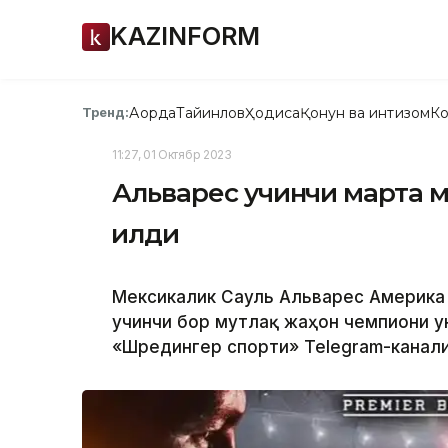
KAZINFORM
Ақорда
Тайинлов
Ҳодиса
Қонун ва интизом
Ко
Тренд:
11:27, 01 Октябр 2023
Альварес учинчи марта м
қилди
Мексикалик Сауль Альварес Америка 
учинчи бор мутлақ жаҳон чемпиони у
«Шредингер спорти» Теlegram-канали