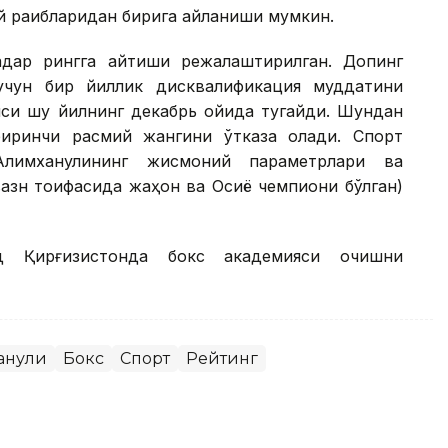
 рақибларидан бирига айланиши мумкин.
қадар рингга қайтиши режалаштирилган. Допинг
учун бир йиллик дисквалификация муддатини
яси шу йилнинг декабрь ойида тугайди. Шундан
биринчи расмий жангини ўтказа олади. Спорт
 Алимханулининг жисмоний параметрлари ва
вазн тоифасида жаҳон ва Осиё чемпиони бўлган)
д Қирғизистонда бокс академияси очишни
анули
Бокс
Спорт
Рейтинг