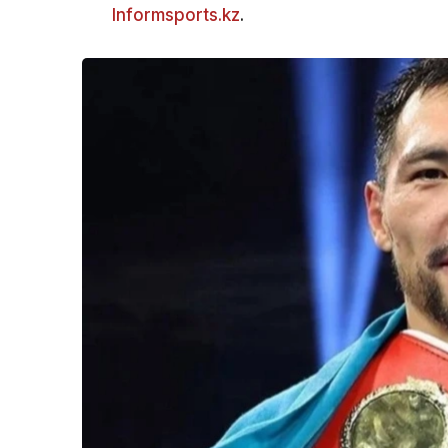
Informsports.kz
.