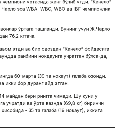
н чемпиони ўртасида жанг бўлиб ўтди. “Канело”
а, Чарло эса WBA, WBC, WBO ва IBF чемпионлик
нвонлар ўртага ташланди. Бунинг учун Ж.Чарло
ан 76,2 кггача.
авом этди ва бир овоздан “Канело” фойдасига
аундда рақибини нокдаунга учратган бўлса-да,
нгда 60-марта (39 та нокаут) ғалаба қозонди.
а икки бор дуранг қайд этган.
14 майдан бери рингга чиқмади. Шу куни у
а учратди ва ўрта вазнда (69,8 кг) биринчи
ҳисобида - 35 та ғалаба (19 нокаут), иккита