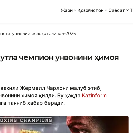
Жаҳон
Қозоғистон
Сиёсат
Т
нституциявий ислоҳот
Сайлов-2026
утлақ чемпион унвонини ҳимоя
вакили Жермелл Чарлони мағлуб этиб,
нвонини ҳимоя қилди. Бу ҳақда
Kazinform
га таяниб хабар беради.