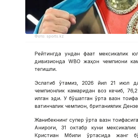
Фото: sports.kz
Рейтингда ундан фақат мексикалик ю
дивизионда WBО жаҳон чемпиони кам
тегишли.
Эслатиб ўтамиз, 2026 йил 21 июл д
чемпионлик камаридан воз кечиб, 76,2
қилган эди. У бўшатган ўрта вазн тои
вақтинчалик чемпион, британиялик Дензел
Жанибекнинг супер ўрта вазн тоифасига 
Аниқроғи, 31 октабр куни мексикали
Кристиан Мбили ўртасида жанг б