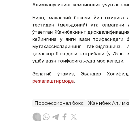
Алимханулининг чемпионлик учун асосий
Бироқ, маҳаллий боксчи йил охирига 
тестидан (мельдоний) ўта олмагани 
ўтаётган Жанибекнинг дисквалификаци
кейингина у янги вазн тоифасидаги 
мутахассисларининг таъкидлашича,
ҳаваскор боксдаги тажрибаси (у 75 кг 
ушбу вазн тоифасига жуда мос келади.
Эслатиб ўтамиз, Эвандер Холифил
режалаштирмоқда
.
Профессионал бокс
Жанибек Алимх