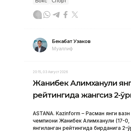
Бокс
Спорт
Бекабат Узаков
Муаллиф
20:15, 03 Август 2026
Жанибек Алимханули ян
рейтингида жангсиз 2-ў
ASTANА. Кazinform – Расман янги вазн
чемпиони Жанибек Алимханули (17-0,
янгиланган рейтингида бирданига 2-ў