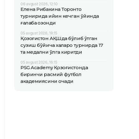
06 avgust 2026, 12:10
Елена Рибакина Торонто
турнирида қийин кечган ўйинда
ғалаба қозонди
05 avgust 2026, 19:15
Қозоғистон АҚШда бўлиб ўтган
сузиш бўйича халқаро турнирда 17
та медални қўлга киритди
05 avgust 2026, 16:15
PSG Academy Қозоғистонда
биринчи расмий футбол
академиясини очади